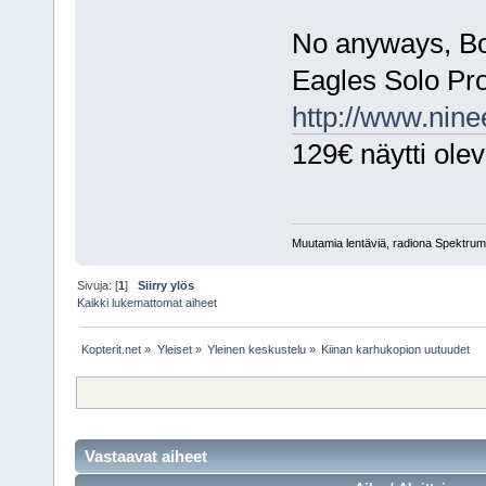
No anyways, Bon
Eagles Solo Pro
http://www.nin
129€ näytti olev
Muutamia lentäviä, radiona Spektru
Sivuja: [
1
]
Siirry ylös
Kaikki lukemattomat aiheet
Kopterit.net
»
Yleiset
»
Yleinen keskustelu
»
Kiinan karhukopion uutuudet
Vastaavat aiheet