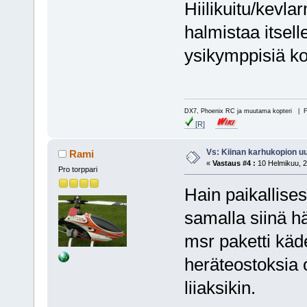
Hiilikuitu/kevla
halmistaa itsel
ysikymppisiä ko
DX7, Phoenix RC ja muutama kopteri | 
[R]
Vs: Kiinan karhukopion u
Rami
«
Vastaus #4 :
10 Helmikuu, 2
Pro torppari
Hain paikallise
samalla siinä hä
msr paketti käd
heräteostoksia
liiaksikin.