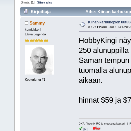
Sivuja: [
1
]
Siirry alas
Kirjoittaja
Aihe: Kiinan karhukop
Kiinan karhukopion uutuu
Sammy
«
:
27 Elokuu, 2009, 13:13:05 
kumiukko.fi
Elävä Legenda
HobbyKingi näyt
250 alunuppilla
Saman tempun o
tuomalla alunupi
aikaan.
Kopterit.net #1
hinnat $59 ja $
DX7, Phoenix RC ja muutama kopteri | 
[R]