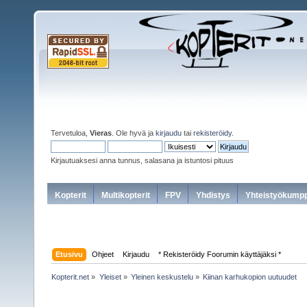
Tervetuloa,
Vieras
. Ole hyvä ja
kirjaudu
tai
rekisteröidy
.
Kirjautuaksesi anna tunnus, salasana ja istuntosi pituus
Kopterit
Multikopterit
FPV
Yhdistys
Yhteistyökumpp
Etusivu
Ohjeet
Kirjaudu
* Rekisteröidy Foorumin käyttäjäksi *
Kopterit.net
»
Yleiset
»
Yleinen keskustelu
»
Kiinan karhukopion uutuudet