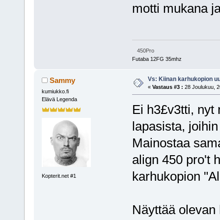
motti mukana j
450Pro
Futaba 12FG 35mhz
Vs: Kiinan karhukopion u
Sammy
«
Vastaus #3 :
28 Joulukuu, 2
kumiukko.fi
Elävä Legenda
Ei h3£v3tti, nyt
lapasista, joih
Mainostaa sama
align 450 pro't h
karhukopion "Al
Kopterit.net #1
Näyttää olevan hi