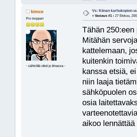
Vs: Kiinan karhukopion u
kimce
«
Vastaus #1 :
27 Elokuu, 200
Pro torppari
Tähän 250:een 
Mitähän servoja
kattelemaan, jos
kuitenkin toimi
- sähköllä olisit jo ilmassa -
kanssa etsiä, ei
niin laaja tietä
sähköpuolen osi
osia laitettavak
varteenotettavia
aikoo lennättä