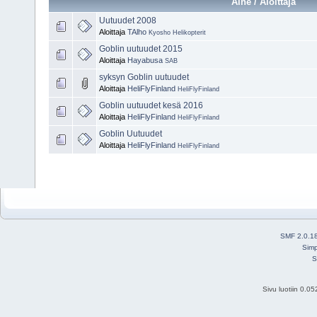
Aihe / Aloittaja
Uutuudet 2008
Aloittaja
TAlho
Kyosho Helikopterit
Goblin uutuudet 2015
Aloittaja
Hayabusa
SAB
syksyn Goblin uutuudet
Aloittaja
HeliFlyFinland
HeliFlyFinland
Goblin uutuudet kesä 2016
Aloittaja
HeliFlyFinland
HeliFlyFinland
Goblin Uutuudet
Aloittaja
HeliFlyFinland
HeliFlyFinland
SMF 2.0.1
Simp
S
Sivu luotiin 0.0