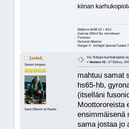
kiinan karhukopiota
Walkera 4#3B V2 + 4G3
Gaui ep 200v2 fes microbeast
Formosa
Dymond Albatros
Hangar 9 - DeNight Special
Futaba 7
Vs: Kiinan karhukopion u
1m4s0_
«
Vastaus #2 :
27 Elokuu, 200
Seniori torppari
mahtuu samat se
hs65-hb, gyrona
(itselläni fusoni
Moottororeista e
Sami Ollonen ät Raahe
ensimmäisenä mi
sama jostaa jo a