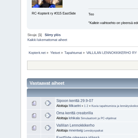
RC-Kopterit ry #315 EastSide
Teo
"Kallein vaihtoehto on yleensä edu
Sivuja: [
1
]
Siirry ylös
Kaikki lukemattomat aiheet
Kopterit.net
»
Yleiset
»
Tapahtumat
»
VALLILAN LENNOKKIKERHO RY - kok
Vastaavat aiheet
Sipoon kenttä 29.9-07
Aloittaja
Mikaelni
«
1
2
»
Kuvia tapahtumista ja lennätyskeiko
Oma kenttä creatorilla
Aloittaja
lohikala
Simulaattorit ja PC-ohjelmat
Vallilan Lennokkikerho
Aloittaja
mnentwig
Lennätyspaikat
EastSide oikeassa idässä