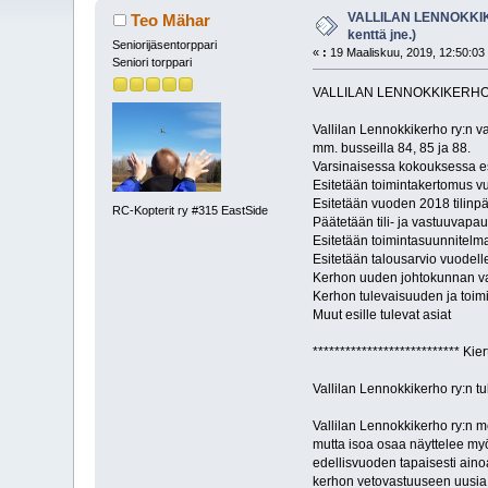
VALLILAN LENNOKKIKE
Teo Mähar
kenttä jne.)
Seniorijäsentorppari
«
:
19 Maaliskuu, 2019, 12:50:03
Seniori torppari
VALLILAN LENNOKKIKERHO R
Vallilan Lennokkikerho ry:n 
mm. busseilla 84, 85 ja 88.
Varsinaisessa kokouksessa es
Esitetään toimintakertomus v
Esitetään vuoden 2018 tilinpää
RC-Kopterit ry #315 EastSide
Päätetään tili- ja vastuuvap
Esitetään toimintasuunnitelm
Esitetään talousarvio vuodel
Kerhon uuden johtokunnan va
Kerhon tulevaisuuden ja toimi
Muut esille tulevat asiat
*************************** Kier
Vallilan Lennokkikerho ry:n t
Vallilan Lennokkikerho ry:n m
mutta isoa osaa näyttelee myö
edellisvuoden tapaisesti ain
kerhon vetovastuuseen uusia in