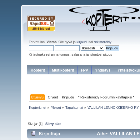
Tervetuloa,
Vieras
. Ole hyvä ja
kirjaudu
tai
rekisteröidy
.
Kirjautuaksesi anna tunnus, salasana ja istuntosi pituus
Kopterit
Multikopterit
FPV
Yhdistys
Yhteistyöku
Etusivu
Ohjeet
Kirjaudu
* Rekisteröidy Foorumin käyttäjäksi *
Kopterit.net
»
Yleiset
»
Tapahtumat
»
VALLILAN LENNOKKIKERHO RY - kok
Sivuja: [
1
]
Siirry alas
Kirjoittaja
Aihe: VALLILAN LEN