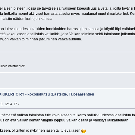
laisen pisteen, jossa se tarvitsee säilyäkseen kipeästi uusia vetäjiä, joilta löytyisi
ä hetkellä monet aktiiviset harrastajat sekä myös muutamat muut ilmailukerhot. Kerh
ittaisiin näiden kerhojen kanssa.
n tulevaisuudesta kaikkien innokkaiden harrastajien kanssa ja käydä läpi vaihtoeh
että kokoukseen osallistuisivat kaikki, joita Valkan toiminta sekä toiminnan jatkumin
ydy, on Valkan toiminnan jatkuminen vaakalaudalla.
llisin vaihtoehto!"
IKERHO RY - kokouskutsu (Eastside, Talosaarentien
9, 12:54:17 »
hittämässä valkan toimintaa tule kokoukseen tai kerro hallukkuudestasi osallistua 
 on että Valkan kentän ylläpilo loppuu Valkan osalta ja yhdistys lakkautetaan.
kseen, olitsitten jo nykyinen jäsen tai tuleva jäsen