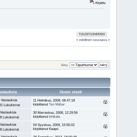
Kirjattu
TULOSTUSVERSIO
« edellinen
seuraava »
Siirry:
astauksia
Uusin viesti
 Vastauksia
11 Helmikuu, 2008, 08:47:18
kirjoittanut
Teo Mähar
81 Lukukerrat
 Vastauksia
30 Marraskuu, 2008, 12:29:56
kirjoittanut
lohikala
8 Lukukerrat
 Vastauksia
04 Syyskuu, 2009, 15:56:02
kirjoittanut Kaapo
8 Lukukerrat
 Vastauksia
28 Tammikuu, 2013, 18:00:48