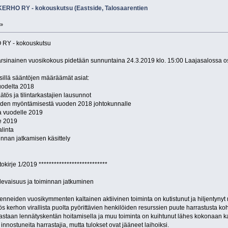
RHO RY - kokouskutsu (Eastside, Talosaarentien
 »
Y - kokouskutsu
varsinainen vuosikokous pidetään sunnuntaina 24.3.2019 klo. 15:00 Laajasalossa o
illä sääntöjen määräämät asiat:
uodelta 2018
tös ja tilintarkastajien lausunnot
auden myöntämisestä vuoden 2018 johtokunnalle
a vuodelle 2019
le 2019
linta
nnan jatkamisen käsittely
tokirje 1/2019 ***************************
ulevaisuus ja toiminnan jatkuminen
enneiden vuosikymmenten kaltainen aktiivinen toiminta on kutistunut ja hiljentynyt
s kerhon virallista puolta pyörittävien henkilöiden resurssien puute harrastusta 
oastaan lennätyskentän hoitamisella ja muu toiminta on kuihtunut lähes kokonaan 
nostuneita harrastajia, mutta tulokset ovat jääneet laihoiksi.