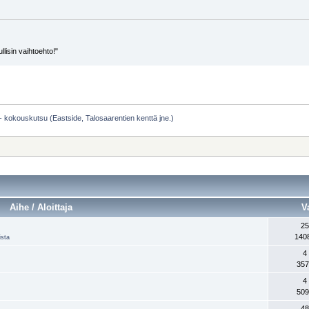
llisin vaihtoehto!"
ouskutsu (Eastside, Talosaarentien kenttä jne.)
Aihe / Aloittaja
V
25
140
ista
4
357
4
509
48