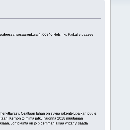
soiteessa Isosaarenkuja 4, 00840 Helsinki. Paikalle pääsee
 merkittävästi. Osaltaan tähän on syynä rakentelupaikan puute,
kohtaan. Kerhon toiminta jatkui vuonna 2018 muutaman
kasaan. Johtokunta on jo pidemmän aikaa yrittänyt saada