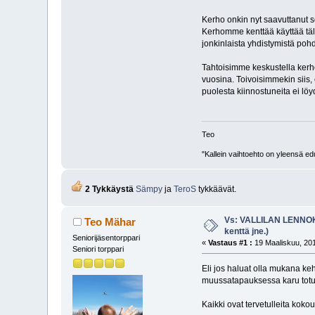
Kerho onkin nyt saavuttanut sel
Kerhomme kenttää käyttää täll
jonkinlaista yhdistymistä pohd
Tahtoisimme keskustella kerho
vuosina. Toivoisimmekin siis, 
puolesta kiinnostuneita ei lö
Teo
"Kallein vaihtoehto on yleensä edu
2 Tykkäystä
Sämpy
ja
TeroS
tykkäävät.
Vs: VALLILAN LENNOKK
Teo Mähar
kenttä jne.)
Seniorijäsentorppari
«
Vastaus #1 :
19 Maaliskuu, 201
Seniori torppari
Eli jos haluat olla mukana ke
muussatapauksessa karu totuus
Kaikki ovat tervetulleita kokou