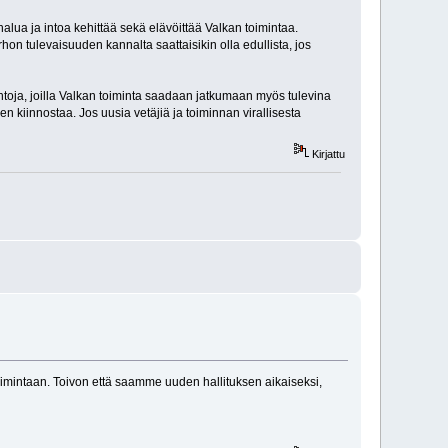
 halua ja intoa kehittää sekä elävöittää Valkan toimintaa.
on tulevaisuuden kannalta saattaisikin olla edullista, jos
toja, joilla Valkan toiminta saadaan jatkumaan myös tulevina
en kiinnostaa. Jos uusia vetäjiä ja toiminnan virallisesta
Kirjattu
toimintaan. Toivon että saamme uuden hallituksen aikaiseksi,