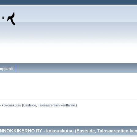
mppanit
ouskutsu (Eastside, Talosaarentien kenttä jne.)
NOKKIKERHO RY - kokouskutsu (Eastside, Talosaarentien kenttä