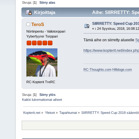
Sivuja: [
1
]
Siirry alas
Kirjoittaja
Aihe: SIIRRETTY: Spe
SIIRRETTY: Speed Cup 20
TeroS
«
:
24 Syyskuu, 2018, 16:08:12
Nörtinpentu - Valiotorppari
Yyberfyyrer Torppari
Tämä aihe on siirretty alueelle
S
https://www.kopterit.net/index.p
RC-Thoughts.com
Hifidoge.com
RC-Kopterit TreRC
Sivuja: [
1
]
Siirry ylös
Kaikki lukemattomat aiheet
Kopterit.net
»
Yleiset
»
Tapahtumat
»
SIIRRETTY: Speed Cup 2018 säännöt