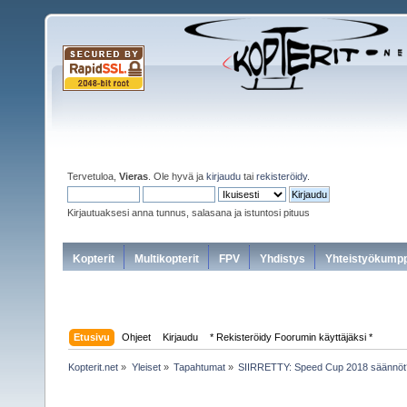
Tervetuloa,
Vieras
. Ole hyvä ja
kirjaudu
tai
rekisteröidy
.
Kirjautuaksesi anna tunnus, salasana ja istuntosi pituus
Kopterit
Multikopterit
FPV
Yhdistys
Yhteistyökumpp
Etusivu
Ohjeet
Kirjaudu
* Rekisteröidy Foorumin käyttäjäksi *
Kopterit.net
»
Yleiset
»
Tapahtumat
»
SIIRRETTY: Speed Cup 2018 säännöt