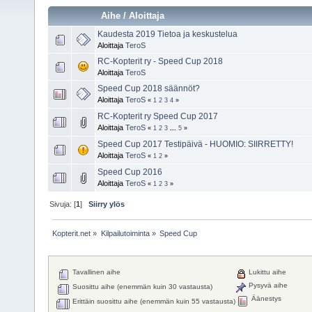
Aihe
/
Aloittaja
Kaudesta 2019 Tietoa ja keskustelua
Aloittaja
TeroS
RC-Kopterit ry - Speed Cup 2018
Aloittaja
TeroS
Speed Cup 2018 säännöt?
Aloittaja
TeroS
«
1
2
3
4
»
RC-Kopterit ry Speed Cup 2017
Aloittaja
TeroS
«
1
2
3
...
5
»
Speed Cup 2017 Testipäivä - HUOMIO: SIIRRETTY!
Aloittaja
TeroS
«
1
2
»
Speed Cup 2016
Aloittaja
TeroS
«
1
2
3
»
Sivuja: [
1
]
Siirry ylös
Kopterit.net
»
Kilpailutoiminta
»
Speed Cup
Tavallinen aihe
Lukittu aihe
Pysyvä aihe
Suosittu aihe (enemmän kuin 30 vastausta)
Äänestys
Erittäin suosittu aihe (enemmän kuin 55 vastausta)