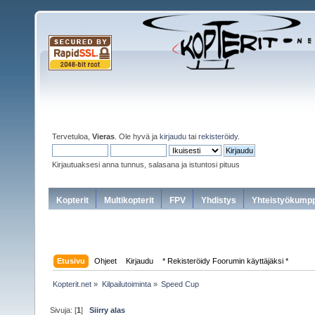
Tervetuloa,
Vieras
. Ole hyvä ja
kirjaudu
tai
rekisteröidy
.
Kirjautuaksesi anna tunnus, salasana ja istuntosi pituus
Kopterit
Multikopterit
FPV
Yhdistys
Yhteistyökumpp
Etusivu
Ohjeet
Kirjaudu
* Rekisteröidy Foorumin käyttäjäksi *
Kopterit.net
»
Kilpailutoiminta
»
Speed Cup
Sivuja: [
1
]
Siirry alas