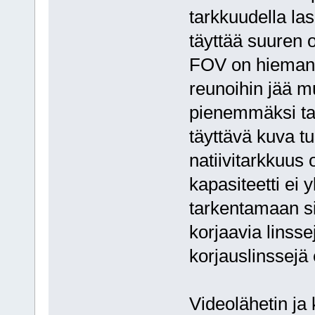
tarkkuudella las
täyttää suuren 
FOV on hieman 
reunoihin jää m
pienemmäksi ta
täyttävä kuva tu
natiivitarkkuus 
kapasiteetti ei 
tarkentamaan si
korjaavia linss
korjauslinssejä 
Videolähetin ja