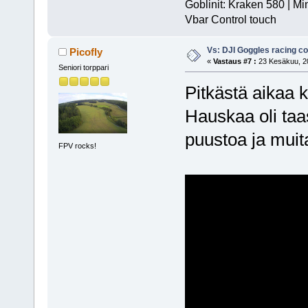
Goblinit: Kraken 580 | Mi
Vbar Control touch
Vs: DJI Goggles racing 
Picofly
«
Vastaus #7 :
23 Kesäkuu, 20
Seniori torppari
Pitkästä aikaa 
Hauskaa oli taas
puustoa ja muit
FPV rocks!