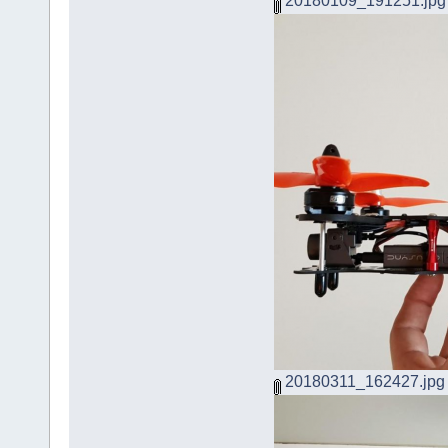
20180109_191251.jpg
20180311_162427.jpg