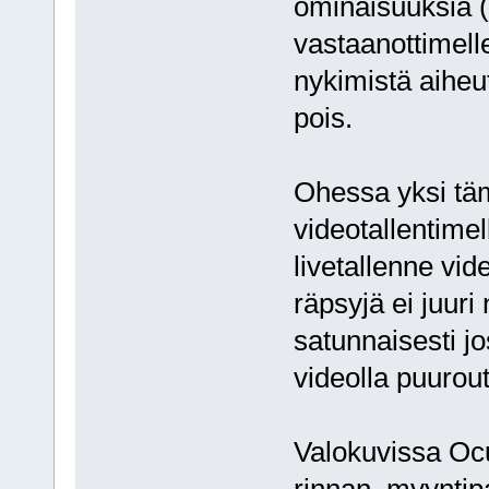
ominaisuuksia 
vastaanottimell
nykimistä aiheut
pois.
Ohessa yksi täm
videotallentime
livetallenne vid
räpsyjä ei juur
satunnaisesti jo
videolla puurou
Valokuvissa Ocu
rinnan, myyntip