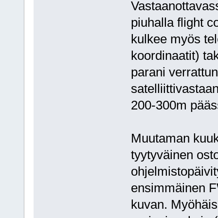
Vastaanottavass
piuhalla flight 
kulkee myös tele
koordinaatit) t
parani verrattu
satelliittivastaa
200-300m pääs
Muutaman kuuka
tyytyväinen ost
ohjelmistopäivit
ensimmäinen FW
kuvan. Myöhäisem