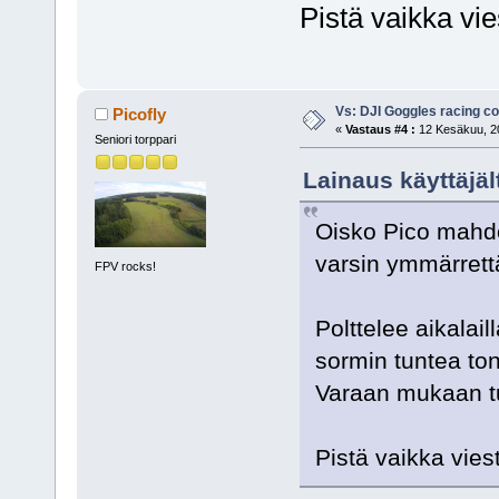
Pistä vaikka vie
Vs: DJI Goggles racing 
Picofly
«
Vastaus #4 :
12 Kesäkuu, 20
Seniori torppari
Lainaus käyttäjäl
Oisko Pico mahdo
varsin ymmärret
FPV rocks!
Polttelee aikalai
sormin tuntea ton
Varaan mukaan tu
Pistä vaikka vies