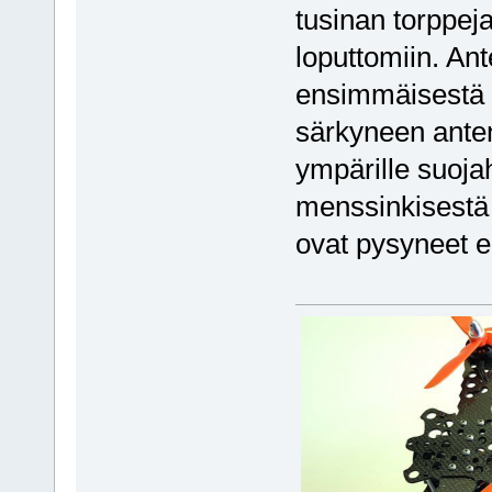
tusinan torppej
loputtomiin. Ant
ensimmäisestä to
särkyneen antenn
ympärille suoj
menssinkisestä 
ovat pysyneet e