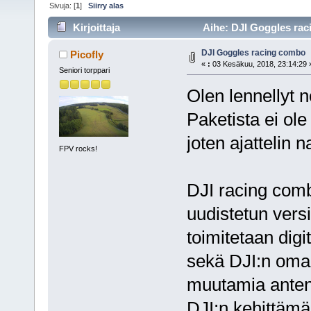
Sivuja: [
1
]
Siirry alas
Kirjoittaja
Aihe: DJI Goggles rac
DJI Goggles racing combo
Picofly
«
:
03 Kesäkuu, 2018, 23:14:29 
Seniori torppari
Olen lennellyt n
Paketista ei ole
joten ajattelin 
FPV rocks!
DJI racing comb
uudistetun vers
toimitetaan digi
sekä DJI:n oma
muutamia antenn
DJI:n kehittämä