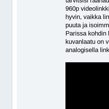
tarvitsisi raah
960p videolinkki 
hyvin, vaikka li
puuta ja isoimm
Parissa kohdin
kuvanlaatu on vi
analogisella link