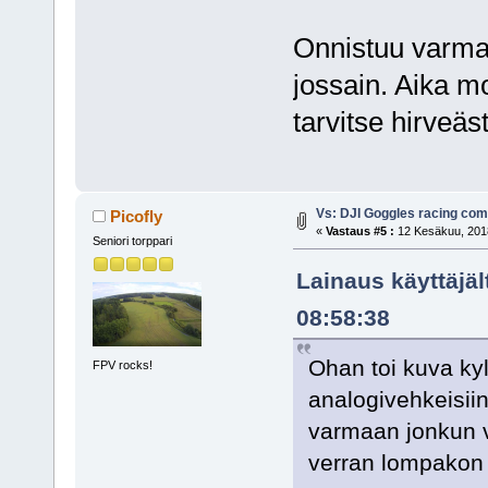
Onnistuu varma
jossain. Aika mo
tarvitse hirveäs
Vs: DJI Goggles racing co
Picofly
«
Vastaus #5 :
12 Kesäkuu, 2018
Seniori torppari
Lainaus käyttäjä
08:58:38
Ohan toi kuva kyl
FPV rocks!
analogivehkeisiin
varmaan jonkun 
verran lompakon 