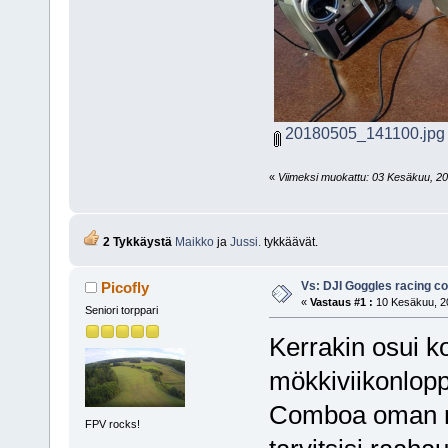
20180505_141100.jpg
«
Viimeksi muokattu: 03 Kesäkuu, 2018
2 Tykkäystä
Maikko
ja
Jussi.
tykkäävät.
Vs: DJI Goggles racing 
Picofly
«
Vastaus #1 :
10 Kesäkuu, 20
Seniori torppari
Kerrakin osui k
mökkiviikonlop
Comboa oman mö
FPV rocks!