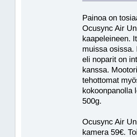
Painoa on tosi
Ocusync Air Uni
kaapeleineen. I
muissa osissa. F
eli noparit on in
kanssa. Mootori
tehottomat myös
kokoonpanolla l
500g.
Ocusync Air Uni
kamera 59€. To