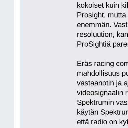
kokoiset kuin k
Prosight, mutt
enemmän. Vasta
resoluution, kam
ProSightiä pa
Eräs racing comb
mahdollisuus poi
vastaanotin ja
videosignaalin r
Spektrumin vas
käytän Spektru
että radio on ky