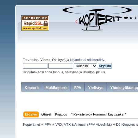
Tervetuloa,
Vieras
. Ole hyvä ja
kirjaudu
tai
rekisteröidy
.
Kirjautuaksesi anna tunnus, salasana ja istuntosi pituus
Kopterit
Multikopterit
FPV
Yhdistys
Yhteistyökumpp
Etusivu
Ohjeet
Kirjaudu
* Rekisteröidy Foorumin käyttäjäksi *
Kopterit.net
»
FPV
»
VRX, VTX & Antennit (FPV Videolinkit)
»
DJI Goggles r