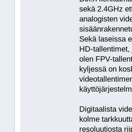
sekä 2.4GHz et
analogisten vid
sisäänrakennet
Sekä laseissa e
HD-tallentimet, 
olen FPV-tallen
kyljessä on kosk
videotallentimen
käyttöjärjestelm
Digitaalista vid
kolme tarkkuutt
resoluutiosta r