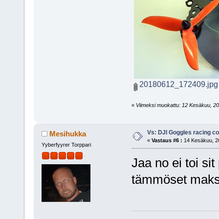
20180612_172409.jpg
«
Viimeksi muokattu: 12 Kesäkuu, 2018
Vs: DJI Goggles racing 
Mesihukka
«
Vastaus #6 :
14 Kesäkuu, 20
Yyberfyyrer Torppari
Jaa no ei toi sit
tämmöset maksa