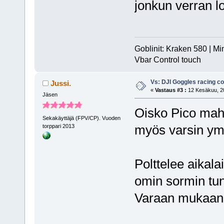
jonkun verran l
Goblinit: Kraken 580 | Mi
Vbar Control touch
Vs: DJI Goggles racing 
Jussi.
«
Vastaus #3 :
12 Kesäkuu, 20
Jäsen
Oisko Pico mah
Sekakäyttäjä (FPV/CP). Vuoden
myös varsin ym
torppari 2013
Polttelee aikala
omin sormin tun
Varaan mukaan 