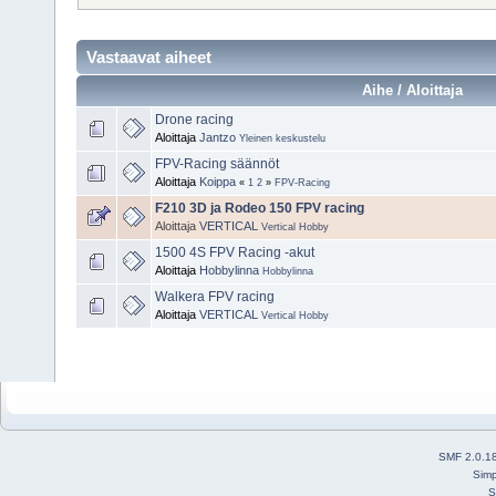
Vastaavat aiheet
Aihe / Aloittaja
Drone racing
Aloittaja
Jantzo
Yleinen keskustelu
FPV-Racing säännöt
Aloittaja
Koippa
«
1
2
»
FPV-Racing
F210 3D ja Rodeo 150 FPV racing
Aloittaja
VERTICAL
Vertical Hobby
1500 4S FPV Racing -akut
Aloittaja
Hobbylinna
Hobbylinna
Walkera FPV racing
Aloittaja
VERTICAL
Vertical Hobby
SMF 2.0.1
Simp
S