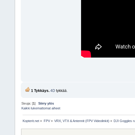
1 Tykkäys.
4D
tykkää.
Sivuja: [
1
]
Siirry ylös
Kaikki lukemattomat aiheet
Kopterit.net
»
FPV
»
VRX, VTX & Antennit (FPV Videolinkit)
»
DJI Goggles r