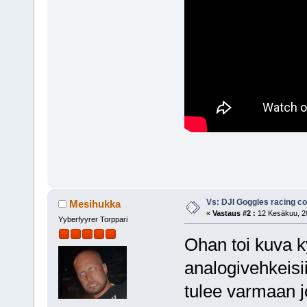
Vs: DJI Goggles racing 
Mesihukka
«
Vastaus #2 :
12 Kesäkuu, 20
Yyberfyyrer Torppari
Ohan toi kuva ky
analogivehkeisi
tulee varmaan 