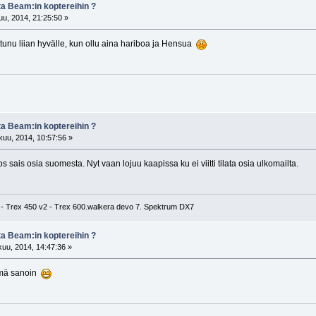
ta Beam:in koptereihin ?
u, 2014, 21:25:50 »
tunu liian hyvälle, kun ollu aina hariboa ja Hensua
ta Beam:in koptereihin ?
kuu, 2014, 10:57:56 »
os sais osia suomesta. Nyt vaan lojuu kaapissa ku ei viitti tilata osia ulkomailta.
- Trex 450 v2 - Trex 600.walkera devo 7. Spektrum DX7
ta Beam:in koptereihin ?
uu, 2014, 14:47:36 »
 mä sanoin