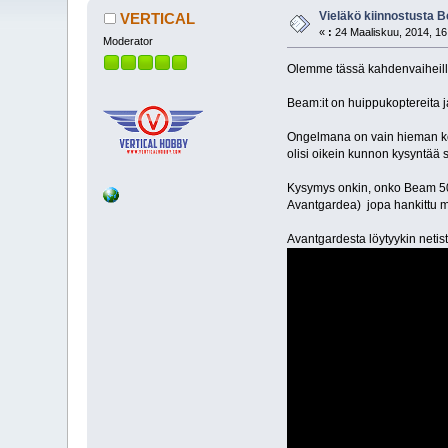
Vieläkö kiinnostusta B
VERTICAL
«
:
24 Maaliskuu, 2014, 16
Moderator
Olemme tässä kahdenvaiheille,
Beam:it on huippukoptereita ja
Ongelmana on vain hieman kork
olisi oikein kunnon kysyntää 
Kysymys onkin, onko Beam 500 j
Avantgardea) jopa hankittu ma
Avantgardesta löytyykin netistä