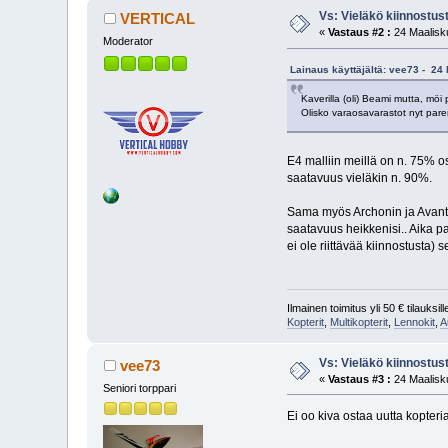
Vs: Vieläkö kiinnostus
VERTICAL
«
Vastaus #2 :
24 Maalisku
Moderator
Lainaus käyttäjältä: vee73 - 24
Kaverilla (oli) Beami mutta, mö
Olisko varaosavarastot nyt pa
E4 malliin meillä on n. 75% osi
saatavuus vieläkin n. 90%.
Sama myös Archonin ja Avantgard
saatavuus heikkenisi.. Aika pah
ei ole riittävää kiinnostusta) 
Ilmainen toimitus yli 50 € tilauksille
Kopterit
,
Multikopterit
,
Lennokit
,
A
Vs: Vieläkö kiinnostus
vee73
«
Vastaus #3 :
24 Maalisku
Seniori torppari
Ei oo kiva ostaa uutta kopteria