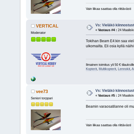
Vain liikaa saattaa olla riittävästi
Vs: Vieläkö kiinnostus
VERTICAL
«
Vastaus #4 :
24 Maalisku
Moderator
Tokihan Beam E4:kin saa vielä 
ulkomailta. Eli osia kyllä näih
Ilmainen toimitus yli 50 € tilauksille
Kopterit
,
Multikopterit
,
Lennokit
,
A
Vs: Vieläkö kiinnostus
vee73
«
Vastaus #5 :
24 Maalisku
Seniori torppari
Beamin varaosatilanne oli muu
Vain liikaa saattaa olla riittävästi