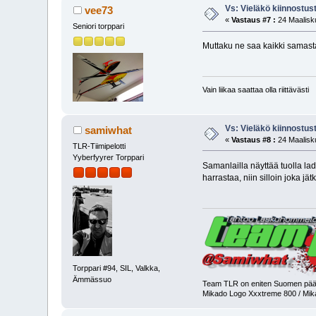
Vs: Vieläkö kiinnostus
vee73
«
Vastaus #7 :
24 Maalisku
Seniori torppari
Muttaku ne saa kaikki samasta 
Vain liikaa saattaa olla riittävästi
Vs: Vieläkö kiinnostus
samiwhat
«
Vastaus #8 :
24 Maalisku
TLR-Tiimipelotti
Yyberfyyrer Torppari
Samanlailla näyttää tuolla lad
harrastaa, niin silloin joka jä
Torppari #94, SIL, Valkka,
Ämmässuo
Team TLR on eniten Suomen pääk
Mikado Logo Xxxtreme 800 / Mi