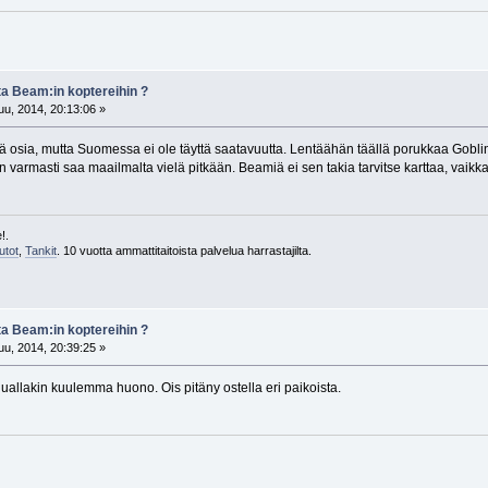
ta Beam:in koptereihin ?
u, 2014, 20:13:06 »
osia, mutta Suomessa ei ole täyttä saatavuutta. Lentäähän täällä porukkaa Goblineil
in varmasti saa maailmalta vielä pitkään. Beamiä ei sen takia tarvitse karttaa, vaikka
!.
utot
,
Tankit
. 10 vuotta ammattitaitoista palvelua harrastajilta.
ta Beam:in koptereihin ?
u, 2014, 20:39:25 »
allakin kuulemma huono. Ois pitäny ostella eri paikoista.