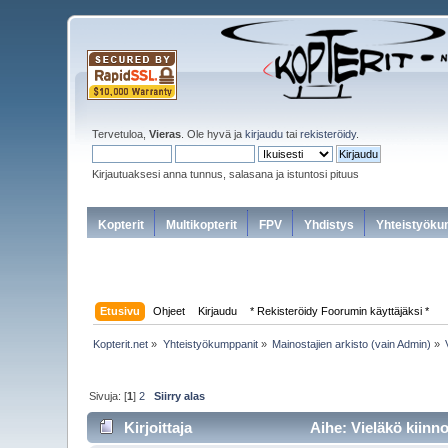
Tervetuloa,
Vieras
. Ole hyvä ja
kirjaudu
tai
rekisteröidy
.
Kirjautuaksesi anna tunnus, salasana ja istuntosi pituus
Kopterit
Multikopterit
FPV
Yhdistys
Yhteistyöku
Etusivu
Ohjeet
Kirjaudu
* Rekisteröidy Foorumin käyttäjäksi *
Kopterit.net
»
Yhteistyökumppanit
»
Mainostajien arkisto (vain Admin)
»
Sivuja: [
1
]
2
Siirry alas
Kirjoittaja
Aihe: Vieläkö kiinn