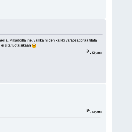
la, Mikadoilla jne. vaikka niiden kaikki varaosat pitää tilata
 ei sitä tuotaisikaan
Kirjattu
Kirjattu