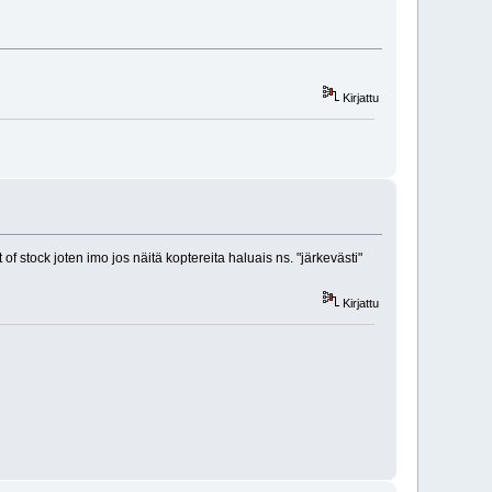
Kirjattu
f stock joten imo jos näitä koptereita haluais ns. "järkevästi"
Kirjattu