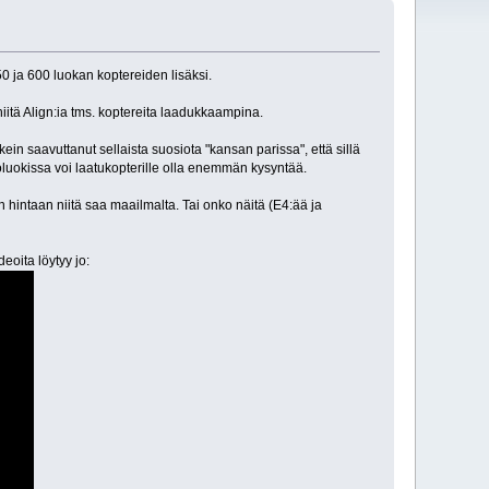
0 ja 600 luokan koptereiden lisäksi.
 niitä Align:ia tms. koptereita laadukkaampina.
in saavuttanut sellaista suosiota "kansan parissa", että sillä
luokissa voi laatukopterille olla enemmän kysyntää.
n hintaan niitä saa maailmalta. Tai onko näitä (E4:ää ja
eoita löytyy jo: