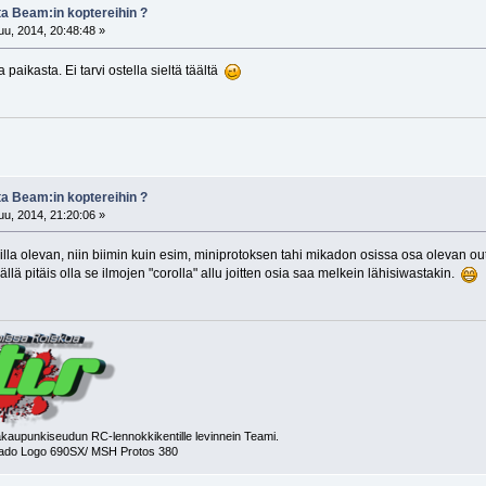
ta Beam:in koptereihin ?
u, 2014, 20:48:48 »
paikasta. Ei tarvi ostella sieltä täältä
ta Beam:in koptereihin ?
u, 2014, 21:20:06 »
illa olevan, niin biimin kuin esim, miniprotoksen tahi mikadon osissa osa olevan out o
tkällä pitäis olla se ilmojen "corolla" allu joitten osia saa melkein lähisiwastakin.
aupunkiseudun RC-lennokkikentille levinnein Teami.
kado Logo 690SX/ MSH Protos 380