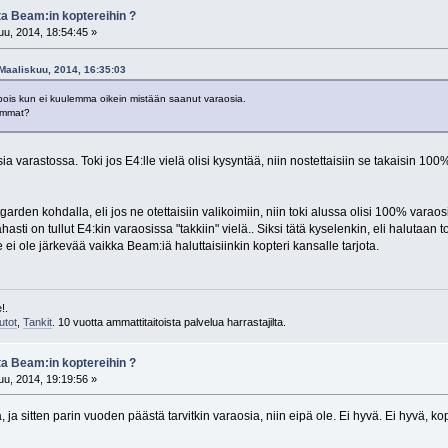
ta Beam:in koptereihin ?
u, 2014, 18:54:45 »
 Maaliskuu, 2014, 16:35:03
i pois kun ei kuulemma oikein mistään saanut varaosia.
remmat?
a varastossa. Toki jos E4:lle vielä olisi kysyntää, niin nostettaisiin se takaisin 100%:
en kohdalla, eli jos ne otettaisiin valikoimiin, niin toki alussa olisi 100% varaosia,
asti on tullut E4:kin varaosissa "takkiin" vielä.. Siksi tätä kyselenkin, eli halutaan 
se ei ole järkevää vaikka Beam:iä haluttaisiinkin kopteri kansalle tarjota.
!.
utot
,
Tankit
. 10 vuotta ammattitaitoista palvelua harrastajilta.
ta Beam:in koptereihin ?
u, 2014, 19:19:56 »
, ja sitten parin vuoden päästä tarvitkin varaosia, niin eipä ole. Ei hyvä. Ei hyvä, kopt