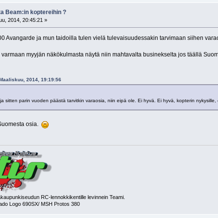
ta Beam:in koptereihin ?
u, 2014, 20:45:21 »
Avangarde ja mun taidoilla tulen vielä tulevaisuudessakin tarvimaan siihen varaosia
i varmaan myyjän näkökulmasta näytä niin mahtavalta businekselta jos täällä Suomen
 Maaliskuu, 2014, 19:19:56
a sitten parin vuoden päästä tarvitkin varaosia, niin eipä ole. Ei hyvä. Ei hyvä, kopterin nykysille, ei
 Suomesta osia.
aupunkiseudun RC-lennokkikentille levinnein Teami.
kado Logo 690SX/ MSH Protos 380