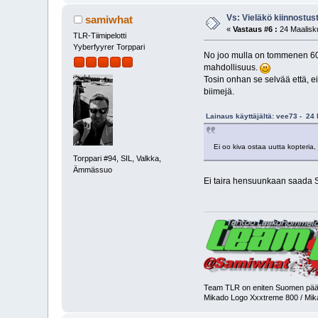
Vs: Vieläkö kiinnostus
samiwhat
«
Vastaus #6 :
24 Maalisku
TLR-Tiimipelotti
Yyberfyyrer Torppari
No joo mulla on tommenen 600 
mahdollisuus.
Tosin onhan se selvää että, e
biimejä.
Lainaus käyttäjältä: vee73 - 24
Ei oo kiva ostaa uutta kopteria, j
Torppari #94, SIL, Valkka,
Ämmässuo
Ei taira hensuunkaan saada
Team TLR on eniten Suomen pääk
Mikado Logo Xxxtreme 800 / Mi