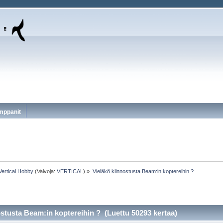
mppanit
Vertical Hobby
(Valvoja:
VERTICAL
) »
Vieläkö kiinnostusta Beam:in koptereihin ?
ostusta Beam:in koptereihin ? (Luettu 50293 kertaa)