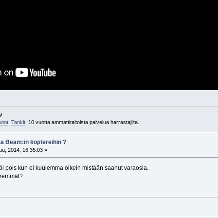
!.
utot
,
Tankit
. 10 vuotta ammattitaitoista palvelua harrastajilta.
ta Beam:in koptereihin ?
u, 2014, 16:35:03 »
möi pois kun ei kuulemma oikein mistään saanut varaosia.
paremmat?