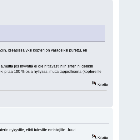
iin. Itseasissa yksi kopteri on varaosiksi purettu, eli
mutta jos myyntiä ei ole riittävästi niin sitten niidenkin
toki pitää 100 % osia hyllyssä, mutta tappiollisena (koptereille
Kirjattu
erin nykysille, eikä tuleville omistajille. Juuei.
Kirjattu