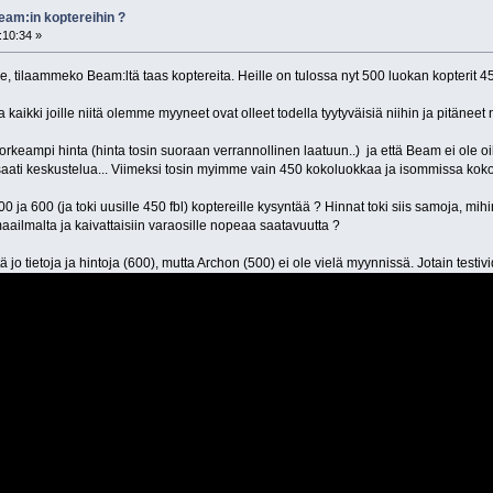
eam:in koptereihin ?
:10:34 »
 tilaammeko Beam:ltä taas koptereita. Heille on tulossa nyt 500 luokan kopterit 45
 kaikki joille niitä olemme myyneet ovat olleet todella tyytyväisiä niihin ja pitäneet
eampi hinta (hinta tosin suoraan verrannollinen laatuun..) ja että Beam ei ole oike
saati keskustelua... Viimeksi tosin myimme vain 450 kokoluokkaa ja isommissa koko
a 600 (ja toki uusille 450 fbl) koptereille kysyntää ? Hinnat toki siis samoja, mihi
ailmalta ja kaivattaisiin varaosille nopeaa saatavuutta ?
 jo tietoja ja hintoja (600), mutta Archon (500) ei ole vielä myynnissä. Jotain testivid