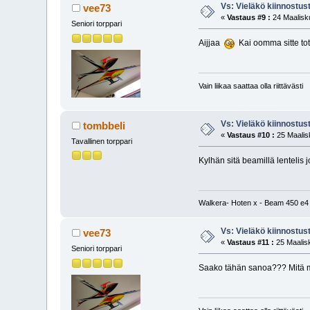
Vs: Vieläkö kiinnostus
vee73
«
Vastaus #9 :
24 Maalisku
Seniori torppari
Aijjaa
Kai oomma sitte tot
Vain liikaa saattaa olla riittävästi
Vs: Vieläkö kiinnostus
tombbeli
«
Vastaus #10 :
25 Maalis
Tavallinen torppari
Kylhän sitä beamillä lentelis j
Walkera- Hoten x - Beam 450 e4 
Vs: Vieläkö kiinnostus
vee73
«
Vastaus #11 :
25 Maalisk
Seniori torppari
Saako tähän sanoa??? Mitä