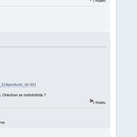
Kirjattu
5_52&products_id=301
en. Onkohan se mahdollista ?
Kirjattu
rop