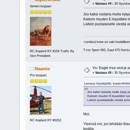
«
Vastaus #4 :
30 Syyskuu
Seniori torppari
Joo kaksi vastaria mulla öytyy 
Katsoin muuten E-baystäkin tu
Laitoin puolalaiselle viestiä 
-Lentävä kone on vain huolellisen
T-rex Sport 450, Gaui 475 Hurric
RC-Kopterit RY #159 TreRc Ry
Vice President
Vs: Eagle tree osd ja 
Naamis
«
Vastaus #5 :
30 Syyskuu
Pro torppari
Lainaus käyttäjältä: kopterifrii
Joo kaksi vastaria mulla öytyy jo,
Katsoin muuten E-baystäkin tuot
Laitoin puolalaiselle viestiä an
Moi,
RC-Kopterit RY #0252
Yleensä noi, jos tehdään tilau
tontilla.