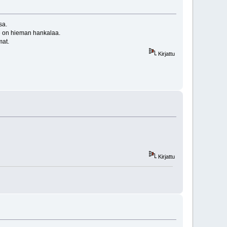
sa.
le on hieman hankalaa.
mat.
Kirjattu
Kirjattu