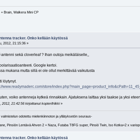
+ Brain, Walkera Mini CP
antenna tracker. Onko kellään käytössä
, 2012, 21:15:36 »
-antenni sekä cloverleaf ? Ihan outoja meikäläiselle,,
epolarisaatioanteen
i. Google kertoi.
ssa mukana mutta sillä ei ole ollut merkittävää vaikutusta
i löytynyt.
p://www.readymaderc.com/store/index.php?main_page=product_info&cPath=11_4
uuten, voiko antenneja kytkeä rinnakkain. Ajatuksena laittaa yksi taakse ja yksi ete
012, 21:42:56 kirjoittanut kopterifriikki
»
 valmistelun odotettu mielenkiinnoton ja yllätyksetön seuraus-
ane, Pinsiön Lentävä Ahven 2 + Naza, Futaba T8FG super, Pinsiö Twin, Iso Kotka+2 x variop
antenna tracker. Onko kellään käytössä