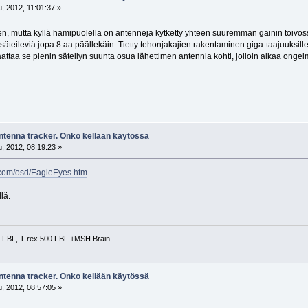
, 2012, 11:01:37 »
n, mutta kyllä hamipuolella on antenneja kytketty yhteen suuremman gainin toivos
säteileviä jopa 8:aa päällekäin. Tietty tehonjakajien rakentaminen giga-taajuuksil
saattaa se pienin säteilyn suunta osua lähettimen antennia kohti, jolloin alkaa ongel
antenna tracker. Onko kellään käytössä
, 2012, 08:19:23 »
.com/osd/EagleEyes.htm
llä.
BL, T-rex 500 FBL +MSH Brain
antenna tracker. Onko kellään käytössä
, 2012, 08:57:05 »