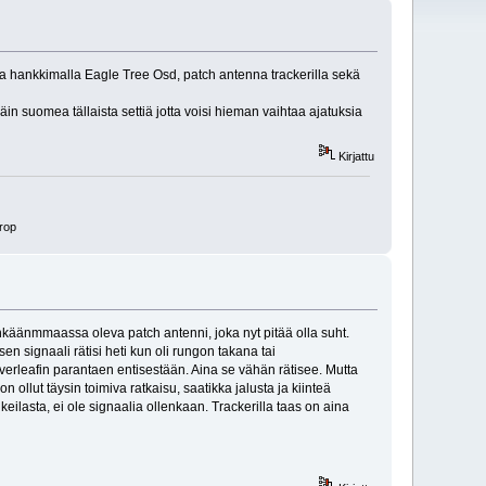
ta hankkimalla Eagle Tree Osd, patch antenna trackerilla sekä
n suomea tällaista settiä jotta voisi hieman vaihtaa ajatuksia
Kirjattu
rop
inkäänmmaassa oleva patch antenni, joka nyt pitää olla suht.
n signaali rätisi heti kun oli rungon takana tai
verleafin parantaen entisestään. Aina se vähän rätisee. Mutta
 ollut täysin toimiva ratkaisu, saatikka jalusta ja kiinteä
ilasta, ei ole signaalia ollenkaan. Trackerilla taas on aina