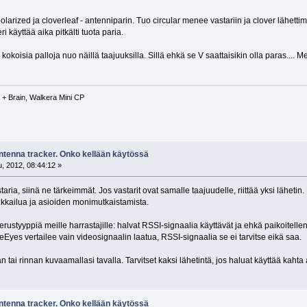
 polarized ja cloverleaf - antenniparin. Tuo circular menee vastariin ja clover lähett
ri käyttää aika pitkälti tuota paria.
okoisia palloja nuo näillä taajuuksilla. Sillä ehkä se V saattaisikin olla paras.... Me
+ Brain, Walkera Mini CP
antenna tracker. Onko kellään käytössä
, 2012, 08:44:12 »
taria, siinä ne tärkeimmät. Jos vastarit ovat samalle taajuudelle, riittää yksi lähetin.
ikkailua ja asioiden monimutkaistamista.
perustyyppiä meille harrastajille: halvat RSSI-signaalia käyttävät ja ehkä paikoitell
Eyes vertailee vain videosignaalin laatua, RSSI-signaalia se ei tarvitse eikä saa.
n tai rinnan kuvaamallasi tavalla. Tarvitset kaksi lähetintä, jos haluat käyttää kahta
antenna tracker. Onko kellään käytössä