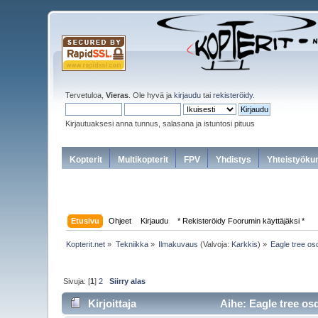
Tervetuloa,
Vieras
. Ole hyvä ja
kirjaudu
tai
rekisteröidy
.
Kirjautuaksesi anna tunnus, salasana ja istuntosi pituus
Kopterit
Multikopterit
FPV
Yhdistys
Yhteistyöku
Etusivu
Ohjeet
Kirjaudu
* Rekisteröidy Foorumin käyttäjäksi *
Kopterit.net
»
Tekniikka
»
Ilmakuvaus
(Valvoja:
Karkkis
) »
Eagle tree os
Sivuja: [
1
]
2
Siirry alas
Kirjoittaja
Aihe: Eagle tree osd