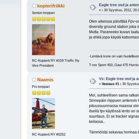
Eagle tree osd ja ante
kopterifriikki
«
:
30 Syyskuu, 2012, 20:
Seniori torppari
Olen aikeissa päivittää Fpv-v
diversity ground station jok
Mutta: Paraneeko kuvan laatu 
ja ehkä jopa käydä katsomass
-Lentävä kone on vain huolellisen
RC-Kopterit RY #159 TreRc Ry
T-rex Sport 450, Gaui 475 Hurric
Vice President
Vs: Eagle tree osd ja 
Naamis
«
Vastaus #1 :
30 Syyskuu
Pro torppari
Moi, suhteellisen sama ratkai
Sinnepäin riippuen antennin k
pituussuunnassa maassa olevaa
itsellä fpv käytössä lento on s
suuntaus. Ei se tracker signa
keilassa..
Tämmöistä sekavaa horinaa täl
RC-Kopterit RY #0252