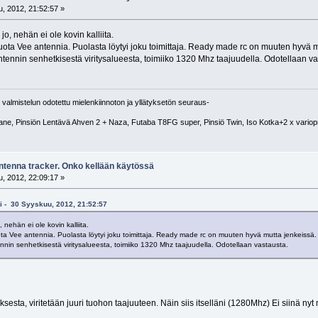
, 2012, 21:52:57 »
jo, nehän ei ole kovin kalliita.
ota Vee antennia. Puolasta löytyi joku toimittaja. Ready made rc on muuten hyvä m
antennin senhetkisestä viritysalueesta, toimiiko 1320 Mhz taajuudella. Odotellaan va
 valmistelun odotettu mielenkiinnoton ja yllätyksetön seuraus-
ane, Pinsiön Lentävä Ahven 2 + Naza, Futaba T8FG super, Pinsiö Twin, Iso Kotka+2 x variop
antenna tracker. Onko kellään käytössä
, 2012, 22:09:17 »
kki - 30 Syyskuu, 2012, 21:52:57
 nehän ei ole kovin kalliita.
a Vee antennia. Puolasta löytyi joku toimittaja. Ready made rc on muuten hyvä mutta jenkeissä. 
tennin senhetkisestä viritysalueesta, toimiiko 1320 Mhz taajuudella. Odotellaan vastausta.
ksesta, viritetään juuri tuohon taajuuteen. Näin siis itselläni (1280Mhz) Ei siinä 