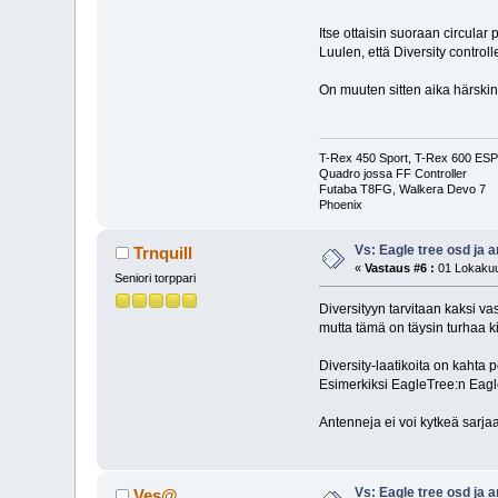
Itse ottaisin suoraan circular
Luulen, että Diversity controlle
On muuten sitten aika härskin k
T-Rex 450 Sport, T-Rex 600 ESP 
Quadro jossa FF Controller
Futaba T8FG, Walkera Devo 7
Phoenix
Vs: Eagle tree osd ja 
Trnquill
«
Vastaus #6 :
01 Lokakuu
Seniori torppari
Diversityyn tarvitaan kaksi vas
mutta tämä on täysin turhaa k
Diversity-laatikoita on kahta 
Esimerkiksi EagleTree:n Eagle
Antenneja ei voi kytkeä sarjaa
Vs: Eagle tree osd ja 
Ves@