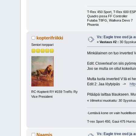
T-Rex 450 Sport, T-Rex 600 ESP 
Quadro jossa FF Controller
Futaba T8FG, Walkera Devo 7
Phoenix
Vs: Eagle tree osd ja 
kopterifriikki
«
Vastaus #2 :
30 Syyskuu
Seniori torppari
Minkälainen on tuo inverted V
Edit: Cloverleaf on siis pyörr
Joo se mulla on ollut kokeilui
Mutta tuota inverted V:tä ei het
Edit 2: Jaa löytyipäs ->
htt
RC-Kopterit RY #159 TreRc Ry
Pitääpä laittaa tilaukseen. M
Vice President
«
Viimeksi muokattu: 30 Syyskuu, 2
-Lentävä kone on vain huolellisen
T-rex Sport 450, Gaui 475 Hurric
Vs: Eagle tree osd ja 
Naamis