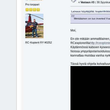
«
Vastaus #3 :
30 Syyskuu
Pro torppari
Lainaus käyttäjältä: kopterifrii
Minkälainen on tuo inverted V-an
Moi,
En ole mikään ammattilainen, 
RC-Kopterit RY #0252
RCexplorerilta
http://rcexplo
Käytännössä katsoen kyseessä 
Noissa ympyräpolarisoiduissa 
kannattaa muistaa vanha nyrk
Tässä hyviä ohjeita kolvailuun