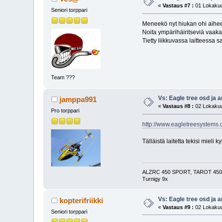
«
Vastaus #7 :
01 Lokakuu
Seniori torppari
Meneekö nyt hiukan ohi aihee
Noita ympärihäiritseviä vaaka
Tietty liikkuvassa laitteessa 
Team ???
Vs: Eagle tree osd ja 
jamppa991
«
Vastaus #8 :
02 Lokakuu
Pro torppari
http://www.eagletreesystems
Tälläistä laitetta tekisi mieli ky
ALZRC 450 SPORT, TAROT 450 F
Turnigy 9x
Vs: Eagle tree osd ja 
kopterifriikki
«
Vastaus #9 :
02 Lokakuu
Seniori torppari