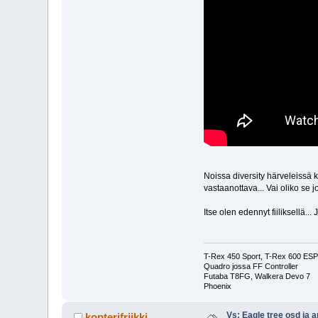
Noissa diversity härveleissä 
vastaanottava... Vai oliko se 
Itse olen edennyt fiiliksellä..
T-Rex 450 Sport, T-Rex 600 ESP 
Quadro jossa FF Controller
Futaba T8FG, Walkera Devo 7
Phoenix
Vs: Eagle tree osd ja 
kopterifriikki