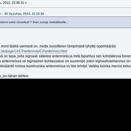
, 2012, 21:36:31 »
kki - 30 Syyskuu, 2012, 21:15:36
tenni sekä cloverleaf ? Ihan outoja meikäläiselle,,
moni täällä varmasti on, mutta suosittelen lämpimästi lyhyttä oppimäärää
rer.se/page14/CPantennas/CPantennas.html
on tapa, jolla signaali säteilee antennista ja mitä tapahtuu sen kohdatessa toin
antenneissa se signaalien kohtausalue on suurempi, joten signaalivaimennus on pie
kisääntö noissa kumiruoska-antenneissa vs itse tehdyt: Vaikka kuinka menisi ketur
, jos tähän lähtee: