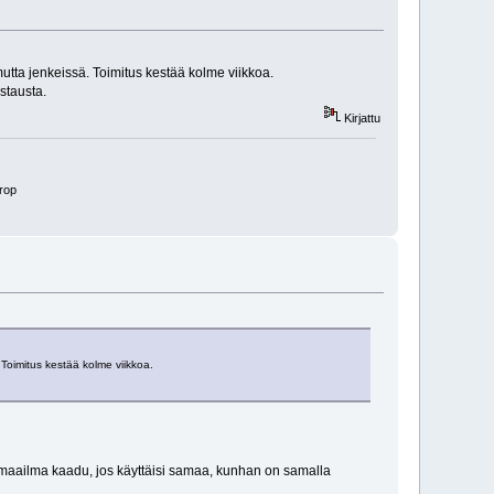
utta jenkeissä. Toimitus kestää kolme viikkoa.
stausta.
Kirjattu
rop
Toimitus kestää kolme viikkoa.
nyt maailma kaadu, jos käyttäisi samaa, kunhan on samalla