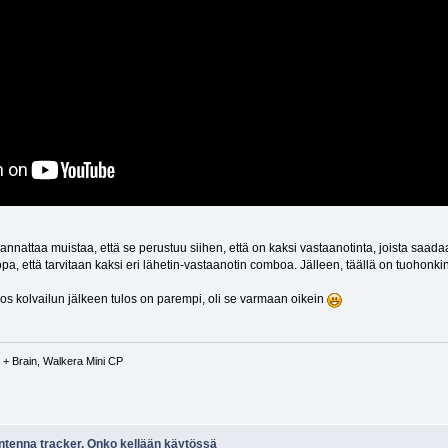
kannattaa muistaa, että se perustuu siihen, että on kaksi vastaanotinta, joista saad
jopa, että tarvitaan kaksi eri lähetin-vastaanotin comboa. Jälleen, täällä on tuohon
. Jos kolvailun jälkeen tulos on parempi, oli se varmaan oikein
+ Brain, Walkera Mini CP
antenna tracker. Onko kellään käytössä