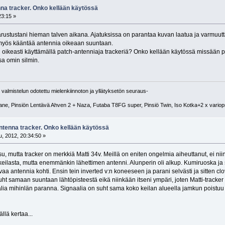
nna tracker. Onko kellään käytössä
23:15 »
arustustani hieman talven aikana. Ajatuksissa on parantaa kuvan laatua ja varmuut
a myös kääntää antennia oikeaan suuntaan.
oikeasti käyttämällä patch-antenniaja trackeriä? Onko kellään käytössä missään päi
a omin silmin.
 valmistelun odotettu mielenkiinnoton ja yllätyksetön seuraus-
ane, Pinsiön Lentävä Ahven 2 + Naza, Futaba T8FG super, Pinsiö Twin, Iso Kotka+2 x variop
antenna tracker. Onko kellään käytössä
, 2012, 20:34:50 »
su, mutta tracker on merkkiä Matti 34v. Meillä on eniten ongelmia aiheuttanut, ei ni
eilasta, mutta enemmänkin lähettimen antenni. Alunperin oli alkup. Kumiruoska ja se
 antennia kohti. Ensin tein inverted v:n koneeseen ja parani selvästi ja sitten clo
uht samaan suuntaan lähtöpisteestä eikä niinkään itseni ympäri, joten Matti-tracker on
alia mihinlän paranna. Signaalia on suht sama koko keilan alueella jamkun poistuu ke
lä kertaa...