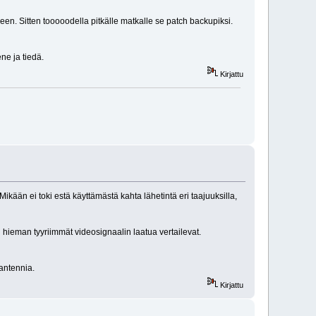
imeen. Sitten tooooodella pitkälle matkalle se patch backupiksi.
ne ja tiedä.
Kirjattu
 Mikään ei toki estä käyttämästä kahta lähetintä eri taajuuksilla,
en hieman tyyriimmät videosignaalin laatua vertailevat.
 antennia.
Kirjattu