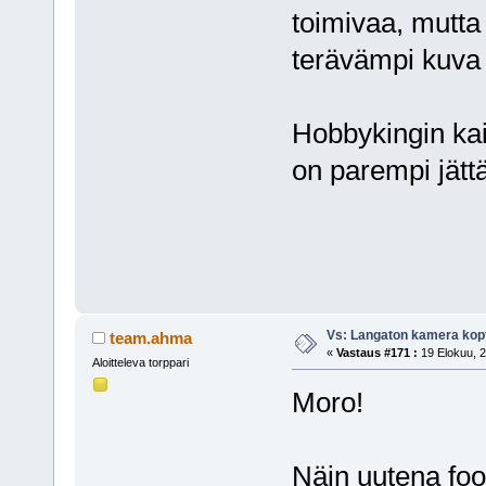
toimivaa, mutta
terävämpi kuva
Hobbykingin kaik
on parempi jättä
Vs: Langaton kamera kopt
team.ahma
«
Vastaus #171 :
19 Elokuu, 2
Aloitteleva torppari
Moro!
Näin uutena foo