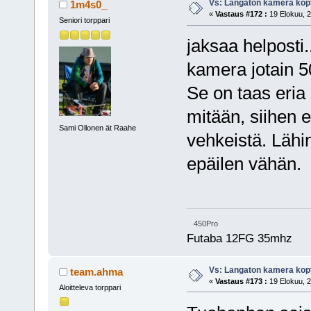
Vs: Langaton kamera kopt
1m4s0_
«
Vastaus #172 :
19 Elokuu, 2
Seniori torppari
jaksaa helposti.
kamera jotain 50
Se on taas eria
mitään, siihen 
Sami Ollonen ät Raahe
vehkeistä. Läh
epäilen vähän.
450Pro
Futaba 12FG 35mhz
Vs: Langaton kamera kopt
team.ahma
«
Vastaus #173 :
19 Elokuu, 2
Aloitteleva torppari