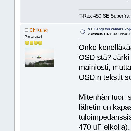
T-Rex 450 SE Superfra
Vs: Langaton kamera kopt
ChiKung
«
Vastaus #169 :
18 Heinäkuu,
Pro torppari
Onko kenelläkä
OSD:stä? Järki 
mainiosti, mutta
OSD:n tekstit so
Mitenhän tuon s
lähetin on kapas
tuloimpedanssia 
470 uF elkolla)