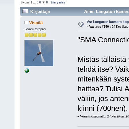
Sivuja:
1
...
5
6
[
7
]
8
Siirry alas
Kirjoittaja
Aihe: Langaton kamera
Vs: Langaton kamera kopt
Vispilä
«
Vastaus #150 :
24 Kesäkuu, 
Seniori torppari
"SMA Connecti
Mistäs tälläistä
tehdä itse? Vai
mitenkään syste
haittaa? Tulisi 
väliin, jos ant
kiinni (700nen).
«
Viimeksi muokattu: 24 Kesäkuu, 2011