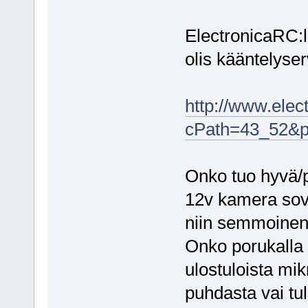
ElectronicaRC:l
olis kääntelyse
http://www.elec
cPath=43_52&p
Onko tuo hyvä/p
12v kamera sove
niin semmoinen 
Onko porukalla
ulostuloista m
puhdasta vai tu