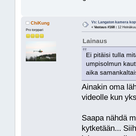
Vs: Langaton kamera kopt
ChiKung
«
Vastaus #168 :
12 Heinäkuu,
Pro torppari
Lainaus
Ei pitäisi tulla 
umpisolmun kaut
aika samankaltais
Ainakin oma lä
videolle kun yksi
Saapa nähdä mi
kytketään... Sii