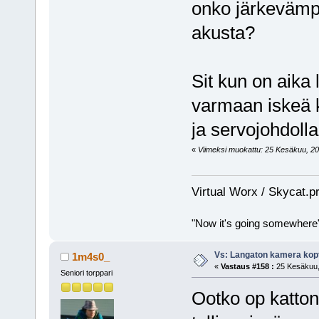
onko järkevämpi
akusta?
Sit kun on aika 
varmaan iskeä 
ja servojohdolla
«
Viimeksi muokattu: 25 Kesäkuu, 2011
Virtual Worx / Skycat.p
"Now it's going somewhere
Vs: Langaton kamera kopt
1m4s0_
«
Vastaus #158 :
25 Kesäkuu, 
Seniori torppari
Ootko op katton