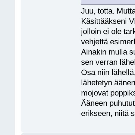
Juu, totta. Mut
Käsittääkseni V
jolloin ei ole t
vehjettä esimer
Ainakin mulla s
sen verran lähel
Osa niin lähellä
lähetetyn äänen 
mojovat poppik
Ääneen puhutut 
erikseen, niitä 