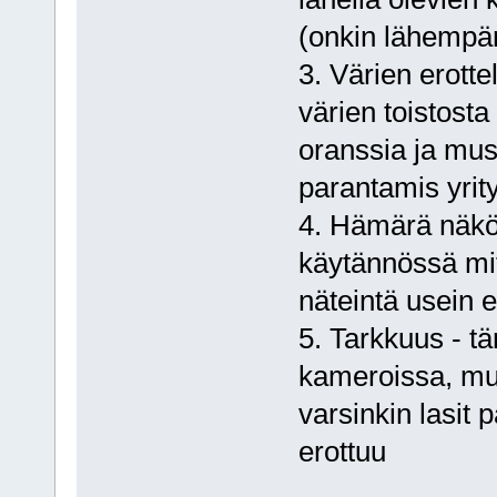
(onkin lähempän
3. Värien erotte
värien toistost
oranssia ja mus
parantamis yrity
4. Hämärä näkö 
käytännössä mit
näteintä usein e
5. Tarkkuus - t
kameroissa, mut
varsinkin lasit 
erottuu