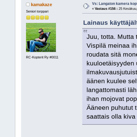
Vs: Langaton kamera kopt
kamakaze
«
Vastaus #156 :
25 Kesäkuu, 
Seniori torppari
Lainaus käyttäjäl
Juu, totta. Mutt
Vispilä meinaa ih
roudata sitä mone
RC-Kopterit Ry #0011
kuuloetäisyyden u
ilmakuvausjutuist
äänen kuulee selv
langattomasti läh
ihan mojovat po
Ääneen puhutut te
saattais olla kiv