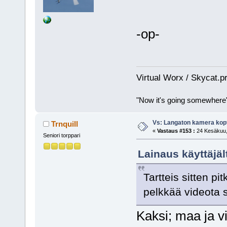
-op-
Virtual Worx / Skycat.p
"Now it's going somewhere
Vs: Langaton kamera kopt
Trnquill
«
Vastaus #153 :
24 Kesäkuu, 
Seniori torppari
Lainaus käyttäjäl
Tartteis sitten p
pelkkää videota s
Kaksi; maa ja v