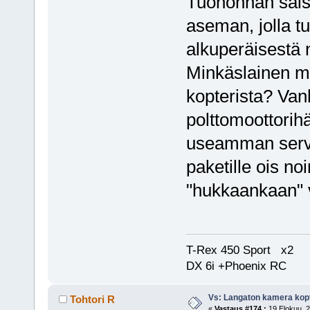
Tuohonhan saisi
aseman, jolla t
alkuperäisestä n
Minkäslainen mi
kopterista? Van
polttomoottorihä
useamman servon
paketille ois no
"hukkaankaan" vi
T-Rex 450 Sport x2
DX 6i +Phoenix RC
Vs: Langaton kamera kopt
Tohtori R
«
Vastaus #174 :
19 Elokuu, 2