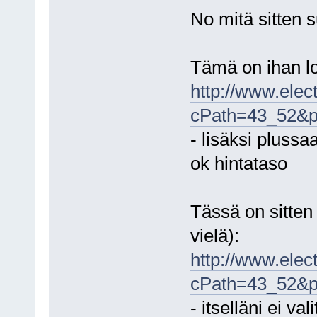
No mitä sitten s
Tämä on ihan lo
http://www.elec
cPath=43_52&p
- lisäksi plussa
ok hintataso
Tässä on sitten
vielä):
http://www.elec
cPath=43_52&p
- itselläni ei va