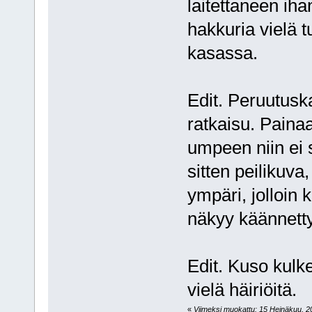
laitettaneen ih
hakkuria vielä t
kasassa.
Edit. Peruutusk
ratkaisu. Painaa
umpeen niin ei 
sitten peilikuva
ympäri, jolloin
näkyy käännetty
Edit. Kuso kulk
vielä häiriöitä.
«
Viimeksi muokattu: 15 Heinäkuu, 20