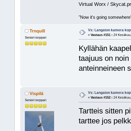
Virtual Worx / Skycat.p
"Now it's going somewhere
Vs: Langaton kamera kopt
Trnquill
«
Vastaus #151 :
24 Kesäkuu, 
Seniori torppari
Kyllähän kaapeli
taajuus on noin 
anteinneineen 
Vs: Langaton kamera kopt
Vispilä
«
Vastaus #152 :
24 Kesäkuu, 
Seniori torppari
Tartteis sitten 
tarttee jos pelk