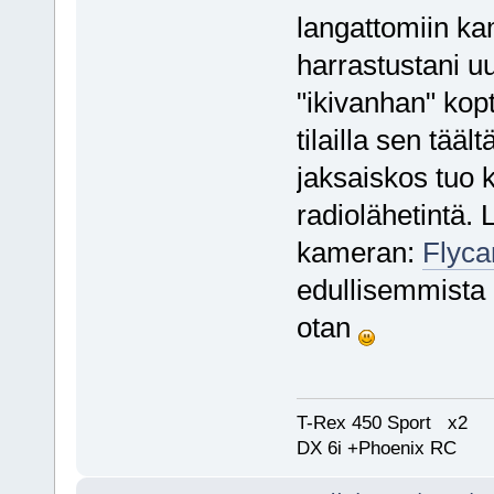
langattomiin k
harrastustani uu
"ikivanhan" kopt
tilailla sen täält
jaksaiskos tuo 
radiolähetintä. 
kameran:
Flyc
edullisemmista p
otan
T-Rex 450 Sport x2
DX 6i +Phoenix RC