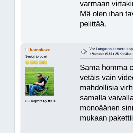
varmaan virtakin
Mä olen ihan tav
pelittää.
Vs: Langaton kamera kopt
kamakaze
«
Vastaus #154 :
25 Kesäkuu, 
Seniori torppari
Sama homma eli 
vetäis vain vide
mahdollisia vir
samalla vaivalla
RC-Kopterit Ry #0011
monoäänen sinne
mukaan paketti