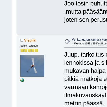
Joo tosin puhutt
,mutta pääsään
joten sen perus
Vs: Langaton kamera kopt
Vispilä
«
Vastaus #157 :
25 Kesäkuu, 
Seniori torppari
Juup, tarkoitus 
lennokissa ja si
mukavan halpa 
pitkiä matkoja e
varmaan kamoj
ilmakuvauskäytt
metrin päässä.