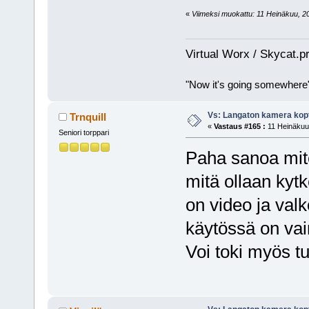
«
Viimeksi muokattu: 11 Heinäkuu, 201
Virtual Worx / Skycat.p
"Now it's going somewhere
Vs: Langaton kamera kopt
Trnquill
«
Vastaus #165 :
11 Heinäkuu,
Seniori torppari
Paha sanoa mit
mitä ollaan kyt
on video ja val
käytössä on vai
Voi toki myös t