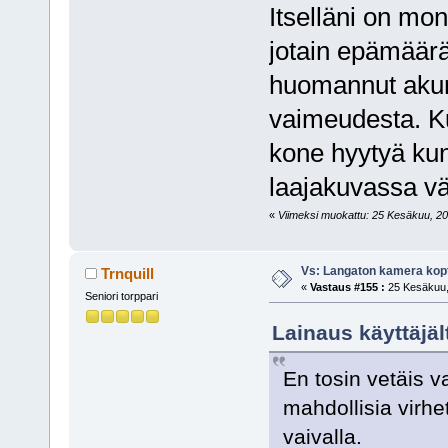
Itselläni on mo
jotain epämäärä
huomannut akun
vaimeudesta. K
kone hyytyä ku
laajakuvassa vä
«
Viimeksi muokattu: 25 Kesäkuu, 201
Vs: Langaton kamera kopt
Trnquill
«
Vastaus #155 :
25 Kesäkuu, 
Seniori torppari
Lainaus käyttäjä
En tosin vetäis v
mahdollisia virh
vaivalla.