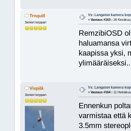
Vs: Langaton kamera kopt
Trnquill
«
Vastaus #163 :
26 Kesäkuu, 
Seniori torppari
RemzibiOSD olisi
haluamansa virta
kaapissa yksi, 
ylimääräiseksi.
Vs: Langaton kamera kopt
Vispilä
«
Vastaus #164 :
11 Heinäkuu,
Seniori torppari
Ennenkun poltan
varmistaa että
3.5mm stereopl