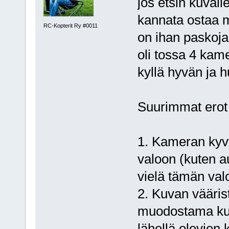
jos etsin kuvall
kannata ostaa m
RC-Kopterit Ry #0011
on ihan paskoja
oli tossa 4 kame
kyllä hyvän ja h
Suurimmat erot 
1. Kameran kyv
valoon (kuten a
vielä tämän val
2. Kuvan vääris
muodostama kuv
lähellä olevien