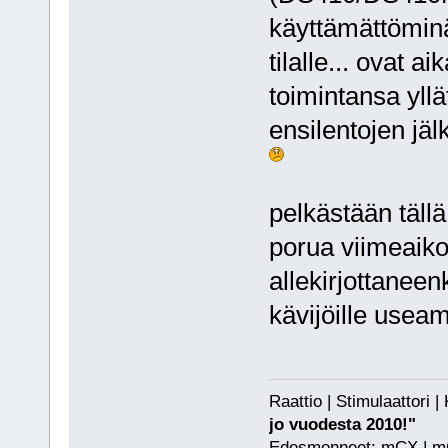
käyttämättöminä p
tilalle... ovat a
toimintansa yll
ensilentojen jä
pelkästään tällä
porua viimeaik
allekirjottaneen
kävijöille useam
Raattio | Stimulaattori
jo vuodesta 2010!"
Edesmenneet: mCX | mCP