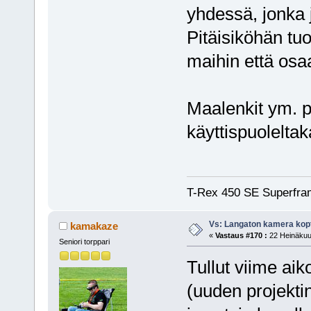
yhdessä, jonka j
Pitäisiköhän tu
maihin että osa
Maalenkit ym. p
käyttispuoleltaka
T-Rex 450 SE Superfra
Vs: Langaton kamera kopt
kamakaze
«
Vastaus #170 :
22 Heinäkuu,
Seniori torppari
Tullut viime aik
(uuden projektin