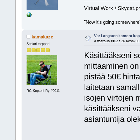
Virtual Worx / Skycat.p
"Now it's going somewhere
Vs: Langaton kamera kopt
kamakaze
«
Vastaus #162 :
26 Kesäkuu, 
Seniori torppari
Käsittääkseni se
mittaaminen on k
pistää 50€ hinta
laitetaan samal
RC-Kopterit Ry #0011
isojen virtojen 
käsittääkseni v
asiantuntija ole