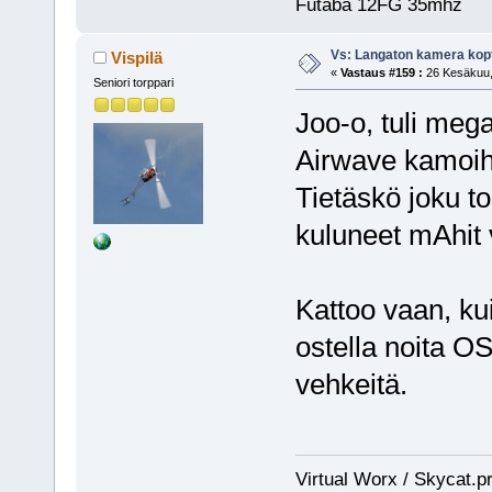
Futaba 12FG 35mhz
Vs: Langaton kamera kopt
Vispilä
«
Vastaus #159 :
26 Kesäkuu, 
Seniori torppari
Joo-o, tuli meg
Airwave kamoihin
Tietäskö joku t
kuluneet mAhit
Kattoo vaan, ku
ostella noita O
vehkeitä.
Virtual Worx / Skycat.p