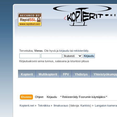
Tervetuloa,
Vieras
. Ole hyvä ja
kirjaudu
tai
rekisteröidy
.
Kirjautuaksesi anna tunnus, salasana ja istuntosi pituus
Kopterit
Multikopterit
FPV
Yhdistys
Yhteistyökumpp
Etusivu
Ohjeet
Kirjaudu
* Rekisteröidy Foorumin käyttäjäksi *
Kopterit.net
»
Tekniikka
»
Ilmakuvaus
(Valvoja:
Karkkis
) »
Langaton kamera 