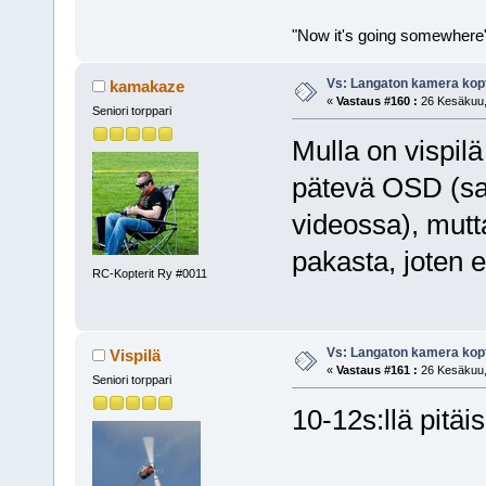
"Now it's going somewhere
Vs: Langaton kamera kopt
kamakaze
«
Vastaus #160 :
26 Kesäkuu, 
Seniori torppari
Mulla on vispilä
pätevä OSD (sa
videossa), mutt
pakasta, joten e
RC-Kopterit Ry #0011
Vs: Langaton kamera kopt
Vispilä
«
Vastaus #161 :
26 Kesäkuu, 
Seniori torppari
10-12s:llä pitäis