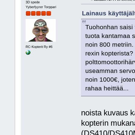
3D spede
Yyberfyyrer Torppari
Lainaus käyttäjäl
Tuohonhan saisi v
tuota kantamaa sa
noin 800 metriin.
RC-Kopterit Ry #6
rexin kopterista
polttomoottorihärv
useamman servon p
noin 1000€, joten
rahaa heittää...
noista kuvaus k
kopterin mukana
(DS410/DS410M)