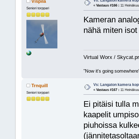
Vs: Langaton kamera kopt
Vispilä
«
Vastaus #166 :
11 Heinäkuu,
Seniori torppari
Kameran analogi
nähä miten isot
Virtual Worx / Skycat.p
"Now it's going somewhere
Vs: Langaton kamera kopt
Trnquill
«
Vastaus #167 :
11 Heinäkuu,
Seniori torppari
Ei pitäisi tull
kaapelit umpis
piuhoissa kulke
(jännitetasoltaa