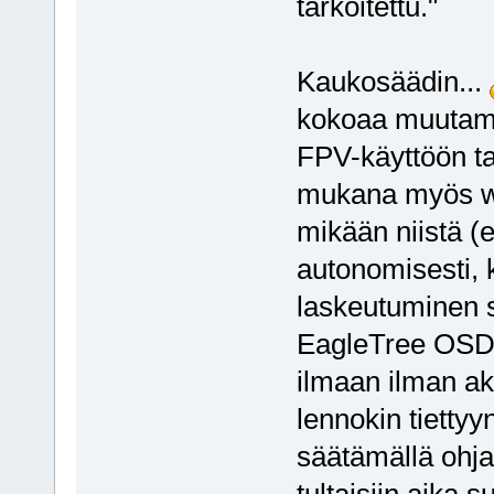
tarkoitettu."
Kaukosäädin...
kokoaa muutamal
FPV-käyttöön ta
mukana myös wa
mikään niistä (e
autonomisesti, k
laskeutuminen s
EagleTree OSD P
ilmaan ilman akt
lennokin tiettyy
säätämällä ohja
tultaisiin aika 