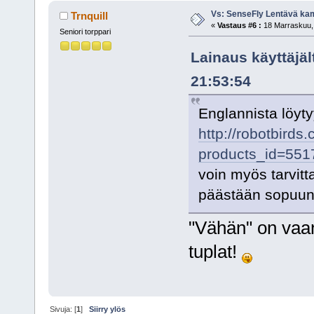
Vs: SenseFly Lentävä ka
Trnquill
«
Vastaus #6 :
18 Marraskuu, 
Seniori torppari
Lainaus käyttäjä
21:53:54
Englannista löyt
http://robotbirds
products_id=551
voin myös tarvit
päästään sopu
"Vähän" on vaan
tuplat!
Sivuja: [
1
]
Siirry ylös