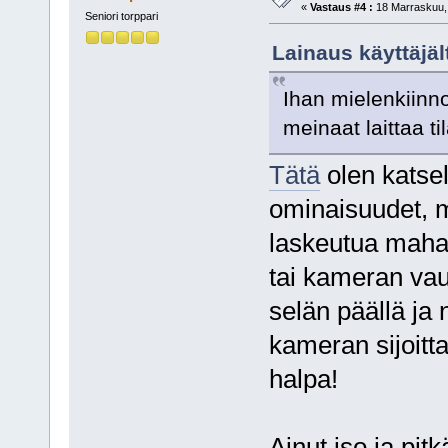
«
Vastaus #4 :
18 Marraskuu, 
Seniori torppari
Lainaus käyttäjäl
Ihan mielenkiinno
meinaat laittaa t
Tätä
olen katsell
ominaisuudet, m
laskeutua mahal
tai kameran vaur
selän päällä ja 
kameran sijoitta
halpa!
Ainut iso ja pit