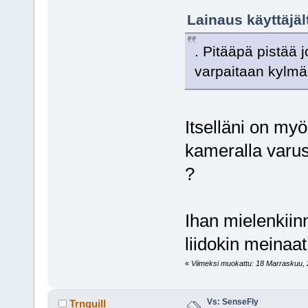
Lainaus käyttäjäl
. Pitääpä pistää j
varpaitaan kylmä
Itselläni on myö
kameralla varust
?
Ihan mielenkiin
liidokin meinaat
«
Viimeksi muokattu: 18 Marraskuu, 20
Vs: SenseFly
Trnquill