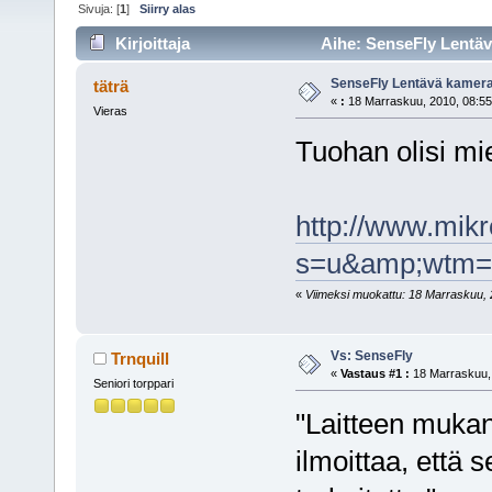
Sivuja: [
1
]
Siirry alas
Kirjoittaja
Aihe: SenseFly Lentäv
SenseFly Lentävä kamer
täträ
«
:
18 Marraskuu, 2010, 08:55
Vieras
Tuohan olisi mi
http://www.mikr
s=u&amp;wtm=
«
Viimeksi muokattu: 18 Marraskuu, 20
Vs: SenseFly
Trnquill
«
Vastaus #1 :
18 Marraskuu, 
Seniori torppari
"Laitteen mukan
ilmoittaa, että 