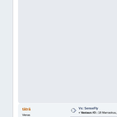
Vs: SenseFly
täträ
«
Vastaus #3 :
18 Marraskuu, 
Vieras