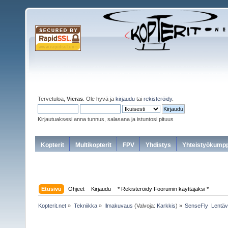
Tervetuloa,
Vieras
. Ole hyvä ja
kirjaudu
tai
rekisteröidy
.
Kirjautuaksesi anna tunnus, salasana ja istuntosi pituus
Kopterit
Multikopterit
FPV
Yhdistys
Yhteistyökumpp
Etusivu
Ohjeet
Kirjaudu
* Rekisteröidy Foorumin käyttäjäksi *
Kopterit.net
»
Tekniikka
»
Ilmakuvaus
(Valvoja:
Karkkis
) »
SenseFly  Lentä