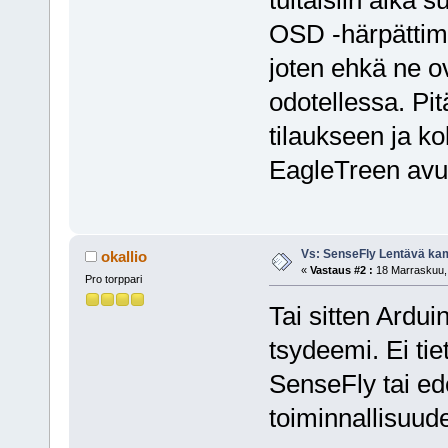
OSD -härpättimi
joten ehkä ne o
odotellessa. Pit
tilaukseen ja ko
EagleTreen avus
Vs: SenseFly Lentävä ka
okallio
«
Vastaus #2 :
18 Marraskuu, 
Pro torppari
Tai sitten Ardu
tsydeemi. Ei tie
SenseFly tai e
toiminnallisuude