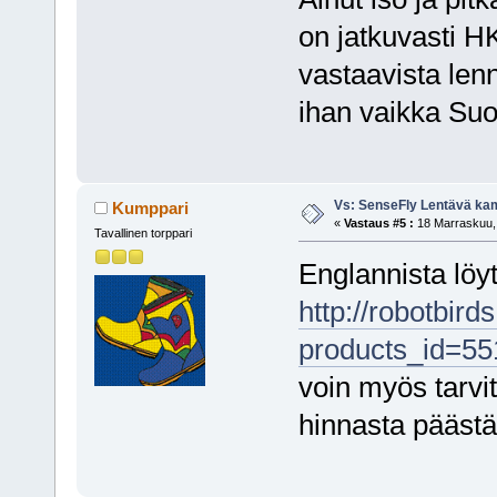
on jatkuvasti H
vastaavista len
ihan vaikka Suo
Vs: SenseFly Lentävä ka
Kumppari
«
Vastaus #5 :
18 Marraskuu, 
Tavallinen torppari
Englannista lö
http://robotbir
products_id=55
voin myös tarvi
hinnasta pääs