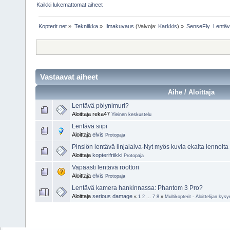
Kaikki lukemattomat aiheet
Kopterit.net
»
Tekniikka
»
Ilmakuvaus
(Valvoja:
Karkkis
) »
SenseFly  Lentä
Vastaavat aiheet
Aihe / Aloittaja
Lentävä pölynimuri?
Aloittaja reka47
Yleinen keskustelu
Lentävä siipi
Aloittaja
elvis
Protopaja
Pinsiön lentävä linjalaiva-Nyt myös kuvia ekalta lennolta 
Aloittaja
kopterifriikki
Protopaja
Vapaasti lentävä roottori
Aloittaja
elvis
Protopaja
Lentävä kamera hankinnassa: Phantom 3 Pro?
Aloittaja
serious damage
«
1
2
...
7
8
»
Multikopterit - Aloittelijan ky