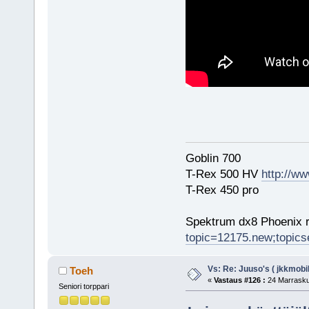
Goblin 700
T-Rex 500 HV
http://ww
T-Rex 450 pro
Spektrum dx8 Phoenix r
topic=12175.new;topic
Vs: Re: Juuso's ( jkkmobil
Toeh
«
Vastaus #126 :
24 Marrasku
Seniori torppari