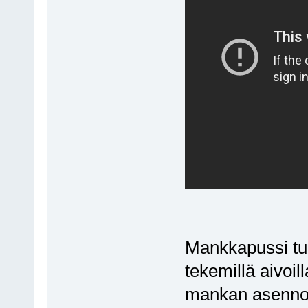
Mankkapussi tuli 
tekemillä aivoil
mankan asennon