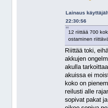
Lainaus käyttäjäl
22:30:56
12 riittää 700 ko
ostaminen riittäv
Riittää toki, ei
akkujen ongelm
akulla tarkoitt
akuissa ei mois
koko on pienem
reilusti alle ra
sopivat pakat ja
oikee sopiva pe