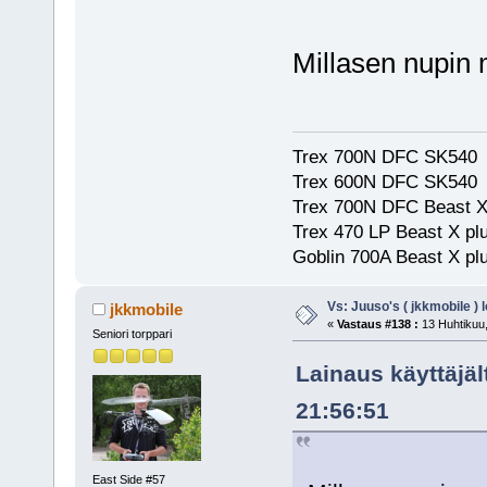
Millasen nupin 
Trex 700N DFC SK540
Trex 600N DFC SK540
Trex 700N DFC Beast X
Trex 470 LP Beast X pl
Goblin 700A Beast X plu
Vs: Juuso's ( jkkmobile ) 
jkkmobile
«
Vastaus #138 :
13 Huhtikuu,
Seniori torppari
Lainaus käyttäjäl
21:56:51
East Side #57