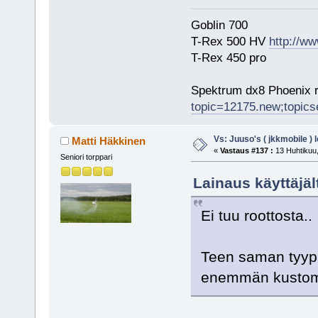
Goblin 700
T-Rex 500 HV
http://ww
T-Rex 450 pro
Spektrum dx8 Phoenix r
topic=12175.new;topic
Vs: Juuso's ( jkkmobile ) 
Matti Häkkinen
«
Vastaus #137 :
13 Huhtikuu,
Seniori torppari
Lainaus käyttäjäl
Ei tuu roottosta..
Teen saman tyyp
enemmän kustomia