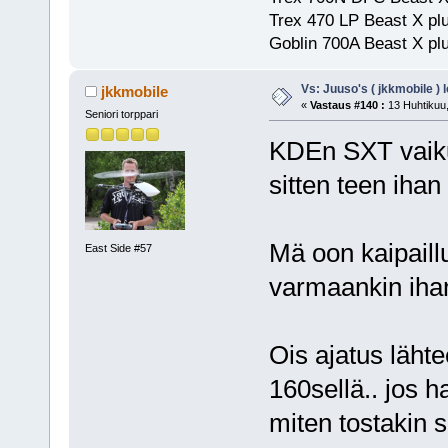
Trex 470 LP Beast X pl
Goblin 700A Beast X plu
Vs: Juuso's ( jkkmobile ) 
jkkmobile
«
Vastaus #140 :
13 Huhtikuu,
Seniori torppari
KDEn SXT vaikut
sitten teen iha
Mä oon kaipaill
East Side #57
varmaankin ihan
Ois ajatus läht
160sellä.. jos h
miten tostakin 