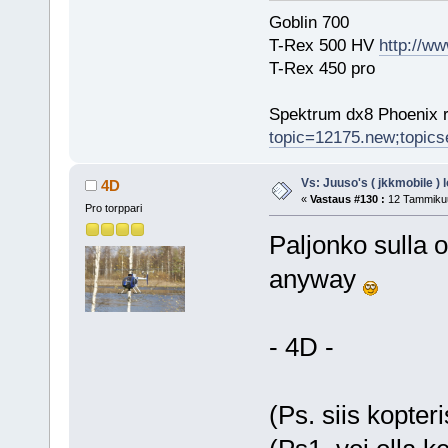
Goblin 700
T-Rex 500 HV
http://ww
T-Rex 450 pro
Spektrum dx8 Phoenix r
topic=12175.new;topic
Vs: Juuso's ( jkkmobile ) 
4D
«
Vastaus #130 :
12 Tammikuu
Pro torppari
Paljonko sulla 
anyway
- 4D -
(Ps. siis kopte