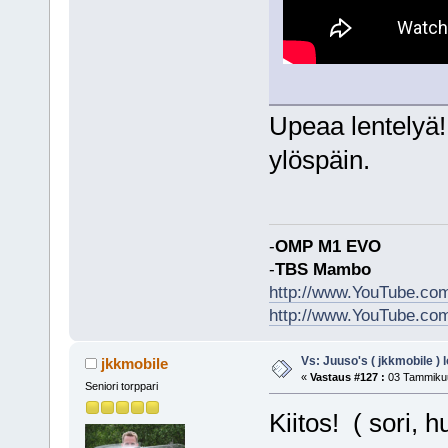
Upeaa lentelyä! 
ylöspäin.
-
OMP M1 EVO
-
TBS Mambo
http://www.YouTube.c
http://www.YouTube.co
Vs: Juuso's ( jkkmobile ) 
jkkmobile
«
Vastaus #127 :
03 Tammikuu
Seniori torppari
Kiitos! ( sori,