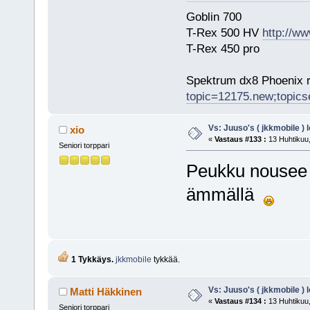
Goblin 700
T-Rex 500 HV
http://ww
T-Rex 450 pro
Spektrum dx8 Phoenix r
topic=12175.new;topic
Vs: Juuso's ( jkkmobile ) 
xio
«
Vastaus #133 :
13 Huhtikuu,
Seniori torppari
Peukku nousee t
ämmällä
1 Tykkäys.
jkkmobile
tykkää.
Vs: Juuso's ( jkkmobile ) 
Matti Häkkinen
«
Vastaus #134 :
13 Huhtikuu,
Seniori torppari