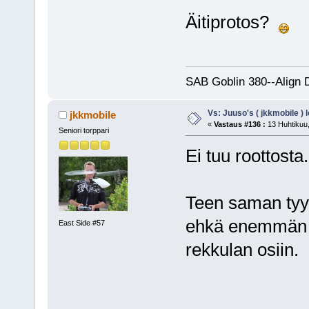
Äitiprotos?
SAB Goblin 380--Align 
Vs: Juuso's ( jkkmobile ) 
jkkmobile
«
Vastaus #136 :
13 Huhtikuu,
Seniori torppari
Ei tuu roottosta.
Teen saman tyy
ehkä enemmän k
East Side #57
rekkulan osiin.