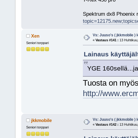
Spektrum dx8 Phoenix r
topic=12175.new;topic
Vs: Juuso's ( jkkmobile ) 
Xen
«
Vastaus #141 :
13 Huhtikuu,
Seniori torppari
Lainaus käyttäjäl
YGE 160sellä...j
Tuosta on myös
http://www.erc
Vs: Juuso's ( jkkmobile ) 
jkkmobile
«
Vastaus #142 :
13 Huhtikuu,
Seniori torppari