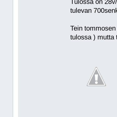
Tulossa on 28v/
tulevan 700sen
Tein tommosen pi
tulossa ) mutta t