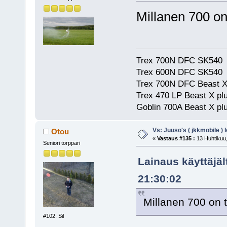
Millanen 700 on
Trex 700N DFC SK540
Trex 600N DFC SK540
Trex 700N DFC Beast X
Trex 470 LP Beast X pl
Goblin 700A Beast X plu
Vs: Juuso's ( jkkmobile ) 
Otou
«
Vastaus #135 :
13 Huhtikuu,
Seniori torppari
Lainaus käyttäjäl
21:30:02
Millanen 700 on 
#102, Sil