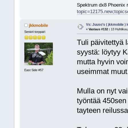
Spektrum dx8 Phoenix r
topic=12175.new;topic
Vs: Juuso's ( jkkmobile ) 
jkkmobile
«
Vastaus #132 :
13 Huhtikuu,
Seniori torppari
Tuli päivitettyä
syystä: löytyy K
mutta hyvin vo
useimmat muut
East Side #57
Mulla on nyt vai
työntää 450sen
tayteen reilus