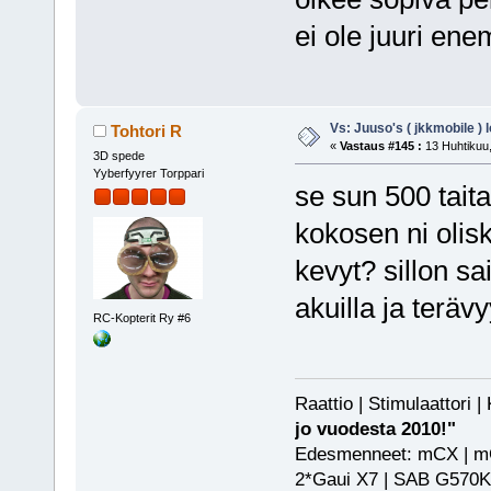
ei ole juuri en
Vs: Juuso's ( jkkmobile ) 
Tohtori R
«
Vastaus #145 :
13 Huhtikuu,
3D spede
Yyberfyyrer Torppari
se sun 500 taita
kokosen ni oli
kevyt? sillon s
akuilla ja teräv
RC-Kopterit Ry #6
Raattio | Stimulaattori
jo vuodesta 2010!"
Edesmenneet: mCX | mCP
2*Gaui X7 | SAB G570KS