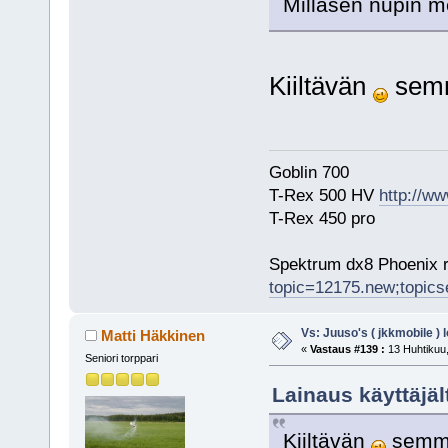
Millasen nupin me
Kiiltävän
semm
Goblin 700
T-Rex 500 HV
http://ww
T-Rex 450 pro
Spektrum dx8 Phoenix r
topic=12175.new;topic
Vs: Juuso's ( jkkmobile ) 
Matti Häkkinen
«
Vastaus #139 :
13 Huhtikuu,
Seniori torppari
Lainaus käyttäjäl
Kiiltävän
semmos