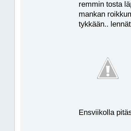
remmin tosta lä
mankan roikkum
tykkään.. lennät
Ensviikolla pit