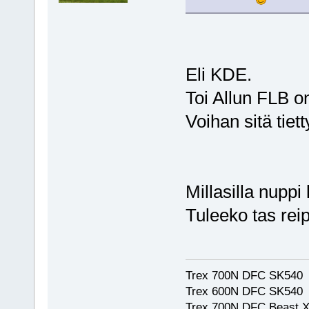
Eli KDE.
Toi Allun FLB o
Voihan sitä tiet
Millasilla nuppi
Tuleeko tas rei
Trex 700N DFC SK540
Trex 600N DFC SK540
Trex 700N DFC Beast X