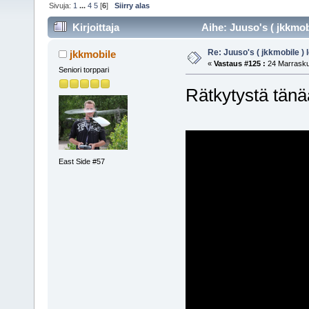
Sivuja:
1
...
4
5
[
6
]
Siirry alas
Kirjoittaja
Aihe: Juuso's ( jkkmob
Re: Juuso's ( jkkmobile ) 
jkkmobile
«
Vastaus #125 :
24 Marrasku
Seniori torppari
Rätkytystä tänä
East Side #57