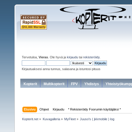
Tervetuloa,
Vieras
. Ole hyvä ja
kirjaudu
tai
rekisteröidy
.
Kirjautuaksesi anna tunnus, salasana ja istuntosi pituus
Kopterit
Multikopterit
FPV
Yhdistys
Yhteistyökumpp
Etusivu
Ohjeet
Kirjaudu
* Rekisteröidy Foorumin käyttäjäksi *
Kopterit.net
»
Kuvagalleria
»
MyFleet
»
Juuso's ( jkkmobile ) log