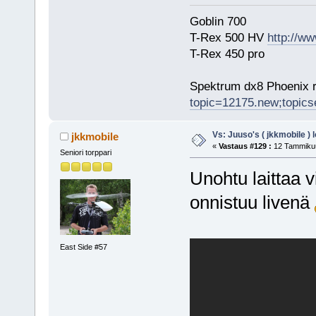
Goblin 700
T-Rex 500 HV
http://ww
T-Rex 450 pro
Spektrum dx8 Phoenix r
topic=12175.new;topic
Vs: Juuso's ( jkkmobile ) 
jkkmobile
«
Vastaus #129 :
12 Tammikuu
Seniori torppari
Unohtu laittaa vi
onnistuu livenä
East Side #57