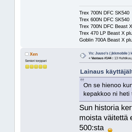
Trex 700N DFC SK540
Trex 600N DFC SK540
Trex 700N DFC Beast X
Trex 470 LP Beast X pl
Goblin 700A Beast X plu
Vs: Juuso's ( jkkmobile ) 
Xen
«
Vastaus #144 :
13 Huhtikuu,
Seniori torppari
Lainaus käyttäjäl
On se hienoo kun 
kepakkoo ni heti 
Sun historia ke
moista väitettä
500:sta