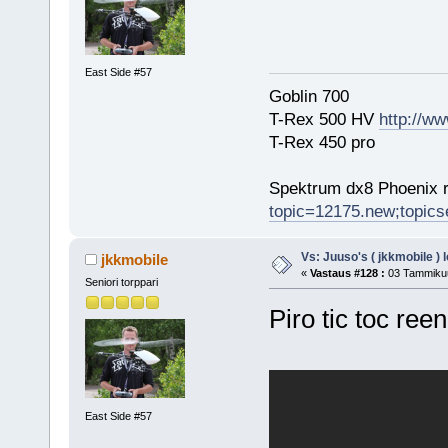
East Side #57
Goblin 700
T-Rex 500 HV
http://ww
T-Rex 450 pro
Spektrum dx8 Phoenix r
topic=12175.new;topic
Vs: Juuso's ( jkkmobile ) 
jkkmobile
«
Vastaus #128 :
03 Tammikuu
Seniori torppari
Piro tic toc reen
East Side #57