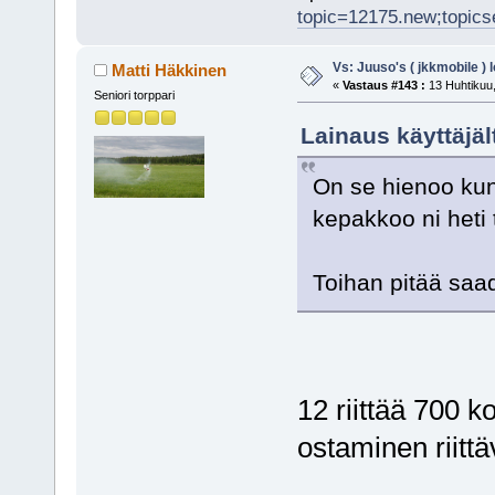
topic=12175.new;topic
Vs: Juuso's ( jkkmobile ) 
Matti Häkkinen
«
Vastaus #143 :
13 Huhtikuu,
Seniori torppari
Lainaus käyttäjäl
On se hienoo kun 
kepakkoo ni heti 
Toihan pitää saa
12 riittää 700 k
ostaminen riitt