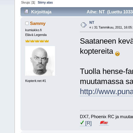
Sivuja: [
1
]
Siirry alas
Kirjoittaja
Aihe: NT (Luettu 1033
NT
Sammy
«
:
31 Tammikuu, 2011, 16:05:
kumiukko.fi
Elävä Legenda
Saataneen kevätl
koptereita
Tuolla hense-fan
muutamassa sa
Kopterit.net #1
http://www.puna
DX7, Phoenix RC ja muuta
[R]