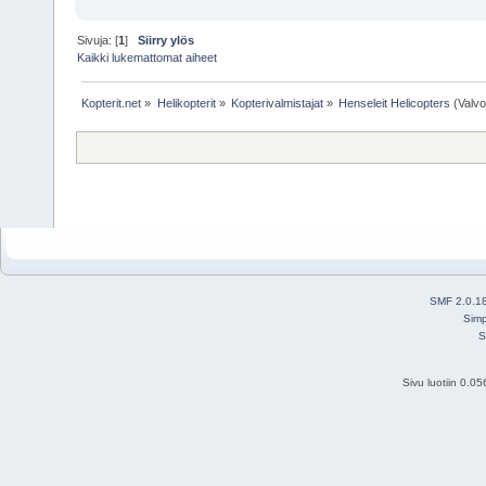
Sivuja: [
1
]
Siirry ylös
Kaikki lukemattomat aiheet
Kopterit.net
»
Helikopterit
»
Kopterivalmistajat
»
Henseleit Helicopters
(Valvo
SMF 2.0.1
Simp
S
Sivu luotiin 0.0