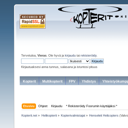
Tervetuloa,
Vieras
. Ole hyvä ja
kirjaudu
tai
rekisteröidy
.
Kirjautuaksesi anna tunnus, salasana ja istuntosi pituus
Kopterit
Multikopterit
FPV
Yhdistys
Yhteistyökumpp
Etusivu
Ohjeet
Kirjaudu
* Rekisteröidy Foorumin käyttäjäksi *
Kopterit.net
»
Helikopterit
»
Kopterivalmistajat
»
Henseleit Helicopters
(Valvo