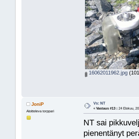
16062011962.jpg
(101
Vs: NT
JoniP
«
Vastaus #13 :
24 Elokuu, 20
Aloitteleva torppari
NT sai pikkuve
pienentänyt per