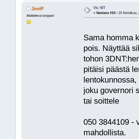
Vs: NT
JoniP
«
Vastaus #10 :
15 Kesäkuu, 2
Aloitteleva torppari
Sama homma kuin
pois. Näyttää si
tohon 3DNT:hen 
pitäisi päästä l
lentokunnossa, W
joku governori si
tai soittele
050 3844109 - v
mahdollista.