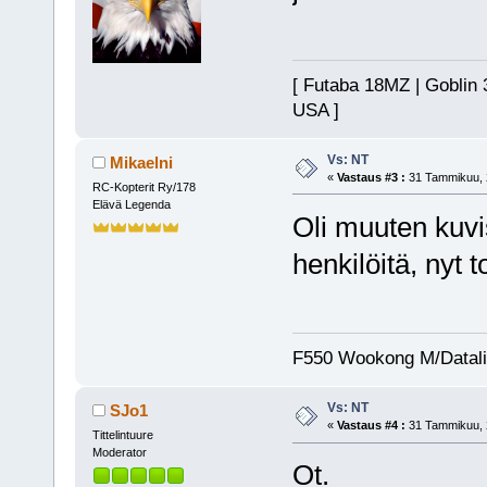
[ Futaba 18MZ | Goblin 
USA ]
Vs: NT
Mikaelni
«
Vastaus #3 :
31 Tammikuu, 2
RC-Kopterit Ry/178
Elävä Legenda
Oli muuten kuvis
henkilöitä, nyt 
F550 Wookong M/Datal
Vs: NT
SJo1
«
Vastaus #4 :
31 Tammikuu, 2
Tittelintuure
Moderator
Ot.