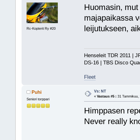
Huomasin, mut e
majapaikassa voi
leijutukseen, aik
Rc-Kopterit Ry #20
Henseleit TDR 2011 | JR
DS-16 | TBS Disco Qu
Fleet
Vs: NT
Puhi
«
Vastaus #5 :
31 Tammikuu, 2
Seniori torppari
Himppasen repes
Never really kn