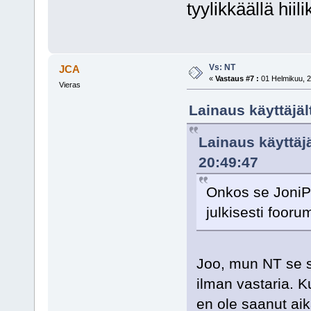
tyylikkäällä hiil
Vs: NT
JCA
«
Vastaus #7 :
01 Helmikuu, 2
Vieras
Lainaus käyttäjäl
Lainaus käyttäj
20:49:47
Onkos se JoniP
julkisesti fooru
Joo, mun NT se si
ilman vastaria. 
en ole saanut aik