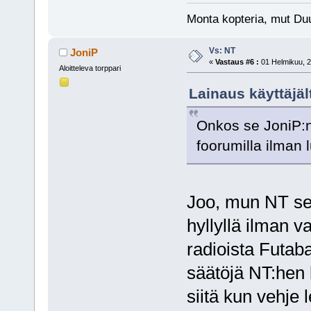
Monta kopteria, mut Duu
Vs: NT
JoniP
«
Vastaus #6 :
01 Helmikuu, 2
Aloitteleva torppari
Lainaus käyttäjäl
Onkos se JoniP:n
foorumilla ilman 
Joo, mun NT se 
hyllyllä ilman 
radioista Futaba
säätöjä NT:hen 
siitä kun vehje 