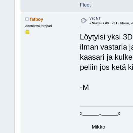
Fleet
Vs: NT
fatboy
«
Vastaus #9 :
23 Huhtikuu, 2
Aloitteleva torppari
Löytyisi yksi 3D
ilman vastaria 
kaasari ja kulke
peliin jos ketä k
-M
x______..______x
Mikko