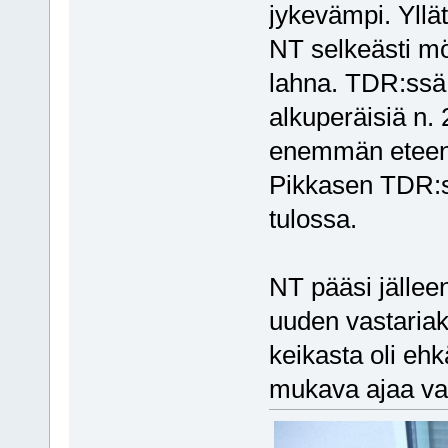
jykevämpi. Yllä
NT selkeästi m
lahna. TDR:ssä 
alkuperäisiä n.
enemmän eteenp
Pikkasen TDR:s
tulossa.
NT pääsi jällee
uuden vastariak
keikasta oli ehk
mukava ajaa vai