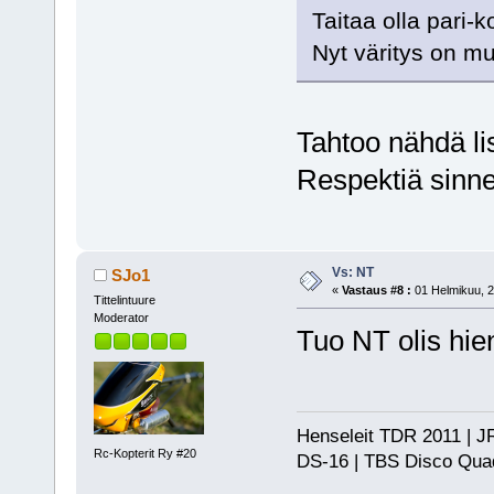
Taitaa olla pari-
Nyt väritys on mus
Tahtoo nähdä li
Respektiä sinn
Vs: NT
SJo1
«
Vastaus #8 :
01 Helmikuu, 2
Tittelintuure
Moderator
Tuo NT olis hie
Henseleit TDR 2011 | JR
Rc-Kopterit Ry #20
DS-16 | TBS Disco Qu