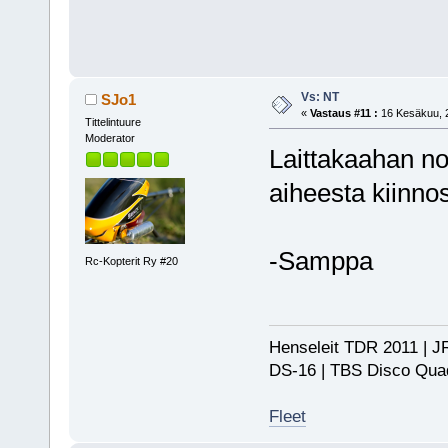
Vs: NT
SJo1
«
Vastaus #11 :
16 Kesäkuu, 2
Tittelintuure
Moderator
Laittakaahan no
aiheesta kiinnos
-Samppa
Rc-Kopterit Ry #20
Henseleit TDR 2011 | JR
DS-16 | TBS Disco Qu
Fleet