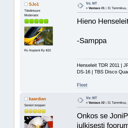
Vs: NT
SJo1
«
Vastaus #1 :
31 Tammikuu, 2
Tittelintuure
Moderator
Hieno Henseleit
-Samppa
Rc-Kopterit Ry #20
Henseleit TDR 2011 | JR
DS-16 | TBS Disco Qu
Fleet
Vs: NT
kaardian
«
Vastaus #2 :
31 Tammikuu, 2
Seniori torppari
Onkos se JoniP
julkisesti fooru