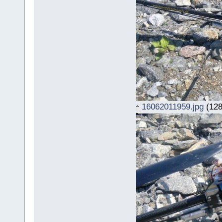
16062011959.jpg
(128