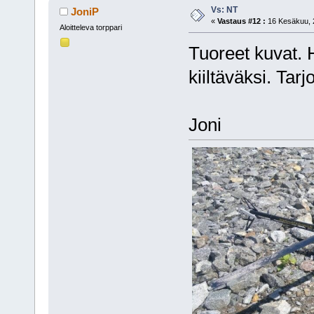
Vs: NT
JoniP
«
Vastaus #12 :
16 Kesäkuu, 2
Aloitteleva torppari
Tuoreet kuvat. 
kiiltäväksi. Tar
Joni