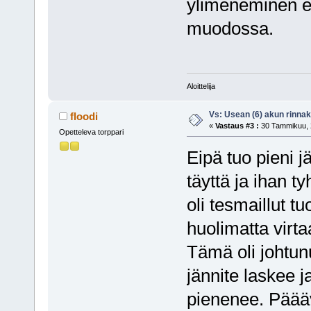
ylimeneminen eh
muodossa.
Aloittelija
Vs: Usean (6) akun rinnak
floodi
«
Vastaus #3 :
30 Tammikuu, 2
Opetteleva torppari
Eipä tuo pieni j
täyttä ja ihan t
oli tesmaillut t
huolimatta virt
Tämä oli johtun
jännite laskee j
pienenee. Päää