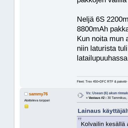
Neljä 6S 2200m
8800mAh pakka
Kun noita mun ak
niin laturista tu
latailupuuhassa
Fleet: Trex 450+DFC RTF & paketti- 
Vs: Usean (6) akun rinnak
sammy76
«
Vastaus #2 :
30 Tammikuu, 2
Aloitteleva torppari
Lainaus käyttäjäl
Kolvailin kesällä 