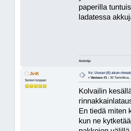
paperilla tuntu
ladatessa akkuj
Aloittelija
Vs: Usean (6) akun rinnak
JiriK
«
Vastaus #1 :
30 Tammikuu, 2
Seniori torppari
Kolvailin kesäll
rinnakkainlataus
En tiedä miten k
kun ne kytketää
pakkojen välillä