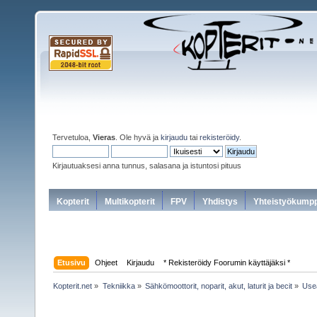
Tervetuloa,
Vieras
. Ole hyvä ja
kirjaudu
tai
rekisteröidy
.
Kirjautuaksesi anna tunnus, salasana ja istuntosi pituus
Kopterit
Multikopterit
FPV
Yhdistys
Yhteistyökumpp
Etusivu
Ohjeet
Kirjaudu
* Rekisteröidy Foorumin käyttäjäksi *
Kopterit.net
»
Tekniikka
»
Sähkömoottorit, noparit, akut, laturit ja becit
»
Usea