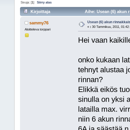
Sivuja: [
1
]
Siirry alas
Kirjoittaja
Aihe: Usean (6) akun r
Usean (6) akun rinnakkais
sammy76
«
:
30 Tammikuu, 2011, 01:42:
Aloitteleva torppari
Hei vaan kaikil
onko kukaan latai
tehnyt alustaa j
rinnan?
Elikkä eikös tuo
sinulla on yksi
latailla max. virr
niin 6 akun rin
6A ja säästää n