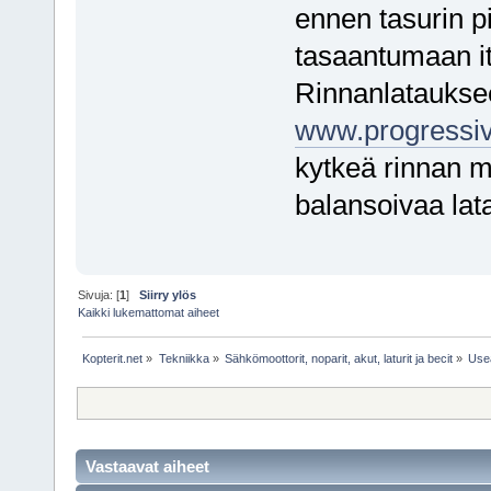
ennen tasurin p
tasaantumaan its
Rinnanlatauksee
www.progressi
kytkeä rinnan m
balansoivaa lat
Sivuja: [
1
]
Siirry ylös
Kaikki lukemattomat aiheet
Kopterit.net
»
Tekniikka
»
Sähkömoottorit, noparit, akut, laturit ja becit
»
Usea
Vastaavat aiheet