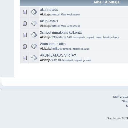
Aihe / Aloittaja
akun lataus
Aloittaja
tunturi
Muu keskustelu
akun lataus
Aloittaja
tunturi
Muu keskustelu
3s lipot rinnakkais kytkentä
Aloittaja
338federal
Sähkömoottorit, noparit, akut, laturit ja becit
Akun lataus aika
Aloittaja
heliko
Moottorit, noparit ja akut
AKUN LATAUS VIRTA?
Aloittaja
xXx-84
Moottorit, noparit ja akut
SMF 2.0.1
Simp
S
Sivu luotiin 0.0