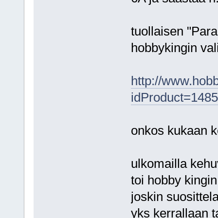
tuollaisen "Para
hobbykingin val
http://www.hob
idProduct=148
onkos kukaan k
ulkomailla kehuv
toi hobby kingin
joskin suosittela
yks kerrallaan 