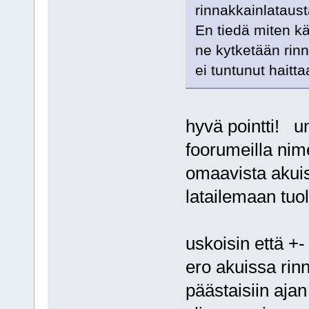
rinnakkainlataust
En tiedä miten kä
ne kytketään rinn
ei tuntunut haitt
hyvä pointti! un
foorumeilla nime
omaavista akuist
latailemaan tuol
uskoisin että +
ero akuissa rinn
päästaisiin ajan