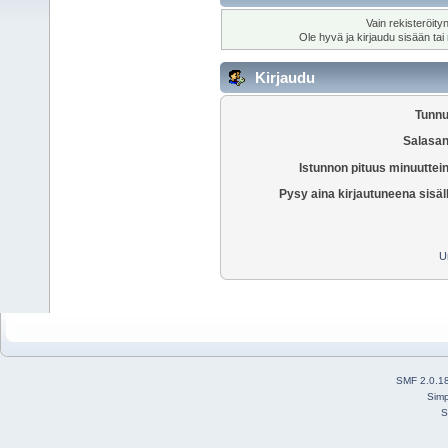
Vain rekisteröity
Ole hyvä ja kirjaudu sisään tai
Kirjaudu
Tunnu
Salasan
Istunnon pituus minuuttei
Pysy aina kirjautuneena sisäl
U
SMF 2.0.1
Simp
S