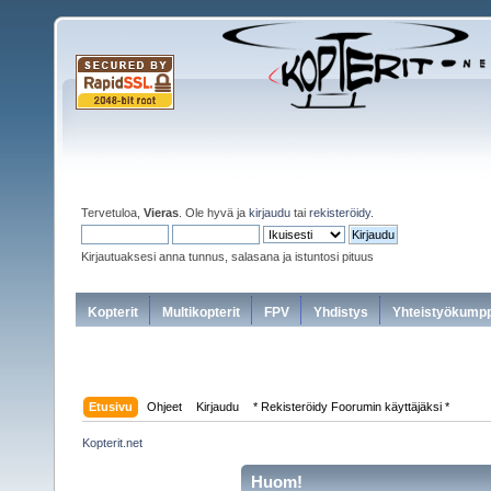
Tervetuloa,
Vieras
. Ole hyvä ja
kirjaudu
tai
rekisteröidy
.
Kirjautuaksesi anna tunnus, salasana ja istuntosi pituus
Kopterit
Multikopterit
FPV
Yhdistys
Yhteistyökumpp
Etusivu
Ohjeet
Kirjaudu
* Rekisteröidy Foorumin käyttäjäksi *
Kopterit.net
Huom!