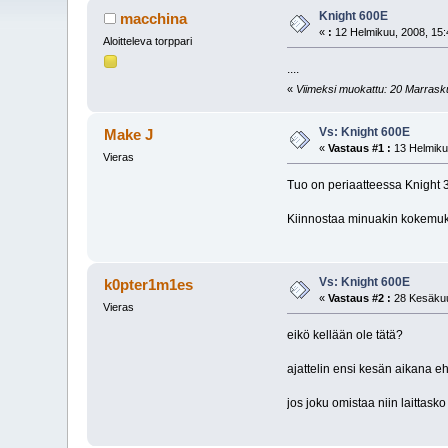
Knight 600E
macchina
«
:
12 Helmikuu, 2008, 15:
Aloitteleva torppari
....
«
Viimeksi muokattu: 20 Marrasku
Vs: Knight 600E
Make J
«
Vastaus #1 :
13 Helmiku
Vieras
Tuo on periaatteessa Knight 3D
Kiinnostaa minuakin kokemuks
Vs: Knight 600E
k0pter1m1es
«
Vastaus #2 :
28 Kesäkuu
Vieras
eikö kellään ole tätä?
ajattelin ensi kesän aikana eh
jos joku omistaa niin laittask