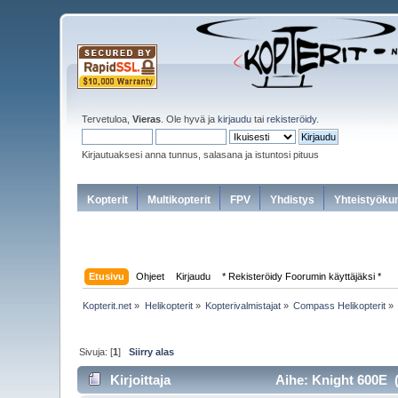
Tervetuloa,
Vieras
. Ole hyvä ja
kirjaudu
tai
rekisteröidy
.
Kirjautuaksesi anna tunnus, salasana ja istuntosi pituus
Kopterit
Multikopterit
FPV
Yhdistys
Yhteistyöku
Etusivu
Ohjeet
Kirjaudu
* Rekisteröidy Foorumin käyttäjäksi *
Kopterit.net
»
Helikopterit
»
Kopterivalmistajat
»
Compass Helikopterit
»
Sivuja: [
1
]
Siirry alas
Kirjoittaja
Aihe: Knight 600E (