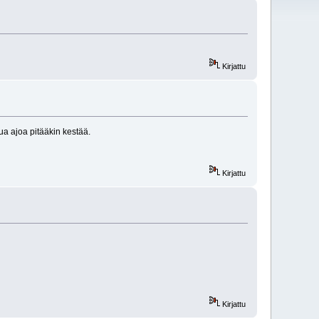
Kirjattu
ua ajoa pitääkin kestää.
Kirjattu
Kirjattu