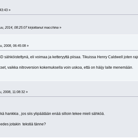
43:43 »
u, 2014, 08:25:07 kirjoittanut macchina
»
u, 2008, 06:45:08 »
 sähköistettynä, eli voimaa ja ketteryyttä piisaa. Tikuissa Henry Caldwell joten raj
et, vaikka nitroversion kokemuksella voin uskoa, että on häijy laite menemään.
, 2008, 11:08:32 »
kä hankkia , jos siis ylipäätään enää silloin tekee mieli sähköä.
o edes jotakin tekstiä tänne?