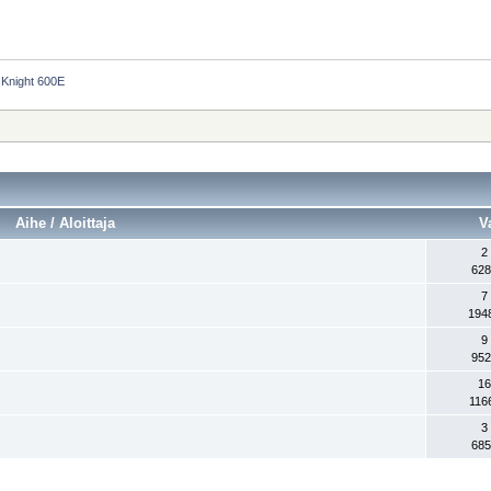
Knight 600E
Aihe / Aloittaja
V
2
628
7
194
9
952
16
116
3
685