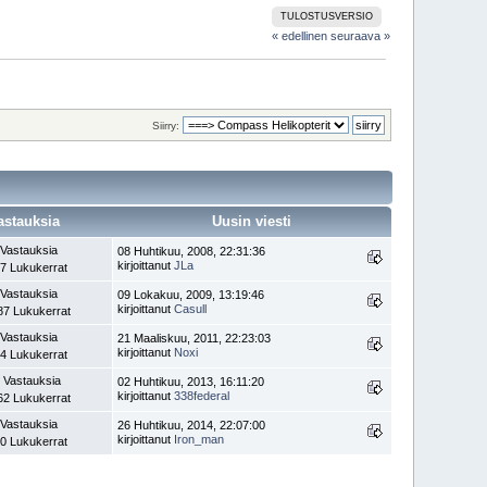
TULOSTUSVERSIO
« edellinen
seuraava »
Siirry:
astauksia
Uusin viesti
 Vastauksia
08 Huhtikuu, 2008, 22:31:36
kirjoittanut
JLa
7 Lukukerrat
 Vastauksia
09 Lokakuu, 2009, 13:19:46
kirjoittanut
Casull
87 Lukukerrat
 Vastauksia
21 Maaliskuu, 2011, 22:23:03
kirjoittanut
Noxi
4 Lukukerrat
 Vastauksia
02 Huhtikuu, 2013, 16:11:20
kirjoittanut
338federal
62 Lukukerrat
 Vastauksia
26 Huhtikuu, 2014, 22:07:00
kirjoittanut
Iron_man
0 Lukukerrat