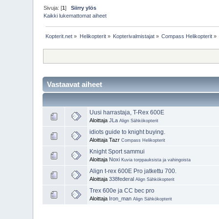
Sivuja: [
1
]
Siirry ylös
Kaikki lukemattomat aiheet
Kopterit.net
»
Helikopterit
»
Kopterivalmistajat
»
Compass Helikopterit
»
Vastaavat aiheet
Uusi harrastaja, T-Rex 600E
Aloittaja
JLa
Align Sähkökopterit
idiots guide to knight buying.
Aloittaja Tazr
Compass Helikopterit
Knight Sport sammui
Aloittaja
Noxi
Kuvia torppauksista ja vahingoista
Align t-rex 600E Pro jatkettu 700.
Aloittaja
338federal
Align Sähkökopterit
Trex 600e ja CC bec pro
Aloittaja
Iron_man
Align Sähkökopterit