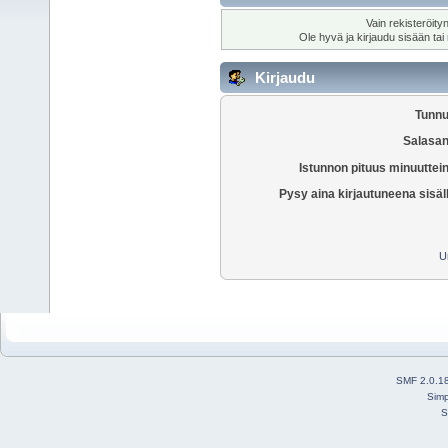
Vain rekisteröity
Ole hyvä ja kirjaudu sisään tai
Kirjaudu
Tunnu
Salasan
Istunnon pituus minuuttei
Pysy aina kirjautuneena sisäl
U
SMF 2.0.1
Simp
S