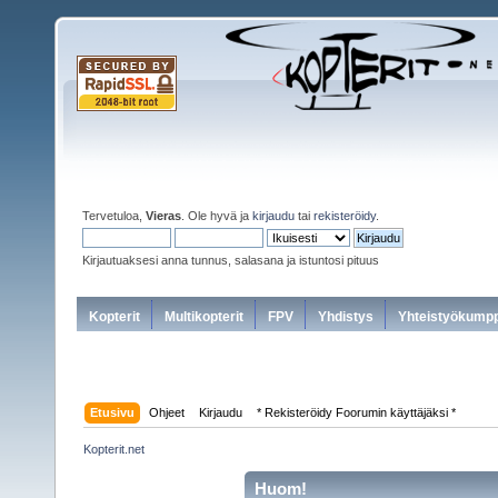
Tervetuloa,
Vieras
. Ole hyvä ja
kirjaudu
tai
rekisteröidy
.
Kirjautuaksesi anna tunnus, salasana ja istuntosi pituus
Kopterit
Multikopterit
FPV
Yhdistys
Yhteistyökumpp
Etusivu
Ohjeet
Kirjaudu
* Rekisteröidy Foorumin käyttäjäksi *
Kopterit.net
Huom!