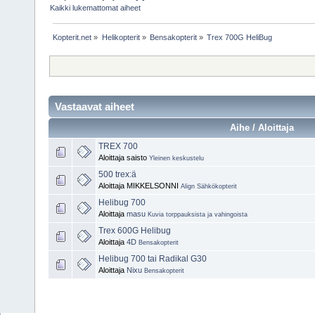
Kaikki lukemattomat aiheet
Kopterit.net
»
Helikopterit
»
Bensakopterit
»
Trex 700G HeliBug
Vastaavat aiheet
Aihe / Aloittaja
TREX 700
Aloittaja saisto
Yleinen keskustelu
500 trex:ä
Aloittaja MIKKELSONNI
Align Sähkökopterit
Helibug 700
Aloittaja
masu
Kuvia torppauksista ja vahingoista
Trex 600G Helibug
Aloittaja
4D
Bensakopterit
Helibug 700 tai Radikal G30
Aloittaja
Nixu
Bensakopterit