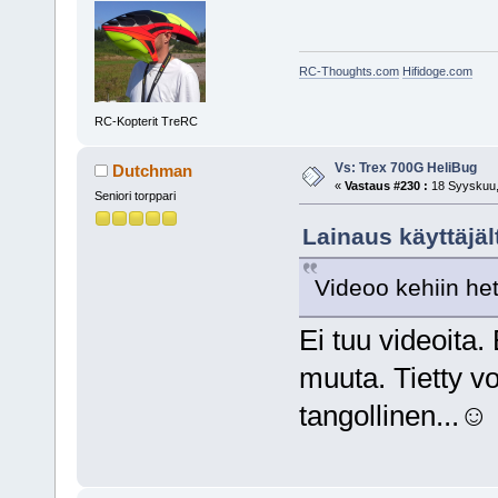
RC-Thoughts.com
Hifidoge.com
RC-Kopterit TreRC
Vs: Trex 700G HeliBug
Dutchman
«
Vastaus #230 :
18 Syyskuu,
Seniori torppari
Lainaus käyttäjäl
Videoo kehiin het
Ei tuu videoita
muuta. Tietty voi
tangollinen...☺