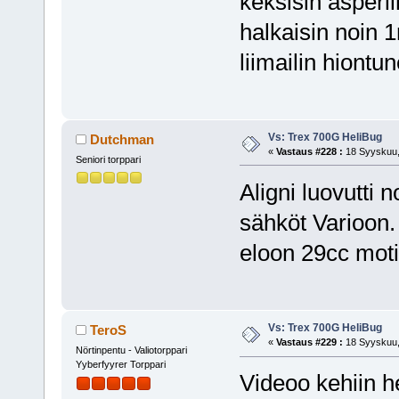
keksisin asperii
halkaisin noin 1
liimailin hiontun
Vs: Trex 700G HeliBug
Dutchman
«
Vastaus #228 :
18 Syyskuu,
Seniori torppari
Aligni luovutti 
sähköt Varioon.
eloon 29cc moti
Vs: Trex 700G HeliBug
TeroS
«
Vastaus #229 :
18 Syyskuu,
Nörtinpentu - Valiotorppari
Yyberfyyrer Torppari
Videoo kehiin he