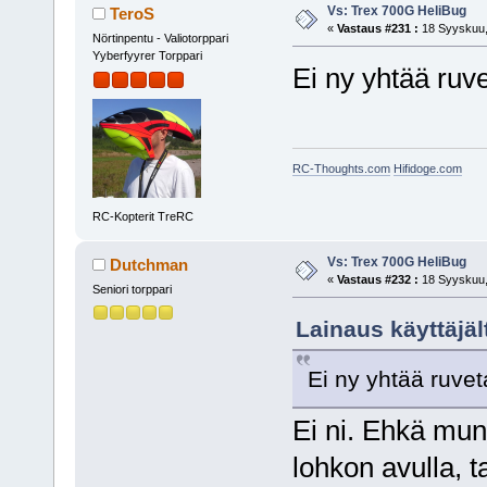
Vs: Trex 700G HeliBug
TeroS
«
Vastaus #231 :
18 Syyskuu,
Nörtinpentu - Valiotorppari
Yyberfyyrer Torppari
Ei ny yhtää ru
RC-Thoughts.com
Hifidoge.com
RC-Kopterit TreRC
Vs: Trex 700G HeliBug
Dutchman
«
Vastaus #232 :
18 Syyskuu,
Seniori torppari
Lainaus käyttäjäl
Ei ny yhtää ruv
Ei ni. Ehkä mu
lohkon avulla, ta