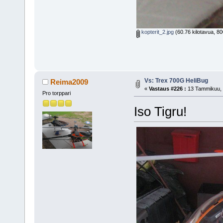
kopterit_2.jpg
(60.76 kilotavua, 80
Vs: Trex 700G HeliBug
Reima2009
«
Vastaus #226 :
13 Tammikuu, 
Pro torppari
Iso Tigru!