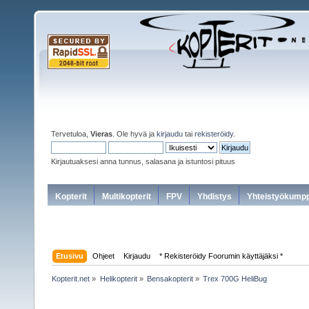
Tervetuloa,
Vieras
. Ole hyvä ja
kirjaudu
tai
rekisteröidy
.
Kirjautuaksesi anna tunnus, salasana ja istuntosi pituus
Kopterit
Multikopterit
FPV
Yhdistys
Yhteistyökumpp
Etusivu
Ohjeet
Kirjaudu
* Rekisteröidy Foorumin käyttäjäksi *
Kopterit.net
»
Helikopterit
»
Bensakopterit
»
Trex 700G HeliBug