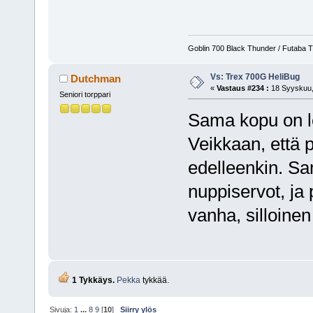
Goblin 700 Black Thunder / Futaba T8
Vs: Trex 700G HeliBug
Dutchman
«
Vastaus #234 :
18 Syyskuu,
Seniori torppari
Sama kopu on le
Veikkaan, että p
edelleenkin. Sa
nuppiservot, ja
vanha, silloinen
1 Tykkäys.
Pekka
tykkää.
Sivuja:
1
...
8
9
[
10
]
Siirry ylös