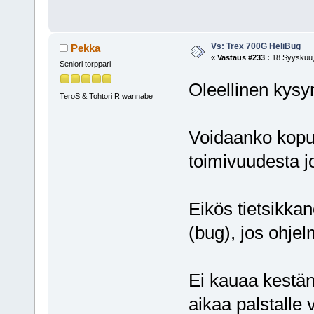
Vs: Trex 700G HeliBug
Pekka
«
Vastaus #233 :
18 Syyskuu,
Seniori torppari
Oleellinen kysy
TeroS & Tohtori R wannabe
Voidaanko kopu
toimivuudesta j
Eikös tietsikkan
(bug), jos ohjel
Ei kauaa kestäny
aikaa palstalle v