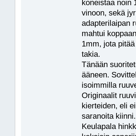
koneistaa noin
vinoon, sekä jyr
adapterilaipan 
mahtui koppaan, 
1mm, jota pitä
takia.
Tänään suoritetu
ääneen. Sovittel
isoimmilla ruuve
Originaalit ruuvi
kierteiden, eli 
saranoita kiinni.
Keulapala hinkka