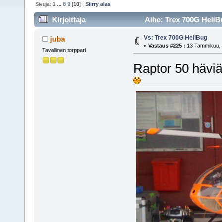
Sivuja:
1
...
8
9
[
10
]
Siirry alas
Kirjoittaja
Aihe: Trex 700G HeliB
Vs: Trex 700G HeliBug
juba
«
Vastaus #225 :
13 Tammikuu, 
Tavallinen torppari
Raptor 50 häviä