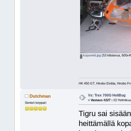
kopunetti.jpg
(53 kilotavua, 600x45
HK 450 GT, Hirobo Embla, Hirobo Fr
Vs: Trex 700G HeliBug
Dutchman
«
Vastaus #227 :
02 Helmikuu,
Seniori torppari
Tigru sai sisää
heittämällä kopa