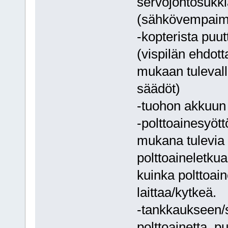
servojohtosukkia
(sähkövempaimi
-kopterista puut
(vispilän ehdot
mukaan tulevall
säädöt)
-tuohon akkuun 
-polttoainesyöttö
mukana tulevia 
polttoaineletkua
kuinka polttoain
laittaa/kytkeä.
-tankkaukseen/st
polttoainetta, 