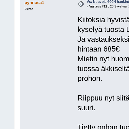
Vs: Neuvoja 600N hankin
pynnosa1
«
Vastaus #12 :
23 Syyskuu, 2
Vieras
Kiitoksia hyvist
kyselyä tuosta L
Ja vastaukseksi 
hintaan 685€
Mietin nyt huo
tuossa äkkiselt
prohon.
Riippuu nyt siit
suuri.
Tietty onhan tuo