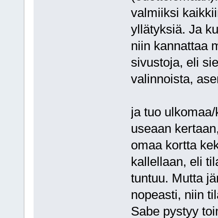
valmiiksi kaikkii
yllätyksiä. Ja kun
niin kannattaa 
sivustoja, eli s
valinnoista, as
ja tuo ulkomaa/
useaan kertaan,
omaa kortta keko
kallellaan, eli t
tuntuu. Mutta jär
nopeasti, niin t
Sabe pystyy toim