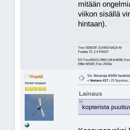
mitään ongelmia.
viikon sisällä v
hintaan).
Trex 500ESP, DJI450 NAZA-M
Futaba 7C 2.4 FASST
EX:Trex450V2,HBK2,WLK4#3B,Trex
Eflite MSSR,Trex 250Se
Vs: Neuvoja 600N hankin
Vispilä
«
Vastaus #17 :
23 Syyskuu, 2
Seniori torppari
Lainaus
kopterista puuttu