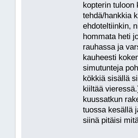
kopterin tuloon
tehdä/hankkia k
ehdoteltiinkin, 
hommata heti jo 
rauhassa ja vars
kauheesti kokem
simutunteja pohj
kökkiä sisällä 
kiiltää vieressä
kuussatkun rak
tuossa kesällä ja
siinä pitäisi mi