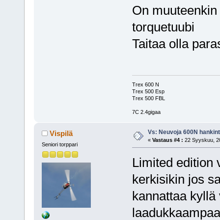
On muuteenkin 
torquetuubi
Taitaa olla para
Trex 600 N
Trex 500 Esp
Trex 500 FBL
7C 2.4gigaa
Vs: Neuvoja 600N hankin
Vispilä
«
Vastaus #4 :
22 Syyskuu, 20
Seniori torppari
Limited edition 
kerkisikin jos 
kannattaa kyllä
laadukkaampaan