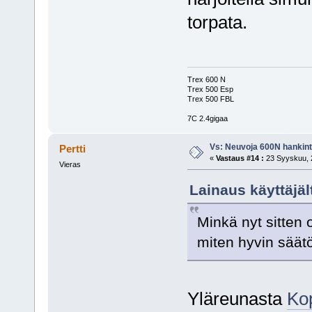
torpata.
Trex 600 N
Trex 500 Esp
Trex 500 FBL
7C 2.4gigaa
Vs: Neuvoja 600N hankin
Pertti
«
Vastaus #14 :
23 Syyskuu, 2
Vieras
Lainaus käyttäjä
Minkä nyt sitten 
miten hyvin säät
Yläreunasta
Kop