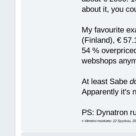
about it, you co
My favourite ex
(Finland), € 57.
54 % overpriced.
webshops anym
At least Sabe
d
Apparently it's 
PS: Dynatron r
«
Viimeksi muokattu: 22 Syyskuu, 200