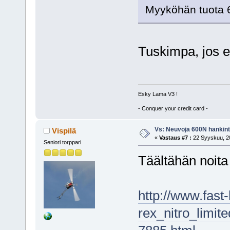
Myyköhän tuota 
Tuskimpa, jos ei
Esky Lama V3 !
- Conquer your credit card -
Vs: Neuvoja 600N hankin
Vispilä
«
Vastaus #7 :
22 Syyskuu, 20
Seniori torppari
Täältähän noita 
http://www.fast-
rex_nitro_limit