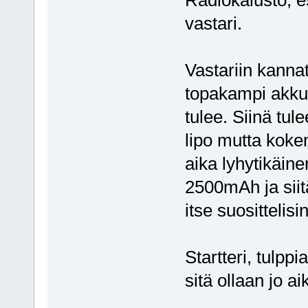
vastari.
Vastariin kannat
topakampi akku
tulee. Siinä tu
lipo mutta koke
aika lyhytikäine
2500mAh ja siit
itse suosittelisin
Startteri, tulppi
sitä ollaan jo ai