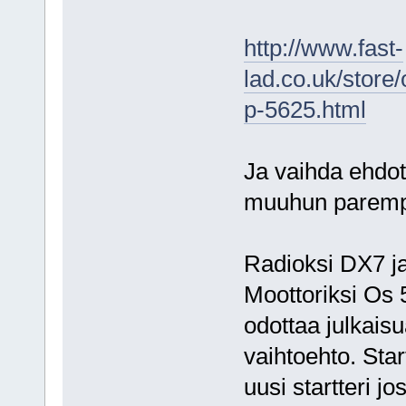
http://www.fast-
lad.co.uk/stor
p-5625.html
Ja vaihda ehdott
muuhun parempaa
Radioksi DX7 ja
Moottoriksi Os 
odottaa julkais
vaihtoehto. Star
uusi startteri jo