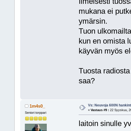
Ilmeisesti tuoss
mukana ei putke
ymärsin.
Tuon ulkomailta
kun en omista lu
käyvän myös el
Tuosta radiosta 
saa?
Vs: Neuvoja 600N hankin
1m4s0_
«
Vastaus #9 :
22 Syyskuu, 20
Seniori torppari
laitoin sinulle y