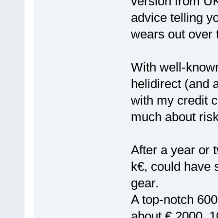
version from UK
advice telling y
wears out over 
With well-known 
helidirect (and 
with my credit c
much about risk
After a year or 
k€, could have 
gear.
A top-notch 600
about € 2000. 10