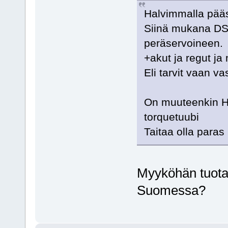
Halvimmalla pääs
Siinä mukana DS6
peräservoineen.
+akut ja regut ja
Eli tarvit vaan va
On muuteenkin H
torquetuubi
Taitaa olla paras
Myyköhän tuota
Suomessa?