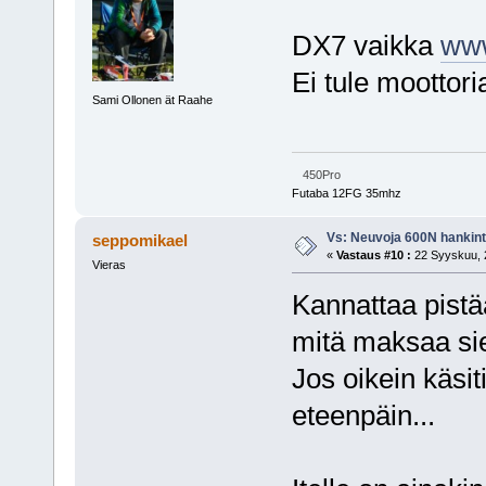
DX7 vaikka
www
Ei tule moottori
Sami Ollonen ät Raahe
450Pro
Futaba 12FG 35mhz
Vs: Neuvoja 600N hankin
seppomikael
«
Vastaus #10 :
22 Syyskuu, 2
Vieras
Kannattaa pist
mitä maksaa sie
Jos oikein käsiti
eteenpäin...