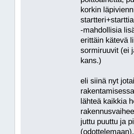
korkin läpivienn
startteri+startt
-mahdollisia lisä
erittäin kätevä 
sormiruuvit (ei j
kans.)
eli siinä nyt jo
rakentamisessa. 
lähteä kaikkia
rakennusvaiheess
juttu puuttu ja pi
(odottelemaan). E