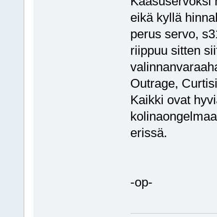
Kaasuservoksi h
eikä kyllä hinnal
perus servo, s3
riippuu sitten s
valinnanvaraaha
Outrage, Curtis
Kaikki ovat hyvi
kolinaongelmaa,
erissä.
-op-