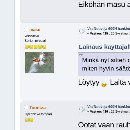
Eiköhän masu ai
Vs: Neuvoja 600N hankin
masu
«
Vastaus #15 :
23 Syyskuu, 2
Wikiadmin
Seniori torppari
Lainaus käyttäjä
Minkä nyt sitten 
miten hyvin säät
Löytyy
. Laita
Vs: Neuvoja 600N hankin
Toontza
«
Vastaus #16 :
23 Syyskuu, 2
Opetteleva torppari
Ootat vaan rauh