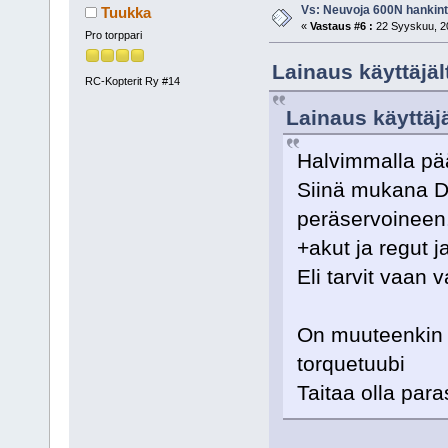
Vs: Neuvoja 600N hankin
Tuukka
«
Vastaus #6 :
22 Syyskuu, 20
Pro torppari
Lainaus käyttäjä
RC-Kopterit Ry #14
Lainaus käyttäj
Halvimmalla pää
Siinä mukana DS
peräservoineen
+akut ja regut j
Eli tarvit vaan 
On muuteenkin 
torquetuubi
Taitaa olla para