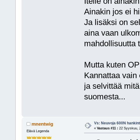
Itelle on ainaki
Ainakin jos ei h
Ja lisäksi on sel
aina vaan ulkoma
mahdollisuutta ti
Mutta kuten OP s
Kannattaa vain 
ja selvittää mi
suomesta...
Vs: Neuvoja 600N hankin
mnentwig
«
Vastaus #11 :
22 Syyskuu, 2
Elävä Legenda