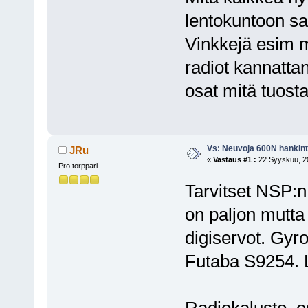
lentokuntoon s
Vinkkejä esim m
radiot kannatt
osat mitä tuosta
Vs: Neuvoja 600N hankin
JRu
«
Vastaus #1 :
22 Syyskuu, 20
Pro torppari
Tarvitset NSP:n 
on paljon mutta
digiservot. Gyr
Futaba S9254. L
Radiokalusto, 