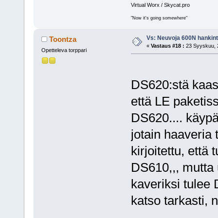
Virtual Worx / Skycat.pro
"Now it's going somewhere"
Vs: Neuvoja 600N hankin
Toontza
«
Vastaus #18 :
23 Syyskuu, 2
Opetteleva torppari
DS620:stä kaas
että LE paketis
DS620.... käypäh
jotain haaveria 
kirjoitettu, että
DS610,,, mutta u
kaveriksi tulee
katso tarkasti, 