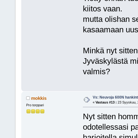
kiitos vaan.
mutta olishan s
kasaamaan uusi
Minkä nyt sitten
Jyväskylästä mi
valmis?
Vs: Neuvoja 600N hankin
mokkis
«
Vastaus #13 :
23 Syyskuu, 2
Pro torppari
Nyt sitten homm
odotellessasi pa
harjoitella simul