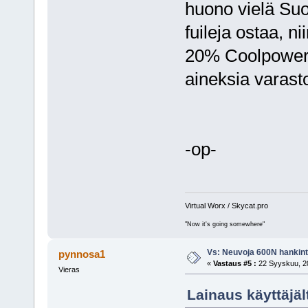
huono vielä Suo
fuileja ostaa, n
20% Coolpoweria
aineksia varastos
-op-
Virtual Worx / Skycat.pro
"Now it's going somewhere"
Vs: Neuvoja 600N hankin
pynnosa1
«
Vastaus #5 :
22 Syyskuu, 20
Vieras
Lainaus käyttäjäl