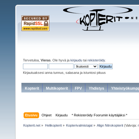
Tervetuloa,
Vieras
. Ole hyvä ja
kirjaudu
tai
rekisteröidy
.
Kirjautuaksesi anna tunnus, salasana ja istuntosi pituus
Kopterit
Multikopterit
FPV
Yhdistys
Yhteistyökumpp
Etusivu
Ohjeet
Kirjaudu
* Rekisteröidy Foorumin käyttäjäksi *
Kopterit.net
»
Helikopterit
»
Kopterivalmistajat
»
Align Nitrokopterit
(Valvoja: