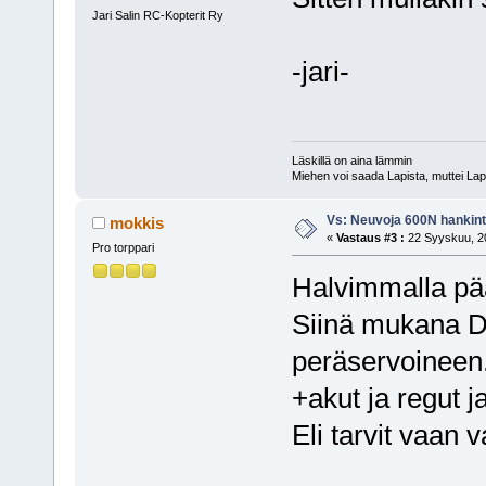
Jari Salin RC-Kopterit Ry
-jari-
Läskillä on aina lämmin
Miehen voi saada Lapista, muttei Lap
Vs: Neuvoja 600N hankin
mokkis
«
Vastaus #3 :
22 Syyskuu, 20
Pro torppari
Halvimmalla pää
Siinä mukana DS
peräservoineen
+akut ja regut j
Eli tarvit vaan 