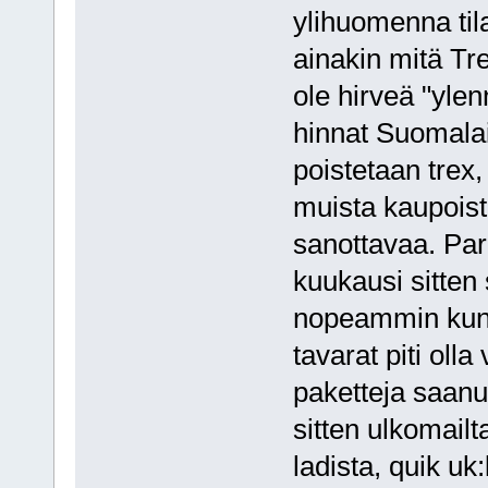
ylihuomenna til
ainakin mitä Tre
ole hirveä "ylen
hinnat Suomalai
poistetaan trex, 
muista kaupoista
sanottavaa. Paril
kuukausi sitten s
nopeammin kun, 
tavarat piti oll
paketteja saanut.
sitten ulkomailta
ladista, quik uk