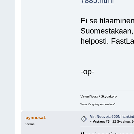
7885.html
Ei se tilaamine
Suomestakaan, j
helposti. FastL
-op-
Virtual Worx / Skycat.pro
"Now it's going somewhere"
Vs: Neuvoja 600N hankin
pynnosa1
«
Vastaus #8 :
22 Syyskuu, 20
Vieras