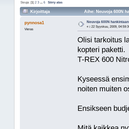
Sivuja: [
1
]
2
3
...
6
Siirry alas
Kirjoittaja
Aihe: Neuvoja 600N ha
Neuvoja 600N hankintaan
pynnosa1
«
:
22 Syyskuu, 2009, 04:59:3
Vieras
Olisi tarkoitus 
kopteri paketti.
T-REX 600 Nit
Kyseessä ensimm
noiten muiten o
Ensikseen budje
Mitä kaikkea nyt