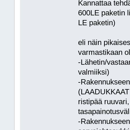
Kannattaa tehdä 
600LE paketin lis
LE paketin)
eli näin pikaises
varmastikaan ol
-Lähetin/vastaan
valmiiksi)
-Rakennukseen/s
(LAADUKKAAT ku
ristipää ruuvari
tasapainotusväl
-Rakennukseen l