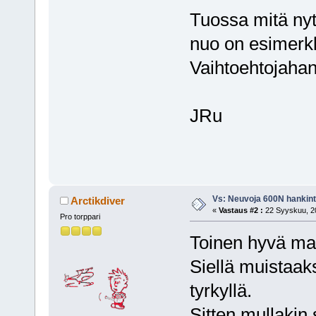
Tuossa mitä nyt 
nuo on esimerkk
Vaihtoehtojahan
JRu
Vs: Neuvoja 600N hankin
Arctikdiver
«
Vastaus #2 :
22 Syyskuu, 20
Pro torppari
Toinen hyvä mahd
Siellä muistaak
tyrkyllä.
Sitten mullakin 