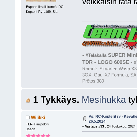
veikkaisin tätä 
Espoon Ilmailukenttä, RC-
Kopterit Ry #169, SIL
-
SUPER Mini
#Telakalla
TDR - LOGO 600SE -
#
Romut: Skyartec Wasp X3V
3GX, Gaui X7 Formula, SAB
Prôtos 380
1 Tykkäys.
Mesihukka
ty
Vs: RC-Kopterit ry - Kevätl
Wilikki
26.5.2024
TLR-Tiimipelotti
«
Vastaus #33 :
24 Toukokuu, 2024, 
Jäsen