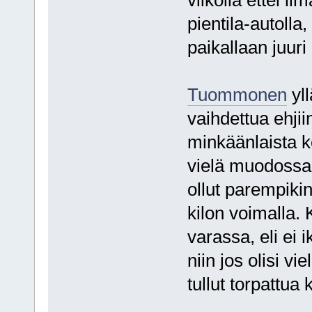
viikolla ettei i
pientila-autolla,
paikallaan juuri
Tuommonen
yll
vaihdettua ehjiin
minkäänlaista k
vielä muodossaa
ollut parempikin
kilon voimalla.
varassa, eli ei 
niin jos olisi vi
tullut torpattua