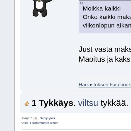
Moikka kaikki
Onko kaikki maksa
viikonlopun aika
Just vasta maks
Maoitus ja kaks
Harrastuksen Facebook
1 Tykkäys.
viltsu
tykkää.
Sivuja:
1
[
2
]
Siirry ylös
Kaikki lukemattomat aiheet