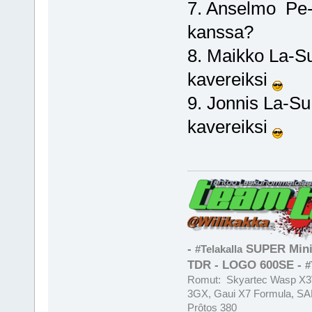
7. Anselmo Pe-
kanssa?
8. Maikko La-Su
kavereiksi
9. Jonnis La-Su
kavereiksi
-
SUPER Mini
#Telakalla
TDR - LOGO 600SE -
#
Romut: Skyartec Wasp X3V
3GX, Gaui X7 Formula, SAB
Prôtos 380