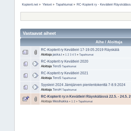
Kopterit.net
»
Yleiset
»
Tapahtumat
»
RC-Kopterit ry - Kevätleiri Räyskäläs
Vastaavat aiheet
Aihe / Aloittaja
RC-Kopterit ry Kevätleiri 17-19.05.2019 Räyskälä
Aloittaja
jaska.t
«
1
2
3
4
5
»
Tapahtumat
RC-Kopterit ry Kevätleiri 2020
Aloittaja
TeroS
Tapahtumat
RC-Kopterit ry Kevätleiri 2021
Aloittaja
TeroS
Tapahtumat
Syysleiri 2024 Jämijärven pienlentokenttä 7-8.9.2024
Aloittaja
TeroH
Tapahtumat
RC-Kopterit ry:n Kevätleiri Räyskälässä 22.5. - 24.5. 
Aloittaja
Mesihukka
«
1
2
»
Tapahtumat