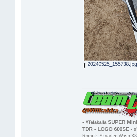
20240525_155738.jpg
-
SUPER Mini
#Telakalla
TDR - LOGO 600SE -
#
Romut: Skyartec Wasp X3V