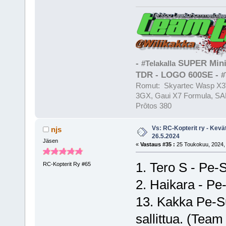
-
SUPER Mini
#Telakalla
TDR - LOGO 600SE -
#
Romut: Skyartec Wasp X3V
3GX, Gaui X7 Formula, SAB
Prôtos 380
Vs: RC-Kopterit ry - Kevä
njs
26.5.2024
Jäsen
«
Vastaus #35 :
25 Toukokuu, 2024, 
1. Tero S - Pe-
RC-Kopterit Ry #65
2. Haikara - Pe
13. Kakka Pe-Su 
sallittua. (Tea