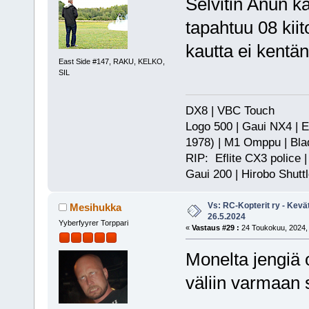
Selvitin Anun k
tapahtuu 08 kii
kautta ei kentän
East Side #147, RAKU, KELKO,
SIL
DX8 | VBC Touch
Logo 500 | Gaui NX4 | E
1978) | M1 Omppu | Bla
RIP: Eflite CX3 police |
Gaui 200 | Hirobo Shutt
Vs: RC-Kopterit ry - Kevä
Mesihukka
26.5.2024
Yyberfyyrer Torppari
«
Vastaus #29 :
24 Toukokuu, 2024, 
Monelta jengiä 
väliin varmaan