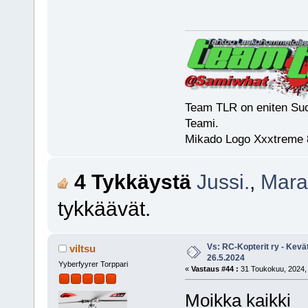
Team TLR on eniten Suo
Teami.
Mikado Logo Xxxtreme 
4 Tykkäystä
Jussi.
,
Mara
tykkäävät.
Vs: RC-Kopterit ry - Kevä
viltsu
26.5.2024
Yyberfyyrer Torppari
«
Vastaus #44 :
31 Toukokuu, 2024, 
Moikka kaikki