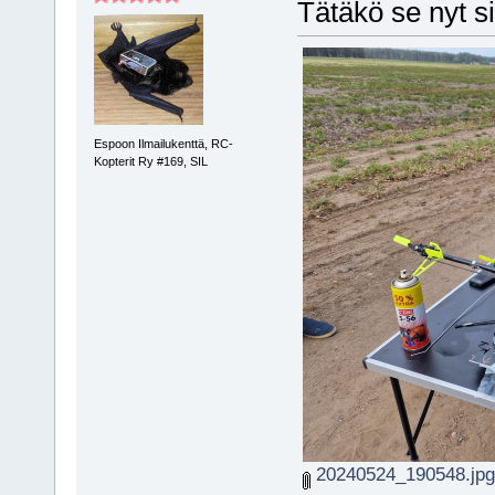
Tätäkö se nyt si
Espoon Ilmailukenttä, RC-
Kopterit Ry #169, SIL
20240524_190548.jpg