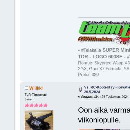
-
SUPER Mini
#Telakalla
TDR - LOGO 600SE -
#
Romut: Skyartec Wasp X3V
3GX, Gaui X7 Formula, SAB
Prôtos 380
Vs: RC-Kopterit ry - Kevätl
Wilikki
26.5.2024
TLR-Tiimipelotti
«
Vastaus #34 :
24 Toukokuu, 2024, 
Jäsen
Oon aika varma, 
viikonlopulle.