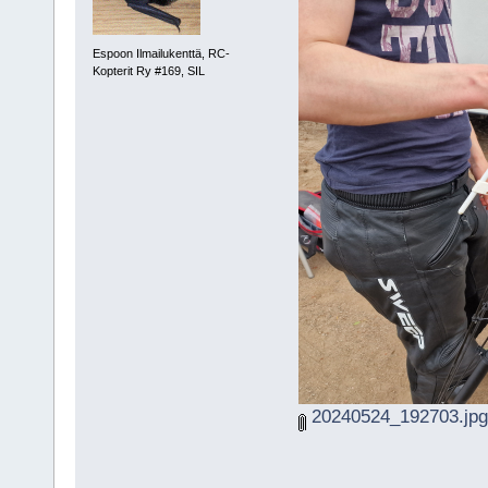
Espoon Ilmailukenttä, RC-
Kopterit Ry #169, SIL
20240524_192703.jpg