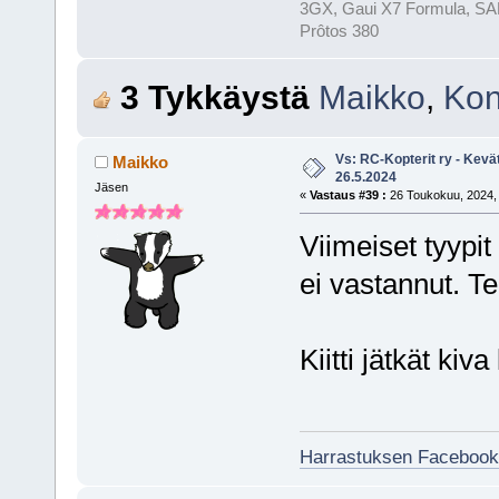
3GX, Gaui X7 Formula, SAB
Prôtos 380
3 Tykkäystä
Maikko
,
Ko
Vs: RC-Kopterit ry - Kevä
Maikko
26.5.2024
Jäsen
«
Vastaus #39 :
26 Toukokuu, 2024, 
Viimeiset tyypit 
ei vastannut. Tek
Kiitti jätkät kiva l
Harrastuksen Facebook