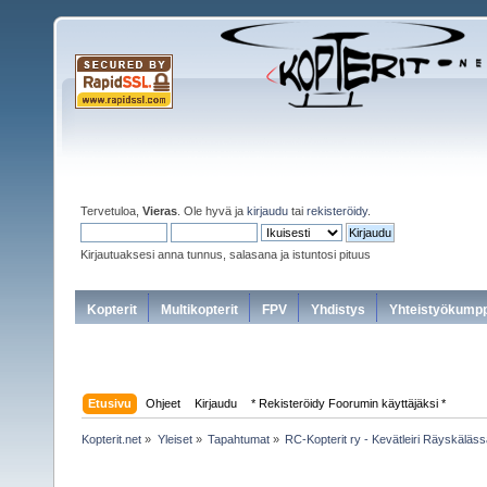
Tervetuloa,
Vieras
. Ole hyvä ja
kirjaudu
tai
rekisteröidy
.
Kirjautuaksesi anna tunnus, salasana ja istuntosi pituus
Kopterit
Multikopterit
FPV
Yhdistys
Yhteistyökumpp
Etusivu
Ohjeet
Kirjaudu
* Rekisteröidy Foorumin käyttäjäksi *
Kopterit.net
»
Yleiset
»
Tapahtumat
»
RC-Kopterit ry - Kevätleiri Räyskäläs