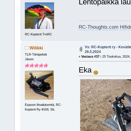
Lentopaikka laua
RC-Thoughts.com
Hifi
RC-Kopterit TreRC
Vs: RC-Kopterit ry - Kevätl
Wilikki
26.5.2024
TLR-Tiimipelotti
«
Vastaus #37 :
25 Toukokuu, 2024, 
Jäsen
Eka
Espoon Ilmailukenttä, RC-
Kopterit Ry #169, SIL