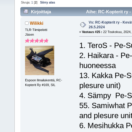
Sivuja:
1
[
2
]
Siirry alas
Kirjoittaja
Aihe: RC-Kopterit ry -
Vs: RC-Kopterit ry - Kevä
Wilikki
26.5.2024
TLR-Tiimipelotti
«
Vastaus #25 :
22 Toukokuu, 2024, 
Jäsen
1. TeroS - Pe-
2. Haikara - Pe-
huoneessa
13. Kakka Pe-S
Espoon Ilmailukenttä, RC-
plesure unit)
Kopterit Ry #169, SIL
4. Sämpy Pe-
55. Samiwhat P
and plesure unit
6. Mesihukka 