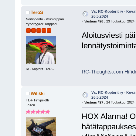
Vs: RC-Kopterit ry - Kevä
TeroS
26.5.2024
Nörtinpentu - Valiotorppari
«
Vastaus #26 :
23 Toukokuu, 2024, 
Yyberfyyrer Torppari
Aloitusviesti pä
lennätystoiminta
RC-Kopterit TreRC
RC-Thoughts.com
Hifi
Vs: RC-Kopterit ry - Kevä
Wilikki
26.5.2024
TLR-Tiimipelotti
«
Vastaus #27 :
24 Toukokuu, 2024, 
Jäsen
HOX Alarma! Onk
hätätappaukses