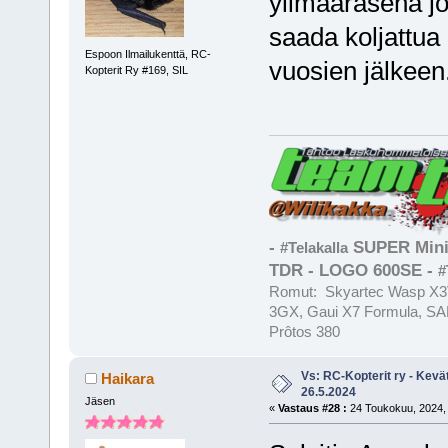
ylimääräsenä jo
saada koljattua M
Espoon Ilmailukenttä, RC-
vuosien jälkeen
Kopterit Ry #169, SIL
-
SUPER Mini
#Telakalla
TDR - LOGO 600SE -
#
Romut: Skyartec Wasp X3V
3GX, Gaui X7 Formula, SAB
Prôtos 380
Vs: RC-Kopterit ry - Kevä
Haikara
26.5.2024
Jäsen
«
Vastaus #28 :
24 Toukokuu, 2024, 