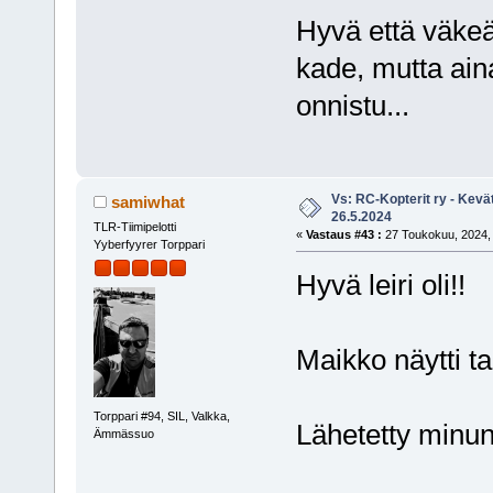
Hyvä että väkeä k
kade, mutta aina
onnistu...
Vs: RC-Kopterit ry - Kevä
samiwhat
26.5.2024
TLR-Tiimipelotti
«
Vastaus #43 :
27 Toukokuu, 2024, 
Yyberfyyrer Torppari
Hyvä leiri oli!!
Maikko näytti t
Torppari #94, SIL, Valkka,
Lähetetty minun
Ämmässuo