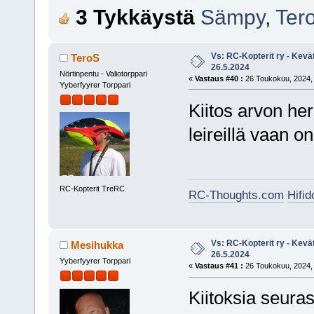
3 Tykkäystä
Sämpy
,
Ter
Vs: RC-Kopterit ry - Kevä
TeroS
26.5.2024
Nörtinpentu - Valiotorppari
«
Vastaus #40 :
26 Toukokuu, 2024, 
Yyberfyyrer Torppari
Kiitos arvon her
leireillä vaan 
RC-Kopterit TreRC
RC-Thoughts.com
Hifi
Vs: RC-Kopterit ry - Kevä
Mesihukka
26.5.2024
Yyberfyyrer Torppari
«
Vastaus #41 :
26 Toukokuu, 2024, 
Kiitoksia seuras