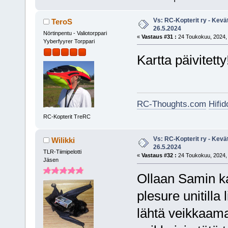
Vs: RC-Kopterit ry - Kevä
TeroS
26.5.2024
Nörtinpentu - Valiotorppari
«
Vastaus #31 :
24 Toukokuu, 2024, 
Yyberfyyrer Torppari
Kartta päivitetty
RC-Thoughts.com
Hifi
RC-Kopterit TreRC
Vs: RC-Kopterit ry - Kevä
Wilikki
26.5.2024
TLR-Tiimipelotti
«
Vastaus #32 :
24 Toukokuu, 2024, 
Jäsen
Ollaan Samin k
plesure unitilla 
lähtä veikkaama