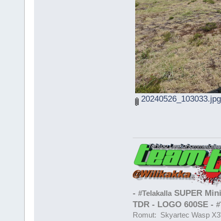
20240526_103033.jpg
-
SUPER Mini
#Telakalla
TDR - LOGO 600SE -
#
Romut: Skyartec Wasp X3V