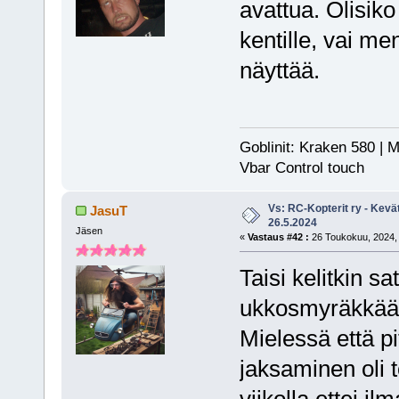
avattua. Olisik
kentille, vai m
näyttää.
Goblinit: Kraken 580 | M
Vbar Control touch
Vs: RC-Kopterit ry - Kevä
JasuT
26.5.2024
Jäsen
«
Vastaus #42 :
26 Toukokuu, 2024, 
Taisi kelitkin sa
ukkosmyräkkää la
Mielessä että pi
jaksaminen oli t