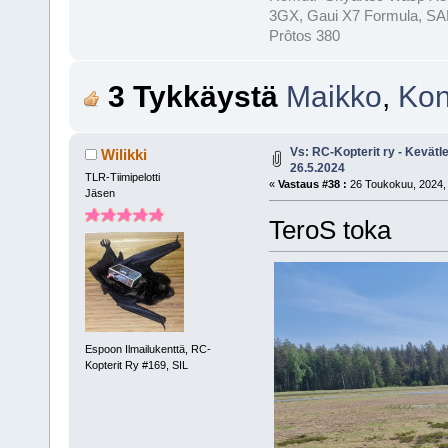
3GX, Gaui X7 Formula, SAB
Prôtos 380
3 Tykkäystä
Maikko
,
Ko
Vs: RC-Kopterit ry - Kevätl
Wilikki
26.5.2024
TLR-Tiimipelotti
«
Vastaus #38 :
26 Toukokuu, 2024, 
Jäsen
TeroS toka
Espoon Ilmailukenttä, RC-
Kopterit Ry #169, SIL