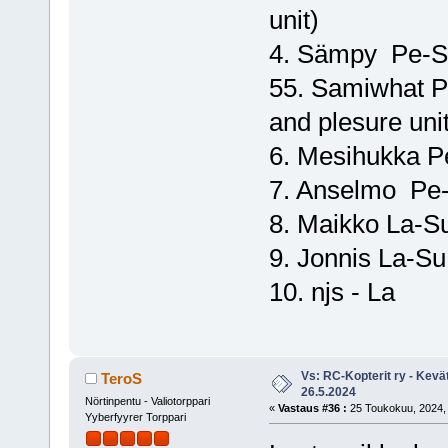
unit)
4. Sämpy Pe-S
55. Samiwhat P
and plesure unit
6. Mesihukka P
7. Anselmo Pe-
8. Maikko La-Su
9. Jonnis La-Su
10. njs - La
Vs: RC-Kopterit ry - Kevä
TeroS
26.5.2024
Nörtinpentu - Valiotorppari
«
Vastaus #36 :
25 Toukokuu, 2024, 
Yyberfyyrer Torppari