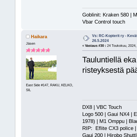
Goblinit: Kraken 580 | M
Vbar Control touch
Vs: RC-Kopterit ry - Kevä
Haikara
26.5.2024
Jäsen
«
Vastaus #30 :
24 Toukokuu, 2024, 
Tauluntiellä ek
risteyksestä pä
East Side #147, RAKU, KELKO,
SIL
DX8 | VBC Touch
Logo 500 | Gaui NX4 | E
1978) | M1 Omppu | Bla
RIP: Eflite CX3 police |
Gaui 200 | Hirobo Shutt