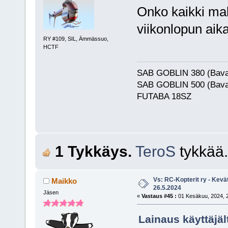
Onko kaikki maks
viikonlopun aik
RY #109, SIL, Ämmässuo,
HCTF
SAB GOBLIN 380 (Bava
SAB GOBLIN 500 (Bava
FUTABA 18SZ
1 Tykkäys.
TeroS
tykkää.
Vs: RC-Kopterit ry - Kevä
Maikko
26.5.2024
Jäsen
«
Vastaus #45 :
01 Kesäkuu, 2024, 2
Lainaus käyttäjäl