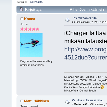
Sivuja: [
1
]
Siirry alas
Kirjoittaja
Aihe: Jos mikään ei rii
Jos mikään ei riitä...
Konna
«
:
22 Helmikuu, 2024, 21:25:
Jäsen
iCharger laitta
mikään latausteh
http://www.prog
4512duo?curr
Do yourself a favor and buy
premium electronics!
Mikado Logo 700, Mikado GLOGO 
Mikado Logo 550SX, Mikado Logo 4
Mikado Logo 200,Goblin thunder spor
Gaui NX4 -- Ja styroksipaaleja
Mikado Vbar Control Touch
Vs: Jos mikään ei riitä...
Matti Häkkinen
«
Vastaus #1 :
23 Helmikuu, 2
Seniori torppari