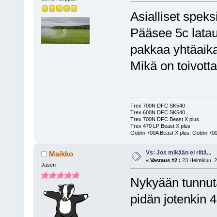
Asialliset speksi
Pääsee 5c lata
pakkaa yhtäaik
Mikä on toivott
Trex 700N DFC SK540
Trex 600N DFC SK540
Trex 700N DFC Beast X plus
Trex 470 LP Beast X plus
Goblin 700A Beast X plus; Goblin 700
Vs: Jos mikään ei riitä...
Maikko
«
Vastaus #2 :
23 Helmikuu, 2
Jäsen
Nykyään tunnuta
pidän jotenkin