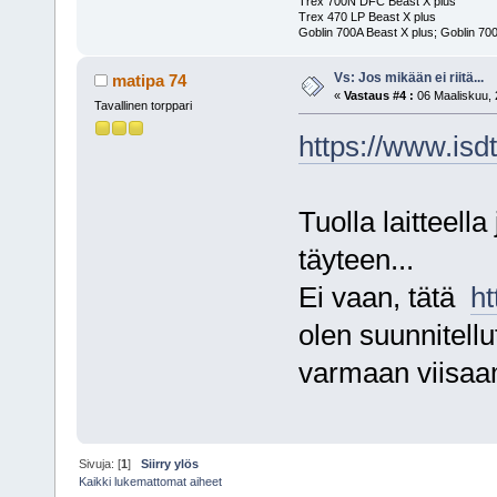
Trex 700N DFC Beast X plus
Trex 470 LP Beast X plus
Goblin 700A Beast X plus; Goblin 700
Vs: Jos mikään ei riitä...
matipa 74
«
Vastaus #4 :
06 Maaliskuu, 
Tavallinen torppari
https://www.isd
Tuolla laitteella
täyteen...
Ei vaan, tätä
ht
olen suunnitell
varmaan viisaa
Sivuja: [
1
]
Siirry ylös
Kaikki lukemattomat aiheet