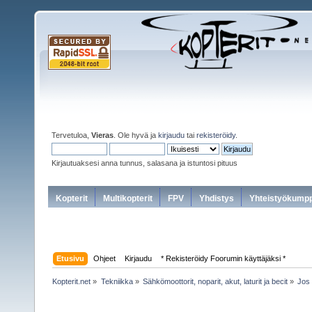
Tervetuloa,
Vieras
. Ole hyvä ja
kirjaudu
tai
rekisteröidy
.
Kirjautuaksesi anna tunnus, salasana ja istuntosi pituus
Kopterit
Multikopterit
FPV
Yhdistys
Yhteistyökumpp
Etusivu
Ohjeet
Kirjaudu
* Rekisteröidy Foorumin käyttäjäksi *
Kopterit.net
»
Tekniikka
»
Sähkömoottorit, noparit, akut, laturit ja becit
»
Jos 