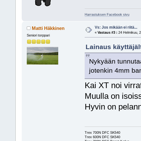
Harrastuksen Facebook sivu
Vs: Jos mikään ei riitä...
Matti Häkkinen
«
Vastaus #3 :
24 Helmikuu, 2
Seniori torppari
Lainaus käyttäjäl
Nykyään tunnutaan
jotenkin 4mm ba
Kai XT noi virra
Muulla on isoiss
Hyvin on pelann
Trex 700N DFC SK540
Trex 600N DFC SK540