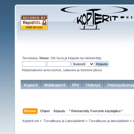
Tervetuloa,
Vieras
. Ole hyvä ja
kirjaudu
tai
rekisteröidy
.
Kirjautuaksesi anna tunnus, salasana ja istuntosi pituus
Kopterit
Multikopterit
FPV
Yhdistys
Yhteistyökumpp
Etusivu
Ohjeet
Kirjaudu
* Rekisteröidy Foorumin käyttäjäksi *
Kopterit.net
»
Turvallisuus ja Lainsäädäntö
»
Turvallisuus ja lainsäädäntö
»