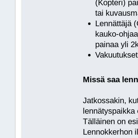
(Kopteri) pa
tai kuvausm
Lennättäjä (
kauko-ohjaa
painaa yli 2
Vakuutukset
Missä saa lenn
Jatkossakin, kut
lennätyspaikka o
Tälläinen on es
Lennokkerhon i