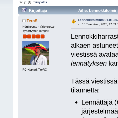
Sivuja: [
1
]
Siirry alas
Kirjoittaja
Aihe: Lennokkitoimint
Lennokkitoiminta 01.01.20
TeroS
«
:
15 Tammikuu, 2023, 17:53:0
Nörtinpentu - Valiotorppari
Yyberfyyrer Torppari
Lennokkiharras
alkaen astunee
viestissä avat
lennätyksen
kan
RC-Kopterit TreRC
Tässä viestissä
tilannetta:
Lennättäjä (
järjestelmää