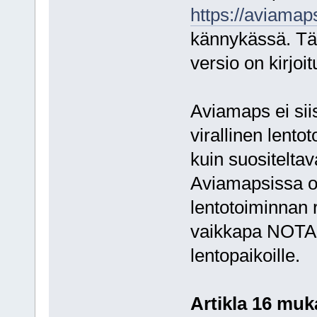
https://aviamap
kännykässä. Täll
versio on kirjoi
Aviamaps ei si
virallinen lent
kuin suositelta
Aviamapsissa on
lentotoiminnan r
vaikkapa NOTAM
lentopaikoille.
Artikla 16 muk