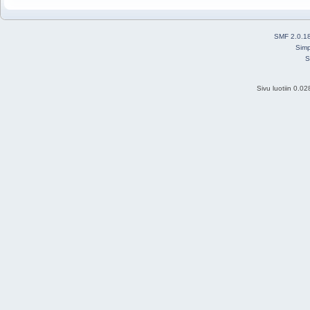
SMF 2.0.1
Simp
S
Sivu luotiin 0.0