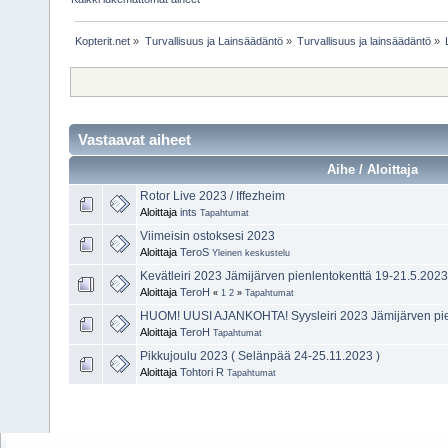
Kopterit.net
»
Turvallisuus ja Lainsäädäntö
»
Turvallisuus ja lainsäädäntö
»
Vastaavat aiheet
Aihe / Aloittaja
Rotor Live 2023 / Iffezheim
Aloittaja
ints
Tapahtumat
Viimeisin ostoksesi 2023
Aloittaja
TeroS
Yleinen keskustelu
Kevätleiri 2023 Jämijärven pienlentokenttä 19-21.5.2023
Aloittaja
TeroH
«
1
2
»
Tapahtumat
HUOM! UUSI AJANKOHTA! Syysleiri 2023 Jämijärven pie
Aloittaja
TeroH
Tapahtumat
Pikkujoulu 2023 ( Selänpää 24-25.11.2023 )
Aloittaja
Tohtori R
Tapahtumat