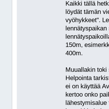
Kaikki tällä he
löydät tämän vies
vyöhykkeet". Le
lennätyspaikan
lennätyspaikoil
150m, esimerkk
400m.
Muuallakin toki
Helpointa tarkis
ei on käyttää A
kertoo onko pai
lähestymisalue 