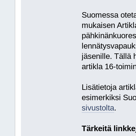
Suomessa oteta
mukaisen Artikl
pähkinänkuores
lennätysvapauks
jäsenille. Tällä
artikla 16-toimi
Lisätietoja arti
esimerkiksi Suo
sivustolta
.
Tärkeitä linkke