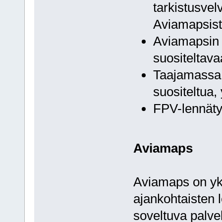
tarkistusvelv
Aviamapsist
Aviamapsin 
suositeltava
Taajamassa l
suositeltua, 
FPV-lennätys
Aviamaps
Aviamaps on yks
ajankohtaisten 
soveltuva palvel