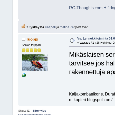
RC-Thoughts.com
Hifid
2 Tykkäystä
Kaapeli
ja
matipa 74
tykkäävät.
Vs: Lennokkitoiminta 01.
Tuoppi
«
Vastaus #1 :
28 Huhtikuu, 2
Seniori torppari
Mikäslaisen ser
tarvitsee jos ha
rakennettuja ap
Kaljakombattikone. Dura
rc-kopteri.blogspot.com/
Sivuja: [
1
]
Siirry ylös
Kaikki lukemattomat aiheet