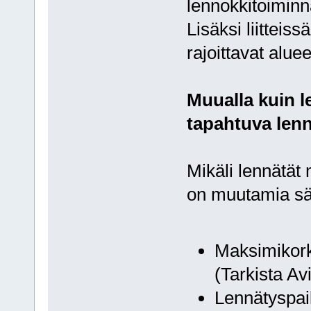
lennokkitoiminn
Lisäksi liitteissä
rajoittavat aluee
Muualla kuin l
tapahtuva len
Mikäli lennätät
on muutamia sä
Maksimikorke
(Tarkista A
Lennätyspaika