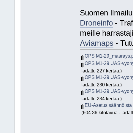
Suomen Ilmailul
Droneinfo
- Traf
meille harrastaji
Aviamaps
- Tut
OPS M1-29_maarays.p
OPS M1-29 UAS-vyohykk
ladattu 227 kertaa.)
OPS M1-29 UAS-vyohykk
ladattu 230 kertaa.)
OPS M1-29 UAS-vyohykk
ladattu 234 kertaa.)
EU-Asetus säännöistä j
(604.36 kilotavua - ladat