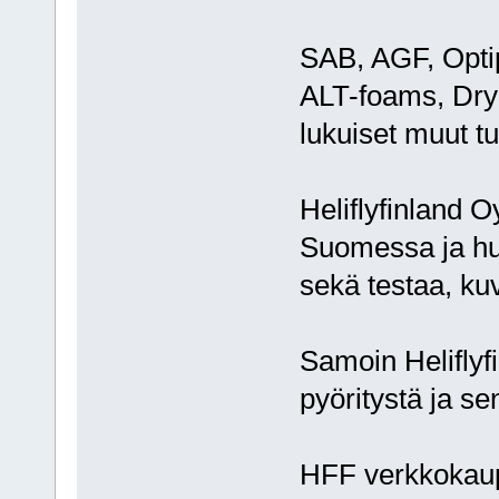
SAB, AGF, Opti
ALT-foams, Dry
lukuiset muut tu
Heliflyfinland 
Suomessa ja huo
sekä testaa, kuva
Samoin Heliflyf
pyöritystä ja se
HFF verkkokaup