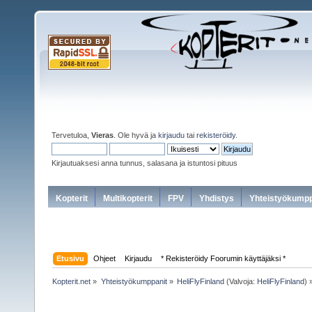
Tervetuloa,
Vieras
. Ole hyvä ja
kirjaudu
tai
rekisteröidy
.
Kirjautuaksesi anna tunnus, salasana ja istuntosi pituus
Kopterit
Multikopterit
FPV
Yhdistys
Yhteistyökumpp
Etusivu
Ohjeet
Kirjaudu
* Rekisteröidy Foorumin käyttäjäksi *
Kopterit.net
»
Yhteistyökumppanit
»
HeliFlyFinland
(Valvoja:
HeliFlyFinland
) 