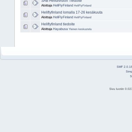
SAB Helidivision Tiedoite
Aloittaja
HeliFlyFinland
HeliFlyFinland
Heliflyfinland lomalla 17-26 kesäkuuta
Aloittaja
HeliFlyFinland
HeliFlyFinland
Heliflyfinland tiedoite
Aloittaja
Hayabusa
Yleinen keskustelu
SMF 2.0.1
Simp
S
Sivu luotiin 0.0