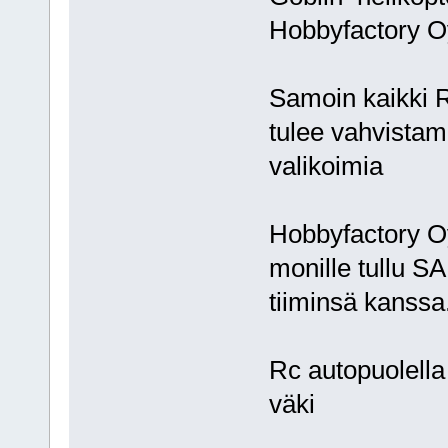
Hobbyfactory O
Samoin kaikki R
tulee vahvista
valikoimia
Hobbyfactory Oy
monille tullu SA
tiiminsä kanssa
Rc autopuolell
väki