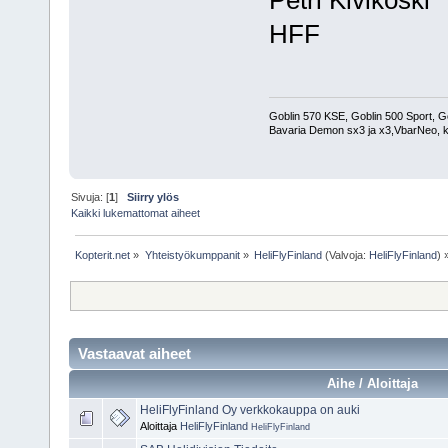
HFF
Goblin 570 KSE, Goblin 500 Sport, G
Bavaria Demon sx3 ja x3,VbarNeo, k
Sivuja: [
1
]
Siirry ylös
Kaikki lukemattomat aiheet
Kopterit.net
»
Yhteistyökumppanit
»
HeliFlyFinland
(Valvoja:
HeliFlyFinland
) 
Vastaavat aiheet
Aihe / Aloittaja
HeliFlyFinland Oy verkkokauppa on auki
Aloittaja
HeliFlyFinland
HeliFlyFinland