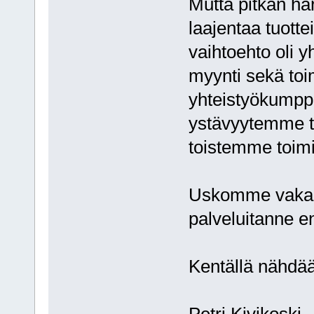
Mutta pitkän ha
laajentaa tuott
vaihtoehto oli 
myynti sekä toi
yhteistyökumppa
ystävyytemme t
toistemme toim
Uskomme vakaas
palveluitanne e
Kentällä nähdä
Petri Kivikoski