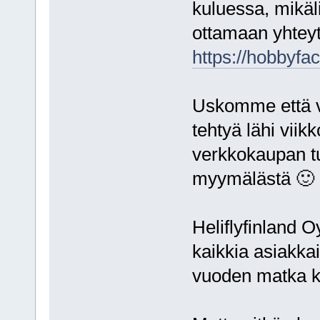
kuluessa, mikäl
ottamaan yhtey
https://hobbyfact
Uskomme että v
tehtyä lähi viik
verkkokaupan tu
myymälästä 🙂
Heliflyfinland 
kaikkia asiakk
vuoden matka k