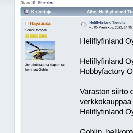
Sivuja: [
1
]
Siirry alas
Kirjoittaja
Aihe: Heliflyfinland Ti
Heliflyfinland Tiedoite
Hayabusa
«
:
05 Maaliskuu, 2022, 14:35:
Seniori torppari
Heliflyfinland O
Heliflyfinland 
Jos ahdistaa ota diapam tai
Hobbyfactory Oy
hommaa Goblin
Varaston siirto
verkkokauppaa a
Heliflyfinland Oy
Goblin helikopte