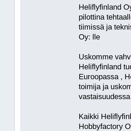
Heliflyfinland 
pilottina tehtaa
tiimissä ja tek
Oy: lle
Uskomme vahvas
Heliflyfinland 
Euroopassa , H
toimija ja usko
vastaisuudessa 
Kaikki Heliflyfi
Hobbyfactory Oy