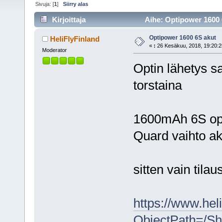
Sivuja: [
1
]
Siirry alas
Kirjoittaja
Aihe: Optipower 1600 
Optipower 1600 6S akut
HeliFlyFinland
«
:
26 Kesäkuu, 2018, 19:20:2
Moderator
Optin lähetys s
torstaina
1600mAh 6S opt
Quard vaihto ak
sitten vain tilau
https://www.helif
ObjectPath=/Sh