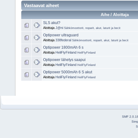
Vastaavat aiheet
Aihe / Aloittaja
SLS akut?
Aloittaja
J@ni
Sähkömoottorit, noparit, akut, laturit ja becit
Optipower ultraguard
Aloittaja
338federal
Sähkömoottorit, noparit, akut, laturit ja becit
Optipower 1800mAh 6 s
Aloittaja
HeliFlyFinland
HeliFlyFinland
Optipower lähetys saapui
Aloittaja
HeliFlyFinland
HeliFlyFinland
Optipower 5000mAh 6 S akut
Aloittaja
HeliFlyFinland
HeliFlyFinland
SMF 2.0.1
Simp
S