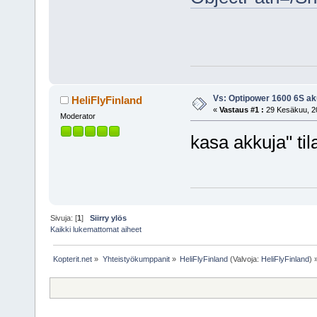
Vs: Optipower 1600 6S ak
HeliFlyFinland
«
Vastaus #1 :
29 Kesäkuu, 20
Moderator
kasa akkuja" til
Sivuja: [
1
]
Siirry ylös
Kaikki lukemattomat aiheet
Kopterit.net
»
Yhteistyökumppanit
»
HeliFlyFinland
(Valvoja:
HeliFlyFinland
) 