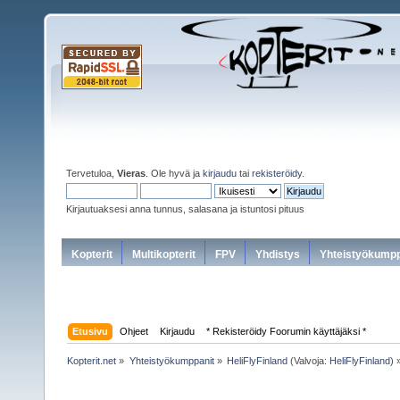
Tervetuloa,
Vieras
. Ole hyvä ja
kirjaudu
tai
rekisteröidy
.
Kirjautuaksesi anna tunnus, salasana ja istuntosi pituus
Kopterit
Multikopterit
FPV
Yhdistys
Yhteistyökumpp
Etusivu
Ohjeet
Kirjaudu
* Rekisteröidy Foorumin käyttäjäksi *
Kopterit.net
»
Yhteistyökumppanit
»
HeliFlyFinland
(Valvoja:
HeliFlyFinland
) 