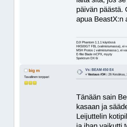
päivän päästä. 
apua BeastX:n 
DJI Phantom 1.1.1 käytössä
HK500GT FBL (valmistumassa), ei v
MSH Protos ( valmistumassa ), ei va
E-flite Blade mCPX, myyty
Spektrum DX 6i
Vs: BEAM 450 E4
big m
«
Vastaus #34 :
26 Kesäkuu, 2
Tavallinen torppari
Tänään sain Bea
kasaan ja säädet
Leijuttelin kot
ja ihan vaikutti