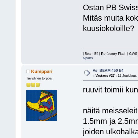
Ostan PB Swiss
Mitäs muita kok
kuusiokoloille?
| Beam E4 | Rc-factory Flash | GWS E-
Nparts
Vs: BEAM 450 E4
Kumppari
«
Vastaus #27 :
12 Joulukuu, 
Tavallinen torppari
ruuvit toimii ku
näitä meisselei
1.5mm ja 2.5mm
joiden ulkohalk