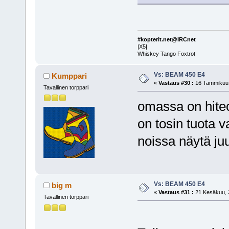
#kopterit.net@IRCnet
|X5|
Whiskey Tango Foxtrot
Vs: BEAM 450 E4
Kumppari
«
Vastaus #30 :
16 Tammikuu, 
Tavallinen torppari
omassa on hitec
on tosin tuota 
noissa näytä ju
Vs: BEAM 450 E4
big m
«
Vastaus #31 :
21 Kesäkuu, 2
Tavallinen torppari