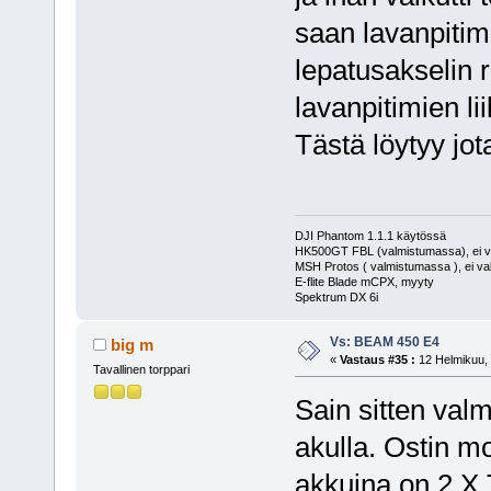
saan lavanpitim
lepatusakselin r
lavanpitimien l
Tästä löytyy jot
DJI Phantom 1.1.1 käytössä
HK500GT FBL (valmistumassa), ei v
MSH Protos ( valmistumassa ), ei va
E-flite Blade mCPX, myyty
Spektrum DX 6i
Vs: BEAM 450 E4
big m
«
Vastaus #35 :
12 Helmikuu, 
Tavallinen torppari
Sain sitten val
akulla. Ostin m
akkuina on 2 X