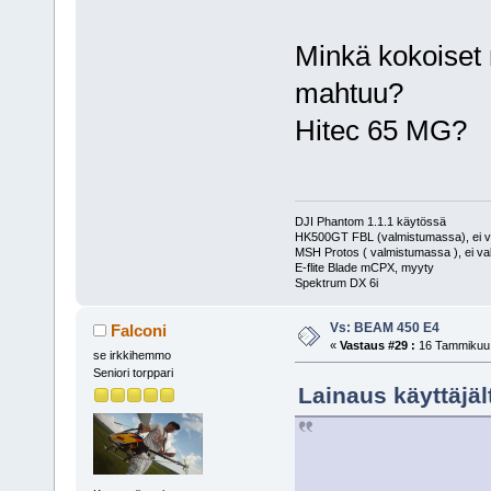
Minkä kokoiset 
mahtuu?
Hitec 65 MG?
DJI Phantom 1.1.1 käytössä
HK500GT FBL (valmistumassa), ei v
MSH Protos ( valmistumassa ), ei va
E-flite Blade mCPX, myyty
Spektrum DX 6i
Vs: BEAM 450 E4
Falconi
«
Vastaus #29 :
16 Tammikuu, 
se irkkihemmo
Seniori torppari
Lainaus käyttäjäl