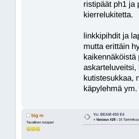
ristipäät ph1 ja 
kierrelukitetta.
linkkipihdit ja 
mutta erittäin hyö
kaikennäköistä 
askarteluveitsi,
kutistesukkaa, n
käpylehmä ym. 
Vs: BEAM 450 E4
big m
«
Vastaus #28 :
16 Tammikuu, 
Tavallinen torppari