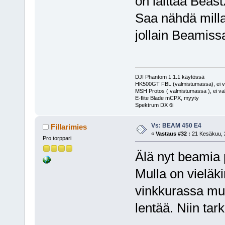
on laittaa Beast
Saa nähdä milla
jollain Beamiss
DJI Phantom 1.1.1 käytössä
HK500GT FBL (valmistumassa), ei v
MSH Protos ( valmistumassa ), ei va
E-flite Blade mCPX, myyty
Spektrum DX 6i
Vs: BEAM 450 E4
Fillarimies
«
Vastaus #32 :
21 Kesäkuu, 2
Pro torppari
Älä nyt beamia 
Mulla on vieläki
vinkkurassa mu
lentää. Niin ta