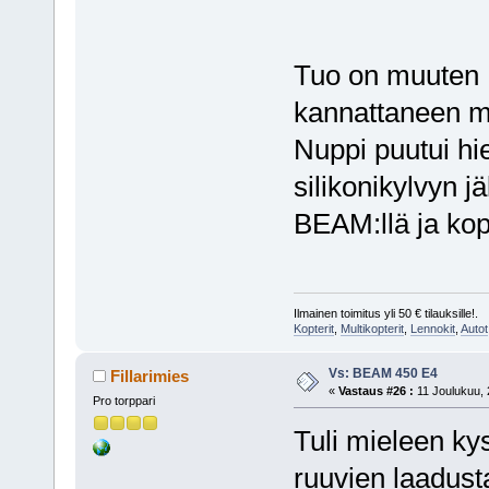
Tuo on muuten 
kannattaneen m
Nuppi puutui hi
silikonikylvyn j
BEAM:llä ja kop
Ilmainen toimitus yli 50 € tilauksille!.
Kopterit
,
Multikopterit
,
Lennokit
,
Autot
Vs: BEAM 450 E4
Fillarimies
«
Vastaus #26 :
11 Joulukuu, 
Pro torppari
Tuli mieleen kys
ruuvien laadust