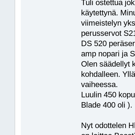
Tuli ostettua jo
käytettynä. Minu
viimeistelyn yk
perusservot S21
DS 520 peräser
amp nopari ja S
Olen säädellyt k
kohdalleen. Yllä
vaiheessa.
Luulin 450 kop
Blade 400 oli ).
Nyt odottelen H