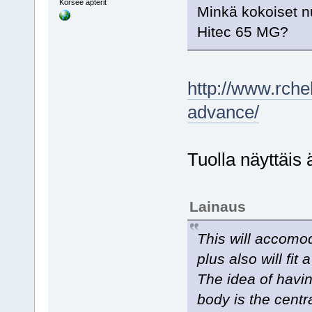
Korsee äpterit
Minkä kokoiset n
Hitec 65 MG?
http://www.rch
advance/
Tuolla näyttäis 
Lainaus
This will accomo
plus also will fit
The idea of havin
body is the centr