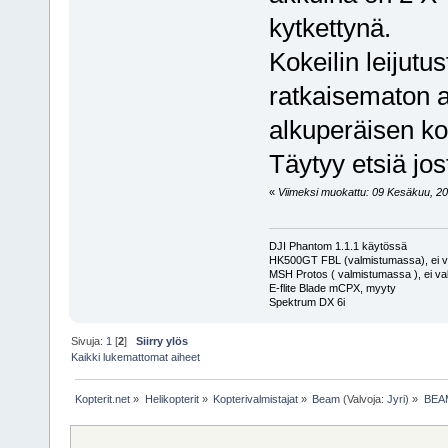
kytkettynä.
Kokeilin leijutus
ratkaisematon a
alkuperäisen ko
Täytyy etsiä jo
«
Viimeksi muokattu: 09 Kesäkuu, 2013
DJI Phantom 1.1.1 käytössä
HK500GT FBL (valmistumassa), ei v
MSH Protos ( valmistumassa ), ei va
E-flite Blade mCPX, myyty
Spektrum DX 6i
Sivuja:
1
[
2
]
Siirry ylös
Kaikki lukemattomat aiheet
Kopterit.net
»
Helikopterit
»
Kopterivalmistajat
»
Beam
(Valvoja:
Jyri
) »
BEAM