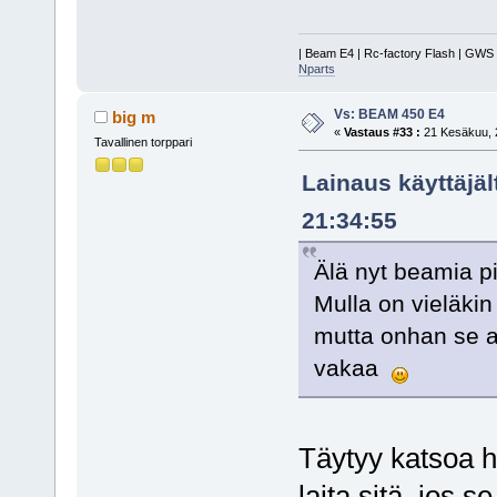
| Beam E4 | Rc-factory Flash | GWS E-
Nparts
Vs: BEAM 450 E4
big m
«
Vastaus #33 :
21 Kesäkuu, 2
Tavallinen torppari
Lainaus käyttäjäl
21:34:55
Älä nyt beamia pi
Mulla on vieläkin
mutta onhan se ai
vakaa
Täytyy katsoa h
laita sitä, jos 