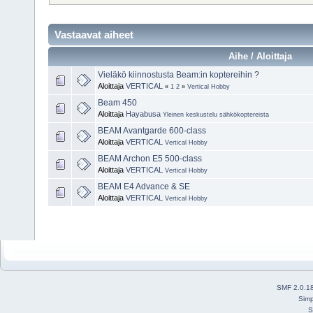
Vastaavat aiheet
Aihe / Aloittaja
Vieläkö kiinnostusta Beam:in koptereihin ?
Aloittaja
VERTICAL
«
1
2
»
Vertical Hobby
Beam 450
Aloittaja
Hayabusa
Yleinen keskustelu sähkökoptereista
BEAM Avantgarde 600-class
Aloittaja
VERTICAL
Vertical Hobby
BEAM Archon E5 500-class
Aloittaja
VERTICAL
Vertical Hobby
BEAM E4 Advance & SE
Aloittaja
VERTICAL
Vertical Hobby
SMF 2.0.1
Simp
S