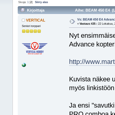
Sivuja:
1
[
2
]
Siirry alas
Kirjoittaja
Aihe: BEAM 450 E4 (Lu
Vs: BEAM 450 E4 Advan
VERTICAL
«
Vastaus #25 :
22 Lokakuu, 2
Seniori torppari
Nyt ensimmäis
Advance kopteri
http://www.mar
Kuvista näkee u
myös linkistöön 
Ja ensi "savutki
PRO comboa kes