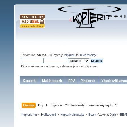
Tervetuloa,
Vieras
. Ole hyvä ja
kirjaudu
tai
rekisteröidy
.
Kirjautuaksesi anna tunnus, salasana ja istuntosi pituus
Kopterit
Multikopterit
FPV
Yhdistys
Yhteistyökumpp
Etusivu
Ohjeet
Kirjaudu
* Rekisteröidy Foorumin käyttäjäksi *
Kopterit.net
»
Helikopterit
»
Kopterivalmistajat
»
Beam
(Valvoja:
Jyri
) »
BEAM