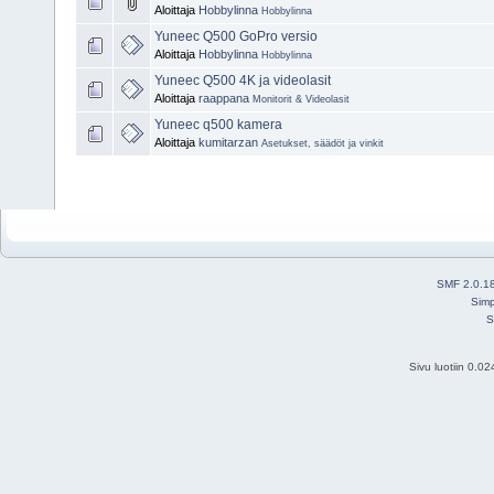
Aloittaja
Hobbylinna
Hobbylinna
Yuneec Q500 GoPro versio
Aloittaja
Hobbylinna
Hobbylinna
Yuneec Q500 4K ja videolasit
Aloittaja
raappana
Monitorit & Videolasit
Yuneec q500 kamera
Aloittaja
kumitarzan
Asetukset, säädöt ja vinkit
SMF 2.0.1
Simp
S
Sivu luotiin 0.0