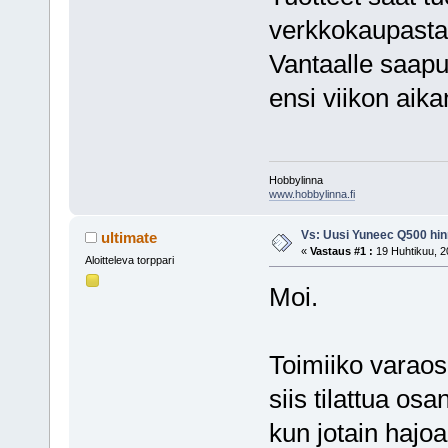
verkkokaupasta, 
Vantaalle saap
ensi viikon aika
Hobbylinna
www.hobbylinna.fi
Vs: Uusi Yuneec Q500 hinn
ultimate
«
Vastaus #1 :
19 Huhtikuu, 2
Aloitteleva torppari
Moi.
Toimiiko varaos
siis tilattua os
kun jotain hajo