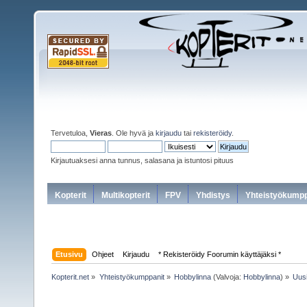
Tervetuloa,
Vieras
. Ole hyvä ja
kirjaudu
tai
rekisteröidy
.
Kirjautuaksesi anna tunnus, salasana ja istuntosi pituus
Kopterit
Multikopterit
FPV
Yhdistys
Yhteistyökumpp
Etusivu
Ohjeet
Kirjaudu
* Rekisteröidy Foorumin käyttäjäksi *
Kopterit.net
»
Yhteistyökumppanit
»
Hobbylinna
(Valvoja:
Hobbylinna
) »
Uusi