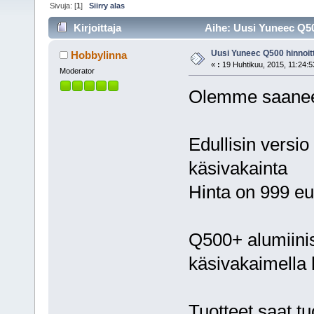
Sivuja: [
1
]
Siirry alas
Kirjoittaja
Aihe: Uusi Yuneec Q500
Uusi Yuneec Q500 hinnoit
Hobbylinna
«
:
19 Huhtikuu, 2015, 11:24:5
Moderator
Olemme saaneet 
Edullisin versi
käsivakainta
Hinta on 999 eu
Q500+ alumiinisa
käsivakaimella 
Tuotteet saat t