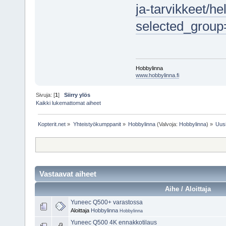
ja-tarvikkeet/he
selected_grou
Hobbylinna
www.hobbylinna.fi
Sivuja: [
1
]
Siirry ylös
Kaikki lukemattomat aiheet
Kopterit.net
»
Yhteistyökumppanit
»
Hobbylinna
(Valvoja:
Hobbylinna
) »
Uusi
Vastaavat aiheet
Aihe / Aloittaja
Yuneec Q500+ varastossa
Aloittaja
Hobbylinna
Hobbylinna
Yuneec Q500 4K ennakkotilaus