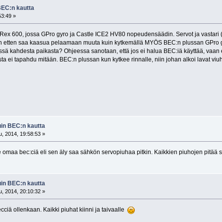
BEC:n kautta
53:49 »
T-Rex 600, jossa GPro gyro ja Castle ICE2 HV80 nopeudensäädin. Servot ja vastari 
n etten saa kaasua pelaamaan muuta kuin kytkemällä MYÖS BEC:n plussan GPro gyrol
sä kahdesta paikasta? Ohjeessa sanotaan, että jos ei halua BEC:iä käyttää, vaan eri
ta ei tapahdu mitään. BEC:n plussan kun kytkee rinnalle, niin johan alkoi lavat vi
uin BEC:n kautta
, 2014, 19:58:53 »
omaa bec:ciä eli sen äly saa sähkön servopiuhaa pitkin. Kaikkien piuhojen pitää siis
uin BEC:n kautta
, 2014, 20:10:32 »
cciä ollenkaan. Kaikki piuhat kiinni ja taivaalle