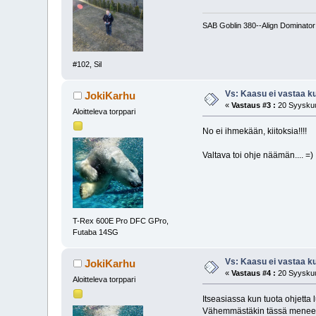
SAB Goblin 380--Align Dominato
#102, Sil
Vs: Kaasu ei vastaa k
JokiKarhu
«
Vastaus #3 :
20 Syyskuu
Aloitteleva torppari
No ei ihmekään, kiitoksia!!!!
Valtava toi ohje näämän.... =)
T-Rex 600E Pro DFC GPro,
Futaba 14SG
Vs: Kaasu ei vastaa k
JokiKarhu
«
Vastaus #4 :
20 Syyskuu
Aloitteleva torppari
Itseasiassa kun tuota ohjetta
Vähemmästäkin tässä menee 