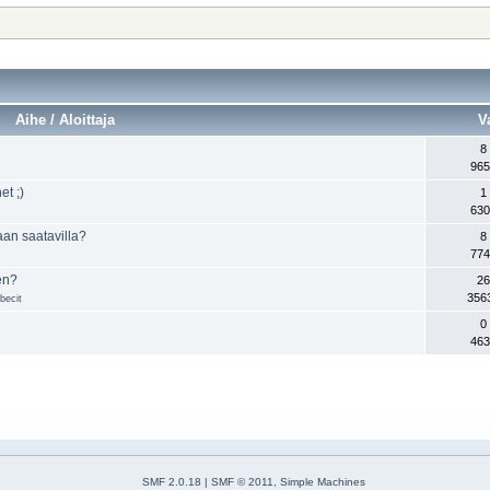
Aihe / Aloittaja
V
8
965
et ;)
1
630
an saatavilla?
8
774
en?
26
356
 becit
0
463
SMF 2.0.18
|
SMF © 2011
,
Simple Machines