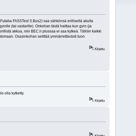
(Futaba FASSTest S.Bus2) saa sähkönsä erilliseltä akulta
le (tai vastarille). Onkohan tästä haittaa kun gyro (ja
llistä akkua, niin BEC:n plussaa ei saa kytkeä. Tällöin kaikki
uhtomaan. Osasinkohan selittää ymmärrettävästi tuon
Kirjattu
 olla kytketty.
Kirjattu
Kirjattu