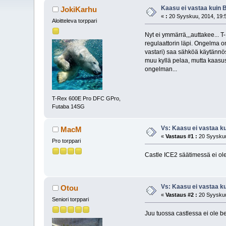
Kaasu ei vastaa kuin 
JokiKarhu
«
:
20 Syyskuu, 2014, 19:
Aloitteleva torppari
Nyt ei ymmärrä,,,auttakee... 
regulaattorin läpi. Ongelma o
vastari) saa sähköä käytännös
muu kyllä pelaa, mutta kaasus
ongelman...
T-Rex 600E Pro DFC GPro,
Futaba 14SG
Vs: Kaasu ei vastaa k
MacM
«
Vastaus #1 :
20 Syyskuu
Pro torppari
Castle ICE2 säätimessä ei ole 
Vs: Kaasu ei vastaa k
Otou
«
Vastaus #2 :
20 Syyskuu
Seniori torppari
Juu tuossa castlessa ei ole be