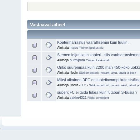
Vastaavat aiheet
Kopteriharrastus vaarallisempi kuin luulin...
Aloittaja
masu
Yleinen keskustelu
Siemen leijuu kuin kopteri - siis vaahteransiemen
Aloittaja
nurmipora
Yleinen keskustelu
Onko suurempaa kuin 2200 mah 450-kokoluokka
Aloittaja Illodin
Sähkömoottorit, noparit, akut, laturit ja becit
Miksi ulkoinen BEC on luotettavampi kuin sisäin
Aloittaja Illodin
«
1
2
»
Sähkömoottorit, noparit, akut, laturit ja
superx FC ei taida tukea kuin futaban S-busia ?
Aloittaja
sakke4321
Flight controllerit