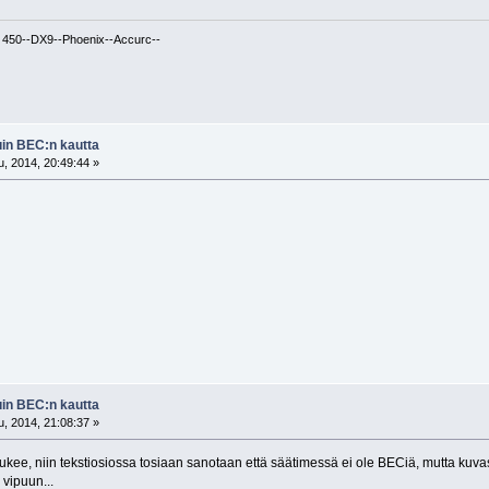
r 450--DX9--Phoenix--Accurc--
uin BEC:n kautta
, 2014, 20:49:44 »
uin BEC:n kautta
, 2014, 21:08:37 »
 lukee, niin tekstiosiossa tosiaan sanotaan että säätimessä ei ole BECiä, mutta k
vipuun...