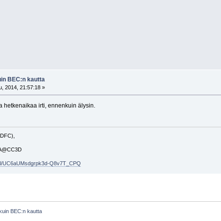
uin BEC:n kautta
, 2014, 21:57:18 »
hetkenaikaa irti, ennenkuin älysin.
 DFC),
50A@CC3D
nnel/UC6aUMsdgrpk3d-Q8v7T_CPQ
kuin BEC:n kautta