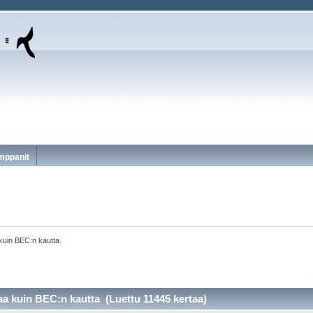
mppanit
kuin BEC:n kautta
aa kuin BEC:n kautta (Luettu 11445 kertaa)