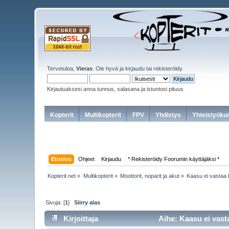
Tervetuloa,
Vieras
. Ole hyvä ja
kirjaudu
tai
rekisteröidy
.
Kirjautuaksesi anna tunnus, salasana ja istuntosi pituus
Kopterit
Multikopterit
FPV
Yhdistys
Yhteistyöku
Etusivu
Ohjeet
Kirjaudu
* Rekisteröidy Foorumin käyttäjäksi *
Kopterit.net
»
Multikopterit
»
Moottorit, noparit ja akut
»
Kaasu ei vastaa 
Sivuja: [
1
]
Siirry alas
Kirjoittaja
Aihe: Kaasu ei vast