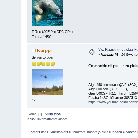
T-Rex 600E Pro DFC GPro,
Futaba 14SG
Vs: Kaasu ei vastaa k
Korppi
«
Vastaus #5 :
20 Syyskuu
Seniori torppari
Omassakin oli punainen piuha 
Align 450 prominator@V2, (3GX,
Align 600 pro, (3GX, EFL),
Gaui 500X@hk2.1, Tarot TL2
Futaba 14SG, iCharger 308DUO
47
https://www.youtube.com/cha
Sivuja: [
1
]
Siirry ylös
Kaikki lukemattomat aiheet
Kopterit.net
»
Multikopterit
»
Moottorit, noparit ja akut
»
Kaasu ei vastaa 