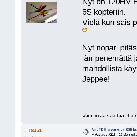
Nyt on 120HV H
6S kopteriin.
Vielä kun sais 
Nyt nopari pitäs
lämpenemättä ja
mahdollista käy
Jeppee!
Vain liikaa saattaa olla r
Vs: TDR:n venytys 800 ko
SJo1
«
Vastaus #213 :
02 Marrasku