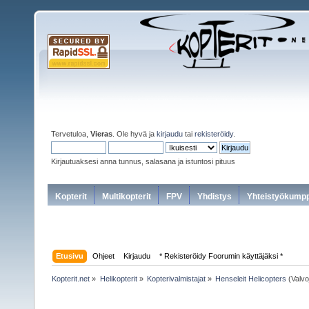
Tervetuloa,
Vieras
. Ole hyvä ja
kirjaudu
tai
rekisteröidy
.
Kirjautuaksesi anna tunnus, salasana ja istuntosi pituus
Kopterit
Multikopterit
FPV
Yhdistys
Yhteistyökumpp
Etusivu
Ohjeet
Kirjaudu
* Rekisteröidy Foorumin käyttäjäksi *
Kopterit.net
»
Helikopterit
»
Kopterivalmistajat
»
Henseleit Helicopters
(Valvo