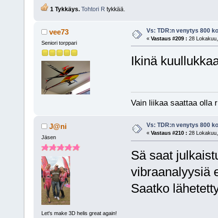
1 Tykkäys.
Tohtori R
tykkää.
Vs: TDR:n venytys 800 ko
vee73
«
Vastaus #209 :
28 Lokakuu, 
Seniori torppari
Ikinä kuullukka
Vain liikaa saattaa olla r
Vs: TDR:n venytys 800 ko
J@ni
«
Vastaus #210 :
28 Lokakuu, 
Jäsen
Sä saat julkaist
vibraanalyysiä e
Saatko lähetett
Let's make 3D helis great again!