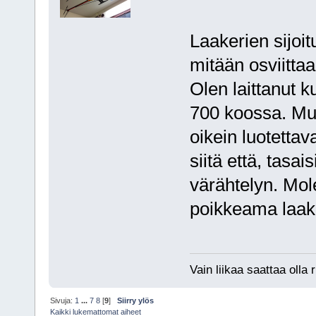
Laakerien sijoi
mitään osviittaa
Olen laittanut 
700 koossa. Mut
oikein luotettav
siitä että, tasai
värähtelyn. Mol
poikkeama laake
Vain liikaa saattaa olla r
Sivuja:
1
...
7
8
[
9
]
Siirry ylös
Kaikki lukemattomat aiheet