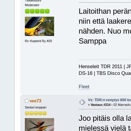
Tittelintuure
Moderator
Laitoithan perän
niin että laaker
nähden. Nuo mo
Samppa
Rc-Kopterit Ry #20
Henseleit TDR 2011 | JR
DS-16 | TBS Disco Qu
Fleet
Vs: TDR:n venytys 800 ko
vee73
«
Vastaus #214 :
02 Marrasku
Seniori torppari
Joo pitäis olla 
mielessä vielä t