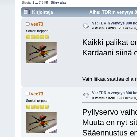
Sivuja:
1
...
7
8
[
9
]
Siirry alas
Kirjoittaja
Aihe: TDR:n venytys 80
Vs: TDR:n venytys 800 ko
vee73
«
Vastaus #200 :
23 Lokakuu, 
Seniori torppari
Kaikki palikat o
Kardaani siinä 
Vain liikaa saattaa olla r
Vs: TDR:n venytys 800 ko
vee73
«
Vastaus #201 :
24 Lokakuu, 
Seniori torppari
Pyllyservo vai
Muuta en nyt si
Sääennustus en