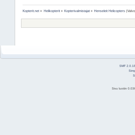
Kopterit.net
»
Helikopterit
»
Kopterivalmistajat
»
Henseleit Helicopters
(Valvo
SMF 2.0.1
Simp
S
Sivu luotiin 0.0