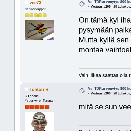
Vs: TDR:n venytys 800 ko
vee73
«
Vastaus #205 :
28 Lokakuu, 
Seniori torppari
On tämä kyl iha
pysymään paik
Mutta kyllä sen 
montaa vaihtoe
Vain liikaa saattaa olla r
Vs: TDR:n venytys 800 ko
Tohtori R
«
Vastaus #206 :
28 Lokakuu, 
3D spede
Yyberfyyrer Torppari
mitä se sun vee