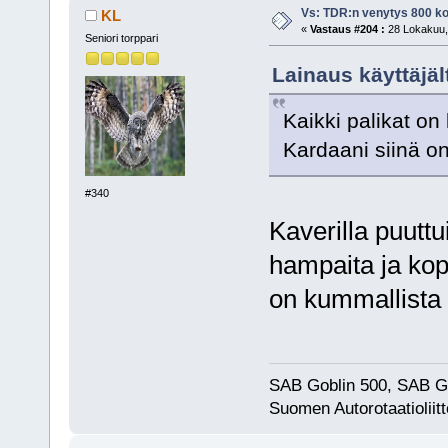
Vs: TDR:n venytys 800 ko
KL
«
Vastaus #204 :
28 Lokakuu, 
Seniori torppari
Lainaus käyttäjäl
Kaikki palikat on 
Kardaani siinä on
#340
Kaverilla puuttu
hampaita ja kop
on kummallista
SAB Goblin 500, SAB G
Suomen Autorotaatioliitt