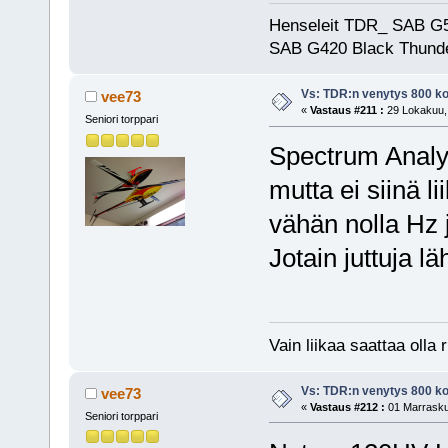
Henseleit TDR_ SAB G5
SAB G420 Black Thunde
Vs: TDR:n venytys 800 ko
vee73
«
Vastaus #211 :
29 Lokakuu, 
Seniori torppari
Spectrum Analyz
mutta ei siinä 
vähän nolla Hz 
Jotain juttuja lä
Vain liikaa saattaa olla r
Vs: TDR:n venytys 800 ko
vee73
«
Vastaus #212 :
01 Marrasku
Seniori torppari