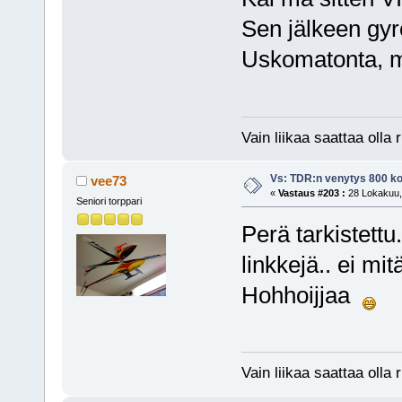
Sen jälkeen gy
Uskomatonta, mi
Vain liikaa saattaa olla r
Vs: TDR:n venytys 800 ko
vee73
«
Vastaus #203 :
28 Lokakuu, 
Seniori torppari
Perä tarkistettu
linkkejä.. ei mi
Hohhoijjaa
Vain liikaa saattaa olla r