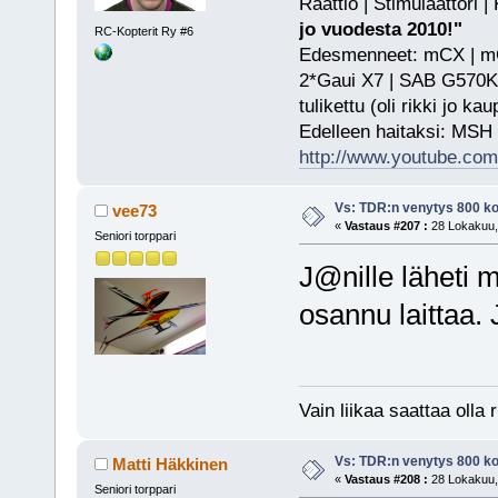
Raattio | Stimulaattori
jo vuodesta 2010!"
RC-Kopterit Ry #6
Edesmenneet: mCX | mCP
2*Gaui X7 | SAB G570KS
tulikettu (oli rikki jo ka
Edelleen haitaksi: MSH
http://www.youtube.com/
Vs: TDR:n venytys 800 ko
vee73
«
Vastaus #207 :
28 Lokakuu, 
Seniori torppari
J@nille läheti 
osannu laittaa. J
Vain liikaa saattaa olla r
Vs: TDR:n venytys 800 ko
Matti Häkkinen
«
Vastaus #208 :
28 Lokakuu, 
Seniori torppari