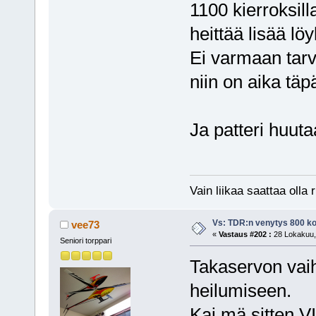
1100 kierroksill
heittää lisää lö
Ei varmaan tarv
niin on aika täp
Ja patteri huut
Vain liikaa saattaa olla r
Vs: TDR:n venytys 800 ko
vee73
«
Vastaus #202 :
28 Lokakuu, 
Seniori torppari
Takaservon vai
heilumiseen.
Kai mä sitten 