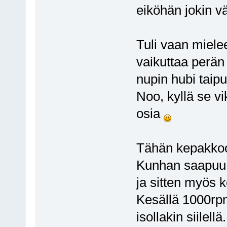
eiköhän jokin vä
Tuli vaan mielee
vaikuttaa perän 
nupin hubi taipu
Noo, kyllä se v
osia
Tähän kepakkoon
Kunhan saapuu..
ja sitten myös k
Kesällä 1000rpm
isollakin siilellä.