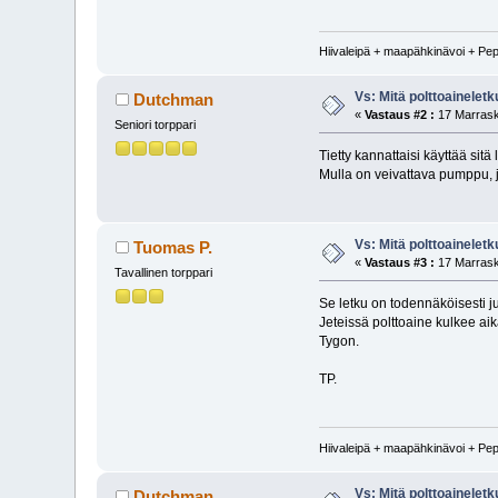
Hiivaleipä + maapähkinävoi + Pe
Vs: Mitä polttoainelet
Dutchman
«
Vastaus #2 :
17 Marrask
Seniori torppari
Tietty kannattaisi käyttää sitä
Mulla on veivattava pumppu, ja
Vs: Mitä polttoainelet
Tuomas P.
«
Vastaus #3 :
17 Marrask
Tavallinen torppari
Se letku on todennäköisesti ju
Jeteissä polttoaine kulkee ai
Tygon.
TP.
Hiivaleipä + maapähkinävoi + Pe
Vs: Mitä polttoainelet
Dutchman