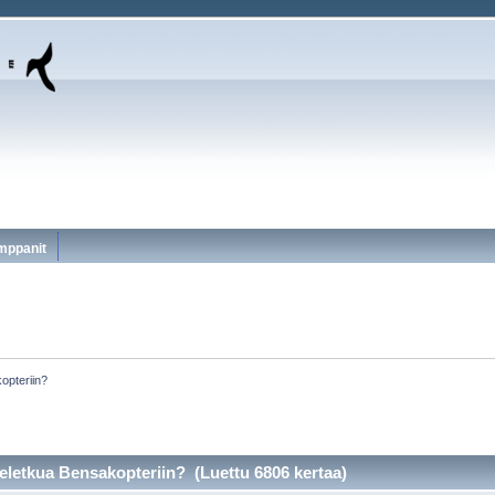
mppanit
opteriin?
neletkua Bensakopteriin? (Luettu 6806 kertaa)