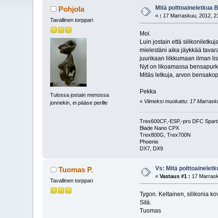
Mitä polttoaineletkua 
Pohjola
«
:
17 Marraskuu, 2012, 21
Tavallinen torppari
Moi.
Luin jostain että silikoniletku
mielestäni aika jäykkää tavar
juurikaan liikkumaan ilman li
Nyt on likoamassa bensapurkiss
Mitäs letkuja, arvon bensakopt
Pekka
Tulossa jostain menossa
«
Viimeksi muokattu: 17 Marraskuu
jonnekin, ei pääse perille
Trex600CF,-ESP,-pro DFC Spar
Blade Nano CPX
Trex800G, Trex700N
Phoenix
DX7, DX9
Vs: Mitä polttoainelet
Tuomas P.
«
Vastaus #1 :
17 Marrask
Tavallinen torppari
Tygon. Keltainen, silikonia ko
Sitä.
Tuomas