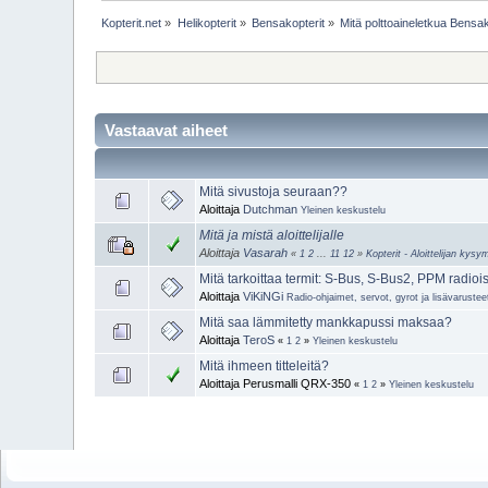
Kopterit.net
»
Helikopterit
»
Bensakopterit
»
Mitä polttoaineletkua Bensak
Vastaavat aiheet
Mitä sivustoja seuraan??
Aloittaja
Dutchman
Yleinen keskustelu
Mitä ja mistä aloittelijalle
Aloittaja
Vasarah
«
1
2
...
11
12
»
Kopterit - Aloittelijan kys
Mitä tarkoittaa termit: S-Bus, S-Bus2, PPM radioi
Aloittaja
ViKiNGi
Radio-ohjaimet, servot, gyrot ja lisävarustee
Mitä saa lämmitetty mankkapussi maksaa?
Aloittaja
TeroS
«
1
2
»
Yleinen keskustelu
Mitä ihmeen titteleitä?
Aloittaja Perusmalli QRX-350
«
1
2
»
Yleinen keskustelu