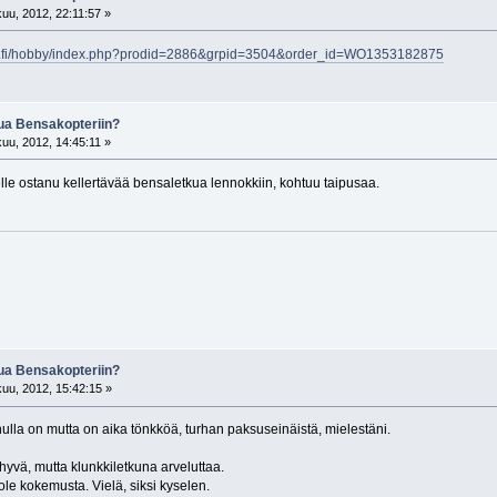
uu, 2012, 22:11:57 »
be.fi/hobby/index.php?prodid=2886&grpid=3504&order_id=WO1353182875
kua Bensakopteriin?
uu, 2012, 14:45:11 »
telle ostanu kellertävää bensaletkua lennokkiin, kohtuu taipusaa.
kua Bensakopteriin?
uu, 2012, 15:42:15 »
lla on mutta on aika tönkköä, turhan paksuseinäistä, mielestäni.
yvä, mutta klunkkiletkuna arveluttaa.
ole kokemusta. Vielä, siksi kyselen.