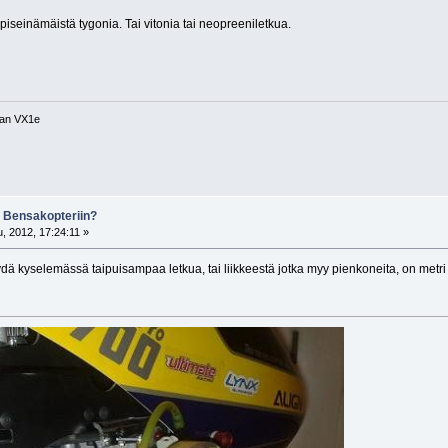
seinämäistä tygonia. Tai vitonia tai neopreeniletkua.
tan VX1e
a Bensakopteriin?
, 2012, 17:24:11 »
ä kyselemässä taipuisampaa letkua, tai liikkeestä jotka myy pienkoneita, on metri 