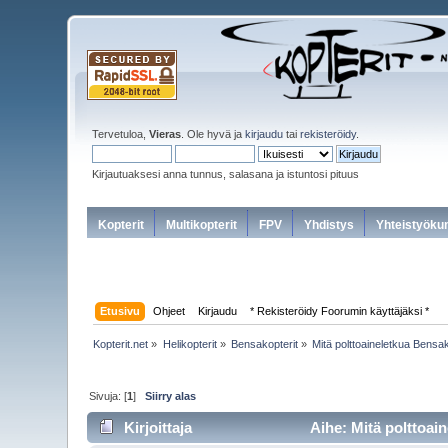
Tervetuloa,
Vieras
. Ole hyvä ja
kirjaudu
tai
rekisteröidy
.
Kirjautuaksesi anna tunnus, salasana ja istuntosi pituus
Kopterit
Multikopterit
FPV
Yhdistys
Yhteistyöku
Etusivu
Ohjeet
Kirjaudu
* Rekisteröidy Foorumin käyttäjäksi *
Kopterit.net
»
Helikopterit
»
Bensakopterit
»
Mitä polttoaineletkua Bensak
Sivuja: [
1
]
Siirry alas
Kirjoittaja
Aihe: Mitä polttoai