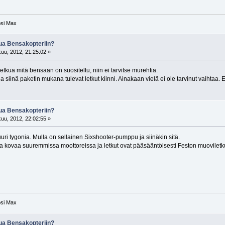
psi Max
kua Bensakopteriin?
uu, 2012, 21:25:02 »
 letkua mitä bensaan on suositeltu, niin ei tarvitse murehtia.
 siinä paketin mukana tulevat letkut kiinni. Ainakaan vielä ei ole tarvinut vaihtaa. 
kua Bensakopteriin?
uu, 2012, 22:02:55 »
uri tygonia. Mulla on sellainen Sixshooter-pumppu ja siinäkin sitä.
ka kovaa suuremmissa moottoreissa ja letkut ovat pääsääntöisesti Feston muoviletk
psi Max
kua Bensakopteriin?