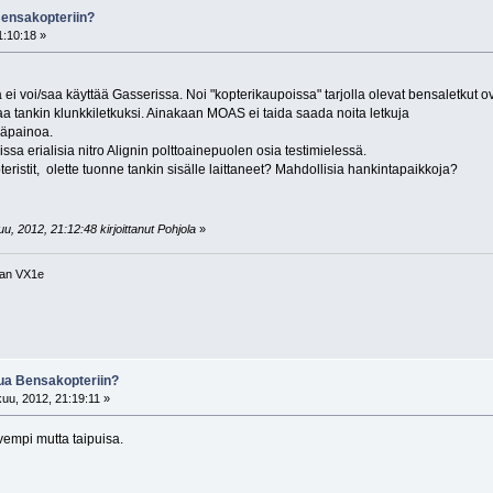
Bensakopteriin?
:10:18 »
ja ei voi/saa käyttää Gasserissa. Noi "kopterikaupoissa" tarjolla olevat bensaletkut o
aa tankin klunkkiletkuksi. Ainakaan MOAS ei taida saada noita letkuja
säpainoa.
a erialisia nitro Alignin polttoainepuolen osia testimielessä.
eristit, olette tuonne tankin sisälle laittaneet? Mahdollisia hankintapaikkoja?
, 2012, 21:12:48 kirjoittanut Pohjola
»
tan VX1e
kua Bensakopteriin?
uu, 2012, 21:19:11 »
vempi mutta taipuisa.