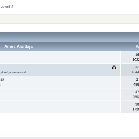
opteriin?
Aihe / Aloittaja
V
16
102
28
1644
ymykset ja vastaukset
ssa
2
498
t
47
255
38
172