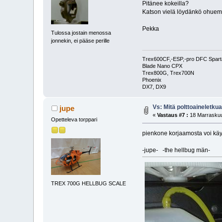
Pitänee kokeilla?
Katson vielä löydänkö ohuempi
Pekka
Tulossa jostain menossa
jonnekin, ei pääse perille
Trex600CF,-ESP,-pro DFC Spar
Blade Nano CPX
Trex800G, Trex700N
Phoenix
DX7, DX9
Vs: Mitä polttoaineletku
jupe
«
Vastaus #7 :
18 Marraskuu
Opetteleva torppari
pienkone korjaamosta voi käyd
-jupe- -the hellbug män-
TREX 700G HELLBUG SCALE