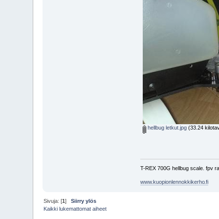
hellbug letkut.jpg
(33.24 kilota
T-REX 700G hellbug scale. fpv rac
www.kuopionlennokkikerho
.fi
Sivuja: [
1
]
Siirry ylös
Kaikki lukemattomat aiheet