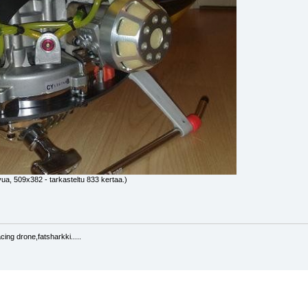
vua, 509x382 - tarkasteltu 833 kertaa.)
ing drone,fatsharkki.....