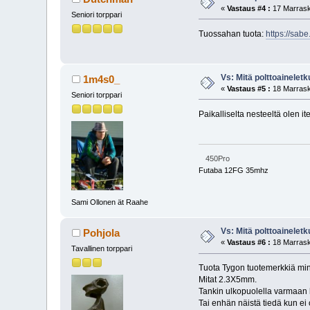
«
Vastaus #4 :
17 Marrask
Seniori torppari
Tuossahan tuota:
https://sa
Vs: Mitä polttoainelet
1m4s0_
«
Vastaus #5 :
18 Marrask
Seniori torppari
Paikalliselta nesteeltä olen i
450Pro
Futaba 12FG 35mhz
Sami Ollonen ät Raahe
Vs: Mitä polttoainelet
Pohjola
«
Vastaus #6 :
18 Marrask
Tavallinen torppari
Tuota Tygon tuotemerkkiä minu
Mitat 2.3X5mm.
Tankin ulkopuolella varmaan h
Tai enhän näistä tiedä kun ei 