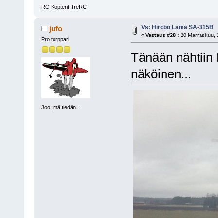
RC-Kopterit TreRC
Vs: Hirobo Lama SA-315B
jufo
«
Vastaus #28 :
20 Marraskuu, 2
Pro torppari
Tänään nähtiin
näköinen...
Joo, mä tiedän...