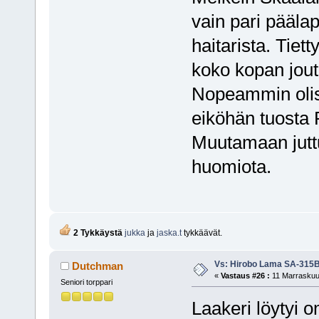
vain pari päälap
haitarista. Tiet
koko kopan jou
Nopeammin olisi
eiköhän tuosta Ro
Muutamaan juttu
huomiota.
2 Tykkäystä
jukka
ja
jaska.t
tykkäävät.
Vs: Hirobo Lama SA-315
Dutchman
«
Vastaus #26 :
11 Marraskuu,
Seniori torppari
Laakeri löytyi 