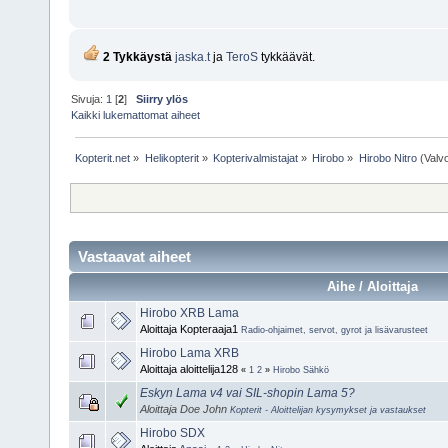
2 Tykkäystä
jaska.t
ja
TeroS
tykkäävät.
Sivuja:
1
[
2
]
Siirry ylös
Kaikki lukemattomat aiheet
Kopterit.net
»
Helikopterit
»
Kopterivalmistajat
»
Hirobo
»
Hirobo Nitro
(Valvo
Vastaavat aiheet
Aihe / Aloittaja
Hirobo XRB Lama
Aloittaja Kopteraaja1
Radio-ohjaimet, servot, gyrot ja lisävarusteet
Hirobo Lama XRB
Aloittaja aloittelija128
«
1
2
»
Hirobo Sähkö
Eskyn Lama v4 vai SIL-shopin Lama 5?
Aloittaja Doe John
Kopterit - Aloittelijan kysymykset ja vastaukset
Hirobo SDX