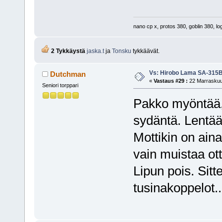
nano cp x, protos 380, goblin 380, lo
2 Tykkäystä
jaska.t
ja
Tonsku
tykkäävät.
Vs: Hirobo Lama SA-315
Dutchman
«
Vastaus #29 :
22 Marraskuu,
Seniori torppari
Pakko myöntää, 
sydäntä. Lentää
Mottikin on ain
vain muistaa ot
Lipun pois. Sitt
tusinakoppelot..