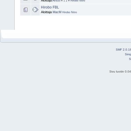
Aloittaja
Anssi
«
1
2
»
Hirobo Nitro
Hirobo FBL
Aloittaja
MacM
Hirobo Nitro
SMF 2.0.1
Simp
S
Sivu luotiin 0.0