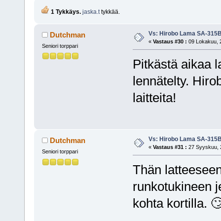
1 Tykkäys.
jaska.t
tykkää.
Vs: Hirobo Lama SA-315
Dutchman
«
Vastaus #30 :
09 Lokakuu, 2
Seniori torppari
Pitkästä aikaa la
lennätelty. Hiro
laitteita!
Vs: Hirobo Lama SA-315
Dutchman
«
Vastaus #31 :
27 Syyskuu, 2
Seniori torppari
Thän latteeseen 
runkotukineen j
kohta kortilla. 