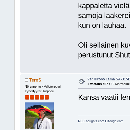
kappaletta vielä
samoja laakerei
kun on lauhaa.
Oli sellainen ku
perustunut Shutt
Vs: Hirobo Lama SA-315
TeroS
«
Vastaus #27 :
12 Marraskuu,
Nörtinpentu - Valiotorppari
Yyberfyyrer Torppari
Kansa vaatii le
RC-Thoughts.com
Hifidoge.com