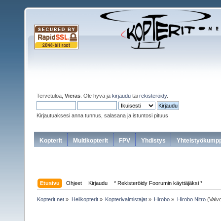
Tervetuloa,
Vieras
. Ole hyvä ja
kirjaudu
tai
rekisteröidy
.
Kirjautuaksesi anna tunnus, salasana ja istuntosi pituus
Kopterit
Multikopterit
FPV
Yhdistys
Yhteistyökumpp
Etusivu
Ohjeet
Kirjaudu
* Rekisteröidy Foorumin käyttäjäksi *
Kopterit.net
»
Helikopterit
»
Kopterivalmistajat
»
Hirobo
»
Hirobo Nitro
(Valvo