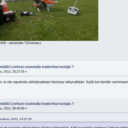
600 - tarkasteltu 716 kertaa.)
tällä/ Loviisan suunnalla kopteriharrastajia ?
u, 2012, 23:27:25 »
, ei ole rapukoita vähäänaikaan kisoissa näkynytkään. Kyllä ton kentän varmmaan 
tällä/ Loviisan suunnalla kopteriharrastajia ?
u, 2012, 08:40:09 »
einäkuu, 2012, 23:27:25
ei ole rapukoita vähäänaikaan kisoissa näkynytkään. Kyllä ton kentän varmmaan 2viikossa leikka