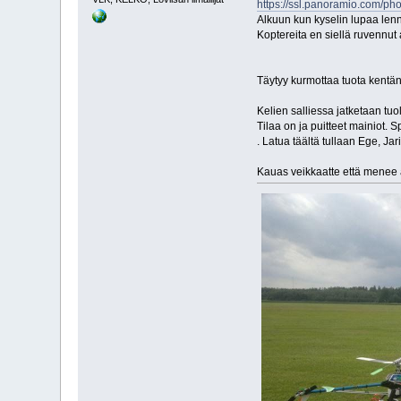
https://ssl.panoramio.com/p
Alkuun kun kyselin lupaa lennä
Koptereita en siellä ruvennut 
Täytyy kurmottaa tuota kentä
Kelien salliessa jatketaan tuol
Tilaa on ja puitteet mainiot.
. Latua täältä tullaan Ege, Ja
Kauas veikkaatte että menee a