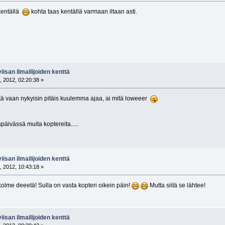
 kentällä
kohta taas kentällä varmaan iltaan asti.
isan ilmailijoiden kenttä
, 2012, 02:20:38 »
itä vaan nykyisin pitäis kuulemma ajaa, ai mitä loweeer
späivässä muita koptereita.....
isan ilmailijoiden kenttä
, 2012, 10:43:18 »
kolme deeetä! Sulla on vasta kopteri oikein päin!
Mutta siitä se lähtee!
isan ilmailijoiden kenttä