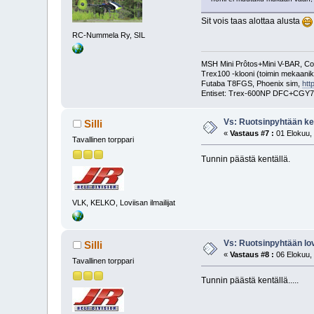
Sit vois taas alottaa alusta
RC-Nummela Ry, SIL
MSH Mini Prôtos+Mini V-BAR, C
Trex100 -klooni (toimin mekaanik
Futaba T8FGS, Phoenix sim,
htt
Entiset: Trex-600NP DFC+CGY7
Vs: Ruotsinpyhtään ken
Silli
«
Vastaus #7 :
01 Elokuu, 
Tavallinen torppari
Tunnin päästä kentällä.
VLK, KELKO, Loviisan ilmailijat
Vs: Ruotsinpyhtään lovi
Silli
«
Vastaus #8 :
06 Elokuu, 
Tavallinen torppari
Tunnin päästä kentällä.....