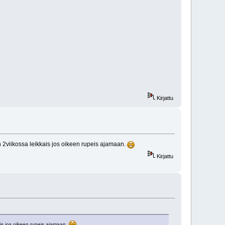
Kirjattu
2viikossa leikkais jos oikeen rupeis ajamaan.
Kirjattu
is jos oikeen rupeis ajamaan.