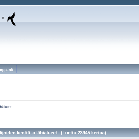
mppanit
ähialueet.
ijoiden kenttä ja lähialueet. (Luettu 23945 kertaa)