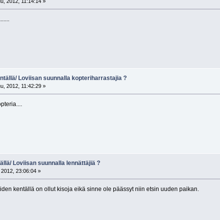
u, 2012, 11:14:14 »
....
tällä/ Loviisan suunnalla kopteriharrastajia ?
u, 2012, 11:42:29 »
teria....
llä/ Loviisan suunnalla lennättäjiä ?
2012, 23:06:04 »
oiden kentällä on ollut kisoja eikä sinne ole päässyt niin etsin uuden paikan.