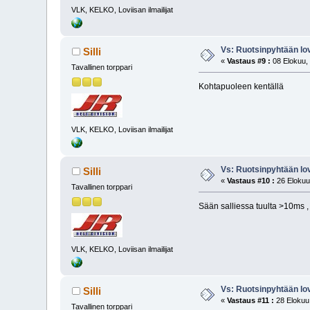
VLK, KELKO, Loviisan ilmailijat
Vs: Ruotsinpyhtään lovi
Silli
«
Vastaus #9 :
08 Elokuu, 
Tavallinen torppari
Kohtapuoleen kentällä
VLK, KELKO, Loviisan ilmailijat
Vs: Ruotsinpyhtään lovi
Silli
«
Vastaus #10 :
26 Elokuu
Tavallinen torppari
Sään salliessa tuulta >10ms ,
VLK, KELKO, Loviisan ilmailijat
Vs: Ruotsinpyhtään lovi
Silli
«
Vastaus #11 :
28 Elokuu,
Tavallinen torppari