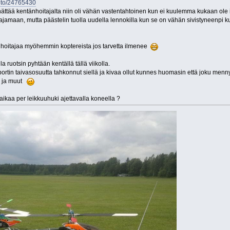
hoto/24765430
ttää kentänhoitajalta niin oli vähän vastentahtoinen kun ei kuulemma kukaan ole iki
ajamaan, mutta päästelin tuolla uudella lennokilla kun se on vähän sivistyneenpi kun
nhoitajaa myöhemmin koptereista jos tarvetta ilmenee
la ruotsin pyhtään kentällä tällä viikolla.
 Sportin taivasosuutta tahkonnut siellä ja kivaa ollut kunnes huomasin että joku 
ri ja muut
ikaa per leikkuuhuki ajettavalla koneella ?