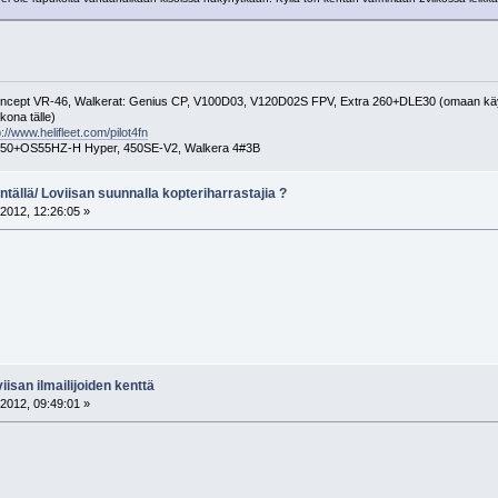
oncept VR-46, Walkerat: Genius CP, V100D03, V120D02S FPV, Extra 260+DLE30 (omaan kä
kona tälle)
p://www.helifleet.com/pilot4fn
50+OS55HZ-H Hyper, 450SE-V2, Walkera 4#3B
tällä/ Loviisan suunnalla kopteriharrastajia ?
2012, 12:26:05 »
isan ilmailijoiden kenttä
2012, 09:49:01 »