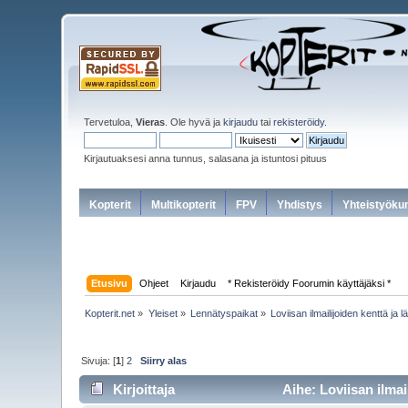
Tervetuloa,
Vieras
. Ole hyvä ja
kirjaudu
tai
rekisteröidy
.
Kirjautuaksesi anna tunnus, salasana ja istuntosi pituus
Kopterit
Multikopterit
FPV
Yhdistys
Yhteistyöku
Etusivu
Ohjeet
Kirjaudu
* Rekisteröidy Foorumin käyttäjäksi *
Kopterit.net
»
Yleiset
»
Lennätyspaikat
»
Loviisan ilmailijoiden kenttä ja l
Sivuja: [
1
]
2
Siirry alas
Kirjoittaja
Aihe: Loviisan ilmail