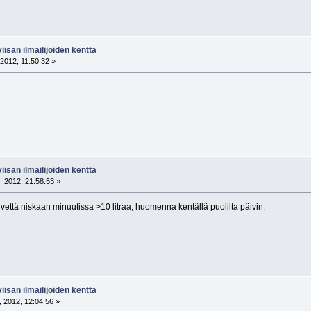
isan ilmailijoiden kenttä
2012, 11:50:32 »
isan ilmailijoiden kenttä
, 2012, 21:58:53 »
 vettä niskaan minuutissa >10 litraa, huomenna kentällä puolilta päivin.
isan ilmailijoiden kenttä
 2012, 12:04:56 »