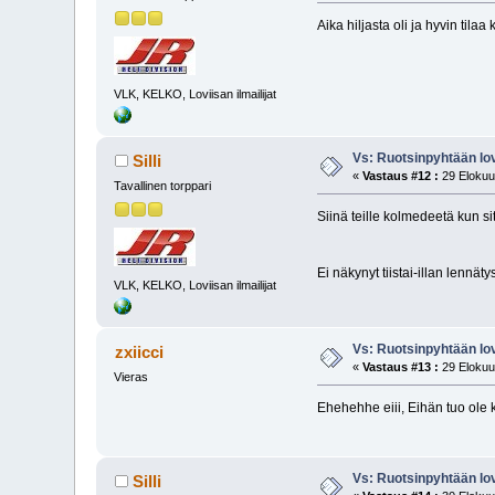
Aika hiljasta oli ja hyvin tilaa
VLK, KELKO, Loviisan ilmailijat
Vs: Ruotsinpyhtään lovi
Silli
«
Vastaus #12 :
29 Elokuu
Tavallinen torppari
Siinä teille kolmedeetä kun s
Ei näkynyt tiistai-illan lennäty
VLK, KELKO, Loviisan ilmailijat
Vs: Ruotsinpyhtään lovi
zxiicci
«
Vastaus #13 :
29 Elokuu
Vieras
Ehehehhe eiii, Eihän tuo ole 
Vs: Ruotsinpyhtään lovi
Silli