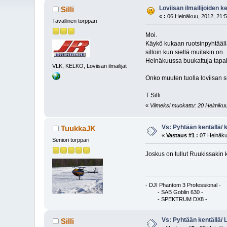
Loviisan ilmailijoiden ke
Silli
«
:
06 Heinäkuu, 2012, 21:5
Tavallinen torppari
Moi.
Käykö kukaan ruotsinpyhtäällä 
silloin kun siellä muitakin on.
Heinäkuussa buukattuja tapaht
VLK, KELKO, Loviisan ilmailijat
Onko muuten tuolla loviisan 
T Silli
«
Viimeksi muokattu: 20 Helmikuu, 
Vs: Pyhtään kentällä/ 
TuukkaJK
«
Vastaus #1 :
07 Heinäku
Seniori torppari
Joskus on tullut Ruukissakin k
- DJI Phantom 3 Professional -
- SAB Goblin 630
- SPEKTRUM DX8 -
Vs: Pyhtään kentällä/ 
Silli