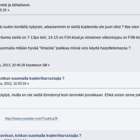
nttä ja lähialueet.
5:25 »
ruukin kentällä nykyisin, aikaisemmin ei siellä koptereita ole juuri ollut ? Itse olen 
umia siellä on 7-13pv leiri, 14-15 on F3A kisat,ja viimeinen viikonloppu on F3B-kis
suunnalla mitään hyvää "ilmaista" paikkaa missä vois käydä harjottelemassa ?
2013, 20:46:28 kirjoittanut Silli
»
kotkan suunnalla kopteriharrastajia ?
u, 2012, 11:03:16 »
äytyä, mutta en ole siellä törmännyt kuin lennokki porukkaan. Ehkä voisin sinne joku
 -
http://www.youtube.com/TuukkaJK
Loviisan, kotkan suunnalla kopteriharrastajia ?