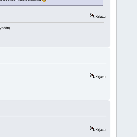
Kirjattu
yttöön)
Kirjattu
Kirjattu