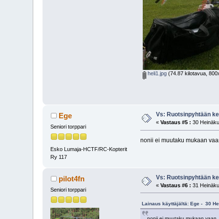
heli1.jpg
(74.87 kilotavua, 800x
Vs: Ruotsinpyhtään ken
Ege
«
Vastaus #5 :
30 Heinäku
Seniori torppari
nonii ei muutaku mukaan vaan
Esko Lumaja-HCTF/RC-Kopterit
Ry 117
Vs: Ruotsinpyhtään ken
pilot4fn
«
Vastaus #6 :
31 Heinäku
Seniori torppari
Lainaus käyttäjältä: Ege - 30 H
nonii ei muutaku mukaan vaan, 