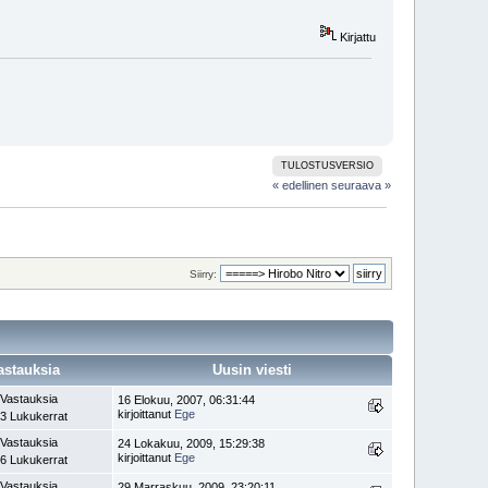
Kirjattu
TULOSTUSVERSIO
« edellinen
seuraava »
Siirry:
astauksia
Uusin viesti
 Vastauksia
16 Elokuu, 2007, 06:31:44
kirjoittanut
Ege
3 Lukukerrat
 Vastauksia
24 Lokakuu, 2009, 15:29:38
kirjoittanut
Ege
6 Lukukerrat
 Vastauksia
29 Marraskuu, 2009, 23:20:11