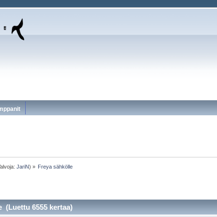
mppanit
alvoja:
JariN
) »
Freya sähkölle
e (Luettu 6555 kertaa)