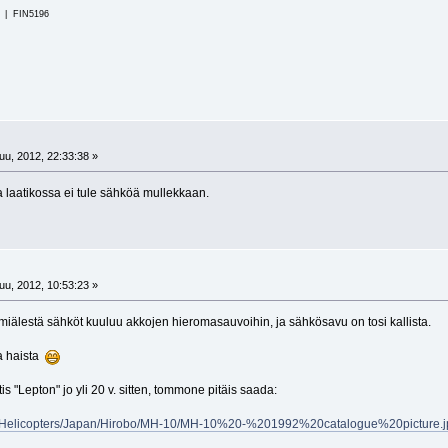
i | FIN5196
u, 2012, 22:33:38 »
a laatikossa ei tule sähköä mullekkaan.
u, 2012, 10:53:23 »
 miälestä sähköt kuuluu akkojen hieromasauvoihin, ja sähkösavu on tosi kallista.
ja haista
is "Lepton" jo yli 20 v. sitten, tommone pitäis saada:
20Helicopters/Japan/Hirobo/MH-10/MH-10%20-%201992%20catalogue%20picture.j