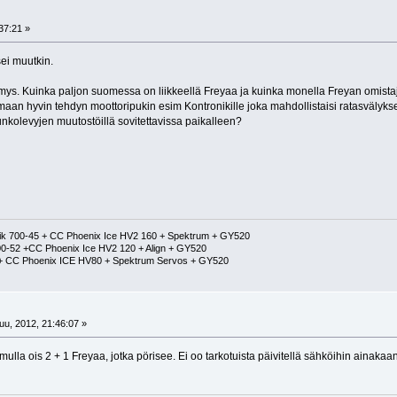
37:21 »
sei muutkin.
mys. Kuinka paljon suomessa on liikkeellä Freyaa ja kuinka monella Freyan omistaj
maan hyvin tehdyn moottoripukin esim Kontronikille joka mahdollistaisi ratasvälykse
unkolevyjen muutostöillä sovitettavissa paikalleen?
k 700-45 + CC Phoenix Ice HV2 160 + Spektrum + GY520
0-52 +CC Phoenix Ice HV2 120 + Align + GY520
5 + CC Phoenix ICE HV80 + Spektrum Servos + GY520
u, 2012, 21:46:07 »
lla ois 2 + 1 Freyaa, jotka pörisee. Ei oo tarkotuista päivitellä sähköihin ainakaan