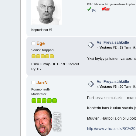
DX7, Phoenix RC ja muutama kopter
[R]
Kopterit.net #1
Vs: Freya sähkölle
Ege
«
Vastaus #2 :
19 Tammiku
Seniori torppari
Yksi löytyy ja toinen varaosin
Esko Lumaja-HCTF/RC-Kopterit
Ry 117
Vs: Freya sähkölle
JariN
«
Vastaus #3 :
20 Tammiku
Kosmonautti
Moderator
Pari tossa on mullakin....mun
Kopterin taas kuuluu savuta 
Muuten, Haribolla on ollu poltt
http://www.vrhc.co.uk/RC%