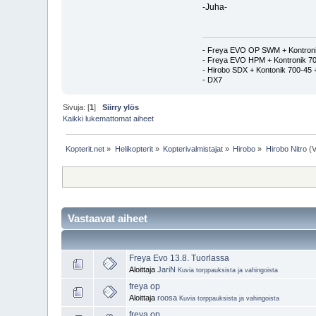
-Juha-
- Freya EVO OP SWM + Kontroni
- Freya EVO HPM + Kontronik 70
- Hirobo SDX + Kontonik 700-4
- DX7
Sivuja: [
1
]
Siirry ylös
Kaikki lukemattomat aiheet
Kopterit.net
»
Helikopterit
»
Kopterivalmistajat
»
Hirobo
»
Hirobo Nitro
(V
Vastaavat aiheet
Freya Evo 13.8. Tuorlassa
Aloittaja
JariN
Kuvia torppauksista ja vahingoista
freya op
Aloittaja
roosa
Kuvia torppauksista ja vahingoista
freya op