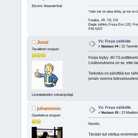
Electric Neanderthal
"näin me on aina tehty, ja me on t
Futaba, JR, YS, OS
Eagle sähkis,Freya Evo 120, Fre
FIN-5207
Vs: Freya sähkölle
Jussi
«
Vastaus #4 :
22 Tammiku
Tavallinen torppari
Freija löytyy .90 YS polttikse
Lisäbonuksena on se, ettei tar
Tarkoitus on päivittää tuo sähk
jonain vuonna tulevaisuudess
Lentolaitteiden sekakäyttäjä
Vs: Freya sähkölle
juhamoisio
«
Vastaus #5 :
23 Maalisku
Opetteleva torppari
Noniin.
Tänään tuli otettua ensimmäise