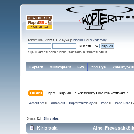
Tervetuloa,
Vieras
. Ole hyvä ja
kirjaudu
tai
rekisteröidy
.
Kirjautuaksesi anna tunnus, salasana ja istuntosi pituus
Kopterit
Multikopterit
FPV
Yhdistys
Yhteistyöku
Etusivu
Ohjeet
Kirjaudu
* Rekisteröidy Foorumin käyttäjäksi *
Kopterit.net
»
Helikopterit
»
Kopterivalmistajat
»
Hirobo
»
Hirobo Nitro
(V
Sivuja: [
1
]
Siirry alas
Kirjoittaja
Aihe: Freya sähköll