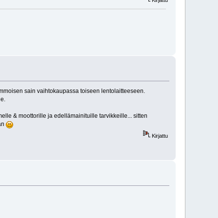
a semmoisen sain vaihtokaupassa toiseen lentolaitteeseen.
le.
e & moottorille ja edellämainituille tarvikkeille... sitten
an
Kirjattu