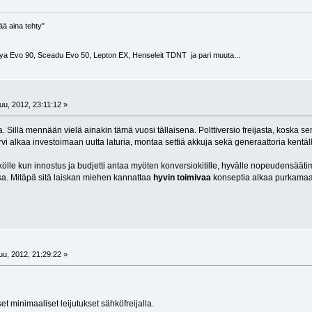
ää aina tehty"
ya Evo 90, Sceadu Evo 50, Lepton EX, Henseleit TDNT ja pari muuta...
u, 2012, 23:11:12 »
lla. Sillä mennään vielä ainakin tämä vuosi tällaisena. Polttiversio freijasta, kosk
vi alkaa investoimaan uutta laturia, montaa settiä akkuja sekä generaattoria kentäl
ölle kun innostus ja budjetti antaa myöten konversiokitille, hyvälle nopeudensäätimell
a. Mitäpä sitä laiskan miehen kannattaa
hyvin toimivaa
konseptia alkaa purkama
u, 2012, 21:29:22 »
t minimaaliset leijutukset sähköfreijalla.