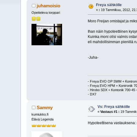
Freya sähkölle
juhamoisio
«
:
19 Tammikuu, 2012, 21:
Opetteleva torppari
Moro Freijan omistajat ja mik
Ihan näin hypoteettiinen kysy
Kuinka moni olisi valmis osta
eli mahdollisimman pienillä r
-Juha-
- Freya EVO OP SWM + Kontroni
- Freya EVO HPM + Kontronik 70
- Hirobo SDX + Kontonik 700-4
- DX7
Vs: Freya sähkölle
Sammy
«
Vastaus #1 :
19 Tammiku
kumiukko.fi
Elävä Legenda
Hypoteettisena vastauksena: mu