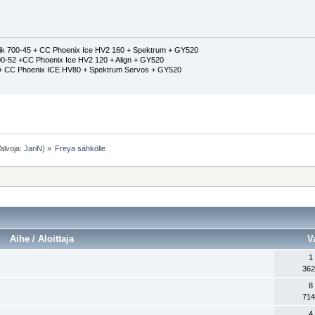
k 700-45 + CC Phoenix Ice HV2 160 + Spektrum + GY520
0-52 +CC Phoenix Ice HV2 120 + Align + GY520
5 + CC Phoenix ICE HV80 + Spektrum Servos + GY520
alvoja:
JariN
) »
Freya sähkölle
Aihe / Aloittaja
V
1
362
8
714
4