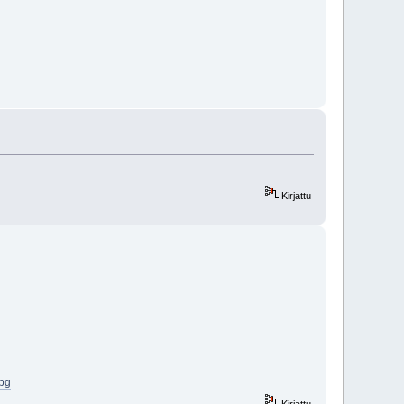
Kirjattu
pg
Kirjattu