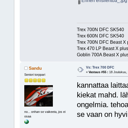
Ennen ensilentoa_.jpg
Trex 700N DFC SK540
Trex 600N DFC SK540
Trex 700N DFC Beast X 
Trex 470 LP Beast X plu
Goblin 700A Beast X plus
Vs: Trex 700 DFC
Sandu
«
Vastaus #55 :
18 Joulukuu, 
Seniori torppari
kannattaa laitta
kiekat mahd. lä
ongelmia. tehoa
no... onhan se vaikeeta, jos ei
se vaan on hyv
osaa