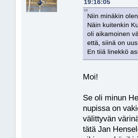
19:16:05
Niin minäkin olen 
Näin kuitenkin K
oli aikamoinen vä
että, siinä on uu
En tiiä linekkö as
Moi!
Se oli minun He
nupissa on vaki
välittyvän väri
tätä Jan Hensele