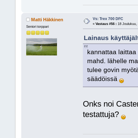
Vs: Trex 700 DFC
Matti Häkkinen
«
Vastaus #56 :
18 Joulukuu, 
Seniori torppari
Lainaus käyttäjäl
kannattaa laittaa
mahd. lähelle ma
tulee govin myötä
säädöissä
Onks noi Casten 
testattuja?