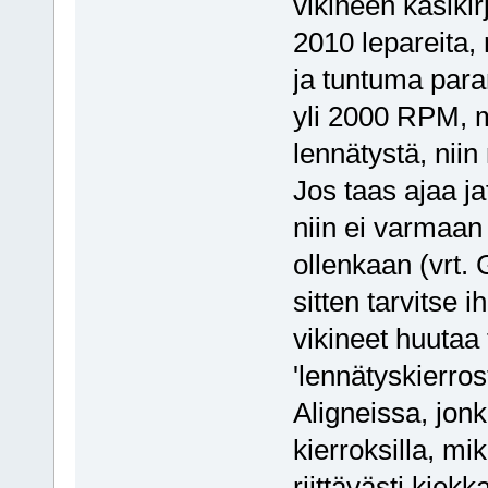
vikineen käsikir
2010 lepareita, 
ja tuntuma paran
yli 2000 RPM, 
lennätystä, niin
Jos taas ajaa ja
niin ei varmaan 
ollenkaan (vrt.
sitten tarvitse 
vikineet huutaa 
'lennätyskierros
Aligneissa, jonk
kierroksilla, mik
riittävästi kiek