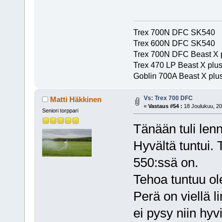
Trex 700N DFC SK540
Trex 600N DFC SK540
Trex 700N DFC Beast X 
Trex 470 LP Beast X plu
Goblin 700A Beast X plus
Vs: Trex 700 DFC
Matti Häkkinen
«
Vastaus #54 :
18 Joulukuu, 20
Seniori torppari
Tänään tuli lenn
Hyvältä tuntui. 
550:ssä on.
Tehoa tuntuu ol
Perä on viellä 
ei pysy niin hyv