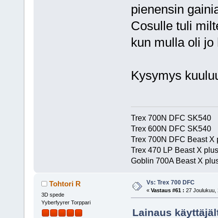
pienensin gaini
Cosulle tuli mi
kun mulla oli jo 
Kysymys kuuluu 
Trex 700N DFC SK540
Trex 600N DFC SK540
Trex 700N DFC Beast X 
Trex 470 LP Beast X plu
Goblin 700A Beast X plus
Vs: Trex 700 DFC
Tohtori R
«
Vastaus #61 :
27 Joulukuu, 
3D spede
Yyberfyyrer Torppari
Lainaus käyttäjäl