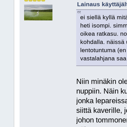
Lainaus käyttäjäl
ei siellä kyllä m
heti isompi. sim
oikea ratkasu. n
kohdalla. näissä
lentotuntuma (en 
vastalahjana saa
Niin minäkin ole
nuppiin. Näin k
jonka lepareiss
siittä kaverille,
johon tommonen 