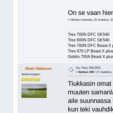
On se vaan hie
«
Viimeksi muokattu: 25 Joulukuu, 201
Trex 700N DFC SK540
Trex 600N DFC SK540
Trex 700N DFC Beast X 
Trex 470 LP Beast X plu
Goblin 700A Beast X plus
Vs: Trex 700 DFC
Matti Häkkinen
«
Vastaus #60 :
27 Joulukuu, 
Seniori torppari
Tiukkasin omat l
muuten samanla
aile suunnassa t
kun teki vauhdik