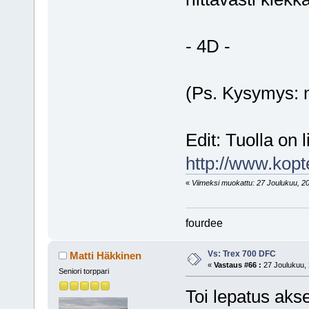
- 4D -
(Ps. Kysymys: m
Edit: Tuolla on 
http://www.kopt
«
Viimeksi muokattu: 27 Joulukuu, 201
fourdee
Vs: Trex 700 DFC
Matti Häkkinen
«
Vastaus #66 :
27 Joulukuu, 
Seniori torppari
Toi lepatus akse