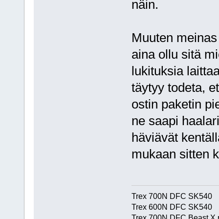
näin.
Muuten meinas l
aina ollu sitä m
lukituksia laitt
täytyy todeta, e
ostin paketin p
ne saapi haalari
häviävät kentäll
mukaan sitten k
Trex 700N DFC SK540
Trex 600N DFC SK540
Trex 700N DFC Beast X 