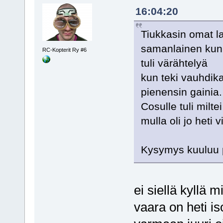
16:04:20
Tiukkasin omat la
samanlainen kun 
RC-Kopterit Ry #6
tuli värähtelyä
kun teki vauhdika
pienensin gainia.
Cosulle tuli milt
mulla oli jo heti 
Kysymys kuuluu p
ei siellä kyllä 
vaara on heti i