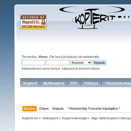
Tervetuloa,
Vieras
. Ole hyvä ja
kirjaudu
tai
rekisteröidy
.
Kirjautuaksesi anna tunnus, salasana ja istuntosi pituus
Kopterit
Multikopterit
FPV
Yhdistys
Yhteistyökumpp
Etusivu
Ohjeet
Kirjaudu
* Rekisteröidy Foorumin käyttäjäksi *
Kopterit.net
»
Helikopterit
»
Kopterivalmistajat
»
Align Sähkökopterit
(Valvoja