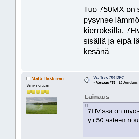
Tuo 750MX on se
pysynee lämmöt 
kierroksilla. 7
sisällä ja eipä 
kesänä.
Vs: Trex 700 DFC
Matti Häkkinen
«
Vastaus #52 :
12 Joulukuu, 
Seniori torppari
Lainaus
7HV:ssa on myös 
yli 50 asteen no