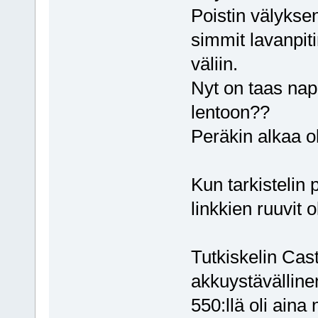
Poistin välyksen
simmit lavanpit
väliin.
Nyt on taas nap
lentoon??
Peräkin alkaa ol
Kun tarkistelin 
linkkien ruuvit 
Tutkiskelin Cast
akkuystävällinen
550:llä oli aina 