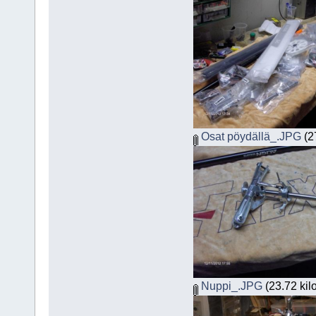
Osat pöydällä_.JPG
(27
Nuppi_.JPG
(23.72 kil