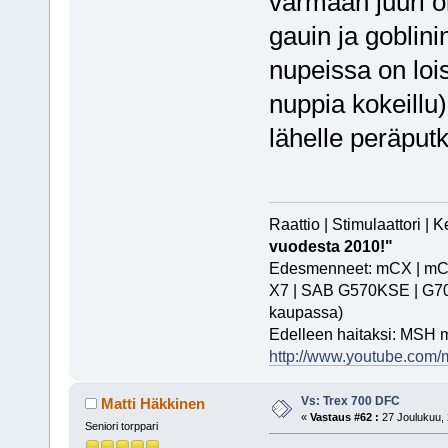
varmaan juuri 
gauin ja goblin
nupeissa on lois
nuppia kokeillu
lähelle peräput
Raattio | Stimulaattori |
vuodesta 2010!"
Edesmenneet: mCX | mCPX
X7 | SAB G570KSE | G700 |
kaupassa)
Edelleen haitaksi: MSH 
http://www.youtube.com/m
Vs: Trex 700 DFC
Matti Häkkinen
«
Vastaus #62 :
27 Joulukuu, 
Seniori torppari