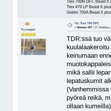
Trex 700N DFC Beast X 
Trex 470 LP Beast X plu
Goblin 700A Beast X plus
Vs: Trex 700 DFC
4D
«
Vastaus #67 :
27 Joulukuu, 
Pro torppari
TDR:ssä tuo väl
kuulalaakeroitu
keinumaan ennen
muotokappaleisi
mikä sallii lepa
lepatuskumit alka
(Vanhemmissa v
pyöreä reikä, mi
ollaan kumeilla