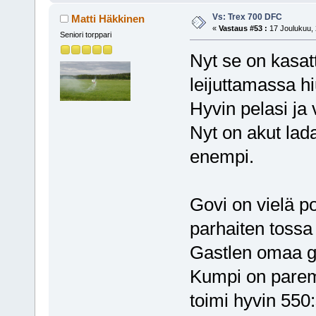
Vs: Trex 700 DFC
Matti Häkkinen
«
Vastaus #53 :
17 Joulukuu, 
Seniori torppari
Nyt se on kasat
leijuttamassa h
Hyvin pelasi ja
Nyt on akut lad
enempi.
Govi on vielä po
parhaiten tossa
Gastlen omaa g
Kumpi on parem
toimi hyvin 550