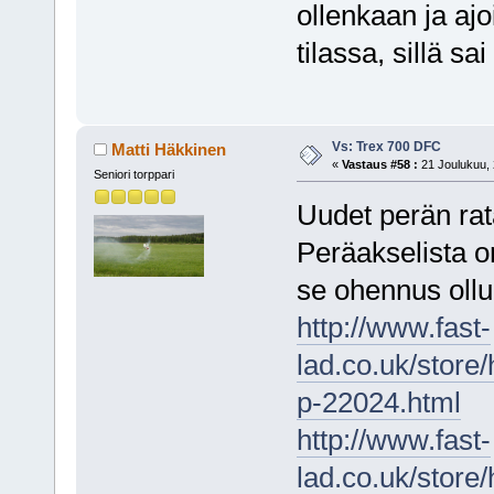
ollenkaan ja ajo
tilassa, sillä s
Vs: Trex 700 DFC
Matti Häkkinen
«
Vastaus #58 :
21 Joulukuu, 
Seniori torppari
Uudet perän rat
Peräakselista o
se ohennus ollu 
http://www.fast-
lad.co.uk/store
p-22024.html
http://www.fast-
lad.co.uk/stor