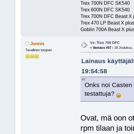
Trex 700N DFC SK540
Trex 600N DFC SK540
Trex 700N DFC Beast X 
Trex 470 LP Beast X plu
Goblin 700A Beast X plus
Vs: Trex 700 DFC
Jonnis
«
Vastaus #57 :
18 Joulukuu, 
Tavallinen torppari
Lainaus käyttäjäl
19:54:58
Onks noi Casten s
testattuja?
Ovat, mä oon ot
rpm tilaan ja to