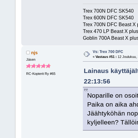
Trex 700N DFC SK540
Trex 600N DFC SK540
Trex 700N DFC Beast X 
Trex 470 LP Beast X plu
Goblin 700A Beast X plus
Vs: Trex 700 DFC
njs
«
Vastaus #51 :
12 Joulukuu, 
Jäsen
Lainaus käyttäjäl
RC-Kopterit Ry #65
22:13:56
Noparille on osoi
Paika on aika ah
Jäähtyköhän nopar
kyljelleen? Tällö