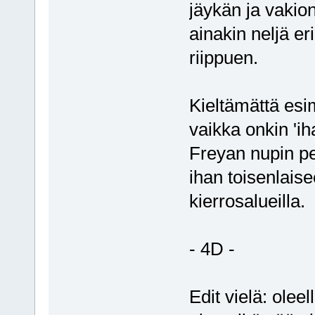
jäykän ja vakio
ainakin neljä er
riippuen.
Kieltämättä esim
vaikka onkin 'ih
Freyan nupin pe
ihan toisenlais
kierrosalueilla.
- 4D -
Edit vielä: olee