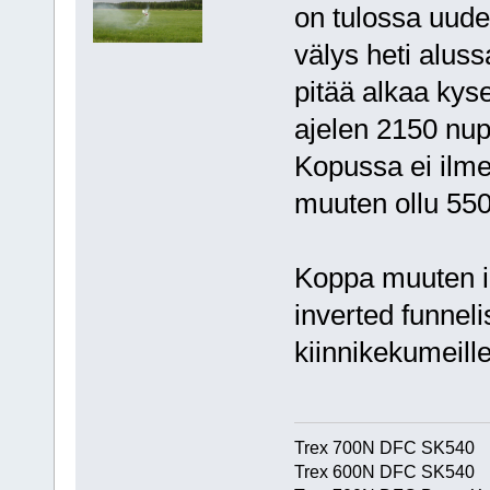
on tulossa uudet
välys heti aluss
pitää alkaa kys
ajelen 2150 nupp
Kopussa ei ilmen
muuten ollu 55
Koppa muuten ir
inverted funneli
kiinnikekumeill
Trex 700N DFC SK540
Trex 600N DFC SK540