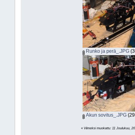
Runko ja perä_.JPG
(3
Akun sovitus_.JPG
(29.
«
Viimeksi muokattu: 11 Joulukuu, 201