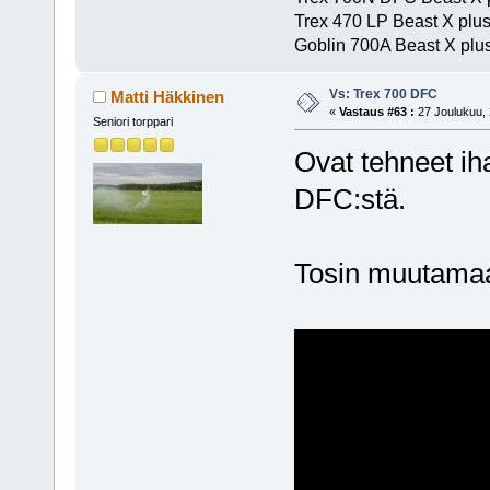
Trex 470 LP Beast X plu
Goblin 700A Beast X plus
Vs: Trex 700 DFC
Matti Häkkinen
«
Vastaus #63 :
27 Joulukuu, 
Seniori torppari
Ovat tehneet i
DFC:stä.
Tosin muutamaan 