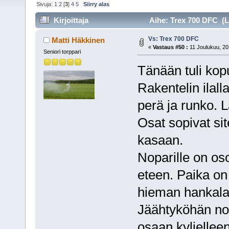
Sivuja:
1
2
[
3
]
4
5
Siirry alas
Kirjoittaja
Aihe: Trex 700 DFC (L
Vs: Trex 700 DFC
Matti Häkkinen
«
Vastaus #50 :
11 Joulukuu, 20
Seniori torppari
Tänään tuli kopu
Rakentelin ilall
perä ja runko. L
Osat sopivat sit
kasaan.
Noparille on oso
eteen. Paika on
hieman hankala
Jäähtyköhän nopa
osaan kyljellee