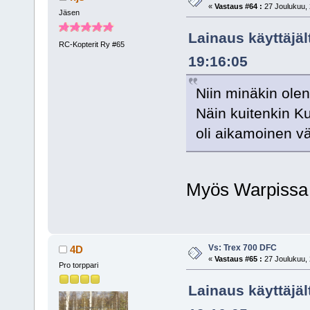
«
Vastaus #64 :
27 Joulukuu, 
Jäsen
Lainaus käyttäjäl
RC-Kopterit Ry #65
19:16:05
Niin minäkin olen 
Näin kuitenkin K
oli aikamoinen vä
Myös Warpissa o
Vs: Trex 700 DFC
4D
«
Vastaus #65 :
27 Joulukuu, 
Pro torppari
Lainaus käyttäjäl