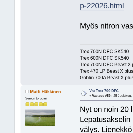
p-22026.html
Myös nitron vast
Trex 700N DFC SK540
Trex 600N DFC SK540
Trex 700N DFC Beast X 
Trex 470 LP Beast X plu
Goblin 700A Beast X plus
Vs: Trex 700 DFC
Matti Häkkinen
«
Vastaus #59 :
25 Joulukuu, 
Seniori torppari
Nyt on noin 20 l
Lepatusakselin 
välys. Lienekkö