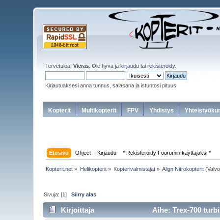
Tervetuloa,
Vieras
. Ole hyvä ja
kirjaudu
tai
rekisteröidy
.
Kirjautuaksesi anna tunnus, salasana ja istuntosi pituus
Kopterit
Multikopterit
FPV
Yhdistys
Yhteistyöku
Etusivu
Ohjeet
Kirjaudu
* Rekisteröidy Foorumin käyttäjäksi *
Kopterit.net
»
Helikopterit
»
Kopterivalmistajat
»
Align Nitrokopterit
(Valvo
Sivuja: [
1
]
Siirry alas
Kirjoittaja
Aihe: Trex-700 turbii