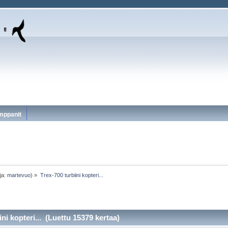
mppanit
ja:
martevuo
) »
Trex-700 turbiini kopteri...
ni kopteri... (Luettu 15379 kertaa)