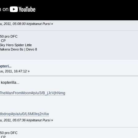
, 2011, 05:08:00 kirjoittanut Pursi
»
250 pro DFC
i CP
ky Hero Spider Little
Walkera Devo 8s | Devo 8
pteri...
u, 2011, 16:47:12 »
opterilla...
er/TheManFromMoon#p/u/3/B_jJcVjhNmg
/dbdrop#p/a/u/0/L6M0Irq2nXw
, 2011, 05:07:36 kirjoittanut Pursi
»
250 pro DFC
i CP