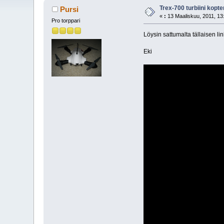
Trex-700 turbiini kopteri
Pursi
«
:
13 Maaliskuu, 2011, 13
Pro torppari
Löysin sattumalta tällaisen lin
Eki