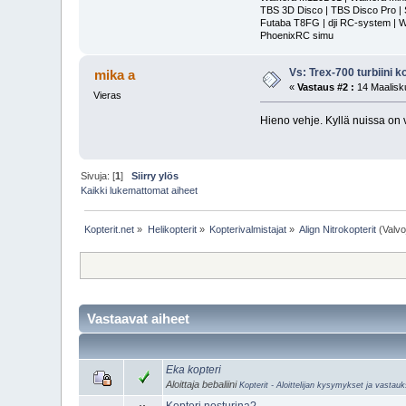
TBS 3D Disco | TBS Disco Pro | S
Futaba T8FG | dji RC-system | 
PhoenixRC simu
Vs: Trex-700 turbiini ko
mika a
«
Vastaus #2 :
14 Maalisku
Vieras
Hieno vehje. Kyllä nuissa on
Sivuja: [
1
]
Siirry ylös
Kaikki lukemattomat aiheet
Kopterit.net
»
Helikopterit
»
Kopterivalmistajat
»
Align Nitrokopterit
(Valvo
Vastaavat aiheet
Eka kopteri
Aloittaja bebaliini
Kopterit - Aloittelijan kysymykset ja vastauk
Kopteri nosturina?