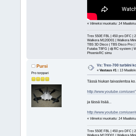
«
Viimeksi muokattu: 14 Maaliskuu
Trex 550E FBL | 450 pro DFC | 
Walkera M120D01 | Walkera Min
TBS 3D Disco | TBS Disco Pro | S
Futaba T8FG | dji RC-system | 
PhoenixRC simu
Vs: Trex-700 turbiini ko
Pursi
«
Vastaus #1 :
13 Maalisku
Pro torppari
Tässä hiukan taivaslentoa ko. k
http://www.youtube.com/us
ja tässä lisää...
http://www.youtube.com/user
«
Viimeksi muokattu: 14 Maaliskuu
Trex 550E FBL | 450 pro DFC | 
Walkera M120D01 | Walkera Min