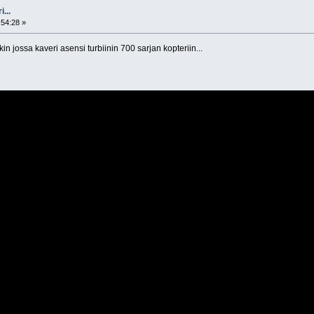
...
:54:28 »
kin jossa kaveri asensi turbiinin 700 sarjan kopteriin...