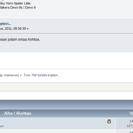
ky Hero Spider Little
Walkera Devo 8s | Devo 8
pteri...
u, 2011, 09:36:39 »
 vaan jotain omaa hohtoa.
ja:
martevuo
) »
Trex-700 turbiini kopteri...
Aihe / Aloittaja
V
14
127
set
12