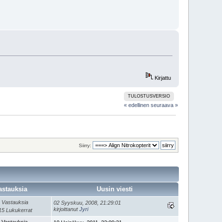
Kirjattu
TULOSTUSVERSIO
« edellinen
seuraava »
Siirry:
astauksia
Uusin viesti
 Vastauksia
02 Syyskuu, 2008, 21:29:01
kirjoittanut
Jyri
15 Lukukerrat
 Vastauksia