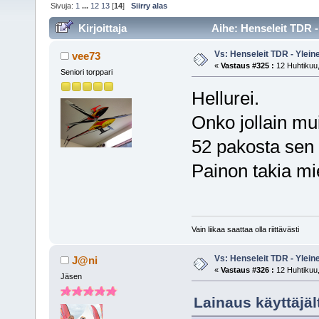
Sivuja:
1
...
12
13
[
14
]
Siirry alas
Kirjoittaja
Aihe: Henseleit TDR -
Vs: Henseleit TDR - Ylein
vee73
«
Vastaus #325 :
12 Huhtikuu,
Seniori torppari
Hellurei.
Onko jollain mui
52 pakosta sen 
Painon takia mi
Vain liikaa saattaa olla riittävästi
Vs: Henseleit TDR - Ylein
J@ni
«
Vastaus #326 :
12 Huhtikuu,
Jäsen
Lainaus käyttäjäl