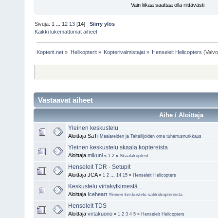
Vain liikaa saattaa olla riittävästi
Sivuja:
1
...
12
13
[
14
]
Siirry ylös
Kaikki lukemattomat aiheet
Kopterit.net
»
Helikopterit
»
Kopterivalmistajat
»
Henseleit Helicopters
(Valvo
Vastaavat aiheet
Aihe / Aloittaja
Yleinen keskustelu
Aloittaja SaTi
Maalareiden ja Taiteilijoiden oma tuherrusnurkkaus
Yleinen keskustelu skaala koptereista
Aloittaja
mikuni
«
1
2
»
Skaalakopterit
Henseleit TDR - Setupit
Aloittaja JCA
«
1
2
...
14
15
»
Henseleit Helicopters
Keskustelu virtakytkimestä...
Aloittaja
Iceheart
Yleinen keskustelu sähkökoptereista
Henseleit TDS
Aloittaja
virtakuono
«
1
2
3
4
5
»
Henseleit Helicopters