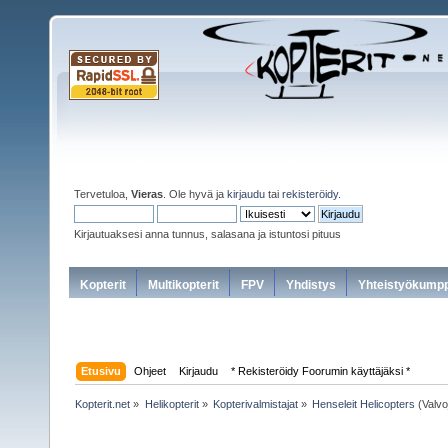
Tervetuloa,
Vieras
. Ole hyvä ja
kirjaudu
tai
rekisteröidy
.
Kirjautuaksesi anna tunnus, salasana ja istuntosi pituus
Kopterit
Multikopterit
FPV
Yhdistys
Yhteistyökumpp
Etusivu
Ohjeet
Kirjaudu
* Rekisteröidy Foorumin käyttäjäksi *
Kopterit.net
»
Helikopterit
»
Kopterivalmistajat
»
Henseleit Helicopters
(Valvo