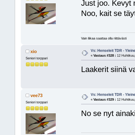
Just joo. Kevyt 
Noo, kait se täy
Vain liikaa saattaa olla riittävästi
Vs: Henseleit TDR - Ylein
xio
«
Vastaus #328 :
12 Huhtikuu,
Seniori torppari
Laakerit siinä v
Vs: Henseleit TDR - Ylein
vee73
«
Vastaus #329 :
12 Huhtikuu,
Seniori torppari
No se nyt ainak