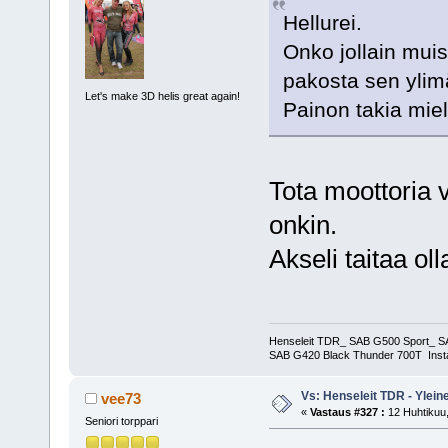
Hellurei.
Onko jollain muis
pakosta sen ylim
Let's make 3D helis great again!
Painon takia miel
Tota moottoria v
onkin.
Akseli taitaa o
Henseleit TDR_ SAB G500 Sport_ SA
SAB G420 Black Thunder 700T Insta
Vs: Henseleit TDR - Ylein
vee73
«
Vastaus #327 :
12 Huhtikuu,
Seniori torppari