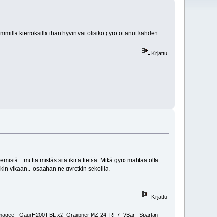
milla kierroksilla ihan hyvin vai olisiko gyro ottanut kahden
Kirjattu
emistä... mutta mistäs sitä ikinä tietää. Mikä gyro mahtaa olla
nkin vikaan... osaahan ne gyrotkin sekoilla.
Kirjattu
magee) -Gaui H200 FBL x2 -Graupner MZ-24 -RF7 -VBar - Spartan