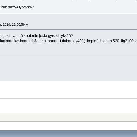
 kuin taitava työnteko."
, 2010, 22:56:59 »
ee jokin värinä kopteriin josta gyro ei tykkää?
 ainakaan koskaan mitään haitannut.. futaban gy401(+kopiot),futaban 520, ltg2100 j