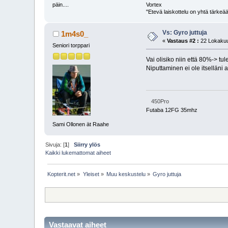
päin....
Vortex
"Etevä laiskottelu on yhtä tärkeää
Vs: Gyro juttuja
1m4s0_
«
Vastaus #2 :
22 Lokakuu
Seniori torppari
Vai olisiko niin että 80%-> tul
Niputtaminen ei ole itselläni
450Pro
Futaba 12FG 35mhz
Sami Ollonen ät Raahe
Sivuja: [
1
]
Siirry ylös
Kaikki lukemattomat aiheet
Kopterit.net
»
Yleiset
»
Muu keskustelu
»
Gyro juttuja
Vastaavat aiheet