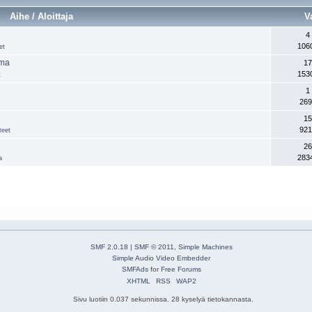
Aihe / Aloittaja
V
4
106
et
lma
17
153
t
1
269
15
921
teet
26
283
a
SMF 2.0.18
|
SMF © 2011
,
Simple Machines
Simple Audio Video Embedder
SMFAds
for
Free Forums
XHTML
RSS
WAP2
Sivu luotiin 0.037 sekunnissa. 28 kyselyä tietokannasta.