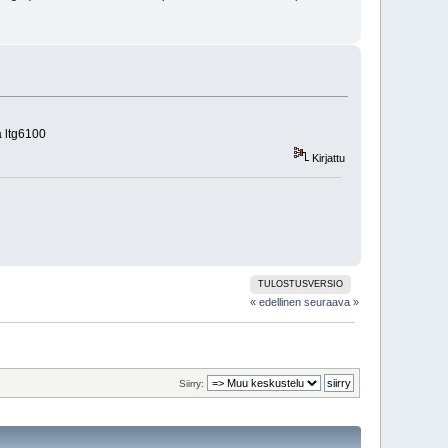
a ltg6100
Kirjattu
TULOSTUSVERSIO
« edellinen
seuraava »
Siirry: