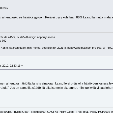
8:03 »
ai aiheuttaako se häiriötä gyroon. Perä ei pysy kohillaan 80% kaasulla mutta matalam
780, 3x ds 415m, 1x ds520 amigin nopari ja mosa.
s 760
 425m, spartan quark mini mems, scorpion hk-2221-8, hobbywing platinum pro 60a, ar 7600.
, 2010, 22:53:13 »
en aiheuttaa häiriöitä, tai siis ainakaan kaasulle ei pitäs olla häiriöiden kanssa tek
rajuja". Jos on samoilla säädöillä aikaisemmin skulannut, niin tuo kyllä viittaa joho
x 500ESP (Night Gear) -Roottos500 -GAUI X5 (Night Gear) -Trex 450L -Hisky HCP100S (