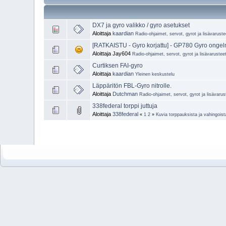
DX7 ja gyro valikko / gyro asetukset
Aloittaja
kaardian
Radio-ohjaimet, servot, gyrot ja lisävaruste
[RATKAISTU - Gyro korjattu] - GP780 Gyro onge
Aloittaja Jay604
Radio-ohjaimet, servot, gyrot ja lisävarustee
Curtiksen FAI-gyro
Aloittaja
kaardian
Yleinen keskustelu
Läppäritön FBL-Gyro nitrolle.
Aloittaja
Dutchman
Radio-ohjaimet, servot, gyrot ja lisävarus
338federal torppi juttuja
Aloittaja
338federal
«
1
2
»
Kuvia torppauksista ja vahingoist