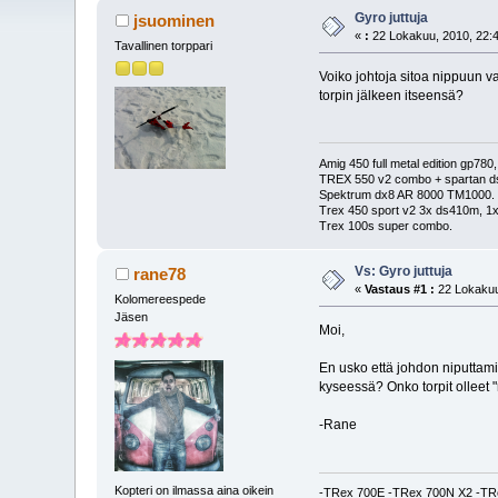
Gyro juttuja
jsuominen
«
:
22 Lokakuu, 2010, 22:4
Tavallinen torppari
Voiko johtoja sitoa nippuun v
torpin jälkeen itseensä?
Amig 450 full metal edition gp
TREX 550 v2 combo + spartan d
Spektrum dx8 AR 8000 TM1000.
Trex 450 sport v2 3x ds410m, 1x
Trex 100s super combo.
Vs: Gyro juttuja
rane78
«
Vastaus #1 :
22 Lokakuu
Kolomereespede
Jäsen
Moi,
En usko että johdon niputtamin
kyseessä? Onko torpit olleet "
-Rane
Kopteri on ilmassa aina oikein
-TRex 700E -TRex 700N X2 -TRe