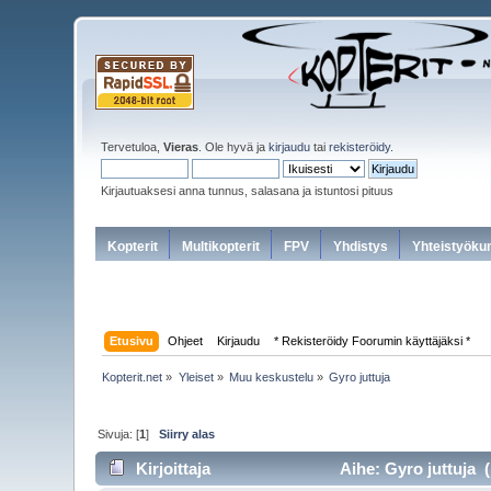
Tervetuloa,
Vieras
. Ole hyvä ja
kirjaudu
tai
rekisteröidy
.
Kirjautuaksesi anna tunnus, salasana ja istuntosi pituus
Kopterit
Multikopterit
FPV
Yhdistys
Yhteistyöku
Etusivu
Ohjeet
Kirjaudu
* Rekisteröidy Foorumin käyttäjäksi *
Kopterit.net
»
Yleiset
»
Muu keskustelu
»
Gyro juttuja
Sivuja: [
1
]
Siirry alas
Kirjoittaja
Aihe: Gyro juttuja (