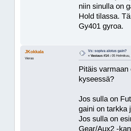
niin sinulla on 
Hold tilassa. T
Gy401 gyroa.
Vs: sopiva alotus gain?
JKokkala
«
Vastaus #14 :
05 Helmikuu, 
Vieras
Pitäis varmaan e
kyseessä?
Jos sulla on Fu
gaini on tarkka
Jos sulla on es
Gear/Aux2 -kana