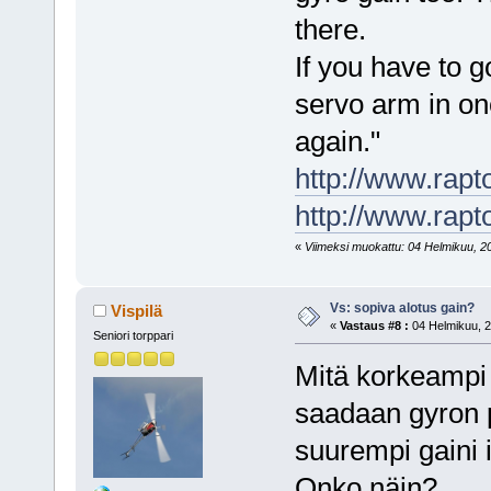
there.
If you have to 
servo arm in on
again."
http://www.rapt
http://www.rap
«
Viimeksi muokattu: 04 Helmikuu, 200
Vs: sopiva alotus gain?
Vispilä
«
Vastaus #8 :
04 Helmikuu, 2
Seniori torppari
Mitä korkeampi 
saadaan gyron p
suurempi gaini 
Onko näin?