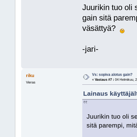
Juurikin tuo oli
gain sitä parem
väsättyä?
-jari-
Vs: sopiva alotus gain?
riku
«
Vastaus #7 :
04 Helmikuu, 2
Vieras
Lainaus käyttäjäl
Juurikin tuo oli 
sitä parempi, mi