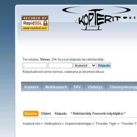
Tervetuloa,
Vieras
. Ole hyvä ja
kirjaudu
tai
rekisteröidy
.
Kirjautuaksesi anna tunnus, salasana ja istuntosi pituus
Kopterit
Multikopterit
FPV
Yhdistys
Yhteistyökumpp
Etusivu
Ohjeet
Kirjaudu
* Rekisteröidy Foorumin käyttäjäksi *
Kopterit.net
»
Helikopterit
»
Kopterivalmistajat
»
Thunder Tiger
»
Thunder T