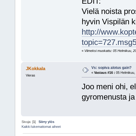
EDIT:
Vielä noista pros
hyvin Vispilän 
http://www.kopt
topic=727.msg
«
Viimeksi muokattu: 05 Helmikuu, 200
Vs: sopiva alotus gain?
JKokkala
«
Vastaus #16 :
05 Helmikuu, 
Vieras
Joo meni ohi, e
gyromenusta ja 
Sivuja: [
1
]
Siirry ylös
Kaikki lukemattomat aiheet