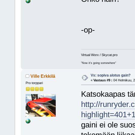
-op-
Virtual Worx / Skycat.pro
"Now it's going somewhere"
Vs: sopiva alotus gain?
Ville Erkkilä
«
Vastaus #9 :
04 Helmikuu, 2
Pro torppari
Katsokaapas täm
http://runryder
highlight=401
gaini ei ole suo
tekemään liikaa 