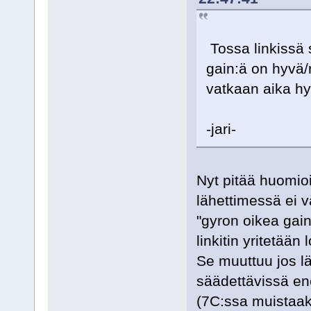
Tossa linkissä 
gain:ä on hyvä/r
vatkaan aika hyv
-jari-
Nyt pitää huomioi
lähettimessä ei v
"gyron oikea gain
linkitin yritetään
Se muuttuu jos lä
säädettävissä e
(7C:ssa muistaak