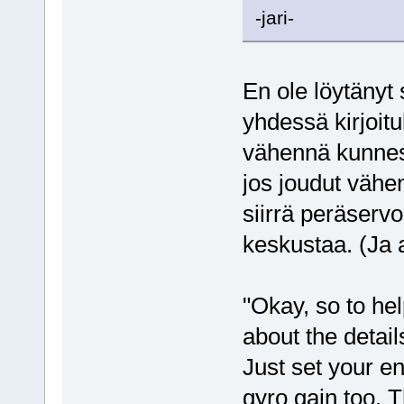
-jari-
En ole löytänyt
yhdessä kirjoitu
vähennä kunnes
jos joudut vähen
siirrä peräserv
keskustaa. (Ja a
"Okay, so to he
about the detail
Just set your e
gyro gain too. T