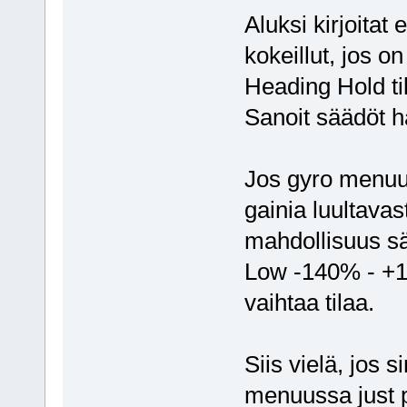
Aluksi kirjoita
kokeillut, jos 
Heading Hold ti
Sanoit säädöt 
Jos gyro menuu 
gainia luultavas
mahdollisuus s
Low -140% - +14
vaihtaa tilaa.
Siis vielä, jos 
menuussa just 