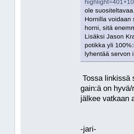
highlight=401+1
ole suositeltavaa.
Hornilla voidaan
horni, sitä enem
Lisäksi Jason Kr
potikka yli 100%
lyhentää servon 
Tossa linkissä 
gain:ä on hyvä/r
jälkee vatkaan a
-jari-