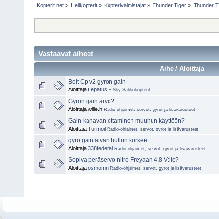
Kopterit.net
»
Helikopterit
»
Kopterivalmistajat
»
Thunder Tiger
»
Thunder T
Vastaavat aiheet
Aihe / Aloittaja
Belt Cp v2 gyron gain
Aloittaja
Lepatus
E-Sky Sähkökopterit
Gyron gain arvo?
Aloittaja wille.h
Radio-ohjaimet, servot, gyrot ja lisävarusteet
Gain-kanavan ottaminen muuhun käyttöön?
Aloittaja
Turmoil
Radio-ohjaimet, servot, gyrot ja lisävarusteet
gyro gain aivan hullun korkee
Aloittaja
338federal
Radio-ohjaimet, servot, gyrot ja lisävarusteet
Sopiva peräservo nitro-Freyaan 4,8 V:lle?
Aloittaja
osmomn
Radio-ohjaimet, servot, gyrot ja lisävarusteet