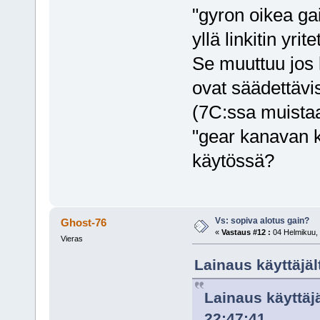
"gyron oikea gai
yllä linkitin yri
Se muuttuu jos 
ovat säädettäv
(7C:ssa muistaa
"gear kanavan k
käytössä?
Vs: sopiva alotus gain?
Ghost-76
«
Vastaus #12 :
04 Helmikuu, 
Vieras
Lainaus käyttäjäl
Lainaus käyttäj
22:47:41