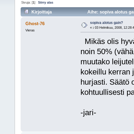
Sivuja: [
1
]
Siirry alas
Kirjoittaja
Aihe: sopiva alotus ga
sopiva alotus gain?
Ghost-76
«
:
03 Helmikuu, 2008, 12:28:
Vieras
Mikäs olis hyvä
noin 50% (vähä 
muutako leijutel
kokeillu kerran 
hurjasti. Säätö
kohtuullisesti p
-jari-