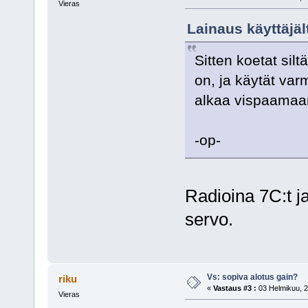
Vieras
Lainaus käyttäjäl
Sitten koetat silt
on, ja käytät va
alkaa vispaamaan 
-op-
Radioina 7C:t j
servo.
Vs: sopiva alotus gain?
riku
«
Vastaus #3 :
03 Helmikuu, 2
Vieras