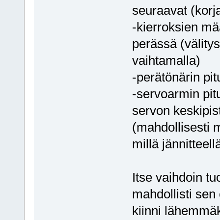
seuraavat (korj
-kierroksien mä
perässä (välity
vaihtamalla)
-perätönärin pit
-servoarmin pit
servon keskipist
(mahdollisesti m
millä jännitteel
Itse vaihdoin t
mahdollisti sen 
kiinni lähemmäk