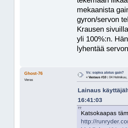
mekaanista gain
gyron/servon te
Krausen sivuill
yli 100%:n. Hän
lyhentää servon
Vs: sopiva alotus gain?
Ghost-76
«
Vastaus #10 :
04 Helmikuu, 
Vieras
Lainaus käyttäjäl
16:41:03
Katsokaapas tämä
http://runryder.c