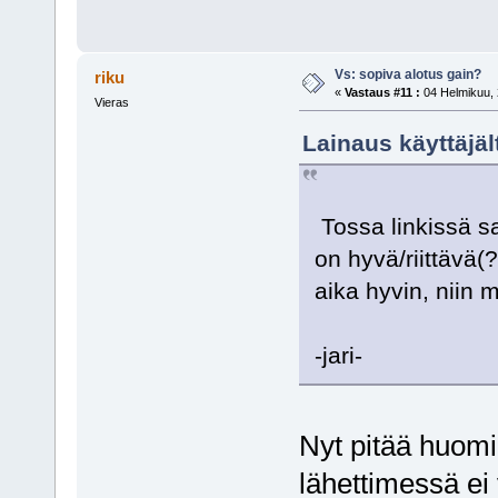
Vs: sopiva alotus gain?
riku
«
Vastaus #11 :
04 Helmikuu, 
Vieras
Lainaus käyttäjäl
Tossa linkissä s
on hyvä/riittävä(
aika hyvin, niin m
-jari-
Nyt pitää huomi
lähettimessä ei