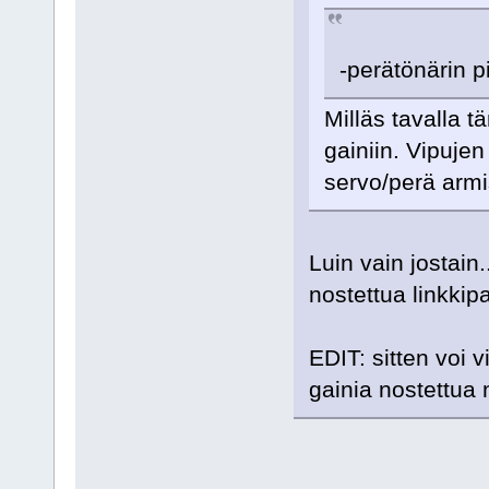
-perätönärin p
Milläs tavalla t
gainiin. Vipuje
servo/perä armi
Luin vain jostain..
nostettua linkkip
EDIT: sitten voi 
gainia nostettua n