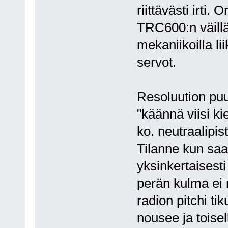
riittävästi irti.
TRC600:n väillä.
mekaniikoilla li
servot.
Resoluution pu
"käännä viisi kie
ko. neutraalipis
Tilanne kun saat
yksinkertaisesti
perän kulma ei 
radion pitchi ti
nousee ja toisel