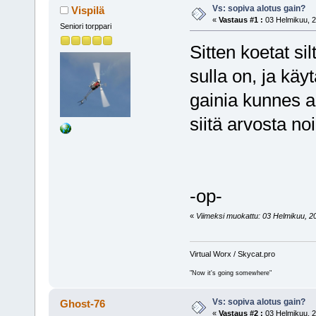
Vs: sopiva alotus gain?
Vispilä
«
Vastaus #1 :
03 Helmikuu, 2
Seniori torppari
Sitten koetat si
sulla on, ja kä
gainia kunnes a
siitä arvosta no
-op-
«
Viimeksi muokattu: 03 Helmikuu, 2008
Virtual Worx / Skycat.pro
"Now it's going somewhere"
Vs: sopiva alotus gain?
Ghost-76
«
Vastaus #2 :
03 Helmikuu, 2