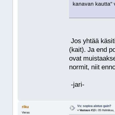
kanavan kautta" 
Jos yhtää käsit
(kait). Ja end po
ovat muistaakse
normit, niit en
-jari-
Vs: sopiva alotus gain?
riku
«
Vastaus #13 :
05 Helmikuu, 
Vieras