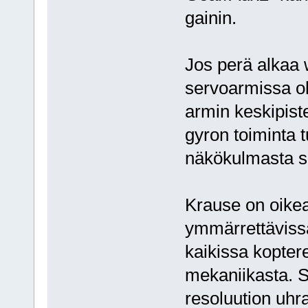
gainin.
Jos perä alkaa 
servoarmissa ol
armin keskipist
gyron toiminta 
näkökulmasta s
Krause on oikea
ymmärrettävissä
kaikissa koptere
mekaniikasta. S
resoluution uhr