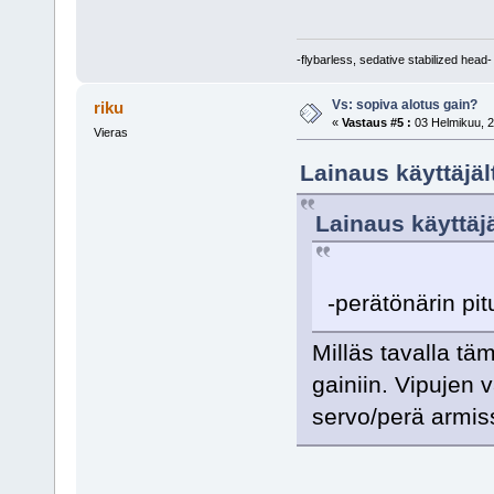
-flybarless, sedative stabilized head-
Vs: sopiva alotus gain?
riku
«
Vastaus #5 :
03 Helmikuu, 2
Vieras
Lainaus käyttäjäl
Lainaus käyttäjä
-perätönärin pit
Milläs tavalla täm
gainiin. Vipujen 
servo/perä armiss