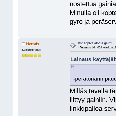
nostettua gainia
Minulla oli kop
gyro ja peräserv
Vs: sopiva alotus gain?
Hermis
«
Vastaus #4 :
03 Helmikuu, 2
Seniori torppari
Lainaus käyttäjäl
-perätönärin pitu
Milläs tavalla t
liittyy gainiin.
linkkipalloa ser