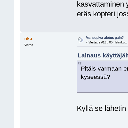
kasvattaminen y
eräs kopteri jo
Vs: sopiva alotus gain?
riku
«
Vastaus #15 :
05 Helmikuu, 
Vieras
Lainaus käyttäjäl
Pitäis varmaan en
kyseessä?
Kyllä se lähetin 