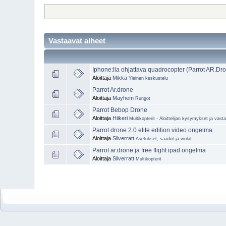
Vastaavat aiheet
Iphone:lla ohjattava quadrocopter (Parrot AR.Dr
Aloittaja
Mikka
Yleinen keskustelu
Parrot Ar.drone
Aloittaja
Mayhem
Rungot
Parrot Bebop Drone
Aloittaja
Hiikeri
Multikopterit - Aloittelijan kysymykset ja vast
Parrot drone 2.0 elite edition video ongelma
Aloittaja
Silverratt
Asetukset, säädöt ja vinkit
Parrot ar.drone ja free flight ipad ongelma
Aloittaja
Silverratt
Multikopterit