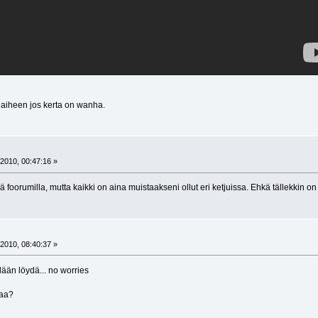
 aiheen jos kerta on wanha.
2010, 00:47:16 »
ä foorumilla, mutta kaikki on aina muistaakseni ollut eri ketjuissa. Ehkä tällekkin 
2010, 08:40:37 »
llään löydä... no worries
saa?