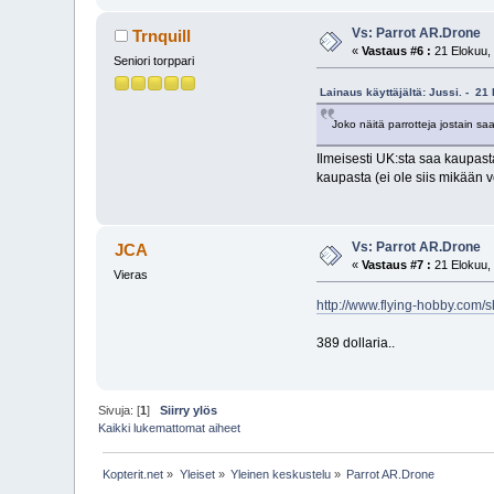
Vs: Parrot AR.Drone
Trnquill
«
Vastaus #6 :
21 Elokuu, 
Seniori torppari
Lainaus käyttäjältä: Jussi. - 21
Joko näitä parrotteja jostain sa
Ilmeisesti UK:sta saa kaupasta
kaupasta (ei ole siis mikään
Vs: Parrot AR.Drone
JCA
«
Vastaus #7 :
21 Elokuu, 
Vieras
http://www.flying-hobby.co
389 dollaria..
Sivuja: [
1
]
Siirry ylös
Kaikki lukemattomat aiheet
Kopterit.net
»
Yleiset
»
Yleinen keskustelu
»
Parrot AR.Drone