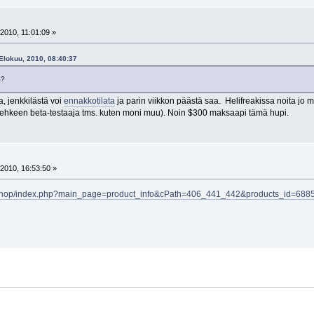
2010, 11:01:09 »
 Elokuu, 2010, 08:40:37
a?
, jenkkilästä voi
ennakkotilata
ja parin viikkon päästä saa. Helifreakissa noita jo
 vehkeen beta-testaaja tms. kuten moni muu). Noin $300 maksaapi tämä hupi.
2010, 16:53:50 »
m/shop/index.php?main_page=product_info&cPath=406_441_442&products_id=688