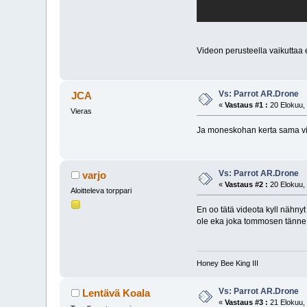
Videon perusteella vaikuttaa e
Vs: Parrot AR.Drone
JCA
«
Vastaus #1 :
20 Elokuu, 
Vieras
Ja moneskohan kerta sama vid
Vs: Parrot AR.Drone
varjo
«
Vastaus #2 :
20 Elokuu, 
Aloitteleva torppari
En oo tätä videota kyll nähnyt
ole eka joka tommosen tänn
Honey Bee King III
Vs: Parrot AR.Drone
Lentävä Koala
«
Vastaus #3 :
21 Elokuu, 