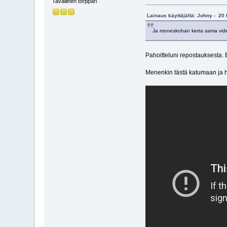
Tavallinen torppari
Lainaus käyttäjältä: Johny - 20
Ja moneskohan kerta sama vide
Pahoitteluni repostauksesta. E
Menenkin tästä katumaan ja