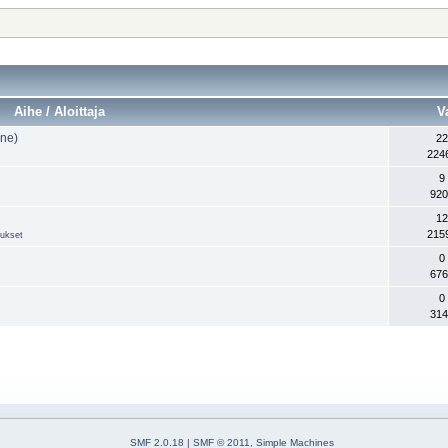
Aihe / Aloittaja
V
one)
22
224
9
920
12
215
aukset
0
676
0
314
SMF 2.0.18
|
SMF © 2011
,
Simple Machines