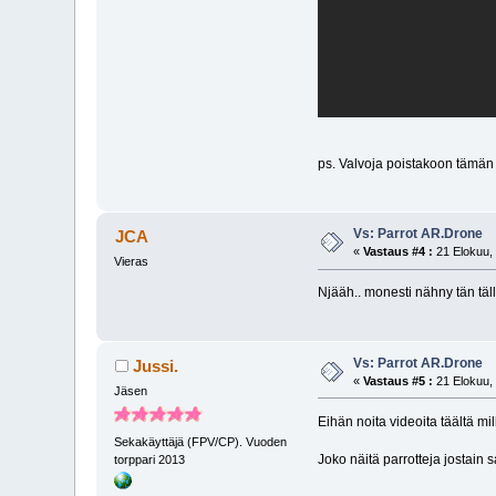
ps. Valvoja poistakoon tämän
Vs: Parrot AR.Drone
JCA
«
Vastaus #4 :
21 Elokuu, 
Vieras
Njääh.. monesti nähny tän täll
Vs: Parrot AR.Drone
Jussi.
«
Vastaus #5 :
21 Elokuu, 
Jäsen
Eihän noita videoita täältä mi
Sekakäyttäjä (FPV/CP). Vuoden
Joko näitä parrotteja jostain 
torppari 2013