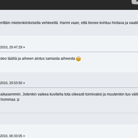
rittäin mielenkiintoiselta vehkeeltä. Harmi vaan, että lienee kohtuu hintava ja vaati
2010, 20:47:29 »
eo täällä ja aiheen alotus samasta aiheesta
2010, 20:53:50 »
 aikasemmin. Jotenkin vaikea kuvitella tota oikeasti toimivaksi ja muutenkin tuo väl
e hommaa :p
2010, 00:33:05 »