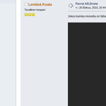
Parrot AR.Drone
Lentävä Koala
«
:
20 Elokuu, 2010, 20:44
Tavallinen torppari
Jokos kuinka monella on tälla