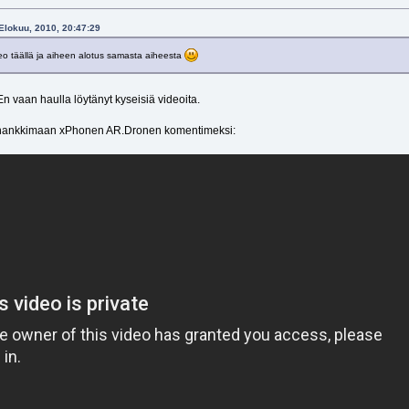
 Elokuu, 2010, 20:47:29
o täällä ja aiheen alotus samasta aiheesta
n vaan haulla löytänyt kyseisiä videoita.
 hankkimaan xPhonen AR.Dronen komentimeksi: