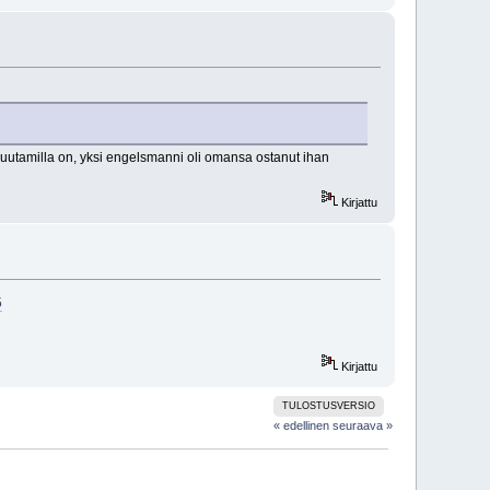
 muutamilla on, yksi engelsmanni oli omansa ostanut ihan
Kirjattu
5
Kirjattu
TULOSTUSVERSIO
« edellinen
seuraava »