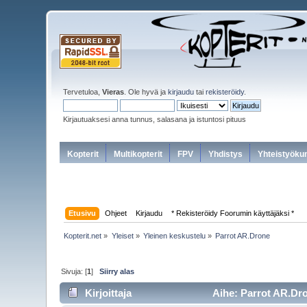
Tervetuloa,
Vieras
. Ole hyvä ja
kirjaudu
tai
rekisteröidy
.
Kirjautuaksesi anna tunnus, salasana ja istuntosi pituus
Kopterit
Multikopterit
FPV
Yhdistys
Yhteistyöku
Etusivu
Ohjeet
Kirjaudu
* Rekisteröidy Foorumin käyttäjäksi *
Kopterit.net
»
Yleiset
»
Yleinen keskustelu
»
Parrot AR.Drone
Sivuja: [
1
]
Siirry alas
Kirjoittaja
Aihe: Parrot AR.Dro