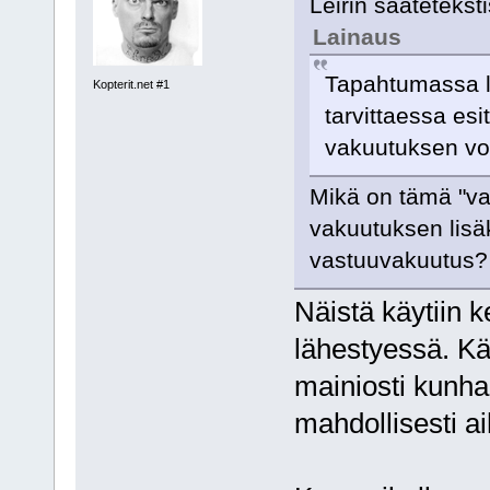
Leirin saateteks
Lainaus
Tapahtumassa le
Kopterit.net #1
tarvittaessa es
vakuutuksen vo
Mikä on tämä "va
vakuutuksen lisäk
vastuuvakuutus?
Näistä käytiin 
lähestyessä. K
mainiosti kunha
mahdollisesti ai