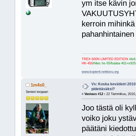
ym itse kävin j
VAKUUTUSYHTI
kerroin mihinkä
pahanhintainen
TREX-600N LIMITED EDITION
/ds6
HK-450
/hitec hs-55/futaba 401+s925
www.kopterit.nettisivu.o
rg
Vs: Koska kevätleiri 2010
1m4s0_
pidettäväksi?
Seniori torppari
«
Vastaus #12 :
22 Tammikuu, 2010,
Joo tästä oli k
voiko joku ystäv
päätäni kiedottu