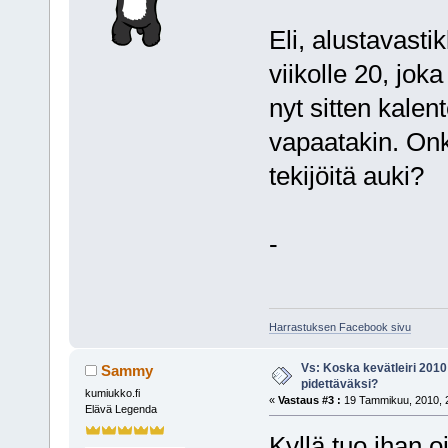
Eli, alustavast
viikolle 20, joka
nyt sitten kalent
vapaatakin. Onko
tekijöitä auki?
-
Harrastuksen Facebook sivu
Vs: Koska kevätleiri 2010
Sammy
pidettäväksi?
kumiukko.fi
«
Vastaus #3 :
19 Tammikuu, 2010, 2
Elävä Legenda
Kyllä tuo ihan 