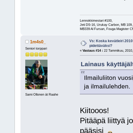
Lennokkimestari #100,
Jeti DS-16, Urukay Carbon, MB 109,
MB339 Al Fursan, Fouga Magister C
Vs: Koska kevätleiri 2010
1m4s0_
pidettäväksi?
Seniori torppari
«
Vastaus #14 :
22 Tammikuu, 2010,
Lainaus käyttäjäl
Ilmailuliiton vu
ja ilmailulehden.
Sami Ollonen ät Raahe
Kiitooos!
Pitääpä liittyä j
pääsisi