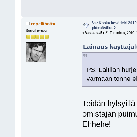
Vs: Koska kevätleiri 2010
ropellihattu
pidettäväksi?
Seniori torppari
«
Vastaus #5 :
21 Tammikuu, 2010, 1
Lainaus käyttäjä
PS. Laitilan hurj
varmaan tonne el
Teidän hylsyill
omistajan puimur
Ehhehe!