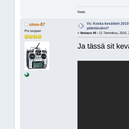
Nada
Vs: Koska kevätleiri 2010
simo-87
pidettäväksi?
Pro torppari
«
Vastaus #6 :
21 Tammikuu, 2010, 2
Ja tässä sit kev