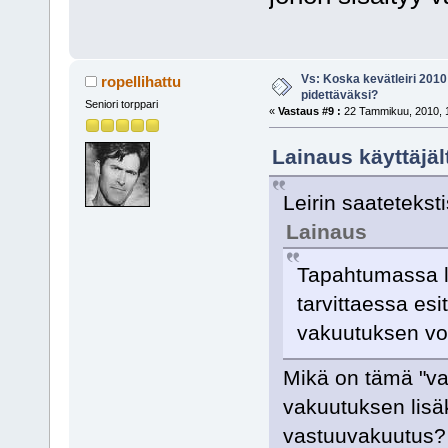
Vs: Koska kevätleiri 2010
ropellihattu
pidettäväksi?
Seniori torppari
«
Vastaus #9 :
22 Tammikuu, 2010, 1
Lainaus käyttäjäl
Leirin saateteks
Lainaus
Tapahtumassa le
tarvittaessa es
vakuutuksen vo
Mikä on tämä "va
vakuutuksen lisäk
vastuuvakuutus?