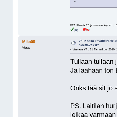
-
DX7, Phoenix RC ja muutama kopteri | 
[R]
Vs: Koska kevätleiri 2010
Mika08
pidettäväksi?
Vieras
«
Vastaus #4 :
21 Tammikuu, 2010, 1
Tullaan tullaan 
Ja laahaan ton
Onks tää sit jo s
PS. Laitilan hur
leikaa varmaan 