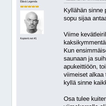
Elävä Legenda
Kyllähän sinne
sopu sijaa ant
Viime kevätleirill
Kopterit.net #1
kaksikymmentä
Kun ensimmäise
saunaan ja suihk
apukeittiöön, t
viimeiset alkaa 
kyllä sinne kaik
Osa tulee kuite