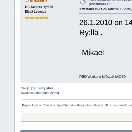
Mikaelni
pidettäväksi?
RC-Kopterit Ry/178
«
Vastaus #22 :
26 Tammikuu, 2010,
Elävä Legenda
26.1.2010 on 1
Ry:llä .
-Mikael
F550 Wookong M/Datalink/IOSD
Sivuja: [
1
]
Siirry ylös
Kaikki lukemattomat aiheet
Kopterit.net
»
Yleiset
»
Tapahtumat
»
Koska kevätleiri 2010 on suunniteltu p