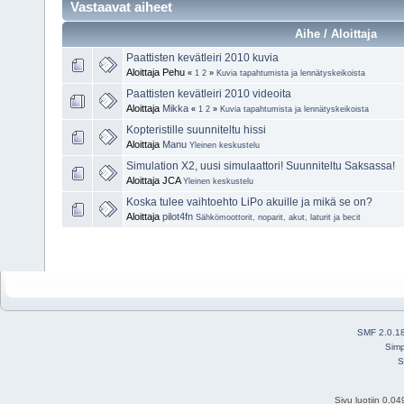
Vastaavat aiheet
Aihe / Aloittaja
Paattisten kevätleiri 2010 kuvia
Aloittaja Pehu
«
1
2
»
Kuvia tapahtumista ja lennätyskeikoista
Paattisten kevätleiri 2010 videoita
Aloittaja
Mikka
«
1
2
»
Kuvia tapahtumista ja lennätyskeikoista
Kopteristille suunniteltu hissi
Aloittaja
Manu
Yleinen keskustelu
Simulation X2, uusi simulaattori! Suunniteltu Saksassa!
Aloittaja JCA
Yleinen keskustelu
Koska tulee vaihtoehto LiPo akuille ja mikä se on?
Aloittaja
pilot4fn
Sähkömoottorit, noparit, akut, laturit ja becit
SMF 2.0.1
Simp
S
Sivu luotiin 0.0