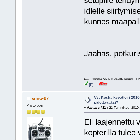
setupille tehdy
idlelle siirtymis
kunnes maapallo
Jaahas, potkuris
DX7, Phoenix RC ja muutama kopteri | 
[R]
Vs: Koska kevätleiri 2010
simo-87
pidettäväksi?
Pro torppari
«
Vastaus #11 :
22 Tammikuu, 2010, 
Eli laajennettu
kopterilla tulee