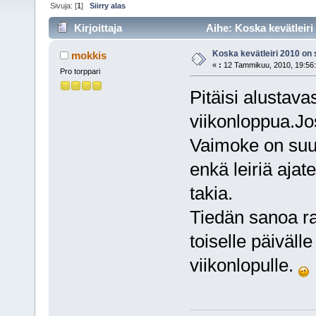
Sivuja: [
1
]
Siirry alas
Kirjoittaja
Aihe: Koska kevätleiri
Koska kevätleiri 2010 on 
mokkis
«
:
12 Tammikuu, 2010, 19:56:
Pro torppari
Pitäisi alustavas
viikonloppua.Jos
Vaimoke on suun
enkä leiriä aja
takia.
Tiedän sanoa ra
toiselle päiväll
viikonlopulle.