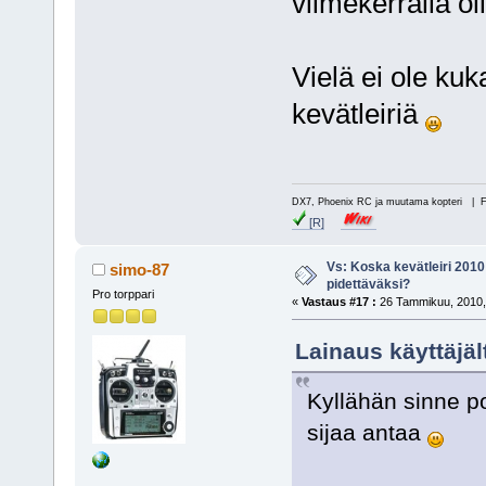
viimekerralla oli
Vielä ei ole ku
kevätleiriä
DX7, Phoenix RC ja muutama kopteri | 
[R]
Vs: Koska kevätleiri 2010
simo-87
pidettäväksi?
Pro torppari
«
Vastaus #17 :
26 Tammikuu, 2010,
Lainaus käyttäjä
Kyllähän sinne p
sijaa antaa