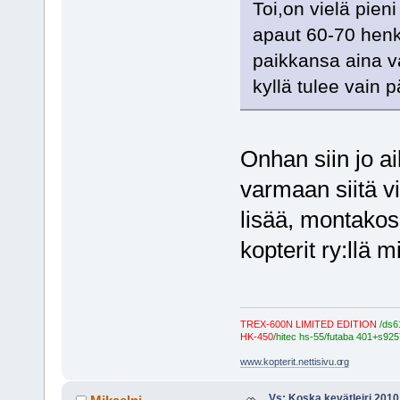
Toi,on vielä pien
apaut 60-70 henkeä
paikkansa aina v
kyllä tulee vain p
Onhan siin jo 
varmaan siitä v
lisää, montakos
kopterit ry:llä 
TREX-600N LIMITED EDITION
/ds6
HK-450
/hitec hs-55/futaba 401+s925
www.kopterit.nettisivu.o
rg
Vs: Koska kevätleiri 2010