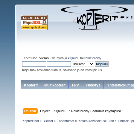
Tervetuloa,
Vieras
. Ole hyvä ja
kirjaudu
tai
rekisteröidy
.
Kirjautuaksesi anna tunnus, salasana ja istuntosi pituus
Kopterit
Multikopterit
FPV
Yhdistys
Yhteistyökumpp
Etusivu
Ohjeet
Kirjaudu
* Rekisteröidy Foorumin käyttäjäksi *
Kopterit.net
»
Yleiset
»
Tapahtumat
»
Koska kevätleiri 2010 on suunniteltu p