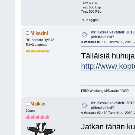
Trex 600 N
Trex 500 Esp
Trex 500 FBL
7C 2.4gigaa
Vs: Koska kevätleiri 2010
Mikaelni
pidettäväksi?
RC-Kopterit Ry/178
«
Vastaus #1 :
12 Tammikuu, 2010, 2
Elävä Legenda
Tälläisiä huhuja
http://www.kopt
F550 Wookong M/Datalink/IOSD
Vs: Koska kevätleiri 2010
Maikko
pidettäväksi?
Jäsen
«
Vastaus #2 :
19 Tammikuu, 2010, 2
Jatkan tähän ku