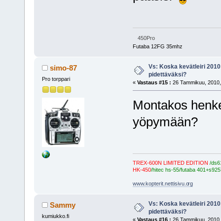
450Pro
Futaba 12FG 35mhz
Vs: Koska kevätleiri 2010
simo-87
pidettäväksi?
Pro torppari
«
Vastaus #15 :
26 Tammikuu, 2010,
Montakos henke
yöpymään?
TREX-600N LIMITED EDITION
/ds6
HK-450
/hitec hs-55/futaba 401+s925
www.kopterit.nettisivu.o
rg
Vs: Koska kevätleiri 2010
Sammy
pidettäväksi?
kumiukko.fi
«
Vastaus #16 :
26 Tammikuu, 2010,