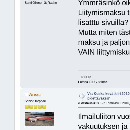
Ymmräsinkö oik
Sami Ollonen ät Raahe
Liitymismaksu t
lisatttu sivuilla?
Mutta miten täs
maksu ja paljon
VAIN liittymisk
450Pro
Futaba 12FG 35mhz
Vs: Koska kevätleiri 2010
Anssi
pidettäväksi?
Seniori torppari
«
Vastaus #13 :
22 Tammikuu, 2010,
Ilmailuliiton v
vakuutuksen ja 