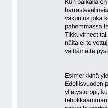
Kun paikalla on
harrastevälineis
vakuutus joka ko
pahemmassa tap
Tikkuvirheet ta
näitä ei toivottu
välttämättä pyst
Esimerkkinä yk
Edellisvuoden pi
yllätystorppi, k
tehokkaamman s