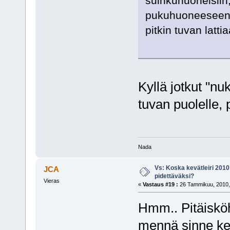
suihkuhuoneisiin,
pukuhuoneeseen j
pitkin tuvan lattia
Kyllä jotkut "nu
tuvan puolelle, 
Nada
Vs: Koska kevätleiri 2010
JCA
pidettäväksi?
Vieras
«
Vastaus #19 :
26 Tammikuu, 2010,
Hmm.. Pitäisköh
mennä sinne ke