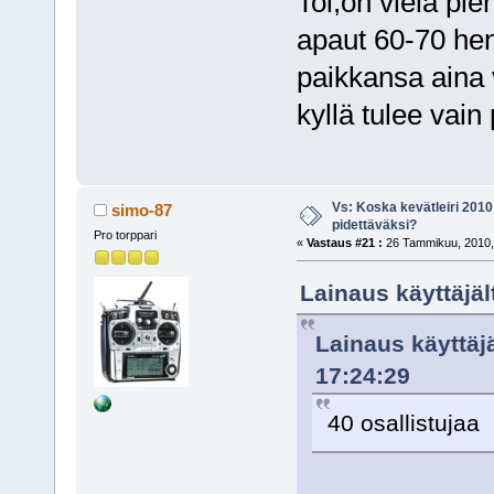
Toi,on vielä pi
apaut 60-70 henk
paikkansa aina
kyllä tulee vain 
Vs: Koska kevätleiri 2010
simo-87
pidettäväksi?
Pro torppari
«
Vastaus #21 :
26 Tammikuu, 2010,
Lainaus käyttäjäl
Lainaus käyttäj
17:24:29
40 osallistujaa