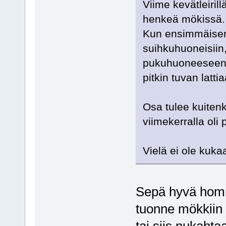
Viime kevätleirill
henkeä mökissä.
Kun ensimmäisen
suihkuhuoneisiin,
pukuhuoneeseen j
pitkin tuvan latti
Osa tulee kuiten
viimekerralla oli 
Vielä ei ole kuk
Sepä hyvä homma
tuonne mökkiin