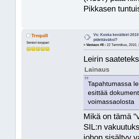
Pikkasen tuntu
Vs: Koska kevätleiri 2010
Trnquill
pidettäväksi?
Seniori torppari
«
Vastaus #8 :
22 Tammikuu, 2010, 1
Leirin saatetek
Lainaus
Tapahtumassa lenn
esittää dokument
voimassaolosta
Mikä on tämä "
SIL:n vakuutuks
johon sisältyy 