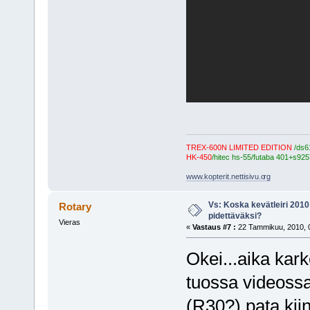
TREX-600N LIMITED EDITION
/ds6
HK-450
/hitec hs-55/futaba 401+s925
www.kopterit.nettisivu.o
rg
Vs: Koska kevätleiri 2010
Rotary
pidettäväksi?
Vieras
«
Vastaus #7 :
22 Tammikuu, 2010, 0
Okei...aika kark
tuossa videossa
(R30?) pata kiin