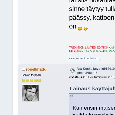
tai siis nukahtaa
sinne täytyy tul
päässy, kattoon
on
TREX-600N LIMITED EDITION
/ds6
HK-450
/hitec hs-55/futaba 401+s925
www.kopterit.nettisivu.o
rg
Vs: Koska kevätleiri 2010
ropellihattu
pidettäväksi?
Seniori torppari
«
Vastaus #18 :
26 Tammikuu, 2010,
Lainaus käyttäjä
Kun ensimmäisen