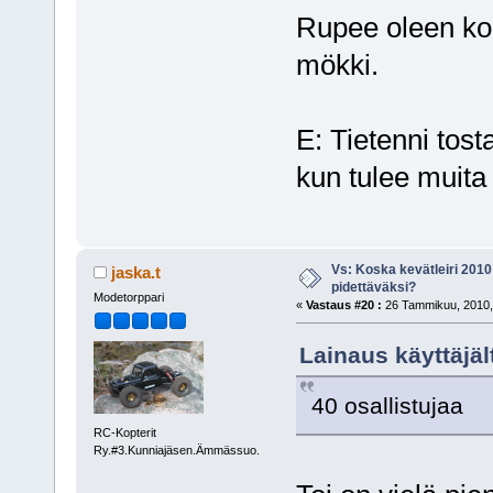
Rupee oleen koh
mökki.
E: Tietenni tost
kun tulee muita
Vs: Koska kevätleiri 2010
jaska.t
pidettäväksi?
Modetorppari
«
Vastaus #20 :
26 Tammikuu, 2010,
Lainaus käyttäjä
40 osallistujaa
RC-Kopterit
Ry.#3.Kunniajäsen.Ämmässuo.