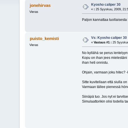
Kyosho caliper 30
jonehirvas
«
:
25 Syyskuu, 2009, 21:
Vieras
Paljon kannattaa tuollaisesta 
Vs: Kyosho caliper 30
puisto_kemisti
«
Vastaus #1 :
25 Syyskuu
Vieras
No kyllähä se perus lentelyyn 
Kopu on ihan jees mielestäni 
ihan heti onnistu.
Ohjain, varmaan joku hitec? -
Sitte kuvitellaan että siulla on
Varmaan tällee pienessä hönös
Siinäpä tuo. Jos nyt ei tarvits
Simulaattorikin olisi todella 