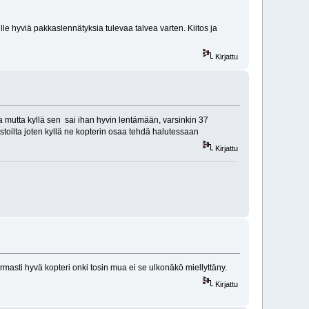
ille hyviä pakkaslennätyksia tulevaa talvea varten. Kiitos ja
Kirjattu
ta mutta kyllä sen sai ihan hyvin lentämään, varsinkin 37
slistoilta joten kyllä ne kopterin osaa tehdä halutessaan
Kirjattu
masti hyvä kopteri onki tosin mua ei se ulkonäkö miellyttäny.
Kirjattu