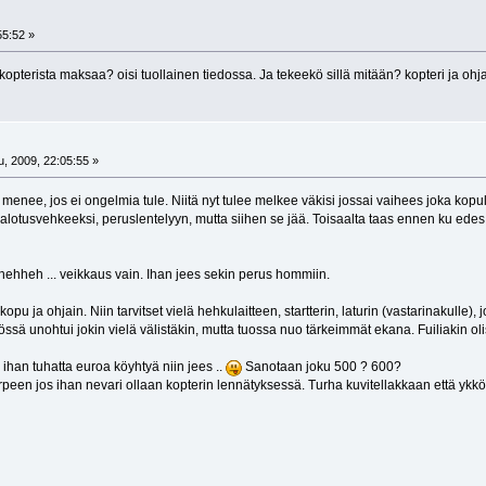
55:52 »
kopterista maksaa? oisi tuollainen tiedossa. Ja tekeekö sillä mitään? kopteri ja oh
, 2009, 22:05:55 »
menee, jos ei ongelmia tule. Niitä nyt tulee melkee väkisi jossai vaihees joka kopul
alotusvehkeeksi, peruslentelyyn, mutta siihen se jää. Toisaalta taas ennen ku edes 
hehheh ... veikkaus vain. Ihan jees sekin perus hommiin.
 kopu ja ohjain. Niin tarvitset vielä hehkulaitteen, startterin, laturin (vastarinakulle),
sä unohtui jokin vielä välistäkin, mutta tuossa nuo tärkeimmät ekana. Fuiliakin oli
e ihan tuhatta euroa köyhtyä niin jees ..
Sanotaan joku 500 ? 600?
tarpeen jos ihan nevari ollaan kopterin lennätyksessä. Turha kuvitellakkaan että ykköse