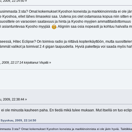
, 2009, 22:14:50 »
ä uusimmasta 3:sta? Omat kokemukset Kyoshon koneista ja markkinoinnista ei ole järin
le Kyoshoa, ellet lähes ilmaseksi saa. Uutena jos olet ostamassa kopua niin sitten 
uosittele on varaosien saatavuus ja hinta ja Kyosho myyjien ammattitaidottomuus (om
ri asiantuntevaa Kyosho myyjää
. Aligniin saa osia nopeasti ja kohtuu halvalla
eessä, Hitec Eclipse? On toimiva radio ja riittävä kopterikäyttöön, mutta suositt
mät valikot ja toimivat 2.4 gigan taajuudella. Hyviä paketteja voi saada myös halv
2009, 22:17:14 kirjoittanut Vispilä
»
, 2009, 22:38:44 »
n ei ole minusta kauheen paha. En tiedä mikä tulee mukaan. Mut itsellä on tuo eclip
5 Syyskuu, 2009, 22:14:50
usimmasta 3:sta? Omat kokemukset Kyoshon koneista ja markkinoinnista ei ole järin hyviä. Taktiikka