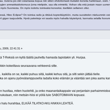
saa. Uutena jos olet ostamassa kopua niin sitten ehdottomasti muitakin koneita harkintaan, esim.
yjien ammattitaidottomuus (oma mielipide, saa olla erimieltä. Voihan olla että jostain maan uum
 myös Suomesta. On myös todettu toimivaksi koneeksi, itselläkin sellainen ollut.
ssä, Hitec Eclipse? On toimiva radio ja riittävä kopterikäyttöön, mutta suosittelen mieluummin
2.4 gigan taajuudella. Hyviä paketteja voi saada myös halvalla käytettynä, kannatta selailla fooru
, 2009, 22:41:31 »
tä T-Reksiä on kyllä täällä jauhettu hamasta tapistakin yli. Hurjaa.
ekkin kokeiltava seuraavana vehkeenä sitte.
aikilla on se, kaikki puhuu siitä, kaikki kehuu sitä, ja silti sekin jättää tielle.
joka on ajanu pyöreälamppusella ladalla koko elämän ja vääntää sen joka aamu kamm
en huoltaa, miten huolehtii, ja onko maanantaikappale vai perjantain parhaimmistoa.
 nukutaan, niin metsän-hiisi ei yöllä tule SABOTOIMAAN kopuasi.
siin halu hurahtaa, ELKÄÄ TILATKO AKU ANKKA LEHTEÄ.