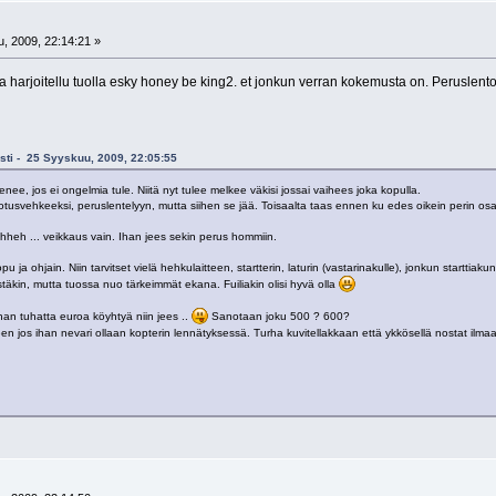
, 2009, 22:14:21 »
 ja harjoitellu tuolla esky honey be king2. et jonkun verran kokemusta on. Peruslento
isti - 25 Syyskuu, 2009, 22:05:55
nee, jos ei ongelmia tule. Niitä nyt tulee melkee väkisi jossai vaihees joka kopulla.
otusvehkeeksi, peruslentelyyn, mutta siihen se jää. Toisaalta taas ennen ku edes oikein perin osaa
hheh ... veikkaus vain. Ihan jees sekin perus hommiin.
opu ja ohjain. Niin tarvitset vielä hehkulaitteen, startterin, laturin (vastarinakulle), jonkun startti
stäkin, mutta tuossa nuo tärkeimmät ekana. Fuiliakin olisi hyvä olla
ihan tuhatta euroa köyhtyä niin jees ..
Sanotaan joku 500 ? 600?
peen jos ihan nevari ollaan kopterin lennätyksessä. Turha kuvitellakkaan että ykkösellä nostat ilmaan