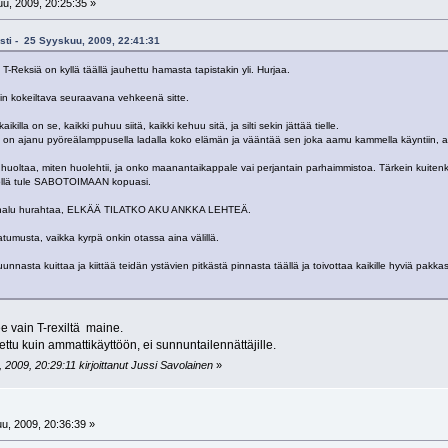
u, 2009, 20:25:35 »
isti - 25 Syyskuu, 2009, 22:41:31
 T-Reksiä on kyllä täällä jauhettu hamasta tapistakin yli. Hurjaa.
kin kokeiltava seuraavana vehkeenä sitte.
killa on se, kaikki puhuu siitä, kaikki kehuu sitä, ja silti sekin jättää tielle.
a on ajanu pyöreälamppusella ladalla koko elämän ja vääntää sen joka aamu kammella käyntiin, a
 huoltaa, miten huolehtii, ja onko maanantaikappale vai perjantain parhaimmistoa. Tärkein kuitenk
 yöllä tule SABOTOIMAAN kopuasi.
in halu hurahtaa, ELKÄÄ TILATKO AKU ANKKA LEHTEÄ.
atumusta, vaikka kyrpä onkin otassa aina välillä.
nnasta kuittaa ja kiittää teidän ystävien pitkästä pinnasta täällä ja toivottaa kaikille hyviä pakkas
 vain T-rexiltä maine.
tettu kuin ammattikäyttöön, ei sunnuntailennättäjille.
2009, 20:29:11 kirjoittanut Jussi Savolainen
»
u, 2009, 20:36:39 »