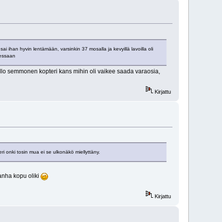
ai ihan hyvin lentämään, varsinkin 37 mosalla ja kevyillä lavoilla oli
utessaan
i sillo semmonen kopteri kans mihin oli vaikee saada varaosia,
Kirjattu
i onki tosin mua ei se ulkonäkö miellyttäny.
vanha kopu oliki
Kirjattu