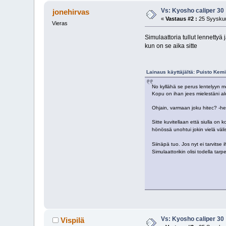
Vs: Kyosho caliper 30
jonehirvas
«
Vastaus #2 :
25 Syyskuu
Vieras
Simulaattoria tullut lennettyä
kun on se aika sitte
Lainaus käyttäjältä: Puisto Kem
No kyllähä se perus lentelyyn me
Kopu on ihan jees mielestäni al
Ohjain, varmaan joku hitec? -he
Sitte kuvitellaan että siulla on k
hönössä unohtui jokin vielä väli
Siinäpä tuo. Jos nyt ei tarvitse 
Simulaattorikin olisi todella tar
Vs: Kyosho caliper 30
Vispilä