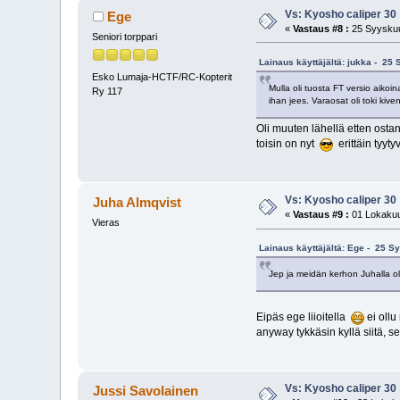
Vs: Kyosho caliper 30
Ege
«
Vastaus #8 :
25 Syyskuu
Seniori torppari
Lainaus käyttäjältä: jukka - 25
Esko Lumaja-HCTF/RC-Kopterit
Mulla oli tuosta FT versio aikoin
Ry 117
ihan jees. Varaosat oli toki kive
Oli muuten lähellä etten ostan
toisin on nyt
erittäin tyyt
Vs: Kyosho caliper 30
Juha Almqvist
«
Vastaus #9 :
01 Lokakuu
Vieras
Lainaus käyttäjältä: Ege - 25 S
Jep ja meidän kerhon Juhalla ol
Eipäs ege liioitella
ei ollu
anyway tykkäsin kyllä siitä, s
Vs: Kyosho caliper 30
Jussi Savolainen