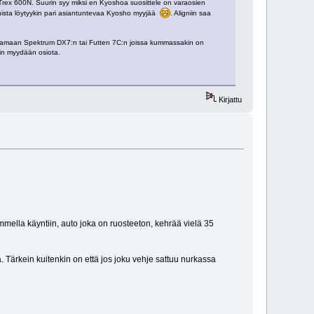
 Trex 600N. Suurin syy miksi en Kyoshoa suosittele on varaosien
enista löytyykin pari asiantuntevaa Kyosho myyjää
. Aligniin saa
 ostamaan Spektrum DX7:n tai Futten 7C:n joissa kummassakin on
min myydään osiota.
Kirjattu
ella käyntiin, auto joka on ruosteeton, kehrää vielä 35
 Tärkein kuitenkin on että jos joku vehje sattuu nurkassa