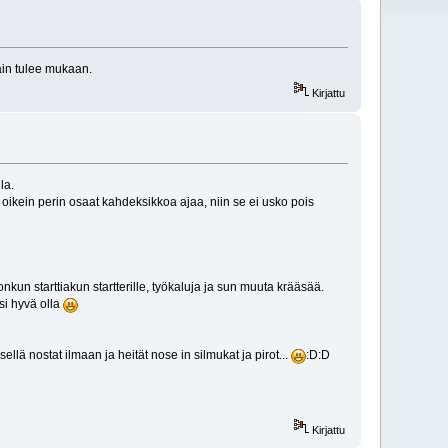
jain tulee mukaan.
Kirjattu
la.
oikein perin osaat kahdeksikkoa ajaa, niin se ei usko pois
 jonkun starttiakun startterille, työkaluja ja sun muuta krääsää.
si hyvä olla
llä nostat ilmaan ja heität nose in silmukat ja pirot...
:D:D
Kirjattu