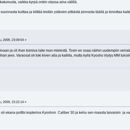
 katumusta, vaikka kyrpä onkin otassa aina välillä.
uunnasta kuittaa ja kiittää teidän ystävien pitkästä pinnasta täällä ja toivottaa kaik
, 2009, 23:09:54 »
oinaan ja oli ihan toimiva laite mun mielestä. Tosin en osaa näihin uudempiin verra
i ihan jees. Varaosat oli toki kiven alla ja kalliita, mutta kyllä Kyosho löytyy MM tulo
, 2009, 23:22:14 »
oli ekana polttis kopterina Kyoshon Caliber 30 ja kehu sen maasta taivaisiin ja var