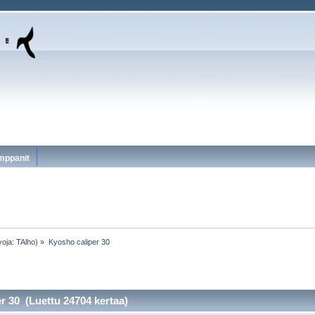
mppanit
voja:
TAlho
) »
Kyosho caliper 30
r 30 (Luettu 24704 kertaa)