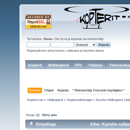
Tervetuloa,
Vieras
. Ole hyvä ja
kirjaudu
tai
rekisteröidy
.
Kirjautuaksesi anna tunnus, salasana ja istuntosi pituus
Kopterit
Multikopterit
FPV
Yhdistys
Yhteistyöku
Etusivu
Ohjeet
Kirjaudu
* Rekisteröidy Foorumin käyttäjäksi *
Kopterit.net
»
Helikopterit
»
Kopterivalmistajat
»
Kyosho Helikopterit
(Val
Sivuja: [
1
]
Siirry alas
Kirjoittaja
Aihe: Kyosho calipe