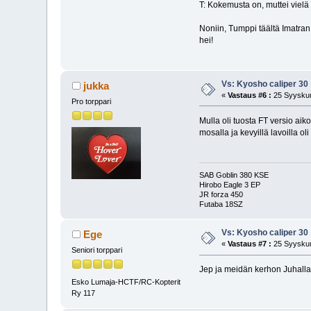
T: Kokemusta on, muttei vielä
Noniin, Tumppi täältä Imatran s
hei!
Vs: Kyosho caliper 30
jukka
«
Vastaus #6 :
25 Syyskuu
Pro torppari
Mulla oli tuosta FT versio aik
mosalla ja kevyillä lavoilla ol
SAB Goblin 380 KSE
Hirobo Eagle 3 EP
JR forza 450
Futaba 18SZ
Vs: Kyosho caliper 30
Ege
«
Vastaus #7 :
25 Syyskuu
Seniori torppari
Jep ja meidän kerhon Juhalla 
Esko Lumaja-HCTF/RC-Kopterit
Ry 117