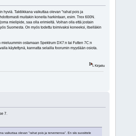
 hyviä. Taktiikkana vaikuttaa olevan "rahat pois ja
ehdottomasti muitakin koneita harkintaan, esim. Trex 600N.
a mielipide, saa olla erimieltä. Voihan olla että jostain
 myös Suomesta. On myös todettu toimivaksi koneeksi, itselläkin
elen mieluummin ostamaan Spektrum DX7:n tai Futten 7C:n
alla käytettynä, kannatta selailla foorumin myydään osiota.
Kirjattu
se 7.
na vaikuttaa olevan "rahat pois ja tervemenoa". En siis suosittele