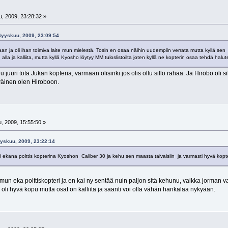
, 2009, 23:28:32 »
 Syyskuu, 2009, 23:09:54
aan ja oli ihan toimiva laite mun mielestä. Tosin en osaa näihin uudempiin verrata mutta kyllä sen s
n alla ja kalliita, mutta kyllä Kyosho löytyy MM tuloslistoilta joten kyllä ne kopterin osaa tehdä hal
u juuri tota Jukan kopteria, varmaan olisinki jos olis ollu sillo rahaa. Ja Hirobo ol
yväinen olen Hiroboon.
, 2009, 15:55:50 »
yyskuu, 2009, 23:22:14
i ekana polttis kopterina Kyoshon Caliber 30 ja kehu sen maasta taivaisiin ja varmasti hyvä kopter
 mun eka polttiskopteri ja en kai ny sentää nuin paljon sitä kehunu, vaikka jorman 
e oli hyvä kopu mutta osat on kalliita ja saanti voi olla vähän hankalaa nykyään.