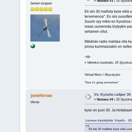
«
Vastaus #3 :
25 Syyskuu
Seniori torppari
Eli siis 30 mallista kyse eik
tervemenoa". En siis suositte
Suurin syy miksi en Kyoshoa s
maan uumenista löytyykin pa
sellainen ollut.
Mikähän radio mahtaa olla kys
joissa kummassakin on selkeäm
-op-
«
Viimeksi muokattu: 25 Syyskuu, 
Virtual Worx / Skycat.pro
"Now it's going somewhere"
Vs: Kyosho caliper 30
jonehirvas
«
Vastaus #4 :
25 Syyskuu
Vieras
kyse on juuri 30. Ja hintakaa
Lainaus käyttäjältä: Vispilä - 2
Eli siis 30 mallista kyse eikä u