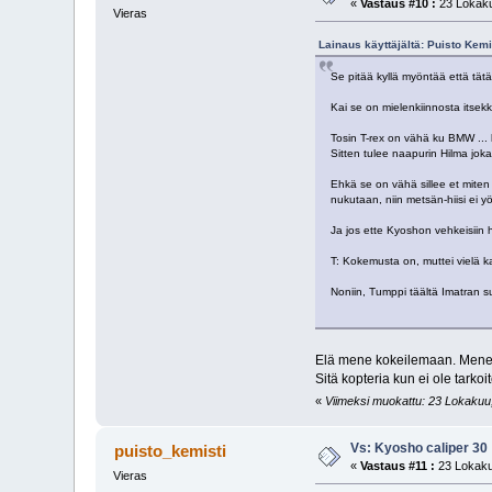
«
Vastaus #10 :
23 Lokaku
Vieras
Lainaus käyttäjältä: Puisto Kem
Se pitää kyllä myöntää että tätä
Kai se on mielenkiinnosta itsek
Tosin T-rex on vähä ku BMW ... kai
Sitten tulee naapurin Hilma jok
Ehkä se on vähä sillee et miten
nukutaan, niin metsän-hiisi ei
Ja jos ette Kyoshon vehkeisi
T: Kokemusta on, muttei vielä k
Noniin, Tumppi täältä Imatran suu
Elä mene kokeilemaan. Menee
Sitä kopteria kun ei ole tarkoi
«
Viimeksi muokattu: 23 Lokakuu, 
Vs: Kyosho caliper 30
puisto_kemisti
«
Vastaus #11 :
23 Lokaku
Vieras