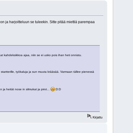
on ja harjoitteluun se tuleekin. Sitte pitää miettiä parempaa
t kahdeksikkoa ajaa, niin se ei usko pois ihan heti onnistu.
akun startterille, työkaluja ja sun muuta krääsää. Varmaan tällee pienessä
 ja heität nose in silmukat ja pirot...
:D:D
Kirjattu