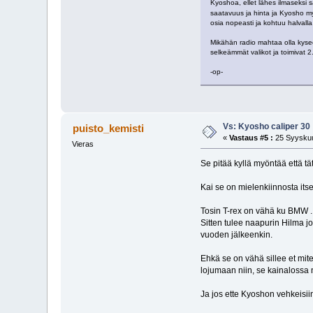
Kyoshoa, ellet lähes ilmaseksi 
saatavuus ja hinta ja Kyosho my
osia nopeasti ja kohtuu halvalla
Mikähän radio mahtaa olla kysee
selkeämmät valikot ja toimivat 
-op-
Vs: Kyosho caliper 30
puisto_kemisti
«
Vastaus #5 :
25 Syyskuu
Vieras
Se pitää kyllä myöntää että tä
Kai se on mielenkiinnosta its
Tosin T-rex on vähä ku BMW ... k
Sitten tulee naapurin Hilma 
vuoden jälkeenkin.
Ehkä se on vähä sillee et mit
lojumaan niin, se kainalossa
Ja jos ette Kyoshon vehkei