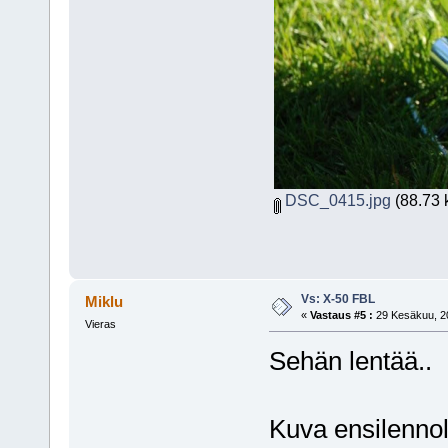
DSC_0415.jpg
(88.73 k
Vs: X-50 FBL
Miklu
«
Vastaus #5 :
29 Kesäkuu, 20
Vieras
Sehän lentää..
Kuva ensilennolt