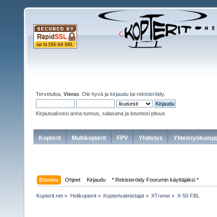
Tervetuloa,
Vieras
. Ole hyvä ja
kirjaudu
tai
rekisteröidy
.
Kirjautuaksesi anna tunnus, salasana ja istuntosi pituus
Kopterit
Multikopterit
FPV
Yhdistys
Yhteistyökumpp
Etusivu
Ohjeet
Kirjaudu
* Rekisteröidy Foorumin käyttäjäksi *
Kopterit.net
»
Helikopterit
»
Kopterivalmistajat
»
XTreme
»
X-50 FBL