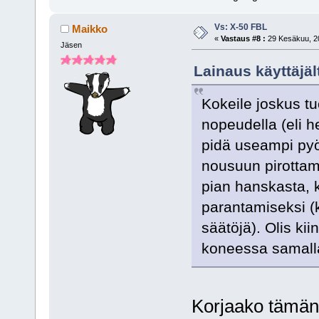
Vs: X-50 FBL
Maikko
«
Vastaus #8 :
29 Kesäkuu, 20
Jäsen
Lainaus käyttäjä
Kokeile joskus tuo
nopeudella (eli h
pidä useampi pyör
nousuun pirottam
pian hanskasta, k
parantamiseksi (k
säätöjä). Olis ki
koneessa samalla
Korjaako tämän