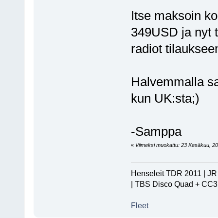
Itse maksoin k
349USD ja nyt t
radiot tilauksee
Halvemmalla saat
kun UK:sta;)
-Samppa
«
Viimeksi muokattu: 23 Kesäkuu, 200
Henseleit TDR 2011 | JR 
| TBS Disco Quad + CC3
Fleet