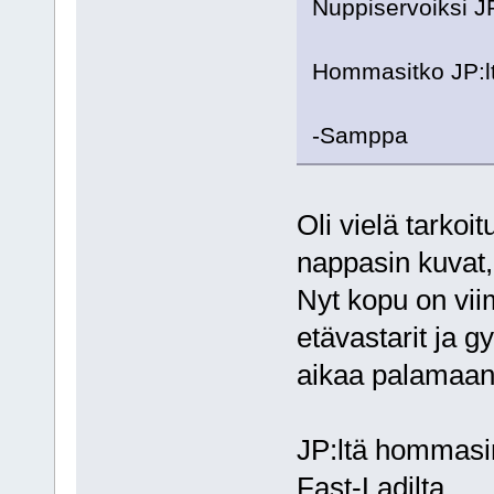
Nuppiservoiksi 
Hommasitko JP:lt
-Samppa
Oli vielä tarkoi
nappasin kuvat,
Nyt kopu on vii
etävastarit ja 
aikaa palamaa
JP:ltä hommasin 
Fast-Ladilta.