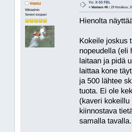
Vs: X-50 FBL
masu
«
Vastaus #6 :
29 Kesäkuu, 20
Wikiadmin
Seniori torppari
Hienolta näyttä
Kokeile joskus t
nopeudella (eli 
laitaan ja pidä
laittaa kone tä
ja 500 lähtee s
tuota. Ei ole ke
(kaveri kokeillu
kiinnostava tie
samalla tavalla.