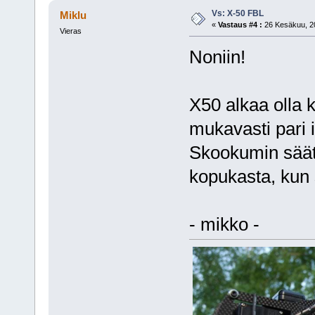
Vs: X-50 FBL
Miklu
«
Vastaus #4 :
26 Kesäkuu, 20
Vieras
Noniin!
X50 alkaa olla
mukavasti pari i
Skookumin säät
kopukasta, kun 
- mikko -