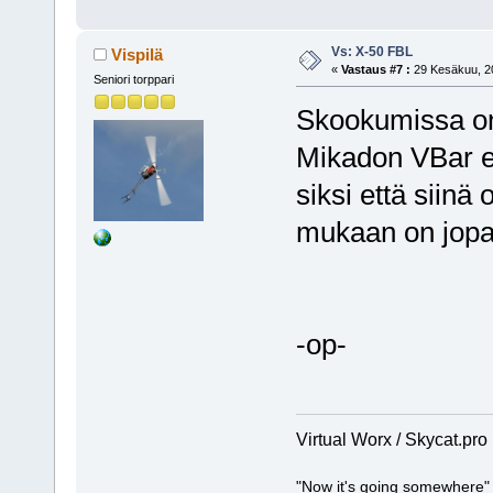
Vs: X-50 FBL
Vispilä
«
Vastaus #7 :
29 Kesäkuu, 20
Seniori torppari
Skookumissa on 
Mikadon VBar ei
siksi että siin
mukaan on jopa
-op-
Virtual Worx / Skycat.pro
"Now it's going somewhere"