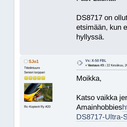
DS8717 on ollut
etsimään, kun e
hyllyssä.
Vs: X-50 FBL
SJo1
«
Vastaus #3 :
22 Kesäkuu, 20
Tittelintuure
Seniori torppari
Moikka,
Katso vaikka je
Amainhobbies
h
Rc-Kopterit Ry #20
DS8717-Ultra-S