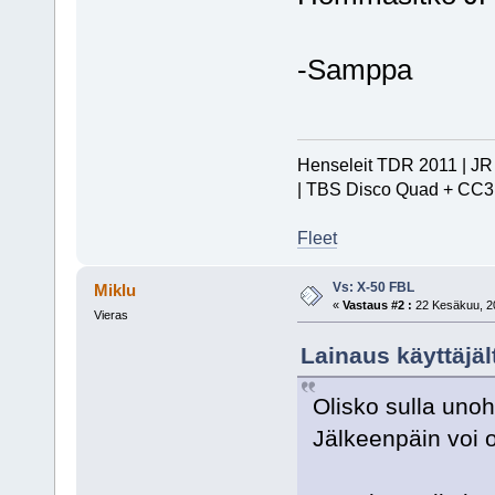
-Samppa
Henseleit TDR 2011 | JR 
| TBS Disco Quad + CC3
Fleet
Vs: X-50 FBL
Miklu
«
Vastaus #2 :
22 Kesäkuu, 20
Vieras
Lainaus käyttäjäl
Olisko sulla unoh
Jälkeenpäin voi o