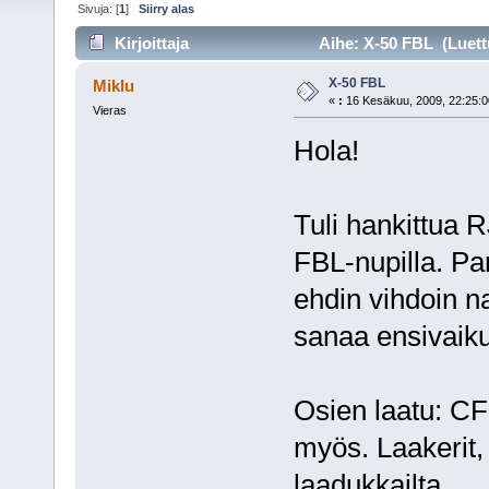
Sivuja: [
1
]
Siirry alas
Kirjoittaja
Aihe: X-50 FBL (Luett
X-50 FBL
Miklu
«
:
16 Kesäkuu, 2009, 22:25:0
Vieras
Hola!
Tuli hankittua 
FBL-nupilla. Par
ehdin vihdoin 
sanaa ensivaiku
Osien laatu: CF
myös. Laakerit, 
laadukkailta.