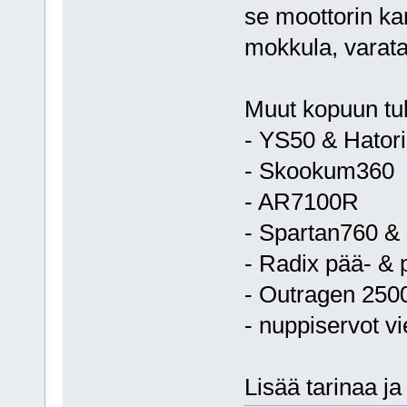
se moottorin ka
mokkula, varata
Muut kopuun tul
- YS50 & Hatori
- Skookum360
- AR7100R
- Spartan760 &
- Radix pää- & 
- Outragen 250
- nuppiservot v
Lisää tarinaa ja