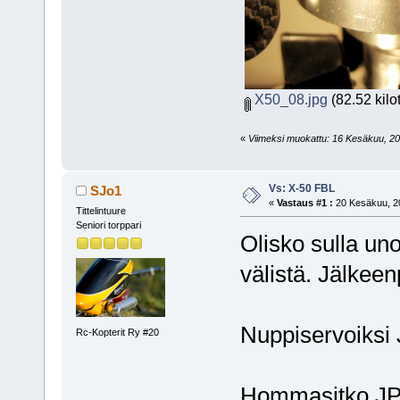
X50_08.jpg
(82.52 kilo
«
Viimeksi muokattu: 16 Kesäkuu, 2009
Vs: X-50 FBL
SJo1
«
Vastaus #1 :
20 Kesäkuu, 20
Tittelintuure
Seniori torppari
Olisko sulla un
välistä. Jälkeen
Nuppiservoiksi
Rc-Kopterit Ry #20
Hommasitko JP:l