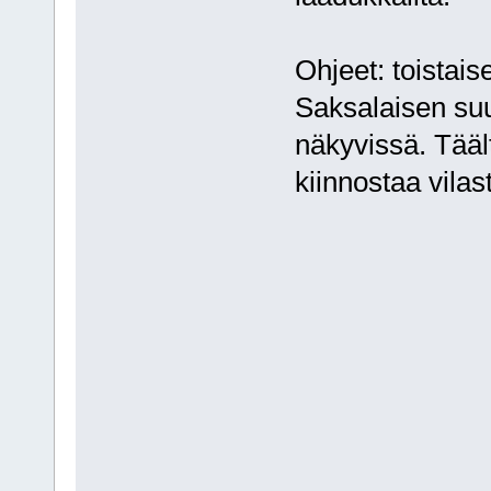
Ohjeet: toistai
Saksalaisen suu
näkyvissä. Tääl
kiinnostaa vilas