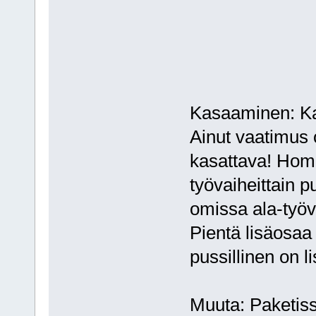
Kasaaminen: Kai
Ainut vaatimus 
kasattava! Homm
työvaiheittain pu
omissa ala-työva
Pientä lisäosaa 
pussillinen on l
Muuta: Paketiss