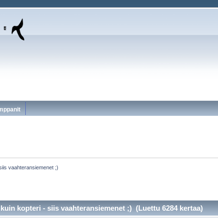
mppanit
 siis vaahteransiemenet ;)
kuin kopteri - siis vaahteransiemenet ;) (Luettu 6284 kertaa)