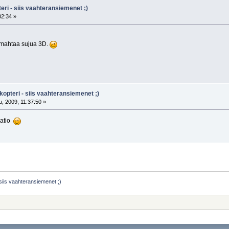
eri - siis vaahteransiemenet ;)
02:34 »
a mahtaa sujua 3D.
kopteri - siis vaahteransiemenet ;)
, 2009, 11:37:50 »
aatio
 siis vaahteransiemenet ;)