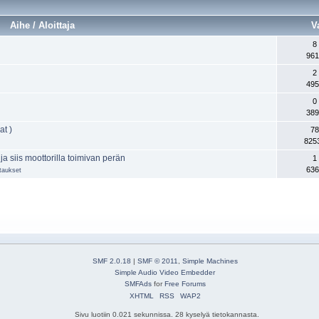
Aihe / Aloittaja
V
8
961
2
495
0
389
at )
78
825
 siis moottorilla toimivan perän
1
636
staukset
SMF 2.0.18
|
SMF © 2011
,
Simple Machines
Simple Audio Video Embedder
SMFAds
for
Free Forums
XHTML
RSS
WAP2
Sivu luotiin 0.021 sekunnissa. 28 kyselyä tietokannasta.