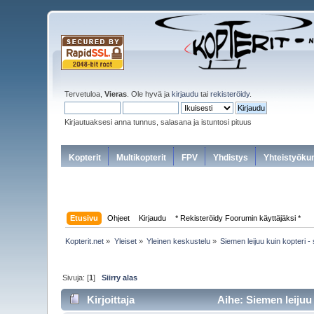
Tervetuloa,
Vieras
. Ole hyvä ja
kirjaudu
tai
rekisteröidy
.
Kirjautuaksesi anna tunnus, salasana ja istuntosi pituus
Kopterit
Multikopterit
FPV
Yhdistys
Yhteistyöku
Etusivu
Ohjeet
Kirjaudu
* Rekisteröidy Foorumin käyttäjäksi *
Kopterit.net
»
Yleiset
»
Yleinen keskustelu
»
Siemen leijuu kuin kopteri -
Sivuja: [
1
]
Siirry alas
Kirjoittaja
Aihe: Siemen leijuu 