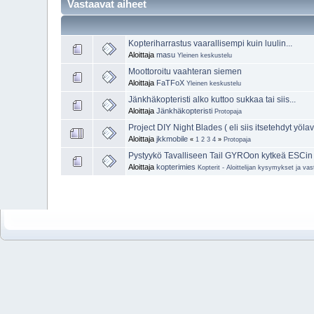
Vastaavat aiheet
Kopteriharrastus vaarallisempi kuin luulin...
Aloittaja
masu
Yleinen keskustelu
Moottoroitu vaahteran siemen
Aloittaja
FaTFoX
Yleinen keskustelu
Jänkhäkopteristi alko kuttoo sukkaa tai siis...
Aloittaja
Jänkhäkopteristi
Protopaja
Project DIY Night Blades ( eli siis itsetehdyt yölav
Aloittaja
jkkmobile
«
1
2
3
4
»
Protopaja
Pystyykö Tavalliseen Tail GYROon kytkeä ESCin ja
Aloittaja
kopterimies
Kopterit - Aloittelijan kysymykset ja va