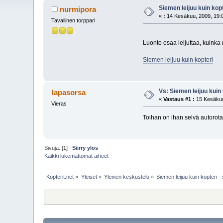
Siemen leijuu kuin kopt
nurmipora
«
:
14 Kesäkuu, 2009, 19:
Tavallinen torppari
Luonto osaa leijuttaa, kuink
Siemen leijuu kuin kopteri
Vs: Siemen leijuu kuin 
lapasorsa
«
Vastaus #1 :
15 Kesäkuu
Vieras
Toihan on ihan selvä autorot
Sivuja: [
1
]
Siirry ylös
Kaikki lukemattomat aiheet
Kopterit.net
»
Yleiset
»
Yleinen keskustelu
»
Siemen leijuu kuin kopteri -