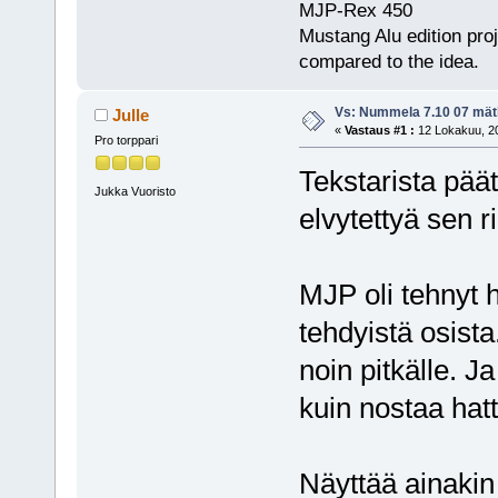
MJP-Rex 450
Mustang Alu edition pro
compared to the idea.
Vs: Nummela 7.10 07 mä
Julle
«
Vastaus #1 :
12 Lokakuu, 20
Pro torppari
Tekstarista päät
Jukka Vuoristo
elvytettyä sen 
MJP oli tehnyt h
tehdyistä osista.
noin pitkälle. Ja
kuin nostaa hat
Näyttää ainakin