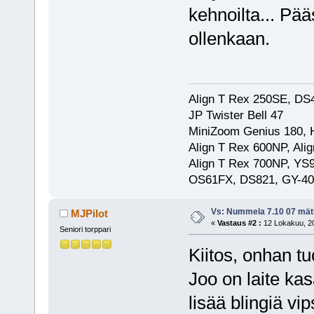
kehnoilta... Pä
ollenkaan.
Align T Rex 250SE, D
JP Twister Bell 47
MiniZoom Genius 180, 
Align T Rex 600NP, Al
Align T Rex 700NP, YS
OS61FX, DS821, GY-40
Vs: Nummela 7.10 07 mä
MJPilot
«
Vastaus #2 :
12 Lokakuu, 20
Seniori torppari
Kiitos, onhan t
Joo on laite kas
lisää blingiä v