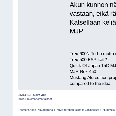
Akun kunnon näke
vastaan, eikä rä
Katsellaan keliä
MJP
Trex 600N Turbo mutta e
Trex 500 ESP kait?
Quick Of Japan 15C MJ
MJP-Rex 450
Mustang Alu edition pro
compared to the idea.
Sivuja: [
1
]
Siirry ylös
Kaikki lukemattomat aiheet
Kopterit.net
»
Kuvagalleria
»
Kuvia torppauksista ja vahingoista
»
Nummela  