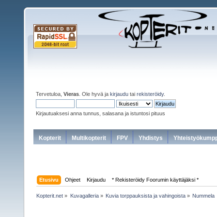
Tervetuloa,
Vieras
. Ole hyvä ja
kirjaudu
tai
rekisteröidy
.
Kirjautuaksesi anna tunnus, salasana ja istuntosi pituus
Kopterit
Multikopterit
FPV
Yhdistys
Yhteistyökumpp
Etusivu
Ohjeet
Kirjaudu
* Rekisteröidy Foorumin käyttäjäksi *
Kopterit.net
»
Kuvagalleria
»
Kuvia torppauksista ja vahingoista
»
Nummela  