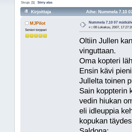
Sivuja: [
1
]
Siirry alas
Kirjoittaja
Aihe: Nummela 7.10 07
Nummela 7.10 07 mätkäh
MJPilot
«
:
08 Lokakuu, 2007, 17:27:2
Seniori torppari
Oltiin Jullen k
vinguttaan.
Oma kopteri läht
Ensin kävi pieni 
Jullelta toinen
Sain koppterin 
vedin hiukan om
eli idleuppia keh
kopukan täydest
Saldona: