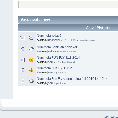
Vastaavat aiheet
Aihe / Aloittaja
Nummela today?
Aloittaja
mnentwig
«
1
2
...
90
91
»
Lennätyspaikat
Nummela.Lankilan päiväkoti.
Aloittaja
jaska.t
Yleinen keskustelu
Nummela FUN FLY 31.8.2014
Aloittaja
jasu
«
1
2
»
Tapahtumat
Nummela Fun Fly 30.8.2015
Aloittaja
jasu
Tapahtumat
Nummela Fun Fly sunnuntaina 4.9.2016 klo 12->
Aloittaja
jasu
Tapahtumat
SMF 2.0.1