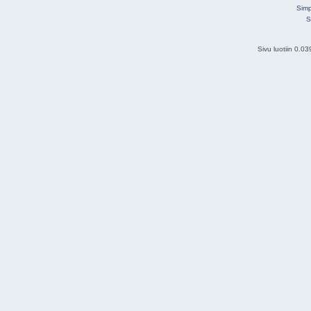
Simp
S
Sivu luotiin 0.0