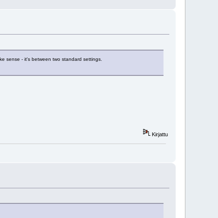
e sense - it's between two standard settings.
Kirjattu