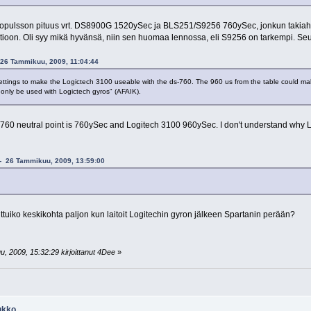
vopulsson pituus vrt. DS8900G 1520ySec ja BLS251/S9256 760ySec, jonkun takiahan 
oon. Oli syy mikä hyvänsä, niin sen huomaa lennossa, eli S9256 on tarkempi. Se
 26 Tammikuu, 2009, 11:04:44
settings to make the Logictech 3100 useable with the ds-760. The 960 us from the table could mak
n only be used with Logictech gyros" (AFAIK).
s760 neutral point is 760ySec and Logitech 3100 960ySec. I don't understand why 
u - 26 Tammikuu, 2009, 13:59:00
tuiko keskikohta paljon kun laitoit Logitechin gyron jälkeen Spartanin perään?
, 2009, 15:32:29 kirjoittanut 4Dee
»
ukko