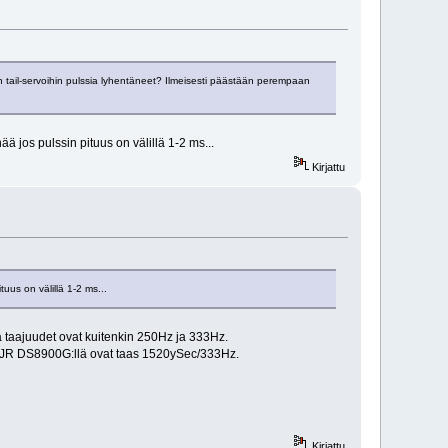
ail-servoihin pulssia lyhentäneet? Ilmeisesti päästään perempaan
ä jos pulssin pituus on välillä 1-2 ms...
Kirjattu
uus on välillä 1-2 ms...
 taajuudet ovat kuitenkin 250Hz ja 333Hz.
t JR DS8900G:llä ovat taas 1520ySec/333Hz.
Kirjattu