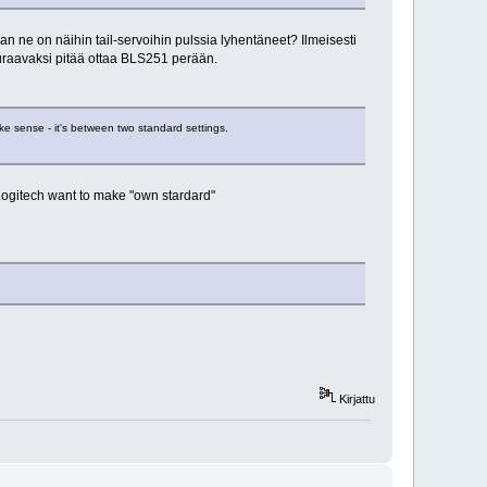
ne on näihin tail-servoihin pulssia lyhentäneet? Ilmeisesti
uraavaksi pitää ottaa BLS251 perään.
e sense - it's between two standard settings.
Logitech want to make "own stardard"
Kirjattu