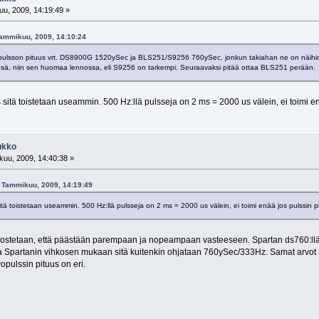
u, 2009, 14:19:49 »
Tammikuu, 2009, 14:10:24
pulsson pituus vrt. DS8900G 1520ySec ja BLS251/S9256 760ySec, jonkun takiahan ne on näihin t
änsä, niin sen huomaa lennossa, eli S9256 on tarkempi. Seuraavaksi pitää ottaa BLS251 perään.
sitä toistetaan useammin. 500 Hz:llä pulsseja on 2 ms = 2000 us välein, ei toimi enä
ukko
uu, 2009, 14:40:38 »
26 Tammikuu, 2009, 14:19:49
tä toistetaan useammin. 500 Hz:llä pulsseja on 2 ms = 2000 us välein, ei toimi enää jos pulssin pit
a nostetaan, että päästään parempaan ja nopeampaan vasteeseen. Spartan ds760:llä
a Spartanin vihkosen mukaan sitä kuitenkin ohjataan 760ySec/333Hz. Samat arvo
opulssin pituus on eri.