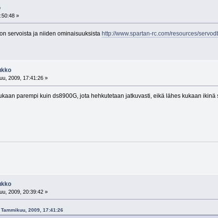
o
:50:48 »
on servoista ja niiden ominaisuuksista
http://www.spartan-rc.com/resources/servod
ukko
u, 2009, 17:41:26 »
aan parempi kuin ds8900G, jota hehkutetaan jatkuvasti, eikä lähes kukaan ikinä s
ukko
u, 2009, 20:39:42 »
24 Tammikuu, 2009, 17:41:26