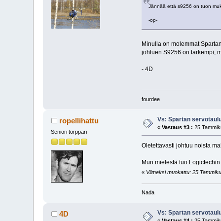
Jännää että s9256 on tuon muka
-op-
Minulla on molemmat Spartani
johtuen S9256 on tarkempi, m
- 4D
fourdee
Vs: Spartan servotaul
ropellihattu
«
Vastaus #3 :
25 Tammiku
Seniori torppari
Oletettavasti johtuu noista ma
Mun mielestä tuo Logictechin 
«
Viimeksi muokattu: 25 Tammikuu,
Nada
Vs: Spartan servotaul
4D
«
Vastaus #4 :
25 Tammiku