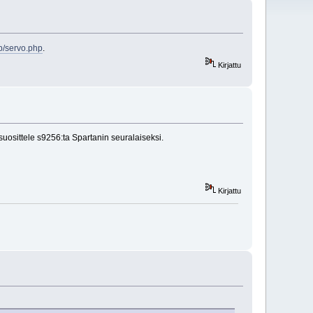
b/servo.php
.
Kirjattu
uosittele s9256:ta Spartanin seuralaiseksi.
Kirjattu