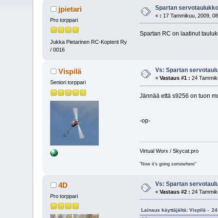
Spartan servotaulukk
jpietari
«
:
17 Tammikuu, 2009, 08
Pro torppari
Spartan RC on laatinut tauluk
Jukka Pietarinen RC-Kopterit Ry
/ 0016
Vs: Spartan servotaul
Vispilä
«
Vastaus #1 :
24 Tammiku
Seniori torppari
Jännää että s9256 on tuon muk
-op-
Virtual Worx / Skycat.pro
"Now it's going somewhere"
Vs: Spartan servotaul
4D
«
Vastaus #2 :
24 Tammiku
Pro torppari
Lainaus käyttäjältä: Vispilä - 