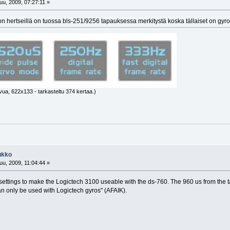
u, 2009, 07:27:11 »
von hertseillä on tuossa bls-251/9256 tapauksessa merkitystä koska tällaiset on gy
vua, 622x133 - tarkasteltu 374 kertaa.)
ukko
u, 2009, 11:04:44 »
t settings to make the Logictech 3100 useable with the ds-760. The 960 us from the 
can only be used with Logictech gyros" (AFAIK).