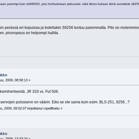
an parempi kuin ds8900G, jota hehkutetaan jatkuvasti, eikä lähes kukaan ikinä suosittele s9256
n perässä eri kopuissa ja todellakin S9256 tuntuu paremmalta. Pito on molemmissa 
m. pironopeus on helpompi hallita.
ukko
u, 2009, 08:58:13 »
ksimihertseistä. JR 333 vs. Fut 506.
servojen pulssiarvo on väärin. Eiks se ole sama kuin esim. BLS-251, 9256...?
 2009, 09:02:07 kirjoittanut ropellihattu
»
ukko
u, 2009, 13:33:24 »