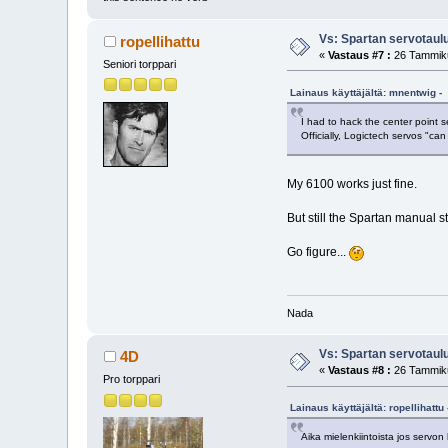
Vs: Spartan servotaul
ropellihattu
«
Vastaus #7 :
26 Tammiku
Seniori torppari
Lainaus käyttäjältä: mnentwig -
I had to hack the center point 
Officially, Logictech servos "ca
My 6100 works just fine.
But still the Spartan manual 
Go figure...
Nada
Vs: Spartan servotaul
4D
«
Vastaus #8 :
26 Tammiku
Pro torppari
Lainaus käyttäjältä: ropellihatt
Aika mielenkiintoista jos servo