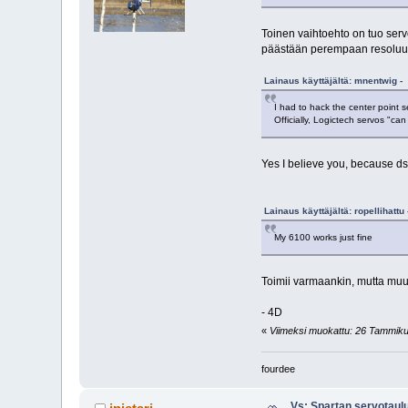
Toinen vaihtoehto on tuo ser
päästään perempaan resoluuti
Lainaus käyttäjältä: mnentwig -
I had to hack the center point 
Officially, Logictech servos "ca
Yes I believe you, because d
Lainaus käyttäjältä: ropellihatt
My 6100 works just fine
Toimii varmaankin, mutta muut
- 4D
«
Viimeksi muokattu: 26 Tammikuu
fourdee
Vs: Spartan servotaul