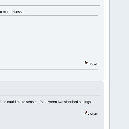
ron mainoksessa:
Kirjattu
table could make sense - it's between two standard settings.
Kirjattu