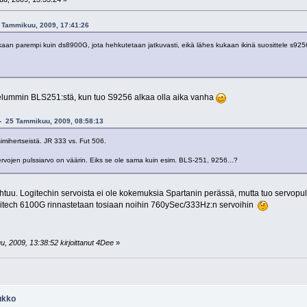
24 Tammikuu, 2009, 17:41:26
an parempi kuin ds8900G, jota hehkutetaan jatkuvasti, eikä lähes kukaan ikinä suosittele s9256
elummin BLS251:stä, kun tuo S9256 alkaa olla aika vanha
u - 25 Tammikuu, 2009, 08:58:13
imihertseistä. JR 333 vs. Fut 506.
rvojen pulssiarvo on väärin. Eiks se ole sama kuin esim. BLS-251, 9256...?
htuu. Logitechin servoista ei ole kokemuksia Spartanin perässä, mutta tuo servopuls
gitech 6100G rinnastetaan tosiaan noihin 760ySec/333Hz:n servoihin
, 2009, 13:38:52 kirjoittanut 4Dee
»
ukko