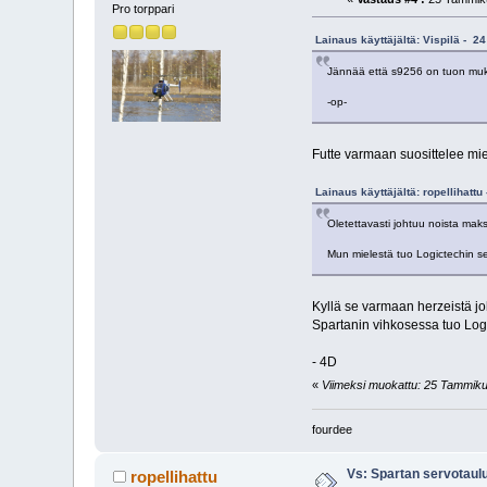
Pro torppari
Lainaus käyttäjältä: Vispilä - 
Jännää että s9256 on tuon muka
-op-
Futte varmaan suosittelee mi
Lainaus käyttäjältä: ropellihatt
Oletettavasti johtuu noista maks
Mun mielestä tuo Logictechin se
Kyllä se varmaan herzeistä jo
Spartanin vihkosessa tuo Lo
- 4D
«
Viimeksi muokattu: 25 Tammikuu
fourdee
Vs: Spartan servotaul
ropellihattu