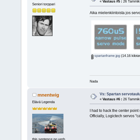
«
Vastaus #5 :
26 Tammiku
Seniori torppari
Aika mielenkiintoista jos ser
spartanframe.jpg
(14.16 kilota
Nada
Vs: Spartan servotaul
mnentwig
«
Vastaus #6 :
26 Tammiku
Elävä Legenda
I had to hack the center poin
Officially, Logictech servos "
this sentence no verb