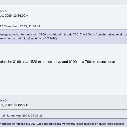
ukko
u, 2009, 13:59:00 »
 26 Tammikuu, 2009, 11:04:44
settings to make the Logictech 3100 useable with the ds-760. The 960 us from the table could mak
n only be used with Logictech gyros" (AFAIK).
states the 3100 as a 1520 microsec servo and 6100 as a 760 microsec servo.
ukko
u, 2009, 14:10:24 »
u - 26 Tammikuu, 2009, 07:27:11
n hertseillä on tuossa bls-251/9256 tapauksessa merkitystä koska tällaiset on gyron mainoksessa: