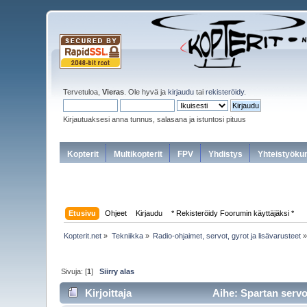
Tervetuloa,
Vieras
. Ole hyvä ja
kirjaudu
tai
rekisteröidy
.
Kirjautuaksesi anna tunnus, salasana ja istuntosi pituus
Kopterit
Multikopterit
FPV
Yhdistys
Yhteistyöku
Etusivu
Ohjeet
Kirjaudu
* Rekisteröidy Foorumin käyttäjäksi *
Kopterit.net
»
Tekniikka
»
Radio-ohjaimet, servot, gyrot ja lisävarusteet
Sivuja: [
1
]
Siirry alas
Kirjoittaja
Aihe: Spartan servo