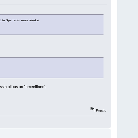
:ta Spartanin seuralaiseksi.
sin pituus on 'ihmeellinen'.
Kirjattu