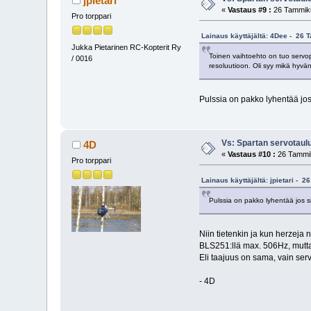
jpietari
«
Vastaus #9 :
26 Tammiku
Pro torppari
Lainaus käyttäjältä: 4Dee - 26 
Jukka Pietarinen RC-Kopterit Ry
Toinen vaihtoehto on tuo servo
/ 0016
resoluutioon. Oli syy mikä hyv
Pulssia on pakko lyhentää jos 
Vs: Spartan servotaul
4D
«
Vastaus #10 :
26 Tammik
Pro torppari
Lainaus käyttäjältä: jpietari - 
Pulssia on pakko lyhentää jos si
Niin tietenkin ja kun herzej
BLS251:llä max. 506Hz, mutt
Eli taajuus on sama, vain serv
- 4D