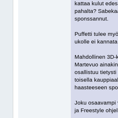
kattaa kulut edes
pahalta? Sabekaa
sponssannut.
Puffetti tulee myö
ukolle ei kannata 
Mahdollinen 3D-k
Martevuo ainakin l
osallistuu tietyst
toisella kauppiaa
haasteeseen spon
Joku osaavampi v
ja Freestyle ohje