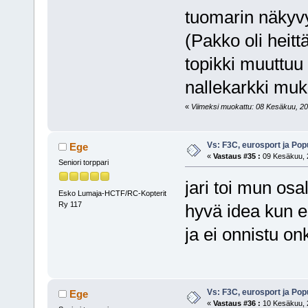
tuomarin näky
(Pakko oli heit
topikki muuttuu 
nallekarkki mu
«
Viimeksi muokattu: 08 Kesäkuu, 2007,
Vs: F3C, eurosport ja Pop
Ege
«
Vastaus #35 :
09 Kesäkuu, 2
Seniori torppari
jari toi mun os
Esko Lumaja-HCTF/RC-Kopterit
Ry 117
hyvä idea kun en
ja ei onnistu o
Vs: F3C, eurosport ja Pop
Ege
«
Vastaus #36 :
10 Kesäkuu, 2