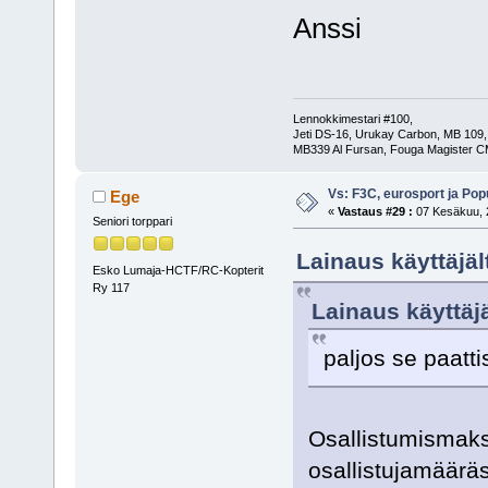
Anssi
Lennokkimestari #100,
Jeti DS-16, Urukay Carbon, MB 109,
MB339 Al Fursan, Fouga Magister C
Vs: F3C, eurosport ja Pop
Ege
«
Vastaus #29 :
07 Kesäkuu, 2
Seniori torppari
Lainaus käyttäjäl
Esko Lumaja-HCTF/RC-Kopterit
Ry 117
Lainaus käyttäj
paljos se paat
Osallistumismaksu
osallistujamääräs