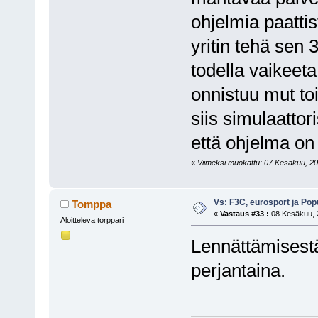
ohjelmia paattis
yritin tehä sen 3
todella vaikeet
onnistuu mut toi
siis simulaattor
että ohjelma on
«
Viimeksi muokattu: 07 Kesäkuu, 200
Vs: F3C, eurosport ja Pop
Tomppa
«
Vastaus #33 :
08 Kesäkuu, 2
Aloitteleva torppari
Lennättämisestä 
perjantaina.