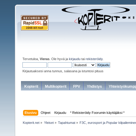
Tervetuloa,
Vieras
. Ole hyvä ja
kirjaudu
tai
rekisteröidy
.
Kirjautuaksesi anna tunnus, salasana ja istuntosi pituus
Kopterit
Multikopterit
FPV
Yhdistys
Yhteistyökumpp
Etusivu
Ohjeet
Kirjaudu
* Rekisteröidy Foorumin käyttäjäksi *
Kopterit.net
»
Yleiset
»
Tapahtumat
»
F3C, eurosport ja Popular kilpailemine