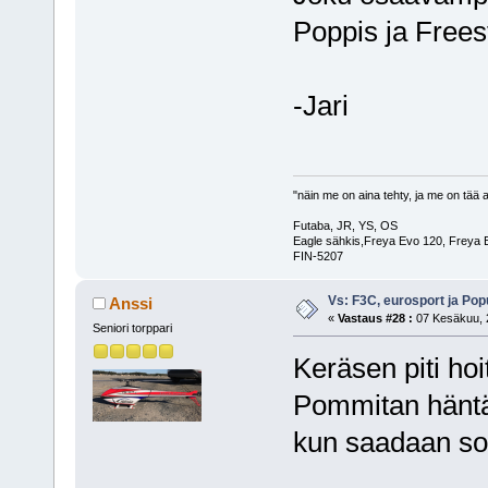
Poppis ja Freest
-Jari
"näin me on aina tehty, ja me on tää a
Futaba, JR, YS, OS
Eagle sähkis,Freya Evo 120, Freya E
FIN-5207
Vs: F3C, eurosport ja Pop
Anssi
«
Vastaus #28 :
07 Kesäkuu, 2
Seniori torppari
Keräsen piti hoi
Pommitan häntä 
kun saadaan so