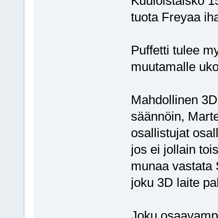
Kuuloistaisko 1
tuota Freyaa i
Puffetti tulee my
muutamalle ukol
Mahdollinen 3D-
säännöin, Martev
osallistujat osa
jos ei jollain to
munaa vastata
joku 3D laite p
Joku osaavampi 