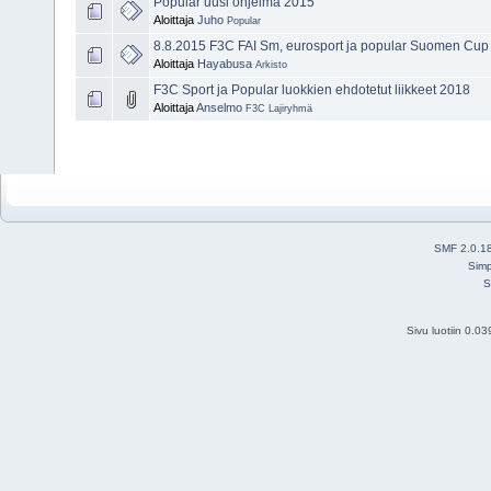
Popular uusi ohjelma 2015
Aloittaja
Juho
Popular
8.8.2015 F3C FAI Sm, eurosport ja popular Suomen Cup
Aloittaja
Hayabusa
Arkisto
F3C Sport ja Popular luokkien ehdotetut liikkeet 2018
Aloittaja
Anselmo
F3C Lajiryhmä
SMF 2.0.1
Simp
S
Sivu luotiin 0.0