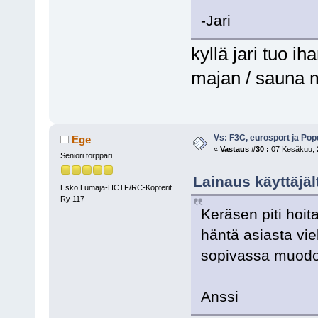
-Jari
kyllä jari tuo ih
majan / sauna
Vs: F3C, eurosport ja Pop
Ege
«
Vastaus #30 :
07 Kesäkuu, 2
Seniori torppari
Lainaus käyttäjäl
Esko Lumaja-HCTF/RC-Kopterit
Ry 117
Keräsen piti hoit
häntä asiasta vi
sopivassa muodo
Anssi