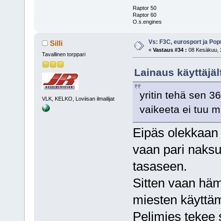
Raptor 50
Raptor 60
O.s.engines
Vs: F3C, eurosport ja Pop
Silli
«
Vastaus #34 :
08 Kesäkuu, 2
Tavallinen torppari
Lainaus käyttäjä
yritin tehä sen 36
VLK, KELKO, Loviisan ilmailijat
vaikeeta ei tuu 
Eipäs olekkaan 
vaan pari naksu
tasaseen.
Sitten vaan hä
miesten käyttä
Pelimies tekee 