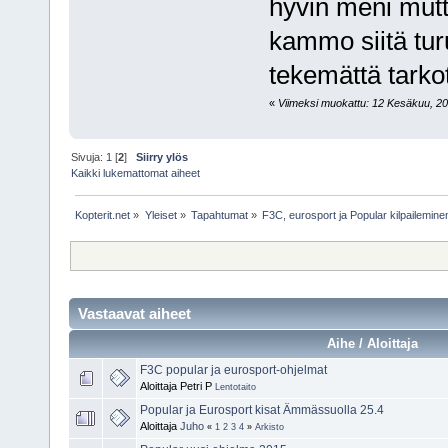
hyvin meni mutt
kammo siitä tur
tekemättä tarko
«
Viimeksi muokattu: 12 Kesäkuu, 200
Sivuja:
1
[
2
]
Siirry ylös
Kaikki lukemattomat aiheet
Kopterit.net
»
Yleiset
»
Tapahtumat
»
F3C, eurosport ja Popular kilpailemine
Vastaavat aiheet
Aihe / Aloittaja
F3C popular ja eurosport-ohjelmat
Aloittaja Petri P
Lentotaito
Popular ja Eurosport kisat Ämmässuolla 25.4
Aloittaja
Juho
«
1
2
3
4
»
Arkisto