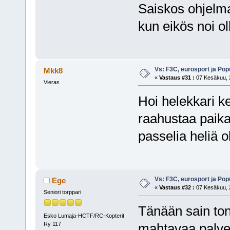
Saiskos ohjelma
kun eikös noi oll
Vs: F3C, eurosport ja Pop
Mkk8
«
Vastaus #31 :
07 Kesäkuu, 2
Vieras
Hoi helekkari ke
raahustaa paika
passelia heliä o
Vs: F3C, eurosport ja Pop
Ege
«
Vastaus #32 :
07 Kesäkuu, 2
Seniori torppari
Tänään sain ton
Esko Lumaja-HCTF/RC-Kopterit
Ry 117
mahtavaa palvelu