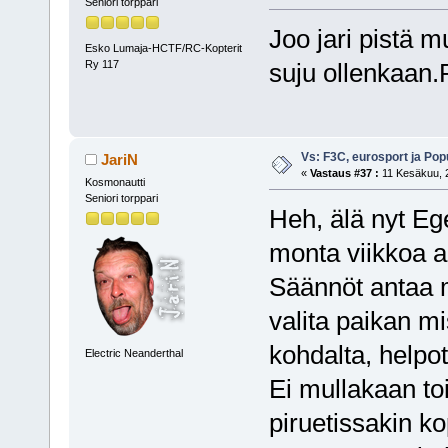
Seniori torppari
Joo jari pistä mu
Esko Lumaja-HCTF/RC-Kopterit
Ry 117
suju ollenkaan.
Vs: F3C, eurosport ja Pop
JariN
«
Vastaus #37 :
11 Kesäkuu, 2
Kosmonautti
Seniori torppari
Heh, älä nyt Ege
monta viikkoa ai
Säännöt antaa 
valita paikan mi
kohdalta, help
Electric Neanderthal
Ei mullakaan toi
piruetissakin k