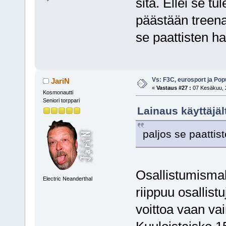
sitä. Ellei se 
päästään treenaa
se paattisten 
Vs: F3C, eurosport ja Pop
JariN
«
Vastaus #27 :
07 Kesäkuu, 2
Kosmonautti
Seniori torppari
Lainaus käyttäjä
paljos se paatti
Osallistumismak
Electric Neanderthal
riippuu osallist
voittoa vaan vai