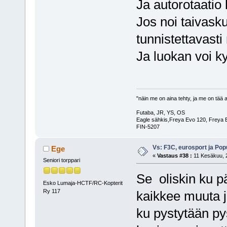
Ja autorotaatio
Jos noi taivask
tunnistettavasti 
Ja luokan voi ky
"näin me on aina tehty, ja me on tää a
Futaba, JR, YS, OS
Eagle sähkis,Freya Evo 120, Freya E
FIN-5207
Vs: F3C, eurosport ja Pop
Ege
«
Vastaus #38 :
11 Kesäkuu, 2
Seniori torppari
Se oliskin ku pä
Esko Lumaja-HCTF/RC-Kopterit
Ry 117
kaikkee muuta j
ku pystytään pys