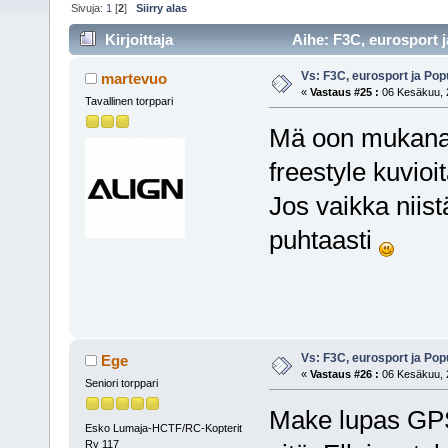
Sivuja:
1
[
2
]
Siirry alas
Kirjoittaja
Aihe: F3C, eurosport j
Vs: F3C, eurosport ja Pop
martevuo
«
Vastaus #25 :
06 Kesäkuu, 2
Tavallinen torppari
Mä oon mukana 
freestyle kuvioit
Jos vaikka niis
puhtaasti
Vs: F3C, eurosport ja Pop
Ege
«
Vastaus #26 :
06 Kesäkuu, 2
Seniori torppari
Make lupas GPS
Esko Lumaja-HCTF/RC-Kopterit
Ry 117