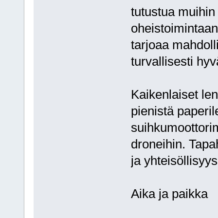
tutustua muihin 
oheistoimintaan 
tarjoaa mahdoll
turvallisesti hy
Kaikenlaiset lent
pienistä paperil
suihkumoottorima
droneihin. Tapa
ja yhteisöllisyys
Aika ja paikka