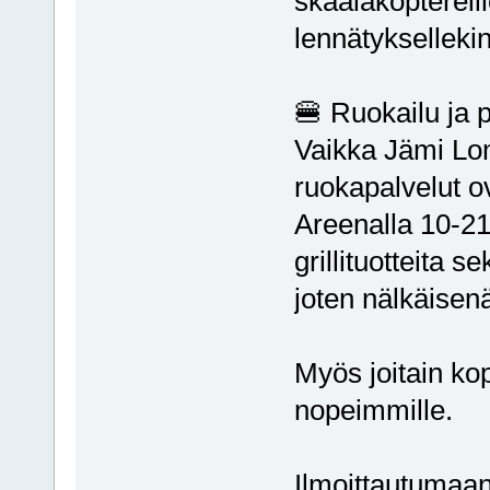
skaalakoptereil
lennätyksellekin
🍔 Ruokailu ja 
Vaikka Jämi Lom
ruokapalvelut 
Areenalla 10-21.
grillituotteita 
joten nälkäisenä
Myös joitain kop
nopeimmille.
Ilmoittautumaan