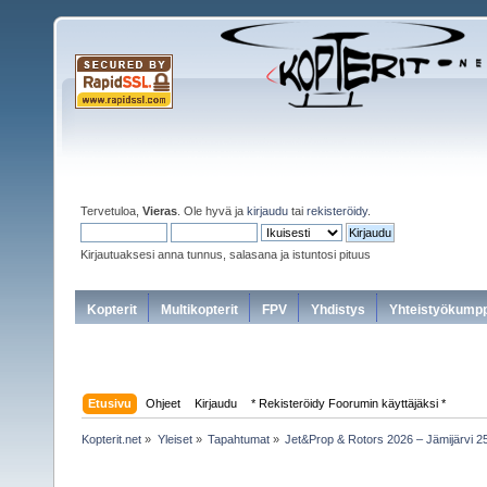
Tervetuloa,
Vieras
. Ole hyvä ja
kirjaudu
tai
rekisteröidy
.
Kirjautuaksesi anna tunnus, salasana ja istuntosi pituus
Kopterit
Multikopterit
FPV
Yhdistys
Yhteistyökumpp
Etusivu
Ohjeet
Kirjaudu
* Rekisteröidy Foorumin käyttäjäksi *
Kopterit.net
»
Yleiset
»
Tapahtumat
»
Jet&Prop & Rotors 2026 – Jämijärvi 2