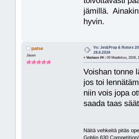
toivottavasti p
jämillä. Ainakin
hyvin.
Vs: Jet&Prop & Rotors 20
patse
28.6.2026
Jäsen
«
Vastaus #4 :
09 Maaliskuu, 2026, 
Voishan tonne l
jos toi lennät
niin vois jopa o
saada taas sää
Näitä vehkeitä pitäs op
Goblin 630 Competition