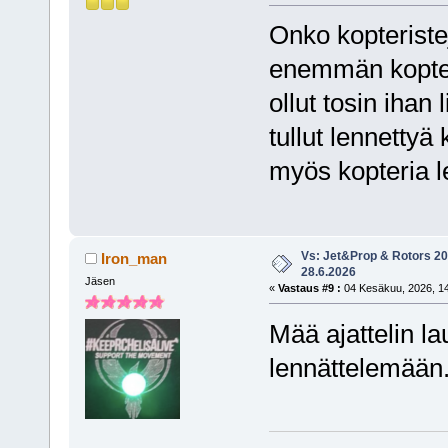
Onko kopteriste
enemmän koptere
ollut tosin ihan 
tullut lennettyä 
myös kopteria le
Vs: Jet&Prop & Rotors 20
Iron_man
28.6.2026
Jäsen
«
Vastaus #9 :
04 Kesäkuu, 2026, 14
Mää ajattelin la
lennättelemään