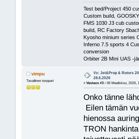
Test bed/Project 450 c
Custom build, GOOSKY
FMS 1030 J3 cub custom
build, RC Factory Sbac
Kyosho minium series 
Inferno 7.5 sports 4 C
conversion
Orbiter 2B Mini UAS -jä
Vs: Jet&Prop & Rotors 20
vimpu
28.6.2026
Tavallinen torppari
«
Vastaus #3 :
06 Maaliskuu, 2026, 
Onko tänne läh
Eilen tämän vu
hienossa auring
TRON hankinta 