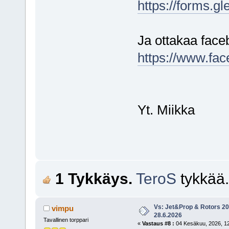
https://forms.g
Ja ottakaa face
https://www.fa
Yt. Miikka
1 Tykkäys.
TeroS
tykkää.
Vs: Jet&Prop & Rotors 20
vimpu
28.6.2026
Tavallinen torppari
«
Vastaus #8 :
04 Kesäkuu, 2026, 12