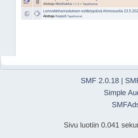
Aloittaja
Mesihukka
«
1
2
»
Tapahtumat
Lennokkiharrastuksen esittelypäivä Ahmosuolla 23.5.20
Aloittaja
Kaapeli
Tapahtumat
SMF 2.0.18
|
SMF
Simple Au
SMFAd
Sivu luotiin 0.041 seku