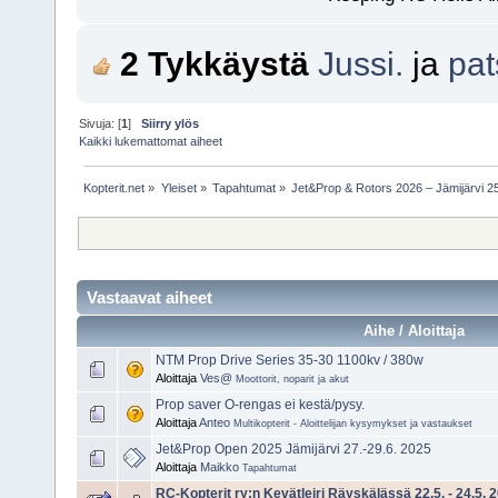
2 Tykkäystä
Jussi.
ja
pat
Sivuja: [
1
]
Siirry ylös
Kaikki lukemattomat aiheet
Kopterit.net
»
Yleiset
»
Tapahtumat
»
Jet&Prop & Rotors 2026 – Jämijärvi 2
Vastaavat aiheet
Aihe / Aloittaja
NTM Prop Drive Series 35-30 1100kv / 380w
Aloittaja
Ves@
Moottorit, noparit ja akut
Prop saver O-rengas ei kestä/pysy.
Aloittaja
Anteo
Multikopterit - Aloittelijan kysymykset ja vastaukset
Jet&Prop Open 2025 Jämijärvi 27.-29.6. 2025
Aloittaja
Maikko
Tapahtumat
RC-Kopterit ry:n Kevätleiri Räyskälässä 22.5. - 24.5. 