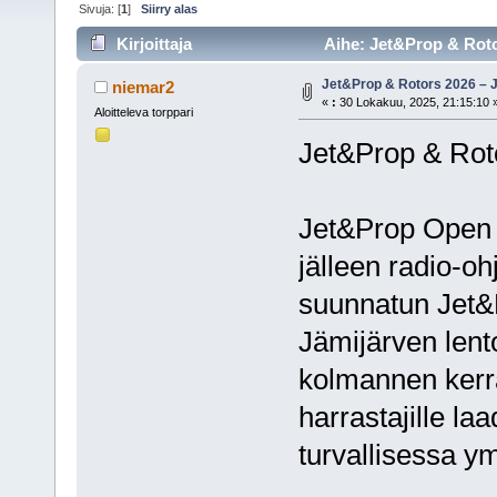
Sivuja: [
1
]
Siirry alas
Kirjoittaja
Aihe: Jet&Prop & Rotor
Jet&Prop & Rotors 2026 – J
niemar2
«
:
30 Lokakuu, 2025, 21:15:10 
Aloitteleva torppari
Jet&Prop & Rot
Jet&Prop Open 
jälleen radio-ohj
suunnatun Jet&
Jämijärven lent
kolmannen kerra
harrastajille l
turvallisessa y