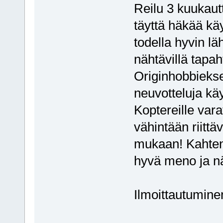
Reilu 3 kuukaut
täyttä häkää kä
todella hyvin lä
nähtävillä tapa
Originhobbieks
neuvotteluja k
Koptereille vara
vähintään riittä
mukaan! Kahten
hyvä meno ja nä
Ilmoittautumine