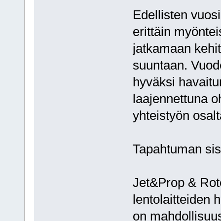
Edellisten vuos
erittäin myönte
jatkamaan kehi
suuntaan. Vuod
hyväksi havaitu
laajennettuna o
yhteistyön osalt
Tapahtuman sis
Jet&Prop & Roto
lentolaitteiden 
on mahdollisuus