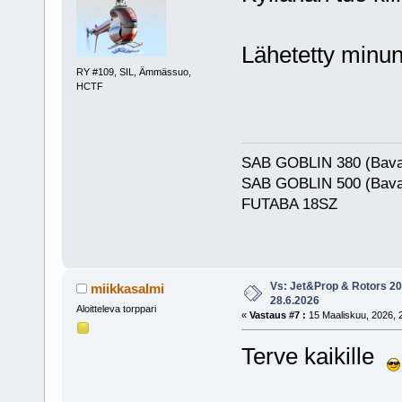
Lähetetty minun
RY #109, SIL, Ämmässuo,
HCTF
SAB GOBLIN 380 (Bava
SAB GOBLIN 500 (Bava
FUTABA 18SZ
Vs: Jet&Prop & Rotors 20
miikkasalmi
28.6.2026
Aloitteleva torppari
«
Vastaus #7 :
15 Maaliskuu, 2026, 
Terve kaikille