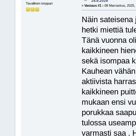
28.6.2026
Tavallinen torppari
«
Vastaus #1 :
08 Marraskuu, 2025, 
Näin sateisena
hetki miettiä tu
Tänä vuonna oli
kaikkineen hien
sekä isompaa ki
Kauhean vähän 
aktiivista harra
kaikkineen puitt
mukaan ensi vuon
porukkaa saapu
tulossa useampi
varmasti saa . 