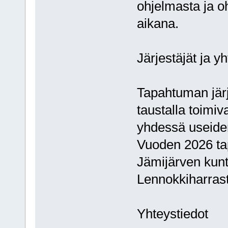
ohjelmasta ja o
aikana.
Järjestäjät ja 
Tapahtuman jär
taustalla toimiv
yhdessä useiden
Vuoden 2026 t
Jämijärven kunt
Lennokkiharrast
Yhteystiedot