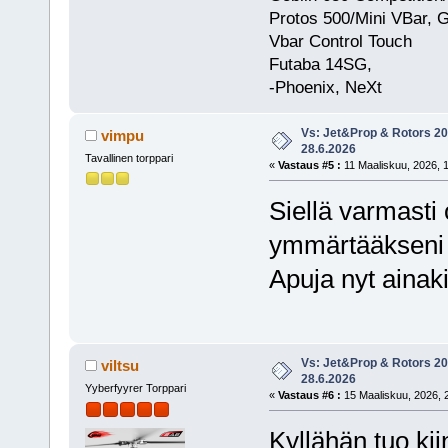
Protos 500/Mini VBar, 
Vbar Control Touch
Futaba 14SG,
-Phoenix, NeXt
Vs: Jet&Prop & Rotors 20
vimpu
28.6.2026
Tavallinen torppari
«
Vastaus #5 :
11 Maaliskuu, 2026, 1
Siellä varmasti o
ymmärtääkseni k
Apuja nyt ainaki
Vs: Jet&Prop & Rotors 20
viltsu
28.6.2026
Yyberfyyrer Torppari
«
Vastaus #6 :
15 Maaliskuu, 2026, 
Kyllähän tuo kii