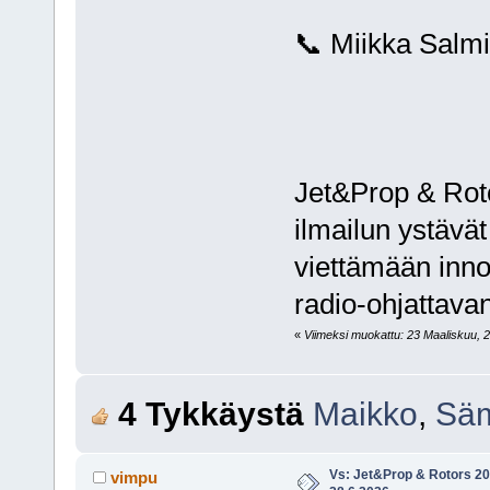
📞 Miikka Salm
Jet&Prop & Rotor
ilmailun ystävät
viettämään innos
radio-ohjattavan
«
Viimeksi muokattu: 23 Maaliskuu, 20
4 Tykkäystä
Maikko
,
Sä
Vs: Jet&Prop & Rotors 20
vimpu