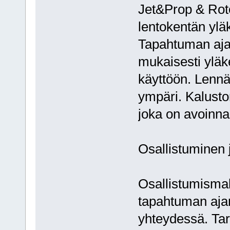
Jet&Prop & Roto
lentokentän yläk
Tapahtuman aja
mukaisesti yläk
käyttöön. Lenn
ympäri. Kalusto
joka on avoinna 
Osallistuminen 
Osallistumismak
tapahtuman ajan
yhteydessä. Tar