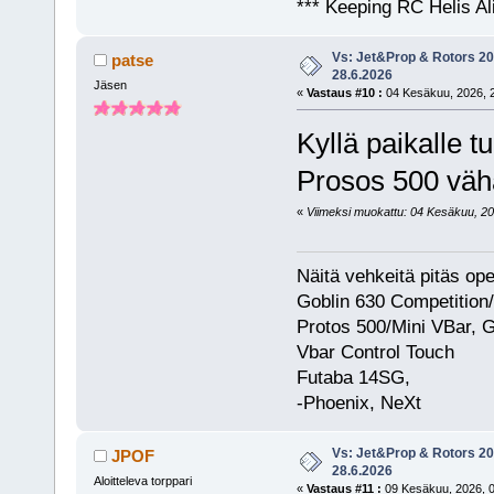
*** Keeping RC Helis Al
Vs: Jet&Prop & Rotors 20
patse
28.6.2026
Jäsen
«
Vastaus #10 :
04 Kesäkuu, 2026, 2
Kyllä paikalle t
Prosos 500 vähä
«
Viimeksi muokattu: 04 Kesäkuu, 2026
Näitä vehkeitä pitäs op
Goblin 630 Competition
Protos 500/Mini VBar, 
Vbar Control Touch
Futaba 14SG,
-Phoenix, NeXt
Vs: Jet&Prop & Rotors 20
JPOF
28.6.2026
Aloitteleva torppari
«
Vastaus #11 :
09 Kesäkuu, 2026, 0