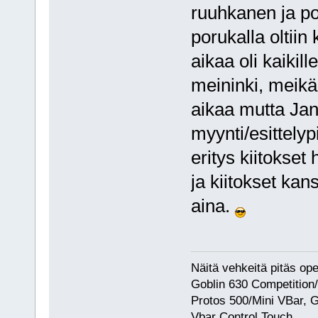
ruuhkanen ja po
porukalla oltiin
aikaa oli kaiki
meininki, meik
aikaa mutta Jan
myynti/esittely
eritys kiitokset 
ja kiitokset kan
aina.
Näitä vehkeitä pitäs op
Goblin 630 Competition
Protos 500/Mini VBar, 
Vbar Control Touch