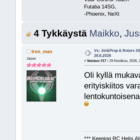
Futaba 14SG,
-Phoenix, NeXt
4 Tykkäystä
Maikko
,
Jus
Vs: Jet&Prop & Rotors 20
Iron_man
28.6.2026
Jäsen
«
Vastaus #17 :
29 Kesäkuu, 2026, 2
Oli kyllä mukav
erityiskiitos va
lentokuntoisena
*** Keeping RC Helis Al