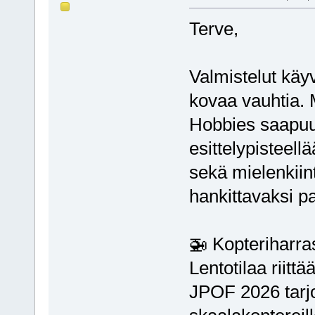
Terve,
Valmistelut kä
kovaa vauhtia. M
Hobbies saapuu 
esittelypisteell
sekä mielenkiin
hankittavaksi pa
🚁 Kopteriharra
Lentotilaa riittä
JPOF 2026 tarjo