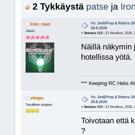
2 Tykkäystä
patse
ja
Iro
Vs: Jet&Prop & Rotors 20
Iron_man
28.6.2026
Jäsen
«
Vastaus #12 :
21 Kesäkuu, 2026, 1
Näillä näkymin 
hotellissa yötä.
*** Keeping RC Helis Al
Vs: Jet&Prop & Rotors 20
vimpu
28.6.2026
Tavallinen torppari
«
Vastaus #13 :
21 Kesäkuu, 2026, 2
Toivotaan että k
?