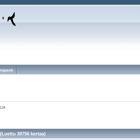
mppanit
 128
(Luettu 38756 kertaa)