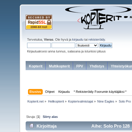
Tervetuloa,
Vieras
. Ole hyvä ja
kirjaudu
tai
rekisteröidy
.
Kirjautuaksesi anna tunnus, salasana ja istuntosi pituus
Kopterit
Multikopterit
FPV
Yhdistys
Yhteistyöku
Etusivu
Ohjeet
Kirjaudu
* Rekisteröidy Foorumin käyttäjäksi *
Kopterit.net
»
Helikopterit
»
Kopterivalmistajat
»
Nine Eagles
»
Solo Pro
Sivuja: [
1
]
Siirry alas
Kirjoittaja
Aihe: Solo Pro 128 