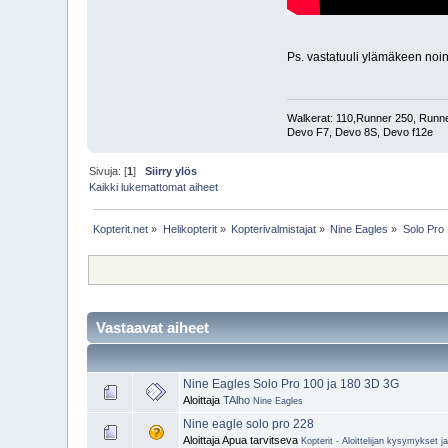
Ps. vastatuuli ylämäkeen noin
Walkerat: 110,Runner 250, Runner
Devo F7, Devo 8S, Devo f12e
Sivuja: [
1
]
Siirry ylös
Kaikki lukemattomat aiheet
Kopterit.net
»
Helikopterit
»
Kopterivalmistajat
»
Nine Eagles
»
Solo Pro
Vastaavat aiheet
Nine Eagles Solo Pro 100 ja 180 3D 3G
Aloittaja
TAlho
Nine Eagles
Nine eagle solo pro 228
Aloittaja Apua tarvitseva
Kopterit - Aloittelijan kysymykset 