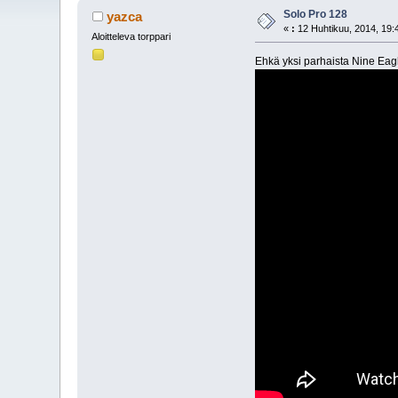
Solo Pro 128
yazca
«
:
12 Huhtikuu, 2014, 19:
Aloitteleva torppari
Ehkä yksi parhaista Nine Eagl