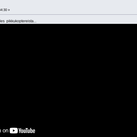
44:30 »
es pikkukoptereista...