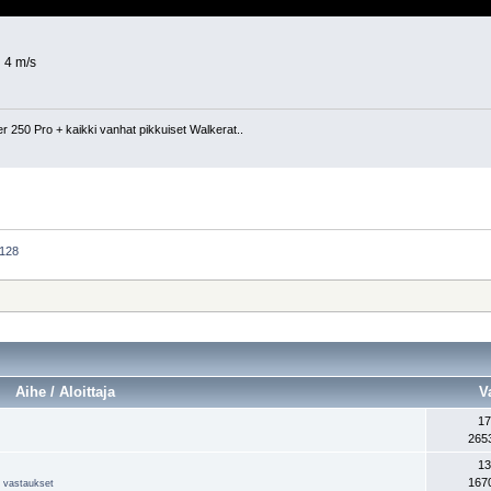
 4 m/s
 250 Pro + kaikki vanhat pikkuiset Walkerat..
 128
Aihe / Aloittaja
V
17
265
13
167
ja vastaukset