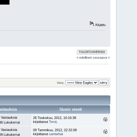
Kirjattu
TULOSTUSVERSIO
« edellinen
seuraava »
Siirry:
astauksia
Uusin viesti
 Vastauksia
26 Toukokuu, 2012, 10:16:38
kirjoittanut
TeroL
36 Lukukerrat
 Vastauksia
09 Tammikuu, 2012, 22:32:08
kirjoittanut
samiwhat
09 Lukukerrat