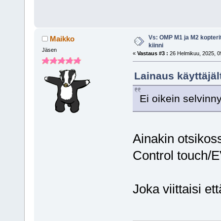
Vs: OMP M1 ja M2 kopterit
Maikko
kiinni
Jäsen
«
Vastaus #3 :
26 Helmikuu, 2025, 0
Lainaus käyttäjäl
Ei oikein selvinn
Ainakin otsiko
Control touch/
Joka viittaisi et