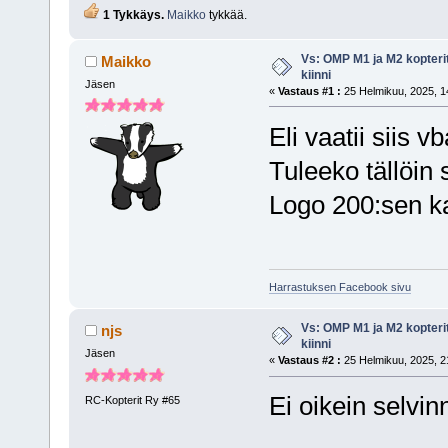
1 Tykkäys.
Maikko
tykkää.
Vs: OMP M1 ja M2 kopterit
Maikko
kiinni
Jäsen
«
Vastaus #1 :
25 Helmikuu, 2025, 1
Eli vaatii siis 
Tuleeko tällöin
Logo 200:sen k
Harrastuksen Facebook sivu
Vs: OMP M1 ja M2 kopterit
njs
kiinni
Jäsen
«
Vastaus #2 :
25 Helmikuu, 2025, 2
Ei oikein selvin
RC-Kopterit Ry #65