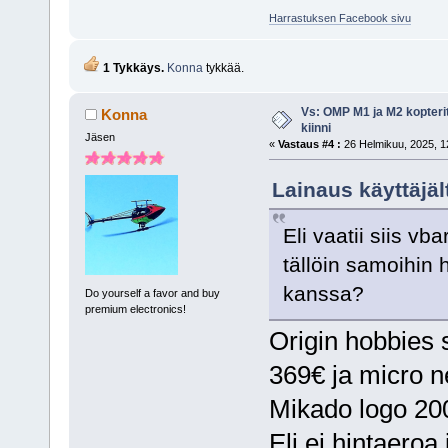
Harrastuksen Facebook sivu
1 Tykkäys.
Konna
tykkää.
Vs: OMP M1 ja M2 kopterit
Konna
kiinni
Jäsen
«
Vastaus #4 :
26 Helmikuu, 2025, 1
Lainaus käyttäjäl
Eli vaatii siis vb
tällöin samoihin
kanssa?
Do yourself a favor and buy
premium electronics!
Origin hobbies 
369€ ja micro n
Mikado logo 200
Eli ei hintaeroa