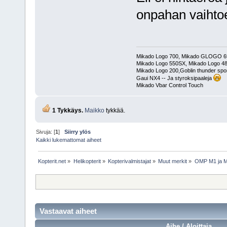
onpahan vaihto
Mikado Logo 700, Mikado GLOGO 
Mikado Logo 550SX, Mikado Logo 4
Mikado Logo 200,Goblin thunder spor
Gaui NX4 -- Ja styroksipaaleja
Mikado Vbar Control Touch
1 Tykkäys.
Maikko
tykkää.
Sivuja: [
1
]
Siirry ylös
Kaikki lukemattomat aiheet
Kopterit.net
»
Helikopterit
»
Kopterivalmistajat
»
Muut merkit
»
OMP M1 ja M2 
Vastaavat aiheet
Aihe / Aloittaja