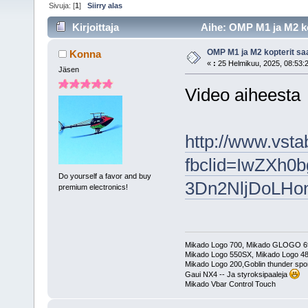
Sivuja: [
1
]
Siirry alas
Kirjoittaja
Aihe: OMP M1 ja M2 kop
OMP M1 ja M2 kopterit saa
Konna
«
:
25 Helmikuu, 2025, 08:53:
Jäsen
Video aiheesta
http://www.vsta
fbclid=IwZXh
Do yourself a favor and buy
3Dn2NljDoLHo
premium electronics!
Mikado Logo 700, Mikado GLOGO 
Mikado Logo 550SX, Mikado Logo 4
Mikado Logo 200,Goblin thunder spor
Gaui NX4 -- Ja styroksipaaleja
Mikado Vbar Control Touch