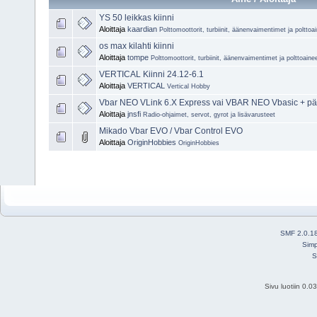
YS 50 leikkas kiinni
Aloittaja
kaardian
Polttomoottorit, turbiinit, äänenvaimentimet ja polttoa
os max kilahti kiinni
Aloittaja
tompe
Polttomoottorit, turbiinit, äänenvaimentimet ja polttoaine
VERTICAL Kiinni 24.12-6.1
Aloittaja
VERTICAL
Vertical Hobby
Vbar NEO VLink 6.X Express vai VBAR NEO Vbasic + päi
Aloittaja
jnsfi
Radio-ohjaimet, servot, gyrot ja lisävarusteet
Mikado Vbar EVO / Vbar Control EVO
Aloittaja
OriginHobbies
OriginHobbies
SMF 2.0.1
Simp
S
Sivu luotiin 0.0