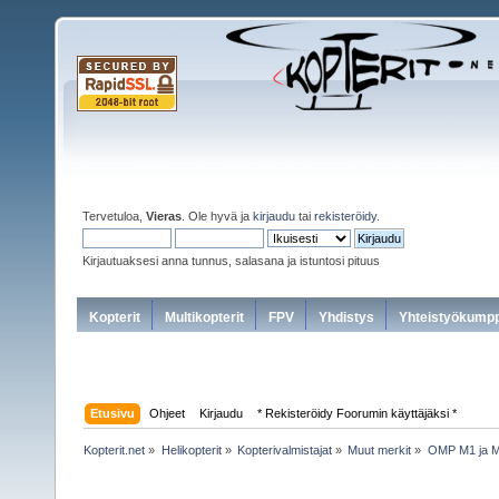
Tervetuloa,
Vieras
. Ole hyvä ja
kirjaudu
tai
rekisteröidy
.
Kirjautuaksesi anna tunnus, salasana ja istuntosi pituus
Kopterit
Multikopterit
FPV
Yhdistys
Yhteistyökumpp
Etusivu
Ohjeet
Kirjaudu
* Rekisteröidy Foorumin käyttäjäksi *
Kopterit.net
»
Helikopterit
»
Kopterivalmistajat
»
Muut merkit
»
OMP M1 ja M2 