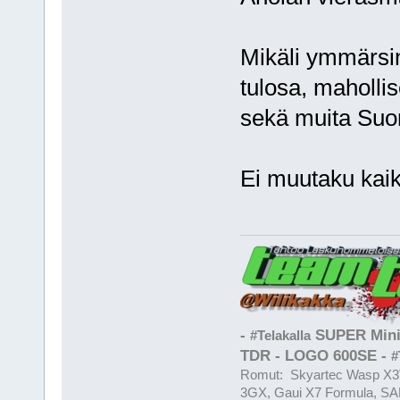
Mikäli ymmärsin
tulosa, maholli
sekä muita Suom
Ei muutaku kai
-
SUPER Mini
#Telakalla
TDR - LOGO 600SE -
#
Romut: Skyartec Wasp X3V
3GX, Gaui X7 Formula, SAB