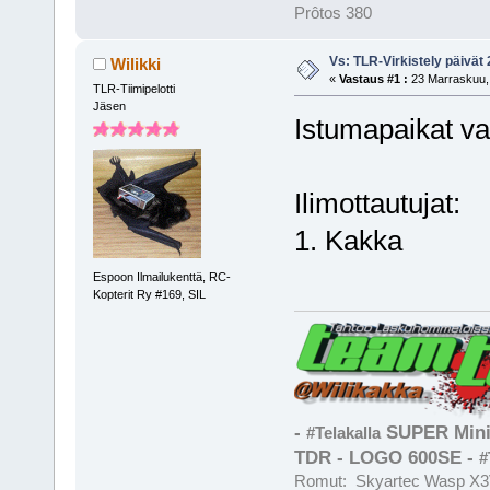
Prôtos 380
Vs: TLR-Virkistely päivät
Wilikki
«
Vastaus #1 :
23 Marraskuu, 
TLR-Tiimipelotti
Jäsen
Istumapaikat va
Ilimottautujat:
1. Kakka
Espoon Ilmailukenttä, RC-
Kopterit Ry #169, SIL
-
SUPER Mini
#Telakalla
TDR - LOGO 600SE -
#
Romut: Skyartec Wasp X3V