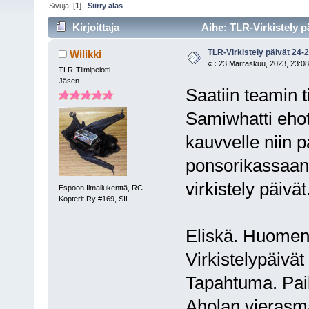
Sivuja: [
1
]
Siirry alas
Kirjoittaja
Aihe: TLR-Virkistely p
TLR-Virkistely päivät 24-
Wilikki
«
:
23 Marraskuu, 2023, 23:08
TLR-Tiimipelotti
Jäsen
Saatiin teamin t
Samiwhatti ehot
kauvvelle niin p
ponsorikassaan 
virkistely päivä
Espoon Ilmailukenttä, RC-
Kopterit Ry #169, SIL
Eliskä. Huomen
Virkistelypäivä
Tapahtuma. Pai
Aholan vierasm