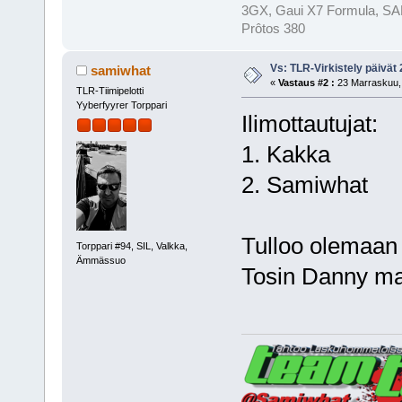
3GX, Gaui X7 Formula, SAB
Prôtos 380
Vs: TLR-Virkistely päivät
samiwhat
«
Vastaus #2 :
23 Marraskuu, 
TLR-Tiimipelotti
Yyberfyyrer Torppari
Ilimottautujat:
1. Kakka
2. Samiwhat
Tulloo olemaan 
Torppari #94, SIL, Valkka,
Ämmässuo
Tosin Danny mai