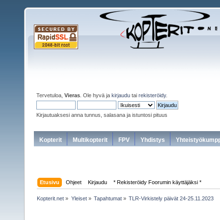
Tervetuloa,
Vieras
. Ole hyvä ja
kirjaudu
tai
rekisteröidy
.
Kirjautuaksesi anna tunnus, salasana ja istuntosi pituus
Kopterit
Multikopterit
FPV
Yhdistys
Yhteistyökumpp
Etusivu
Ohjeet
Kirjaudu
* Rekisteröidy Foorumin käyttäjäksi *
Kopterit.net
»
Yleiset
»
Tapahtumat
»
TLR-Virkistely päivät 24-25.11.2023