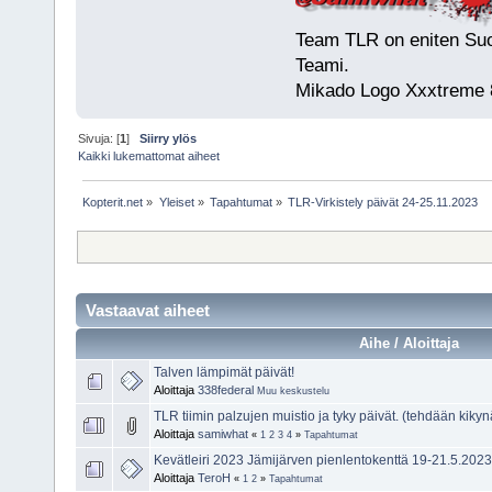
Team TLR on eniten Suo
Teami.
Mikado Logo Xxxtreme 
Sivuja: [
1
]
Siirry ylös
Kaikki lukemattomat aiheet
Kopterit.net
»
Yleiset
»
Tapahtumat
»
TLR-Virkistely päivät 24-25.11.2023
Vastaavat aiheet
Aihe / Aloittaja
Talven lämpimät päivät!
Aloittaja
338federal
Muu keskustelu
TLR tiimin palzujen muistio ja tyky päivät. (tehdään ki
Aloittaja
samiwhat
«
1
2
3
4
»
Tapahtumat
Kevätleiri 2023 Jämijärven pienlentokenttä 19-21.5.2023
Aloittaja
TeroH
«
1
2
»
Tapahtumat