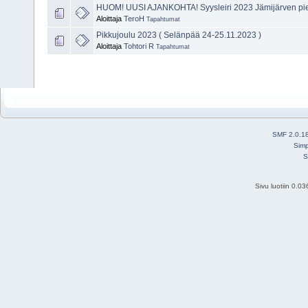
HUOM! UUSI AJANKOHTA! Syysleiri 2023 Jämijärven pie
Aloittaja
TeroH
Tapahtumat
Pikkujoulu 2023 ( Selänpää 24-25.11.2023 )
Aloittaja
Tohtori R
Tapahtumat
SMF 2.0.1
Simp
S
Sivu luotiin 0.0