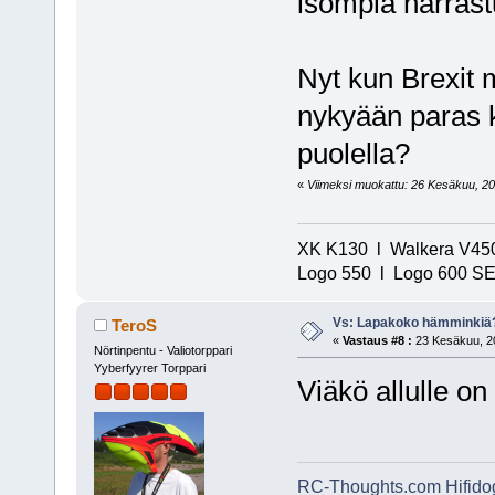
isompia harras
Nyt kun Brexit 
nykyään paras 
puolella?
«
Viimeksi muokattu: 26 Kesäkuu, 202
XK K130 l Walkera V450
Logo 550 l Logo 600 SE/
Vs: Lapakoko hämminkiä
TeroS
«
Vastaus #8 :
23 Kesäkuu, 20
Nörtinpentu - Valiotorppari
Yyberfyyrer Torppari
Viäkö allulle o
RC-Thoughts.com
Hifid