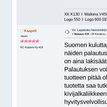
XK K130 l Walkera V450
Logo 550 l Logo 600 SE/
Vs: Lapakoko hämminkiä
Kaapeli
«
Vastaus #19 :
28 Kesäkuu, 2
Jäsen
Suomen kuluttaj
RC-Kopterit Ry #18
näiden palautus
on aina lakisää
Palautuksen voi
tuotteen pitää 
tuotetta saa tut
kivijalkaliikkee
hyvitysvelvollis