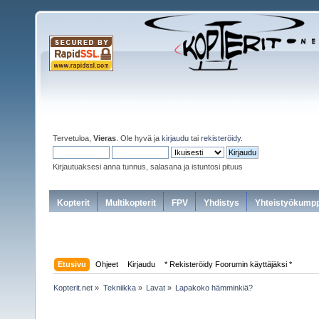
Tervetuloa,
Vieras
. Ole hyvä ja
kirjaudu
tai
rekisteröidy
.
Kirjautuaksesi anna tunnus, salasana ja istuntosi pituus
Kopterit
Multikopterit
FPV
Yhdistys
Yhteistyökumpp
Etusivu
Ohjeet
Kirjaudu
* Rekisteröidy Foorumin käyttäjäksi *
Kopterit.net
»
Tekniikka
»
Lavat
»
Lapakoko hämminkiä?