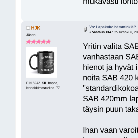
mukavasti lonto
Vs: Lapakoko hämminkiä?
HJK
«
Vastaus #14 :
25 Kesäkuu, 202
Jäsen
Yritin valita S
vanhastaan SAB
hienot ja hyvät 
noita SAB 420 
FIN 3242. SIL-hopea,
"standardikokoa"
lennokkimestari no. 77.
SAB 420mm lapak
täysin puun tak
Ihan vaan varoi