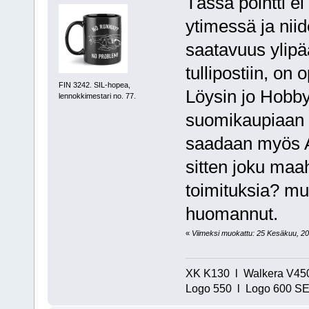
Tässä pointti e
ytimessä ja niid
saatavuus ylipä
tullipostiin, on
FIN 3242. SIL-hopea,
Löysin jo Hobb
lennokkimestari no. 77.
suomikaupiaan (
saadaan myös Al
sitten joku maah
toimituksia? mu
huomannut.
«
Viimeksi muokattu: 25 Kesäkuu, 202
XK K130 l Walkera V450
Logo 550 l Logo 600 SE/