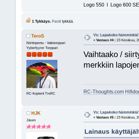
Logo 550 l Logo 600 SE/
1 Tykkäys.
Paisti
tykkää.
Vs: Lapakoko hämminkiä
TeroS
«
Vastaus #4 :
23 Kesäkuu, 20
Nörtinpentu - Valiotorppari
Yyberfyyrer Torppari
Vaihtaako / siir
merkkiin lapoje
RC-Thoughts.com
Hifid
RC-Kopterit TreRC
Vs: Lapakoko hämminkiä
HJK
«
Vastaus #5 :
23 Kesäkuu, 20
Jäsen
Lainaus käyttäjäl