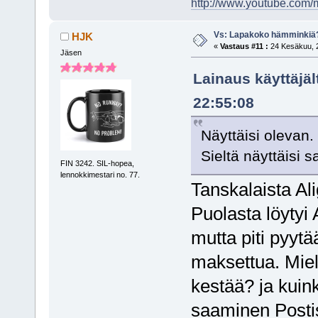
http://www.youtube.com/m
Vs: Lapakoko hämminkiä
HJK
«
Vastaus #11 :
24 Kesäkuu, 2
Jäsen
Lainaus käyttäjäl
22:55:08
Näyttäisi olevan.
Sieltä näyttäisi 
FIN 3242. SIL-hopea,
lennokkimestari no. 77.
Tanskalaista Al
Puolasta löytyi 
mutta piti pyytä
maksettua. Miel
kestää? ja kuin
saaminen Posti