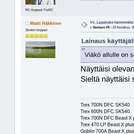
RC-Kopterit TreRC
Vs: Lapakoko hämminkiä
Matti Häkkinen
«
Vastaus #9 :
23 Kesäkuu, 20
Seniori torppari
Lainaus käyttäjäl
Viäkö allulle on
Näyttäisi olevan
Sieltä näyttäisi
Trex 700N DFC SK540
Trex 600N DFC SK540
Trex 700N DFC Beast X 
Trex 470 LP Beast X plu
Goblin 700A Beast X plus