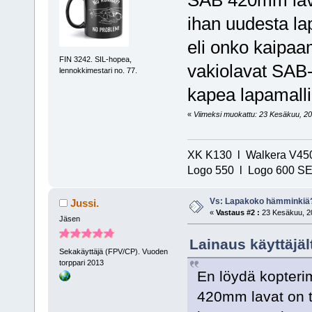
ihan uudesta la
eli onko kaipa
FIN 3242. SIL-hopea,
vakiolavat SAB-
lennokkimestari no. 77.
kapea lapamall
«
Viimeksi muokattu: 23 Kesäkuu, 202
XK K130 l Walkera V450
Logo 550 l Logo 600 SE/
Vs: Lapakoko hämminkiä
Jussi.
«
Vastaus #2 :
23 Kesäkuu, 20
Jäsen
Lainaus käyttäjäl
Sekakäyttäjä (FPV/CP). Vuoden
torppari 2013
En löydä kopteri
420mm lavat on t