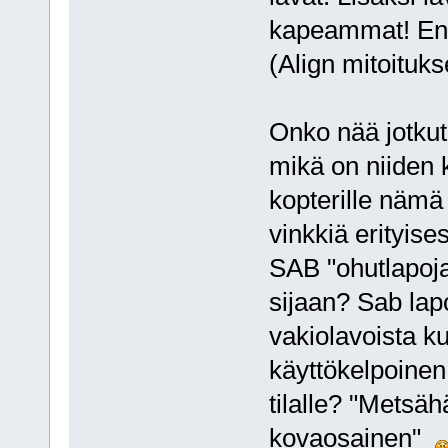
kapeammat! En 
(Align mitoituks
Onko nää jotkut
mikä on niiden 
kopterille nämä 
vinkkiä erityise
SAB "ohutlapoja
sijaan? Sab lap
vakiolavoista ku
käyttökelpoinen
tilalle? "Metsä
kovaosainen"