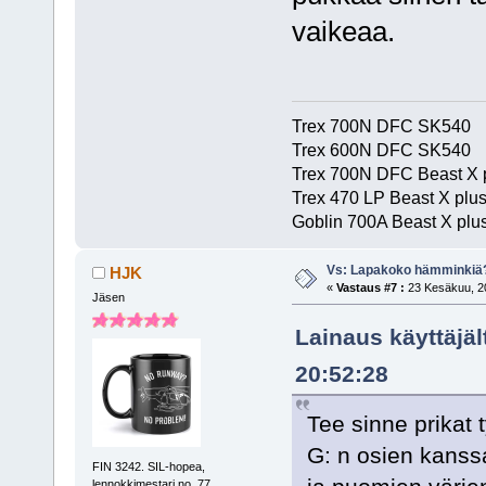
vaikeaa.
Trex 700N DFC SK540
Trex 600N DFC SK540
Trex 700N DFC Beast X 
Trex 470 LP Beast X plu
Goblin 700A Beast X plus
Vs: Lapakoko hämminkiä
HJK
«
Vastaus #7 :
23 Kesäkuu, 20
Jäsen
Lainaus käyttäjäl
20:52:28
Tee sinne prikat 
G: n osien kanss
FIN 3242. SIL-hopea,
lennokkimestari no. 77.