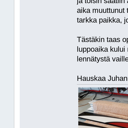
ja toisin saatii
aika muuttunut 
tarkka paikka, j
Tästäkin taas op
luppoaika kului 
lennätystä vaill
Hauskaa Juhannu