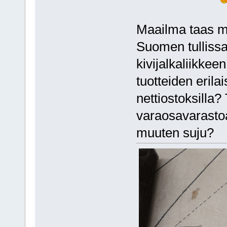
Maailma taas m
Suomen tullissa
kivijalkaliikkee
tuotteiden eril
nettiostoksilla?
varaosavarastoa,
muuten suju?