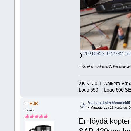
20210623_072732_res
«
Viimeksi muokattu: 23 Kesäkuu, 202
XK K130 l Walkera V450
Logo 550 l Logo 600 SE/
Vs: Lapakoko hämminkiä
HJK
«
Vastaus #1 :
23 Kesäkuu, 20
Jäsen
En löydä kopter
SAB 420mm lavat