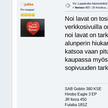
Vs: Lapakoko hämminkiä
jukka
«
Vastaus #17 :
26 Kesäkuu, 2
Pro torppari
Noi lavat on tos
verkkosivuilla o
noi lavat on tar
alunperin hiuka
katsoa vaan pitu
kaupassa myös 
sopivuuden tark
SAB Goblin 380 KSE
Hirobo Eagle 3 EP
JR forza 450
Futaba 18SZ