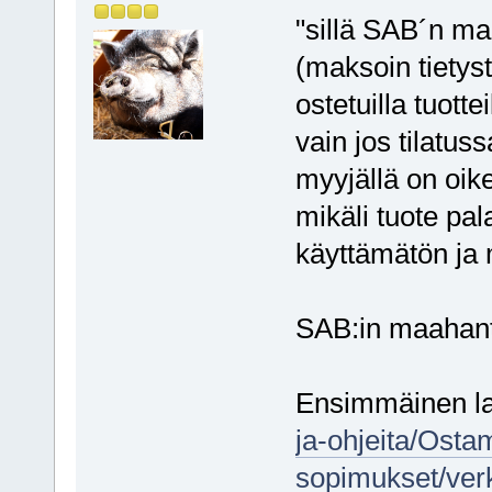
"sillä SAB´n ma
(maksoin tietyst
ostetuilla tuott
vain jos tilatus
myyjällä on oike
mikäli tuote pal
käyttämätön ja
SAB:in maahantu
Ensimmäinen la
ja-ohjeita/Ost
sopimukset/ver