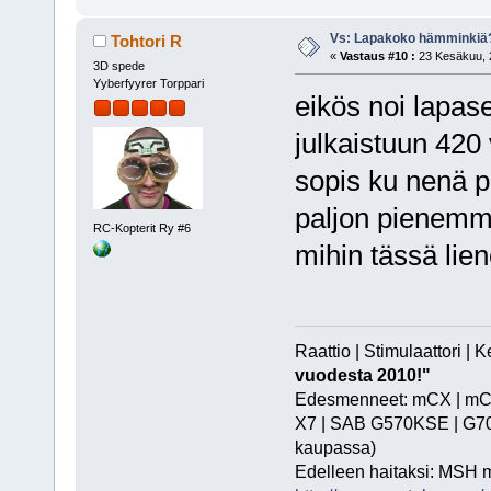
Vs: Lapakoko hämminkiä
Tohtori R
«
Vastaus #10 :
23 Kesäkuu, 2
3D spede
Yyberfyyrer Torppari
eikös noi lapase
julkaistuun 420
sopis ku nenä p
paljon pienemm
RC-Kopterit Ry #6
mihin tässä lien
Raattio | Stimulaattori |
vuodesta 2010!"
Edesmenneet: mCX | mCPX
X7 | SAB G570KSE | G700 |
kaupassa)
Edelleen haitaksi: MSH 