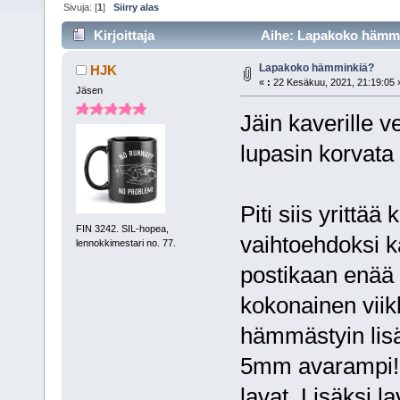
Sivuja: [
1
]
Siirry alas
Kirjoittaja
Aihe: Lapakoko hämmin
Lapakoko hämminkiä?
HJK
«
:
22 Kesäkuu, 2021, 21:19:05 
Jäsen
Jäin kaverille 
lupasin korvata 
Piti siis yrittää
FIN 3242. SIL-hopea,
vaihtoehdoksi k
lennokkimestari no. 77.
postikaan enää 
kokonainen viik
hämmästyin lisä
5mm avarampi! 
lavat. Lisäksi 