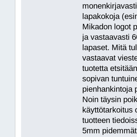
monenkirjavasti,
lapakokoja (esi
Mikadon logot 
ja vastaavasti 
lapaset. Mitä tul
vastaavat viest
tuotetta etsitää
sopivan tuntuine
pienhankintoja 
Noin täysin poi
käyttötarkoitus o
tuotteen tiedoi
5mm pidemmät, s