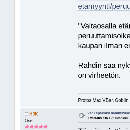
etamyynti/peru
"Valtaosalla etä
peruuttamisoike
kaupan ilman eri
Rahdin saa nyky
on virheetön.
Protos Max VBar, Goblin
Vs: Lapakoko hämminkiä
HJK
«
Vastaus #16 :
25 Kesäkuu, 2
Jäsen