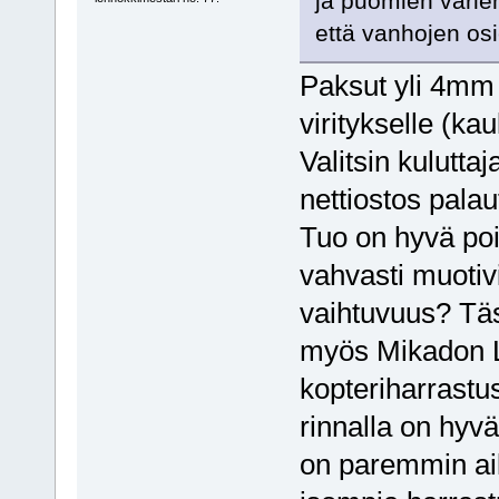
ja puomien värien
että vanhojen osi
Paksut yli 4mm l
viritykselle (ka
Valitsin kulutta
nettiostos palau
Tuo on hyvä poin
vahvasti muotivi
vaihtuvuus? Täs
myös Mikadon Lo
kopteriharrastus
rinnalla on hyvä 
on paremmin aik