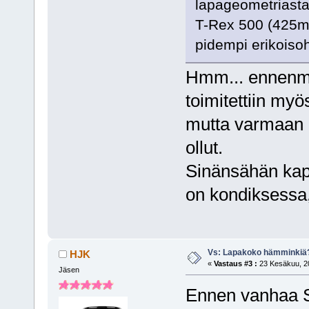
lapageometriasta
T-Rex 500 (425m
pidempi erikoisoh
Hmm... ennenmu
toimitettiin myö
mutta varmaan ol
ollut.
Sinänsähän kap
on kondiksessa
Vs: Lapakoko hämminkiä
HJK
«
Vastaus #3 :
23 Kesäkuu, 20
Jäsen
Ennen vanhaa SA