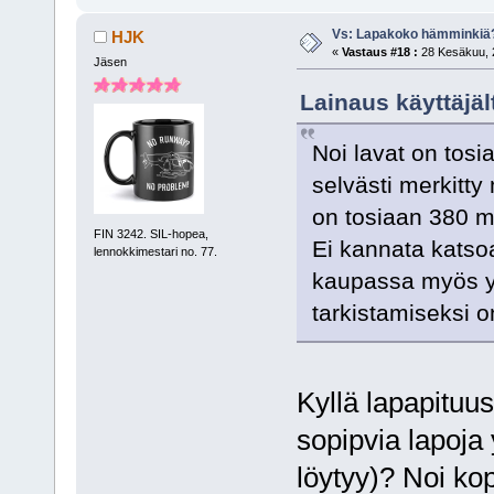
Vs: Lapakoko hämminkiä
HJK
«
Vastaus #18 :
28 Kesäkuu, 2
Jäsen
Lainaus käyttäjäl
Noi lavat on tosi
selvästi merkitty 
on tosiaan 380 ma
FIN 3242. SIL-hopea,
Ei kannata katsoa
lennokkimestari no. 77.
kaupassa myös y
tarkistamiseksi o
Kyllä lapapituus
sopipvia lapoja 
löytyy)? Noi kop