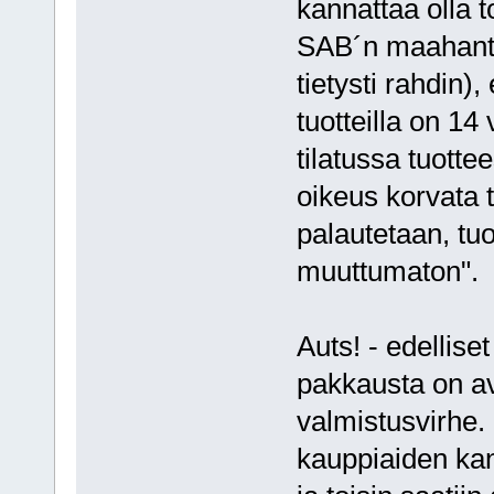
kannattaa olla t
SAB´n maahantuo
tietysti rahdin)
tuotteilla on 1
tilatussa tuotte
oikeus korvata t
palautetaan, tuo
muuttumaton".
Auts! - edellise
pakkausta on av
valmistusvirhe. 
kauppiaiden kan