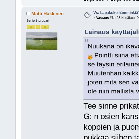
Vs: Lapakoko hämminkiä
Matti Häkkinen
«
Vastaus #6 :
23 Kesäkuu, 20
Seniori torppari
Lainaus käyttäjäl
Nuukana on ikävä 
Pointti siinä e
se täysin erilain
Muutenhan kaikki
joten mitä sen vä
ole niin mallista v
Tee sinne prikat
G: n osien kans
koppien ja puom
pukkaa siihen ta