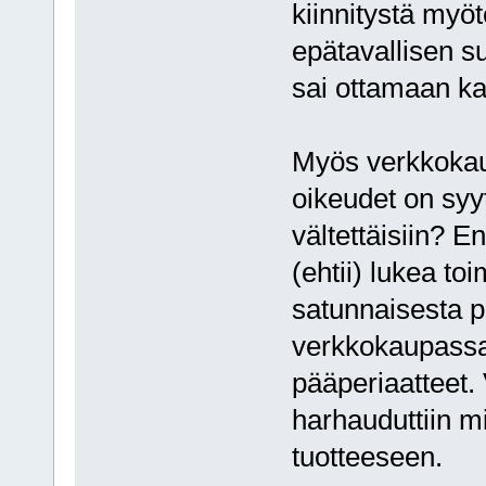
kiinnitystä myö
epätavallisen s
sai ottamaan ka
Myös verkkokaup
oikeudet on syyt
vältettäisiin? E
(ehtii) lukea to
satunnaisesta 
verkkokaupassa
pääperiaatteet.
harhauduttiin m
tuotteeseen.