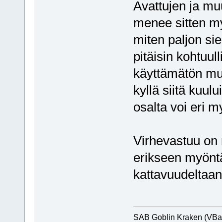
Avattujen ja muu
menee sitten my
miten paljon sie
pitäisin kohtuull
käyttämätön mutt
kyllä siitä kuul
osalta voi eri my
Virhevastuu on 
erikseen myöntää
kattavuudeltaan
SAB Goblin Kraken (VBa