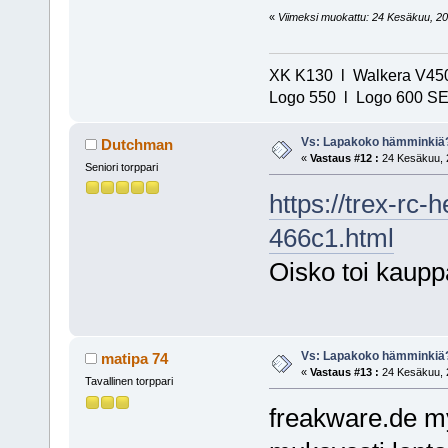
«
Viimeksi muokattu: 24 Kesäkuu, 202
XK K130 l Walkera V450
Logo 550 l Logo 600 SE/
Vs: Lapakoko hämminkiä
Dutchman
«
Vastaus #12 :
24 Kesäkuu, 2
Seniori torppari
https://trex-rc-
466c1.html
Oisko toi kaup
Vs: Lapakoko hämminkiä
matipa 74
«
Vastaus #13 :
24 Kesäkuu, 2
Tavallinen torppari
freakware.de my