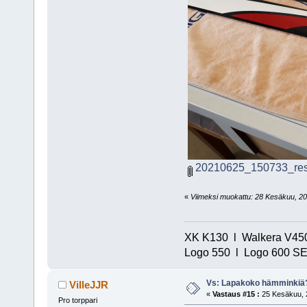
20210625_150733_res
«
Viimeksi muokattu: 28 Kesäkuu, 202
XK K130 l Walkera V450
Logo 550 l Logo 600 SE/
Vs: Lapakoko hämminkiä
VilleJJR
«
Vastaus #15 :
25 Kesäkuu, 2
Pro torppari