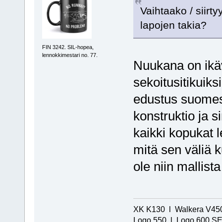
Vaihtaako / siirty
lapojen takia?
FIN 3242. SIL-hopea,
lennokkimestari no. 77.
Nuukana on ikäv
sekoitusitikuik
edustus suomess
konstruktio ja 
kaikki kopukat l
mitä sen väliä 
ole niin mallista 
XK K130 l Walkera V450
Logo 550 l Logo 600 SE/