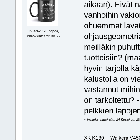
aikaan). Eivät n
vanhoihin vakiom
ohuemmat lavat 
FIN 3242. SIL-hopea,
ohjausgeometri
lennokkimestari no. 77.
meilläkin puhut
tuotteisiin? (m
hyvin tarjolla k
kalustolla on v
vastannut mihi
on tarkoitettu? 
pelkkien lapoje
«
Viimeksi muokattu: 24 Kesäkuu, 202
XK K130 l Walkera V450