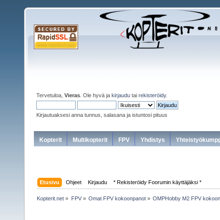
Tervetuloa,
Vieras
. Ole hyvä ja
kirjaudu
tai
rekisteröidy
.
Kirjautuaksesi anna tunnus, salasana ja istuntosi pituus
Kopterit
Multikopterit
FPV
Yhdistys
Yhteistyökumpp
Etusivu
Ohjeet
Kirjaudu
* Rekisteröidy Foorumin käyttäjäksi *
Kopterit.net
»
FPV
»
Omat FPV kokoonpanot
»
OMPHobby M2 FPV kokoon