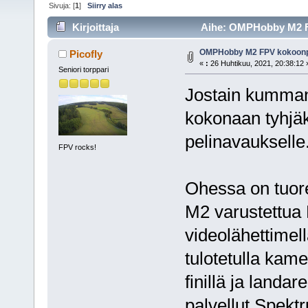
Sivuja: [
1
]
Siirry alas
Kirjoittaja
Aihe: OMPHobby M2 FP
OMPHobby M2 FPV kokoon
Picofly
«
:
26 Huhtikuu, 2021, 20:38:12 
Seniori torppari
Jostain kumman
kokonaan tyhjäk
pelinavaukselle
FPV rocks!
Ohessa on tuo
M2 varustettua 
videolähettimell
tulotetulla kamer
finillä ja landa
palvellut Spekt