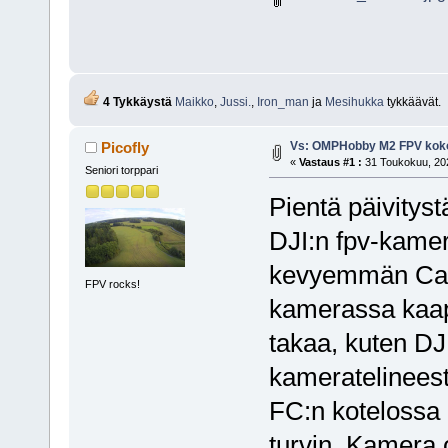
4 Tykkäystä
Maikko
,
Jussi.
,
Iron_man
ja
Mesihukka
tykkäävät.
Vs: OMPHobby M2 FPV kok
Picofly
«
Vastaus #1 :
31 Toukokuu, 202
Seniori torppari
Pientä päivity
DJI:n fpv-kamer
kevyemmän Cad
FPV rocks!
kamerassa kaape
takaa, kuten DJ
kameratelineest
FC:n kotelossa 
turvin. Kamera 