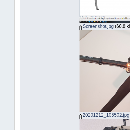
Screenshot.jpg
(60.8 ki
20201212_105502.jpg