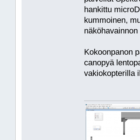
hankittu micro
kummoinen, mutt
näköhavainnon u
Kokoonpanon pa
canopyä lentopa
vakiokopterilla