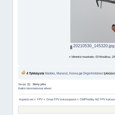
20210530_145320.jpg
«
Viimeksi muokattu: 03 Kesäkuu, 2021
4 Tykkäystä
Maikko
,
Maranzi
,
Konna
ja
OriginHobbies
tykkäävä
Sivuja: [
1
]
Siirry ylös
Kaikki lukemattomat aiheet
Kopterit.net
»
FPV
»
Omat FPV kokoonpanot
»
OMPHobby M2 FPV kokoon