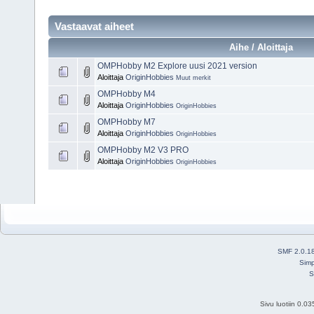
Vastaavat aiheet
Aihe / Aloittaja
OMPHobby M2 Explore uusi 2021 version
Aloittaja
OriginHobbies
Muut merkit
OMPHobby M4
Aloittaja
OriginHobbies
OriginHobbies
OMPHobby M7
Aloittaja
OriginHobbies
OriginHobbies
OMPHobby M2 V3 PRO
Aloittaja
OriginHobbies
OriginHobbies
SMF 2.0.1
Simp
S
Sivu luotiin 0.0