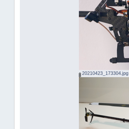
20210423_173304.jpg