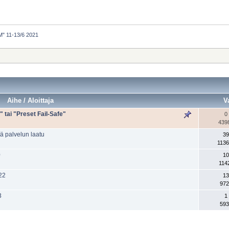
" 11-13/6 2021
Aihe / Aloittaja
V
tai "Preset Fail-Safe"
0
439
t
kä palvelun laatu
39
1136
0
10
114
22
13
972
3
1
593