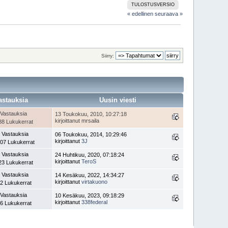
TULOSTUSVERSIO
« edellinen
seuraava »
Siirry:
astauksia
Uusin viesti
 Vastauksia
13 Toukokuu, 2010, 10:27:18
kirjoittanut mrsaila
88 Lukukerrat
 Vastauksia
06 Toukokuu, 2014, 10:29:46
kirjoittanut
3J
07 Lukukerrat
 Vastauksia
24 Huhtikuu, 2020, 07:18:24
kirjoittanut
TeroS
23 Lukukerrat
 Vastauksia
14 Kesäkuu, 2022, 14:34:27
kirjoittanut
virtakuono
2 Lukukerrat
 Vastauksia
10 Kesäkuu, 2023, 09:18:29
kirjoittanut
338federal
6 Lukukerrat