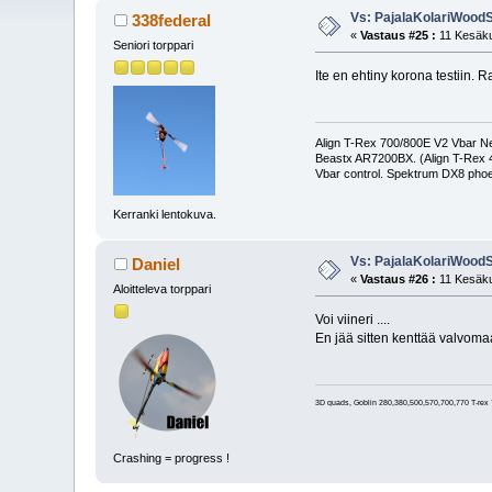
Vs: PajalaKolariWood
338federal
«
Vastaus #25 :
11 Kesäku
Seniori torppari
Ite en ehtiny korona testiin.
Align T-Rex 700/800E V2 Vbar Neo
Beastx AR7200BX. (Align T-Rex
Vbar control. Spektrum DX8 phoe
Kerranki lentokuva.
Vs: PajalaKolariWood
Daniel
«
Vastaus #26 :
11 Kesäku
Aloitteleva torppari
Voi viineri ....
En jää sitten kenttää valvoma
3D quads, Goblin 280,380,500,570,700,770 T-rex 
Crashing = progress !