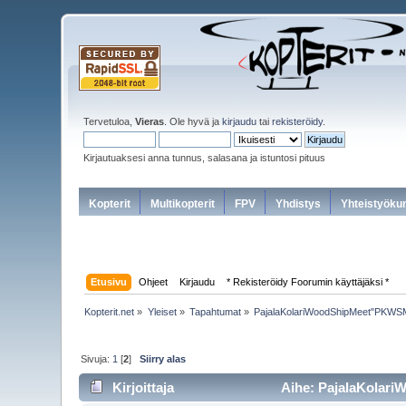
Tervetuloa,
Vieras
. Ole hyvä ja
kirjaudu
tai
rekisteröidy
.
Kirjautuaksesi anna tunnus, salasana ja istuntosi pituus
Kopterit
Multikopterit
FPV
Yhdistys
Yhteistyöku
Etusivu
Ohjeet
Kirjaudu
* Rekisteröidy Foorumin käyttäjäksi *
Kopterit.net
»
Yleiset
»
Tapahtumat
»
PajalaKolariWoodShipMeet"PKWSM
Sivuja:
1
[
2
]
Siirry alas
Kirjoittaja
Aihe: PajalaKolari