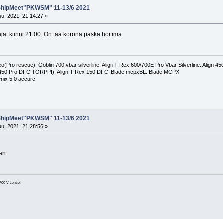
ShipMeet"PKWSM" 11-13/6 2021
u, 2021, 21:14:27 »
 Rajat kiinni 21:00. On tää korona paska homma.
(Pro rescue). Goblin 700 vbar silverline. Align T-Rex 600/700E Pro Vbar Silverline. Align 
 450 Pro DFC TORPPI). Align T-Rex 150 DFC. Blade mcpxBL. Blade MCPX
nix 5,0 accurc
ShipMeet"PKWSM" 11-13/6 2021
u, 2021, 21:28:56 »
an.
700 V-control